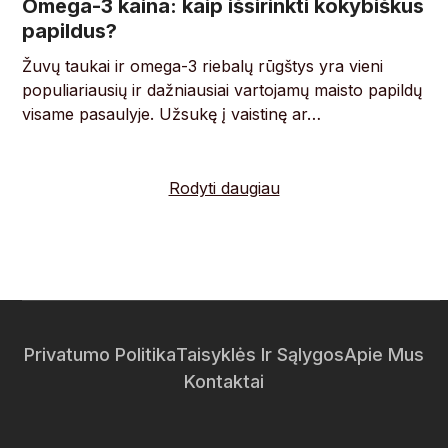
Omega-3 kaina: kaip išsirinkti kokybiškus
papildus?
Žuvų taukai ir omega-3 riebalų rūgštys yra vieni
populiariausių ir dažniausiai vartojamų maisto papildų
visame pasaulyje. Užsukę į vaistinę ar…
Rodyti daugiau
Privatumo Politika
Taisyklės Ir Sąlygos
Apie Mus
Kontaktai