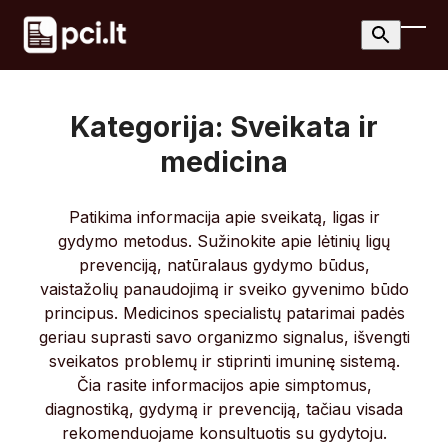
Skip
to
Ope
Clos
content
mobi
mobi
men
men
Kategorija:
Sveikata ir
medicina
Patikima informacija apie sveikatą, ligas ir
gydymo metodus. Sužinokite apie lėtinių ligų
prevenciją, natūralaus gydymo būdus,
vaistažolių panaudojimą ir sveiko gyvenimo būdo
principus. Medicinos specialistų patarimai padės
geriau suprasti savo organizmo signalus, išvengti
sveikatos problemų ir stiprinti imuninę sistemą.
Čia rasite informacijos apie simptomus,
diagnostiką, gydymą ir prevenciją, tačiau visada
rekomenduojame konsultuotis su gydytoju.