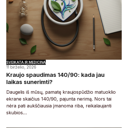
SVEIKATA IR MEDICINA
11 birželio, 2026
Kraujo spaudimas 140/90: kada jau
laikas sunerimti?
Daugelis iš mūsų, pamatę kraujospūdžio matuoklio
ekrane skaičius 140/90, pajunta nerimą. Nors tai
nėra pati aukščiausia įmanoma riba, reikalaujanti
skubios…