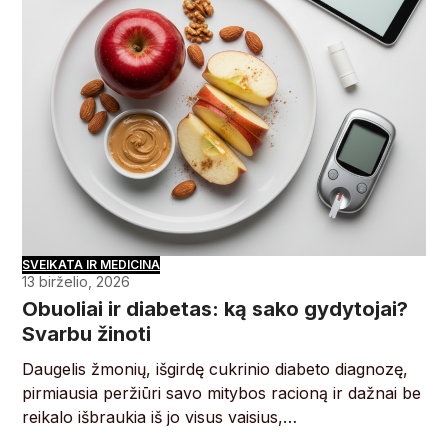
SVEIKATA IR MEDICINA
13 birželio, 2026
Obuoliai ir diabetas: ką sako gydytojai?
Svarbu žinoti
Daugelis žmonių, išgirdę cukrinio diabeto diagnozę,
pirmiausia peržiūri savo mitybos racioną ir dažnai be
reikalo išbraukia iš jo visus vaisius,…