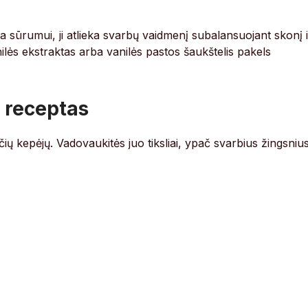
a sūrumui, ji atlieka svarbų vaidmenį subalansuojant skonį i
lės ekstraktas arba vanilės pastos šaukštelis pakels
ų receptas
nčių kepėjų. Vadovaukitės juo tiksliai, ypač svarbius žingsnius