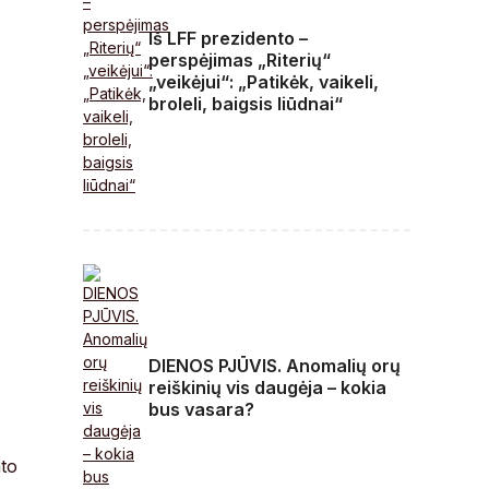
Iš LFF prezidento –
perspėjimas „Riterių“
„veikėjui“: „Patikėk, vaikeli,
broleli, baigsis liūdnai“
DIENOS PJŪVIS. Anomalių orų
reiškinių vis daugėja – kokia
bus vasara?
nto