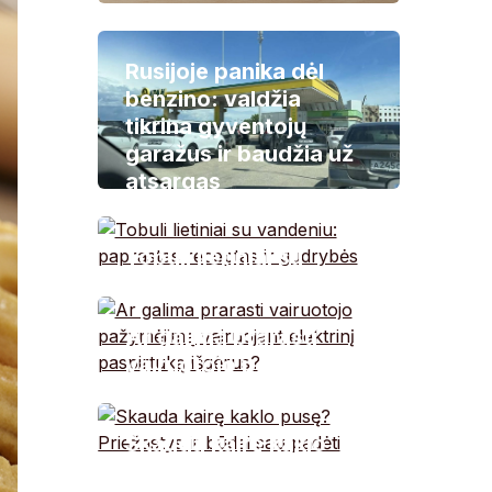
Rusijoje panika dėl
benzino: valdžia
tikrina gyventojų
garažus ir baudžia už
atsargas
Tobuli lietiniai su
vandeniu: paprastas
receptas ir gudrybės
Ar galima prarasti
vairuotojo pažymėjimą
vairuojant elektrinį
paspirtuką išgėrus?
Skauda kairę kaklo
pusę? Priežastys ir