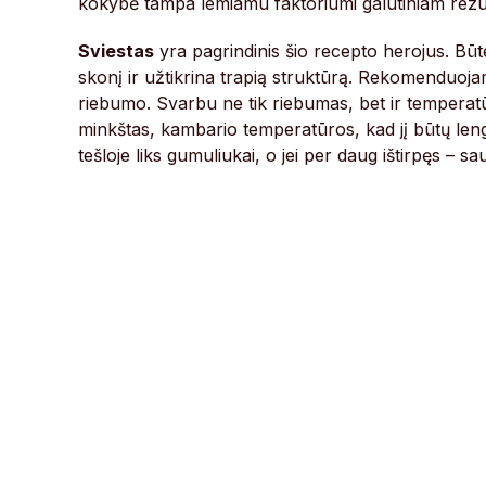
kokybė tampa lemiamu faktoriumi galutiniam rezult
Sviestas
yra pagrindinis šio recepto herojus. Būt
skonį ir užtikrina trapią struktūrą. Rekomenduojam
riebumo. Svarbu ne tik riebumas, bet ir temperatūra
minkštas, kambario temperatūros, kad jį būtų lengv
tešloje liks gumuliukai, o jei per daug ištirpęs – s