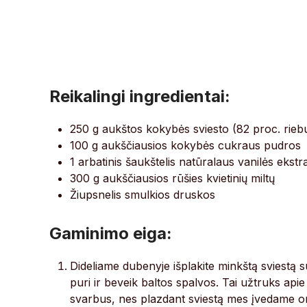
Reikalingi ingredientai:
250 g aukštos kokybės sviesto (82 proc. rie
100 g aukščiausios kokybės cukraus pudros
1 arbatinis šaukštelis natūralaus vanilės ekstr
300 g aukščiausios rūšies kvietinių miltų
Žiupsnelis smulkios druskos
Gaminimo eiga:
Dideliame dubenyje išplakite minkštą sviestą s
puri ir beveik baltos spalvos. Tai užtruks apie
svarbus, nes plazdant sviestą mes įvedame or