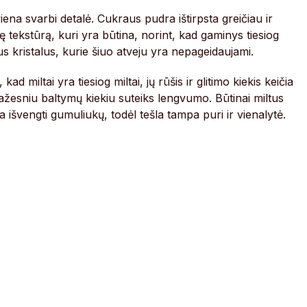
ena svarbi detalė. Cukraus pudra ištirpsta greičiau ir
ę tekstūrą, kuri yra būtina, norint, kad gaminys tiesiog
us kristalus, kurie šiuo atveju yra nepageidaujami.
ad miltai yra tiesiog miltai, jų rūšis ir glitimo kiekis keičia
 mažesniu baltymų kiekiu suteiks lengvumo. Būtinai miltus
a išvengti gumuliukų, todėl tešla tampa puri ir vienalytė.