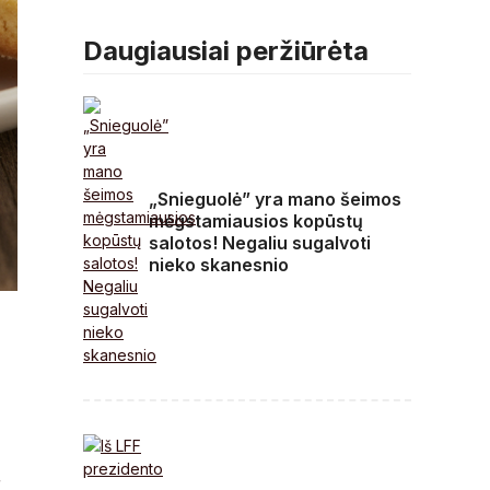
būdai sau padėti
Daugiausiai peržiūrėta
„Snieguolė” yra mano šeimos
mėgstamiausios kopūstų
salotos! Negaliu sugalvoti
nieko skanesnio
r