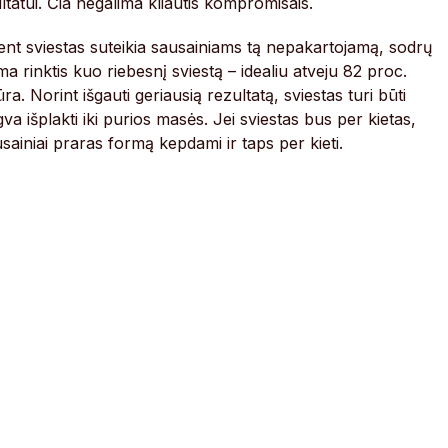
atui. Čia negalima kliautis kompromisais.
ent sviestas suteikia sausainiams tą nepakartojamą, sodrų
a rinktis kuo riebesnį sviestą – idealiu atveju 82 proc.
. Norint išgauti geriausią rezultatą, sviestas turi būti
a išplakti iki purios masės. Jei sviestas bus per kietas,
ausainiai praras formą kepdami ir taps per kieti.