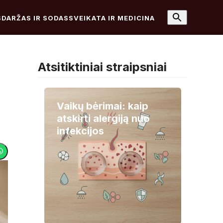
S
DARŽAS IR SODAS
SVEIKATA IR MEDICINA
Atsitiktiniai straipsniai
Vaikų bėrimai: kaip
atskirti alergiją nuo
infekcijos