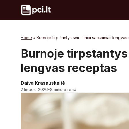
Skip
to
content
Home
»
Burnoje tirpstantys sviestiniai sausainiai: lengva
Burnoje tirpstantys 
lengvas receptas
Daiva Krasauskaitė
2 liepos, 2026
•
8 minute read