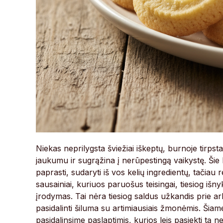
Niekas neprilygsta šviežiai iškeptų, burnoje tirpst
jaukumu ir sugrąžina į nerūpestingą vaikystę. Šie k
paprasti, sudaryti iš vos kelių ingredientų, tačiau 
sausainiai, kuriuos paruošus teisingai, tiesiog išn
įrodymas. Tai nėra tiesiog saldus užkandis prie arba
pasidalinti šiluma su artimiausiais žmonėmis. Šiame
pasidalinsime paslaptimis, kurios leis pasiekti tą neį