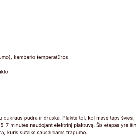
bumo), kambario temperatūros
akto
u cukraus pudra ir druska. Plakite tol, kol masė taps šviesi,
 5–7 minutes naudojant elektrinį plaktuvą. Šis etapas yra iti
ą, kuris suteiks sausainiams trapumo.