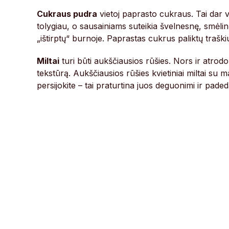
Cukraus pudra
vietoj paprasto cukraus. Tai dar vi
tolygiau, o sausainiams suteikia švelnesnę, smėlin
„ištirptų“ burnoje. Paprastas cukrus paliktų traški
Miltai
turi būti aukščiausios rūšies. Nors ir atrodo, k
tekstūrą. Aukščiausios rūšies kvietiniai miltai su
persijokite – tai praturtina juos deguonimi ir paded