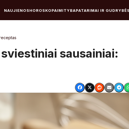
NAUJIENOS
HOROSKOPAI
MITYBA
PATARIMAI IR GUDRYBĖ
s receptas
sviestiniai sausainiai: