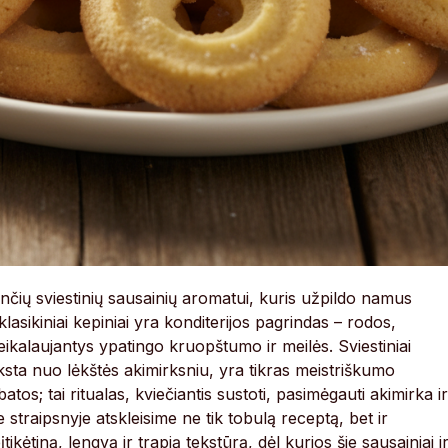
ančių sviestinių sausainių aromatui, kuris užpildo namus
lasikiniai kepiniai yra konditerijos pagrindas – rodos,
reikalaujantys ypatingo kruopštumo ir meilės. Sviestiniai
yksta nuo lėkštės akimirksniu, yra tikras meistriškumo
tos; tai ritualas, kviečiantis sustoti, pasimėgauti akimirka ir
 straipsnyje atskleisime ne tik tobulą receptą, bet ir
tikėtiną, lengvą ir trapią tekstūrą, dėl kurios šie sausainiai i