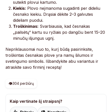
suteikti plovui kartumo.
Kiekis:
Plovo neįmanoma sugadinti per dideliu
česnako kiekiu. Drąsiai dėkite 2–3 galvutes
dideliam puodui.
Troškinimas:
Svarbiausia, kad česnakas
„pailsėtų“ kartu su ryžiais po dangčiu bent 15–20
minučių išjungus ugnį.
Nepriklausomai nuo to, kurį būdą pasirinksite,
troškintas česnakas plove yra namų šilumos ir
svetingumo simbolis. Išbandykite abu variantus ir
atraskite savo firminį receptą!
👁️
304 peržiūrų
Kaip vertinate šį straipsnį?