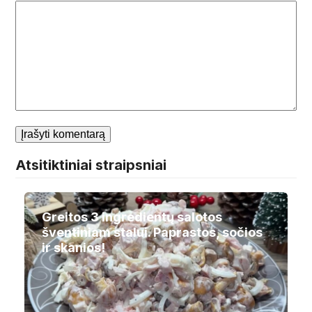
Atsitiktiniai straipsniai
Greitos 3 ingredientų salotos
šventiniam stalui. Paprastos, sočios
ir skanios!