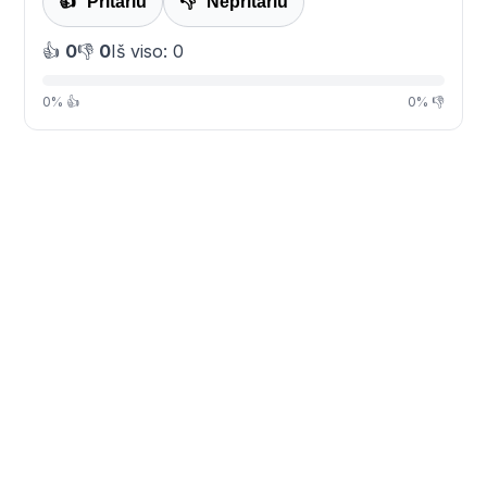
👍
Pritariu
👎
Nepritariu
👍
0
👎
0
Iš viso: 0
0% 👍
0% 👎