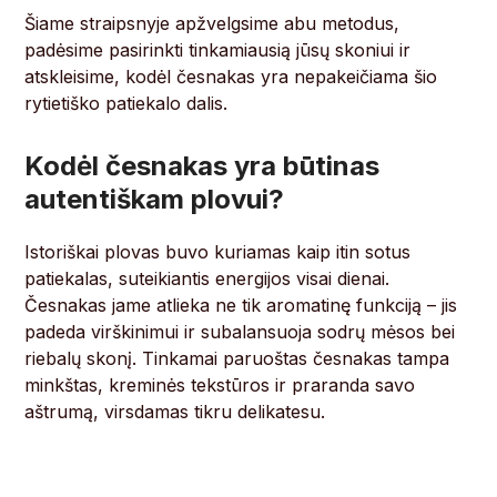
Šiame straipsnyje apžvelgsime abu metodus,
padėsime pasirinkti tinkamiausią jūsų skoniui ir
atskleisime, kodėl česnakas yra nepakeičiama šio
rytietiško patiekalo dalis.
Kodėl česnakas yra būtinas
autentiškam plovui?
Istoriškai plovas buvo kuriamas kaip itin sotus
patiekalas, suteikiantis energijos visai dienai.
Česnakas jame atlieka ne tik aromatinę funkciją – jis
padeda virškinimui ir subalansuoja sodrų mėsos bei
riebalų skonį. Tinkamai paruoštas česnakas tampa
minkštas, kreminės tekstūros ir praranda savo
aštrumą, virsdamas tikru delikatesu.