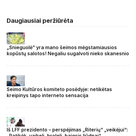
Daugiausiai peržiūrėta
„Snieguolė” yra mano šeimos mėgstamiausios
kopūstų salotos! Negaliu sugalvoti nieko skanesnio
Seimo Kultūros komiteto posėdyje: netikėtas
kreipinys tapo interneto sensacija
Iš LFF prezidento – perspėjimas „Riterių“ „veikėjui“:
„Patikėk, vaikeli, broleli, baigsis liūdnai“