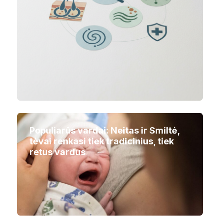
Populiarūs vardai: Neitas ir Smiltė,
tėvai renkasi tiek tradicinius, tiek
retus vardus