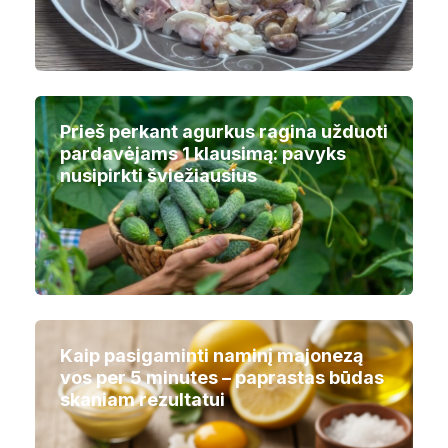
Prieš perkant agurkus ragina užduoti
pardavėjams 1 klausimą: pavyks
nusipirkti šviežiausius
Kaip pasigaminti naminį majonezą
vos per 5 minutes – paprastas būdas
skaniam rezultatui