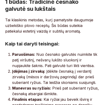
1 būdas: Tradicinė česnako
galvutė su lukštais
Tai klasikinis metodas, kurį pamatysite daugumoje
uzbekiško plovo receptų. Šis būdas suteikia
patiekalui estetinį vaizdą ir subtilų aromatą.
Kaip tai daryti teisingai:
Paruošimas:
Nuo česnako galvutės nuimkite tik
patį viršutinį, nešvarų lukšto sluoksnį ir
nupjaukite šaknis. Pati galvutė turi likti vientisa.
Įdėjimas į zirvaką:
Įdėkite česnaką į verdantį
zirvaką (mėsos ir daržovių pagrindą) dar prieš
suberiant ryžius. Tai leidžia skoniams susijungti.
Manevras su ryžiais:
Prieš pat suberiant ryžius,
česnaką atsargiai išimkite.
Finalinis etapas:
Kai ryžiai jau beveik išvirę ir
pradedamas troškinimo procesas po dangčiu,