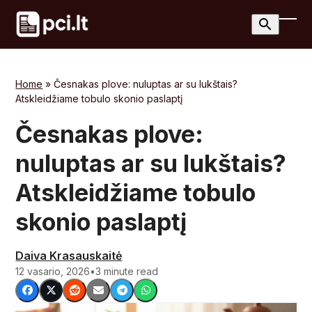
Skip
to
Ope
Clos
content
mobi
mobi
men
men
Home
»
Česnakas plove: nuluptas ar su lukštais?
Atskleidžiame tobulo skonio paslaptį
Česnakas plove:
nuluptas ar su lukštais?
Atskleidžiame tobulo
skonio paslaptį
Daiva Krasauskaitė
12 vasario, 2026
•
3 minute read