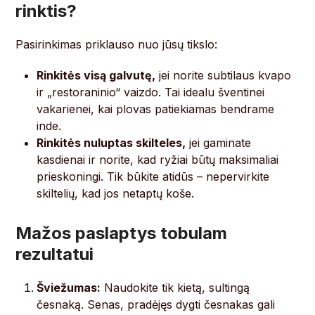
rinktis?
Pasirinkimas priklauso nuo jūsų tikslo:
Rinkitės visą galvutę,
jei norite subtilaus kvapo
ir „restoraninio“ vaizdo. Tai idealu šventinei
vakarienei, kai plovas patiekiamas bendrame
inde.
Rinkitės nuluptas skilteles,
jei gaminate
kasdienai ir norite, kad ryžiai būtų maksimaliai
prieskoningi. Tik būkite atidūs – nepervirkite
skiltelių, kad jos netaptų koše.
Mažos paslaptys tobulam
rezultatui
Šviežumas:
Naudokite tik kietą, sultingą
česnaką. Senas, pradėjęs dygti česnakas gali