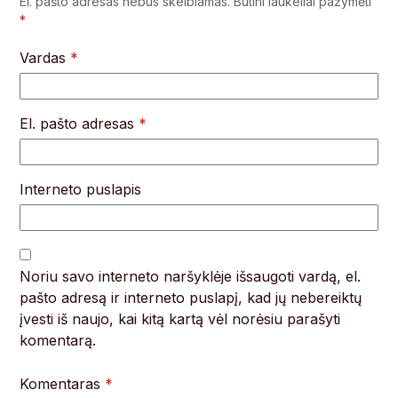
El. pašto adresas nebus skelbiamas.
Būtini laukeliai pažymėti
*
Vardas
*
El. pašto adresas
*
Interneto puslapis
Noriu savo interneto naršyklėje išsaugoti vardą, el.
pašto adresą ir interneto puslapį, kad jų nebereiktų
įvesti iš naujo, kai kitą kartą vėl norėsiu parašyti
komentarą.
Komentaras
*