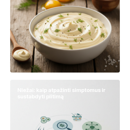
Niežai: kaip atpažinti simptomus ir
sustabdyti plitimą