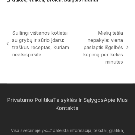
Sultingi vištienos kotletai
Mielių tešla
su grybų ir sūrio įdaru:
nepakyla: viena
previous
traškus receptas, kuriam
paslaptis išgelbės
next
post:
neatsispirsite
kepimą per kelias
post:
minutes
Privatumo Politika
Taisyklės Ir Sąlygos
Apie Mus
Kontaktai
Visa svetainėje
pci.lt
pateikta informacija, tekstai, grafika,