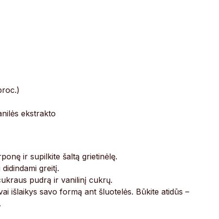
proc.)
anilės ekstrakto
onę ir supilkite šaltą grietinėlę.
 didindami greitį.
cukraus pudrą ir vanilinį cukrų.
vai išlaikys savo formą ant šluotelės. Būkite atidūs –
.