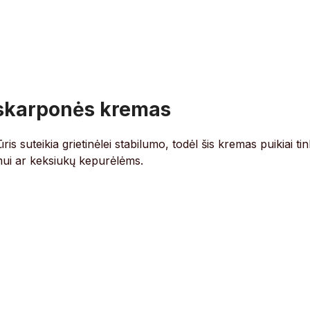
maskarponės kremas
is suteikia grietinėlei stabilumo, todėl šis kremas puikiai ti
imui ar keksiukų kepurėlėms.