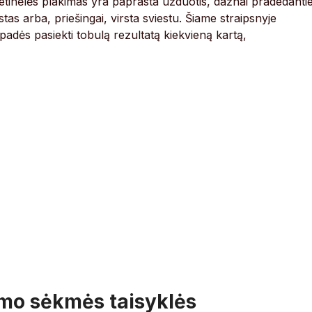
rietinėlės plakimas yra paprasta užduotis, dažnai pradedantie
s arba, priešingai, virsta sviestu. Šiame straipsnyje
 padės pasiekti tobulą rezultatą kiekvieną kartą,
emo sėkmės taisyklės