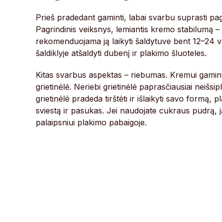
Prieš pradedant gaminti, labai svarbu suprasti pag
Pagrindinis veiksnys, lemiantis kremo stabilumą – t
rekomenduojama ją laikyti šaldytuve bent 12–24 v
šaldiklyje atšaldyti dubenį ir plakimo šluoteles.
Kitas svarbus aspektas – riebumas. Kremui gaminti
grietinėlė. Neriebi grietinėlė paprasčiausiai neišsip
grietinėlė pradeda tirštėti ir išlaikyti savo formą, pl
sviestą ir pasukas. Jei naudojate cukraus pudrą, ją
palaipsniui plakimo pabaigoje.