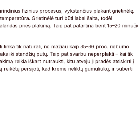
rindinius fizinius procesus, vykstančius plakant grietinėlę.
emperatūra. Grietinėlė turi būti labai šalta, todėl
alandas prieš plakimą. Taip pat patartina bent 15–20 minuči
 tinka tik natūrali, ne mažiau kaip 35–36 proc. riebumo
laks iki standžių putų. Taip pat svarbu neperplakti – kai tik
akimą reikia iškart nutraukti, kitu atveju ji pradės atsiskirti į
 reikėtų persijoti, kad kreme neliktų gumuliukų, ir suberti