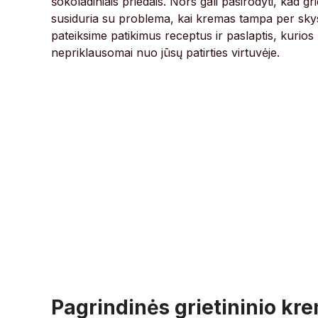
šokoladiniais priedais. Nors gali pasirodyti, kad g
susiduria su problema, kai kremas tampa per skysta
pateiksime patikimus receptus ir paslaptis, kurios
nepriklausomai nuo jūsų patirties virtuvėje.
Pagrindinės grietininio kr