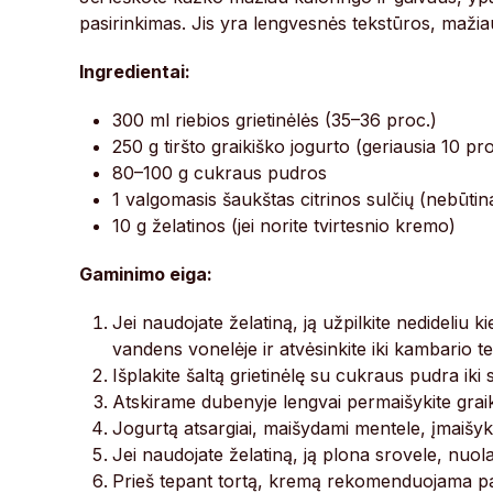
pasirinkimas. Jis yra lengvesnės tekstūros, mažiau
Ingredientai:
300 ml riebios grietinėlės (35–36 proc.)
250 g tiršto graikiško jogurto (geriausia 10 p
80–100 g cukraus pudros
1 valgomasis šaukštas citrinos sulčių (nebūtin
10 g želatinos (jei norite tvirtesnio kremo)
Gaminimo eiga:
Jei naudojate želatiną, ją užpilkite nedideliu kie
vandens vonelėje ir atvėsinkite iki kambario 
Išplakite šaltą grietinėlę su cukraus pudra iki
Atskirame dubenyje lengvai permaišykite graiki
Jogurtą atsargiai, maišydami mentele, įmaišykit
Jei naudojate želatiną, ją plona srovele, nuola
Prieš tepant tortą, kremą rekomenduojama pal