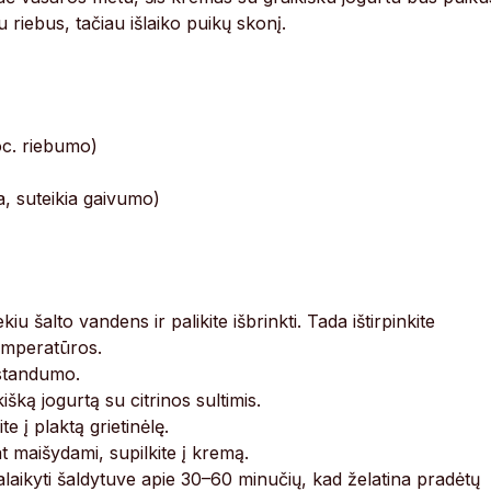
 riebus, tačiau išlaiko puikų skonį.
roc. riebumo)
a, suteikia gaivumo)
kiu šalto vandens ir palikite išbrinkti. Tada ištirpinkite
temperatūros.
 standumo.
šką jogurtą su citrinos sultimis.
e į plaktą grietinėlę.
t maišydami, supilkite į kremą.
aikyti šaldytuve apie 30–60 minučių, kad želatina pradėtų