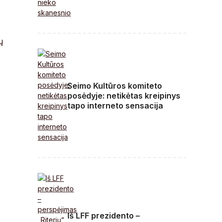
ų
Seimo Kultūros komiteto
posėdyje: netikėtas kreipinys
tapo interneto sensacija
Iš LFF prezidento –