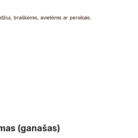
džiui, braškėmis, avietėmis ar persikais.
emas (ganašas)