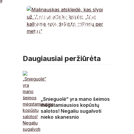
ji
ką reiškia nuokrypiai
nuo normos?
Malinauskas atskleidė,
kas slypi už Vilniaus
atliekų krizės: „Mes
kalbame apie dešimtis
milijonų per metus“
Daugiausiai peržiūrėta
„Snieguolė” yra mano šeimos
mėgstamiausios kopūstų
salotos! Negaliu sugalvoti
nieko skanesnio