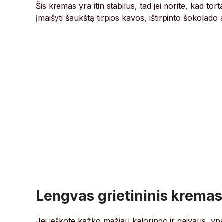
Šis kremas yra itin stabilus, tad jei norite, kad tor
įmaišyti šaukštą tirpios kavos, ištirpinto šokolado 
Lengvas grietininis kremas
Jei ieškote kažko mažiau kaloringo ir gaivaus, y