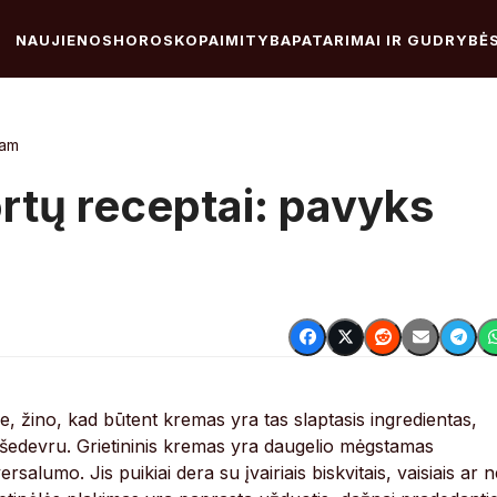
NAUJIENOS
HOROSKOPAI
MITYBA
PATARIMAI IR GUDRYBĖ
nam
ortų receptai: pavyks
, žino, kad būtent kremas yra tas slaptasis ingredientas,
s šedevru. Grietininis kremas yra daugelio mėgstamas
alumo. Jis puikiai dera su įvairiais biskvitais, vaisiais ar n