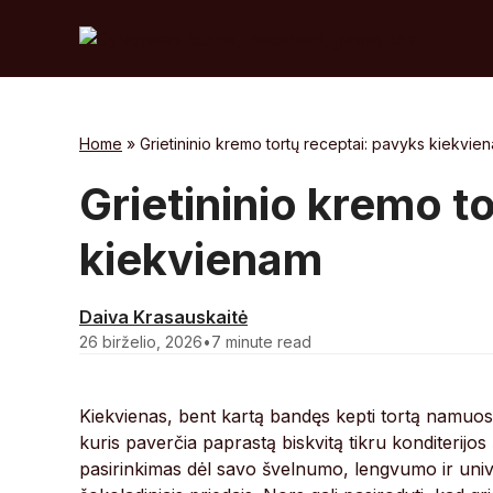
Skip
to
content
Home
»
Grietininio kremo tortų receptai: pavyks kiekvie
Grietininio kremo t
kiekvienam
Daiva Krasauskaitė
26 birželio, 2026
•
7 minute read
Kiekvienas, bent kartą bandęs kepti tortą namuose
kuris paverčia paprastą biskvitą tikru konditerijo
pasirinkimas dėl savo švelnumo, lengvumo ir univers