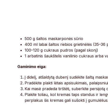
500 g šaltos maskarponės sūrio
400 ml labai šaltos riebios grietinėlės (35–36 
100–120 g cukraus pudros (pagal skonį)
1 arbatinis šaukštelis vanilinio cukraus arba v
Gaminimo eiga:
Į didelį, atšaldytą dubenį sudėkite šaltą maskarp
Pradėkite plakti lėtais apsisukimais, palaipsniui
Kai masė pradeda tirštėti, suberkite persijotą 
Plakite toliau, kol kremas taps standus ir leng
perplakus šis kremas gali sušokti į gumulėlius