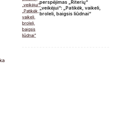
perspėjimas „Riterių“
„veikėjui“: „Patikėk, vaikeli,
broleli, baigsis liūdnai“
nka