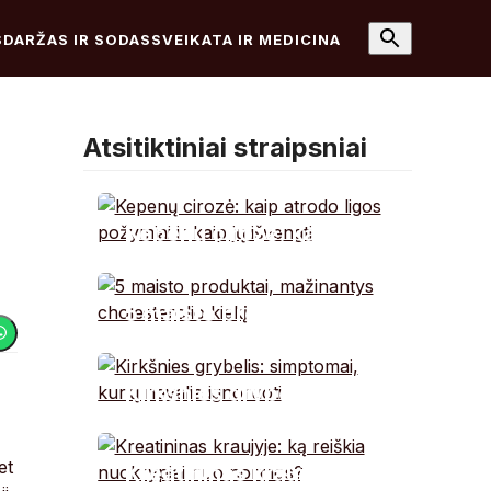
S
DARŽAS IR SODAS
SVEIKATA IR MEDICINA
Atsitiktiniai straipsniai
Kepenų cirozė: kaip
atrodo ligos požymiai
ir kaip jų išvengti
5 maisto produktai,
mažinantys
cholesterolio kiekį
Kirkšnies grybelis:
simptomai, kurių
nevalia ignoruoti
et
Kreatininas kraujyje: