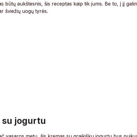
tas būtų aukštesnis, šis receptas kaip tik jums. Be to, į jį gali
ar šviežių uogų tyrės.
 su jogurtu
pač vasaros metu, šis kremas su graikišku jogurtu bus puiku