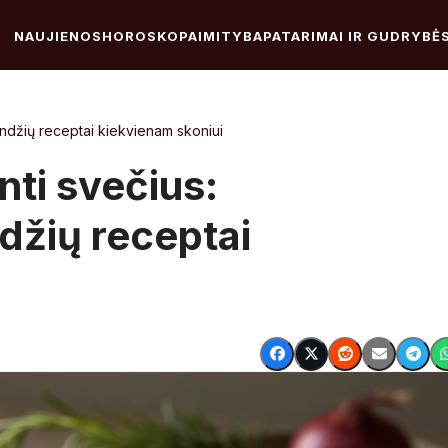
NAUJIENOS
HOROSKOPAI
MITYBA
PATARIMAI IR GUDRYBĖ
kandžių receptai kiekvienam skoniui
nti svečius:
džių receptai