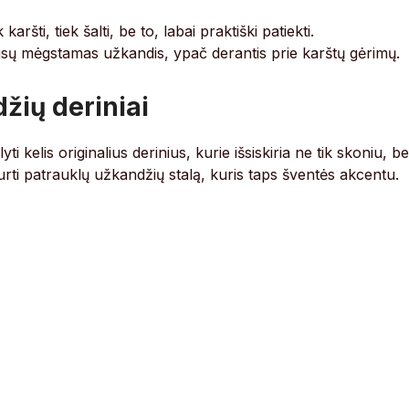
karšti, tiek šalti, be to, labai praktiški patiekti.
isų mėgstamas užkandis, ypač derantis prie karštų gėrimų.
džių deriniai
i kelis originalius derinius, kurie išsiskiria ne tik skoniu, be
kurti patrauklų užkandžių stalą, kuris taps šventės akcentu.