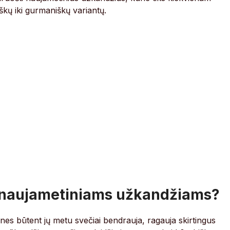
iškų iki gurmaniškų variantų.
o naujametiniams užkandžiams?
nes būtent jų metu svečiai bendrauja, ragauja skirtingus