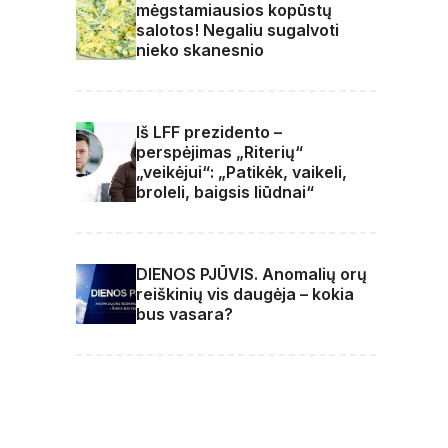
mėgstamiausios kopūstų
salotos! Negaliu sugalvoti
nieko skanesnio
Iš LFF prezidento –
perspėjimas „Riterių“
„veikėjui“: „Patikėk, vaikeli,
broleli, baigsis liūdnai“
DIENOS PJŪVIS. Anomalių orų
reiškinių vis daugėja – kokia
bus vasara?