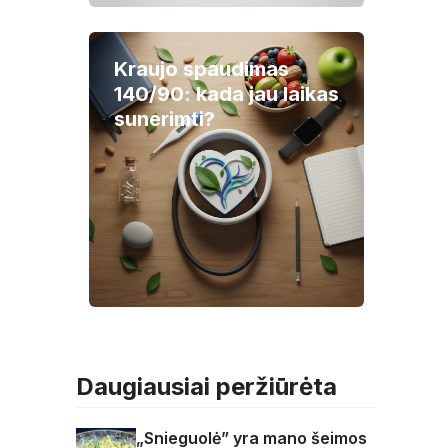
Kraujo spaudimas
140/90: kada jau laikas
sunerimti?
Daugiausiai peržiūrėta
„Snieguolė” yra mano šeimos