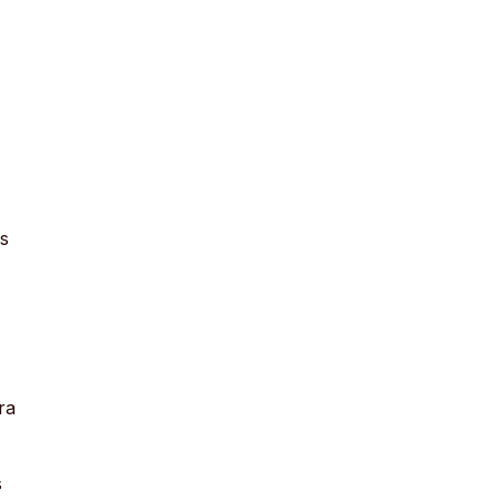
us
ra
s