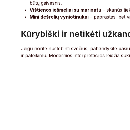
būtų gaivesnis.
Vištienos iešmeliai su marinatu
– skanūs tiek 
Mini dešrelių vyniotinukai
– paprastas, bet v
Kūrybiški ir netikėti užkan
Jeigu norite nustebinti svečius, pabandykite pasiūlyt
ir pateikimu. Modernios interpretacijos leidžia su