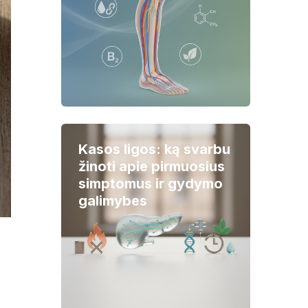
Kasos ligos: ką svarbu
žinoti apie pirmuosius
simptomus ir gydymo
galimybes