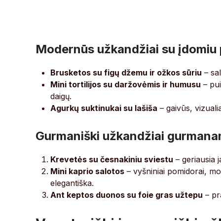
Modernūs užkandžiai su įdomiu 
Brusketos su figų džemu ir ožkos sūriu
– sal
Mini tortilijos su daržovėmis ir humusu
– pui
daigų.
Agurkų suktinukai su lašiša
– gaivūs, vizuali
Gurmaniški užkandžiai gurman
Krevetės su česnakiniu sviestu
– geriausia 
Mini kaprio salotos
– vyšniniai pomidorai, moc
elegantiška.
Ant keptos duonos su foie gras užtepu
– pr