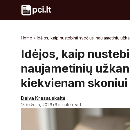
Skip
to
content
Home
»
Idėjos, kaip nustebinti svečius: naujametinių už
Idėjos, kaip nustebi
naujametinių užkan
kiekvienam skoniui
Daiva Krasauskaitė
13 birželio, 2026
•
6 minute read