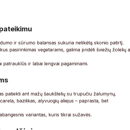
pateikimu
dumo ir sūrumo balansas sukuria netikėtą skonio patirtį.
kus pasirinkimas vegetarams, galima pridėti šviežių žolelių 
ai patrauklūs ir labai lengvai pagaminami.
ams
jas patiekti ant mažų šaukštelių su trupučiu žalumynų.
arela, bazilikas, alyvuogių aliejus – paprasta, bet
abangesnis variantas, kuris tikrai sužavės.