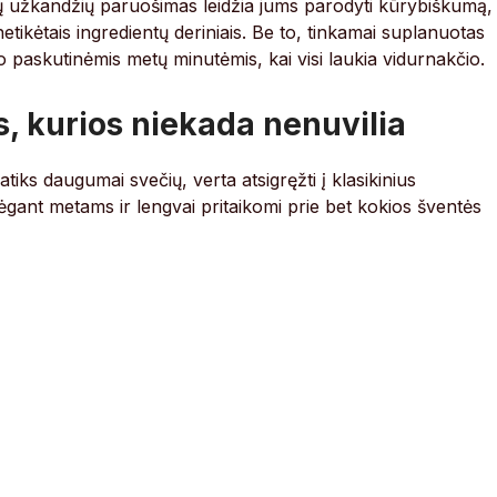
ių užkandžių paruošimas leidžia jums parodyti kūrybiškumą,
 netikėtais ingredientų deriniais. Be to, tinkamai suplanuotas
 paskutinėmis metų minutėmis, kai visi laukia vidurnakčio.
s, kurios niekada nenuvilia
atiks daugumai svečių, verta atsigręžti į klasikinius
bėgant metams ir lengvai pritaikomi prie bet kokios šventės