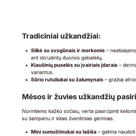
Tradiciniai užkandžiai:
Silkė su svogūnais ir morkomis
– neatsiejama
ant skrudintų duonos gabalėlių.
Kiaušinių puselės su įvairiais įdarais
– derina
variantus.
Sūrio rutuliukai su žalumynais
– gražiai atro
Mėsos ir žuvies užkandžių pasir
Norintiems kažko sočiau, verta pasirūpinti keliom
su šampanu ir kitais šventiniais gėrimais.
Mini sumuštinukai su lašiša
– galima naudoti 