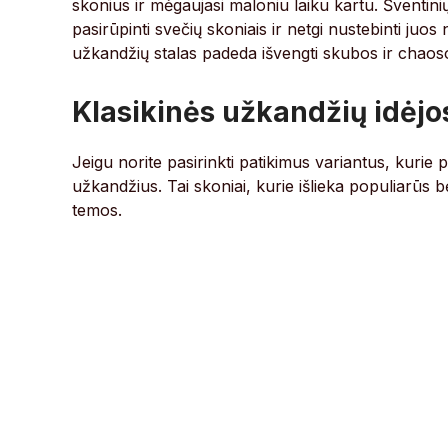
skonius ir mėgaujasi maloniu laiku kartu. Šventin
pasirūpinti svečių skoniais ir netgi nustebinti juos
užkandžių stalas padeda išvengti skubos ir chaoso
Klasikinės užkandžių idėjo
Jeigu norite pasirinkti patikimus variantus, kurie p
užkandžius. Tai skoniai, kurie išlieka populiarūs 
temos.