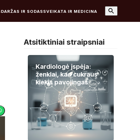
S
DARŽAS IR SODAS
SVEIKATA IR MEDICINA
Atsitiktiniai straipsniai
Kardiologė įspėja:
ženklai, kad cukraus
kiekis pavojingas