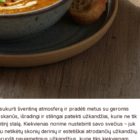
ip sukurti šventinę atmosferą ir pradėti metus su geromis
nūs, išradingi ir stilingai patiekti užkandžiai, kurie ne tik
inį stalą. Kiekvienas norime nustebinti savo svečius – juk
 netikėtų skonių derinių ir estetiškai atrodančių užkandžių.
paruošti naujametinius užkandžius, kurie tiks kiekvienam