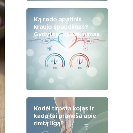
Ką rodo apatinis
kraujo spaudimas?
Gydytojo paaiškinimas
Kodėl tirpsta kojos ir
kada tai praneša apie
rimtą ligą?