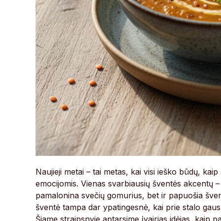
Naujieji metai – tai metas, kai visi ieško būdų, ka
emocijomis. Vienas svarbiausių šventės akcentų – ska
pamalonina svečių gomurius, bet ir papuošia švent
šventė tampa dar ypatingesnė, kai prie stalo gausu
Šiame straipsnyje aptarsime įvairias idėjas, kaip 