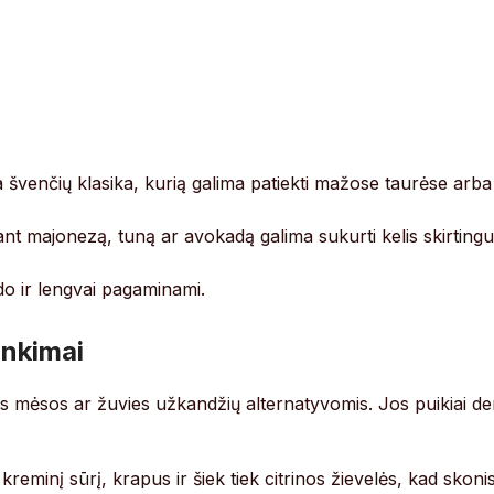
 švenčių klasika, kurią galima patiekti mažose taurėse arba
nt majonezą, tuną ar avokadą galima sukurti kelis skirting
do ir lengvai pagaminami.
inkimai
is mėsos ar žuvies užkandžių alternatyvomis. Jos puikiai de
kreminį sūrį, krapus ir šiek tiek citrinos žievelės, kad skoni