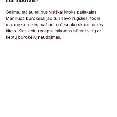
marinuotais?
Galima, tačiau tai bus visiškai kitoks patiekalas.
Marinuoti burokėliai jau turi savo rūgšties, todėl
majonezo reikės mažiau, o česnako skonis derės
kitaip. Klasikiniu receptu laikomas būtent virtų ar
keptų burokėlių naudojimas.