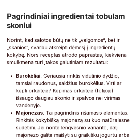
Pagrindiniai ingredientai tobulam
skoniui
Norint, kad salotos būtų ne tik „valgomos“, bet ir
„skanios“, svarbu atkreipti dėmesį į ingredientų
kokybę. Nors receptas atrodo paprastas, kiekviena
smulkmena turi įtakos galutiniam rezultatui:
Burokėliai.
Geriausia rinktis vidutinio dydžio,
tamsiai raudonus, saldžius burokėlius. Virti ar
kepti orkaitėje? Kepimas orkaitėje (folijoje)
išsaugo daugiau skonio ir spalvos nei virimas
vandenyje.
Majonezas.
Tai pagrindinis rišamasis elementas.
Rinkitės kokybišką majonezą su kuo natūralesne
sudėtimi. Jei norite lengvesnio varianto, dalį
majonezo galite maišyti su graikišku jogurtu arba