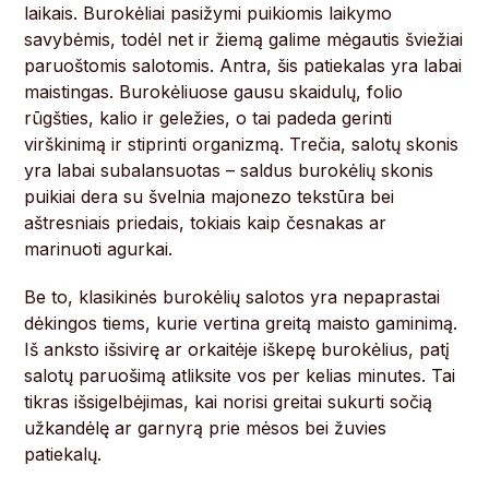
laikais. Burokėliai pasižymi puikiomis laikymo
savybėmis, todėl net ir žiemą galime mėgautis šviežiai
paruoštomis salotomis. Antra, šis patiekalas yra labai
maistingas. Burokėliuose gausu skaidulų, folio
rūgšties, kalio ir geležies, o tai padeda gerinti
virškinimą ir stiprinti organizmą. Trečia, salotų skonis
yra labai subalansuotas – saldus burokėlių skonis
puikiai dera su švelnia majonezo tekstūra bei
aštresniais priedais, tokiais kaip česnakas ar
marinuoti agurkai.
Be to, klasikinės burokėlių salotos yra nepaprastai
dėkingos tiems, kurie vertina greitą maisto gaminimą.
Iš anksto išsivirę ar orkaitėje iškepę burokėlius, patį
salotų paruošimą atliksite vos per kelias minutes. Tai
tikras išsigelbėjimas, kai norisi greitai sukurti sočią
užkandėlę ar garnyrą prie mėsos bei žuvies
patiekalų.