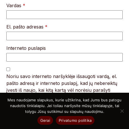
Vardas
*
El. pašto adresas
*
Interneto puslapis
Noriu savo interneto naršyklėje išsaugoti vardą, el.
pašto adresą ir interneto puslapį, kad jų nebereiktų
įvesti iš naujo, kai kitą kartą vėl norėsiu parašyti
komentarą.
Mes naudojame slapukus, kurie užtikrina, kad Jums bus patogu
naudotis tinklalapiu. Jei toliau naršysite mūsų tinklalapyje, tai
Komentaras
*
tolygu Jūsų sutikimui su slapukų naudojimu.
Gerai
Privatumo politika