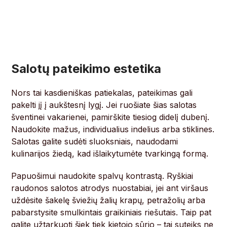
Salotų pateikimo estetika
Nors tai kasdieniškas patiekalas, pateikimas gali
pakelti jį į aukštesnį lygį. Jei ruošiate šias salotas
šventinei vakarienei, pamirškite tiesiog didelį dubenį.
Naudokite mažus, individualius indelius arba stiklines.
Salotas galite sudėti sluoksniais, naudodami
kulinarijos žiedą, kad išlaikytumėte tvarkingą formą.
Papuošimui naudokite spalvų kontrastą. Ryškiai
raudonos salotos atrodys nuostabiai, jei ant viršaus
uždėsite šakelę šviežių žalių krapų, petražolių arba
pabarstysite smulkintais graikiniais riešutais. Taip pat
galite užtarkuoti šiek tiek kietojo sūrio – tai suteiks ne