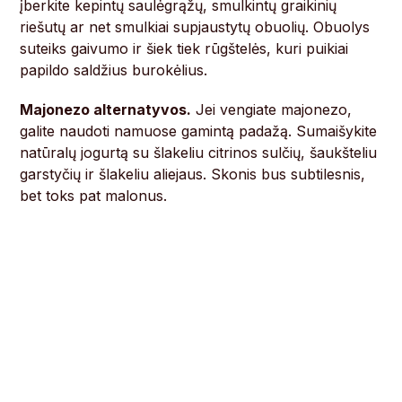
įberkite kepintų saulėgrąžų, smulkintų graikinių
riešutų ar net smulkiai supjaustytų obuolių. Obuolys
suteiks gaivumo ir šiek tiek rūgštelės, kuri puikiai
papildo saldžius burokėlius.
Majonezo alternatyvos.
Jei vengiate majonezo,
galite naudoti namuose gamintą padažą. Sumaišykite
natūralų jogurtą su šlakeliu citrinos sulčių, šaukšteliu
garstyčių ir šlakeliu aliejaus. Skonis bus subtilesnis,
bet toks pat malonus.