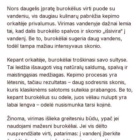
Nors daugelis įpratę burokėlius virti puode su
vandeniu, vis daugiau kulinarų pabrėžia kepimo
orkaitėje privalumus. Virimas vandenyje dažnai lemia
tai, kad dalis burokėlio spalvos ir skonio „išsivira“ į
vandenį. Be to, burokėliai sugeria daug vandens,
todėl tampa mažiau intensyvaus skonio.
Kepant orkaitėje, burokėliai troškinasi savo sultyse.
Tai leidžia išsaugoti visą natūralų saldumą, spalvą ir
maistingąsias medžiagas. Kepimo procesas yra
lėtesnis, tačiau rezultatas – daug sodresnis skonis,
kuris klasikinėms salotoms suteikia prabangos. Be to,
kepant burokėlius su odele, juos vėliau nulupti yra
labai lengva – odelė nusismunka tarsi kojinė.
Žinoma, virimas išlieka greitesniu būdu, ypač jei
naudojami mažesni burokėliai. Jei vis dėlto
nusprendžiate virti, patarimas: į vandenį įberkite