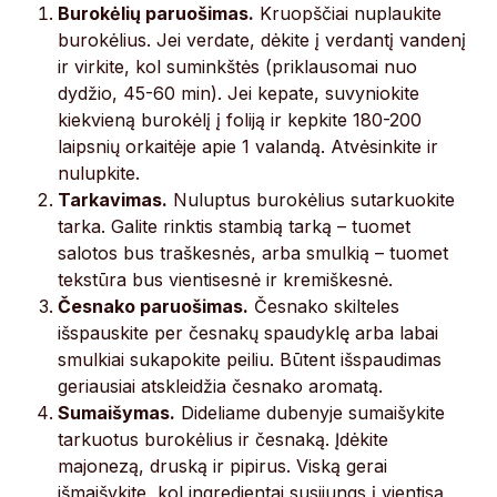
Burokėlių paruošimas.
Kruopščiai nuplaukite
burokėlius. Jei verdate, dėkite į verdantį vandenį
ir virkite, kol suminkštės (priklausomai nuo
dydžio, 45-60 min). Jei kepate, suvyniokite
kiekvieną burokėlį į foliją ir kepkite 180-200
laipsnių orkaitėje apie 1 valandą. Atvėsinkite ir
nulupkite.
Tarkavimas.
Nuluptus burokėlius sutarkuokite
tarka. Galite rinktis stambią tarką – tuomet
salotos bus traškesnės, arba smulkią – tuomet
tekstūra bus vientisesnė ir kremiškesnė.
Česnako paruošimas.
Česnako skilteles
išspauskite per česnakų spaudyklę arba labai
smulkiai sukapokite peiliu. Būtent išspaudimas
geriausiai atskleidžia česnako aromatą.
Sumaišymas.
Dideliame dubenyje sumaišykite
tarkuotus burokėlius ir česnaką. Įdėkite
majonezą, druską ir pipirus. Viską gerai
išmaišykite, kol ingredientai susijungs į vientisą