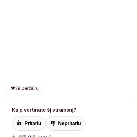
👁️
28 peržiūrų
Kaip vertinate šį straipsnį?
👍
Pritariu
👎
Nepritariu