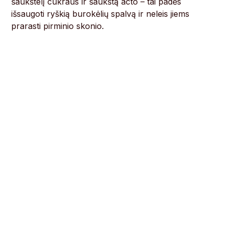
šaukštelį cukraus ir šaukštą acto – tai padės
išsaugoti ryškią burokėlių spalvą ir neleis jiems
prarasti pirminio skonio.