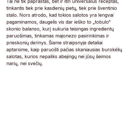
Tai ne tik paprastas, bet ir itin universalus receptas,
tinkantis tiek prie kasdienių pietų, tiek prie šventinio
stalo. Nors atrodo, kad tokios salotos yra lengvai
pagaminamos, daugelis vis dar ieško to „tobulo“
skonio balanso, kurį sukuria teisingas ingredientų
paruošimas, tinkamas majonezo pasirinkimas ir
prieskonių derinys. Šiame straipsnyje detaliai
aptarsime, kaip paruošti pačias skaniausias burokėlių
salotas, kurios nepaliks abejingų nei jūsų šeimos
narių, nei svečių.