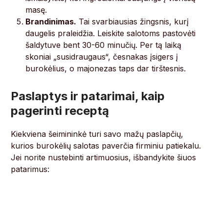
masę.
Brandinimas.
Tai svarbiausias žingsnis, kurį
daugelis praleidžia. Leiskite salotoms pastovėti
šaldytuve bent 30-60 minučių. Per tą laiką
skoniai „susidraugaus“, česnakas įsigers į
burokėlius, o majonezas taps dar tirštesnis.
Paslaptys ir patarimai, kaip
pagerinti receptą
Kiekviena šeimininkė turi savo mažų paslapčių,
kurios burokėlių salotas paverčia firminiu patiekalu.
Jei norite nustebinti artimuosius, išbandykite šiuos
patarimus: