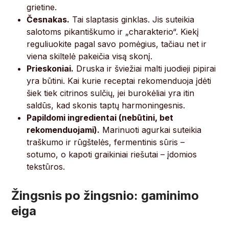
grietine.
Česnakas.
Tai slaptasis ginklas. Jis suteikia
salotoms pikantiškumo ir „charakterio“. Kiekį
reguliuokite pagal savo pomėgius, tačiau net ir
viena skiltelė pakeičia visą skonį.
Prieskoniai.
Druska ir šviežiai malti juodieji pipirai
yra būtini. Kai kurie receptai rekomenduoja įdėti
šiek tiek citrinos sulčių, jei burokėliai yra itin
saldūs, kad skonis taptų harmoningesnis.
Papildomi ingredientai (nebūtini, bet
rekomenduojami).
Marinuoti agurkai suteikia
traškumo ir rūgštelės, fermentinis sūris –
sotumo, o kapoti graikiniai riešutai – įdomios
tekstūros.
Žingsnis po žingsnio: gaminimo
eiga