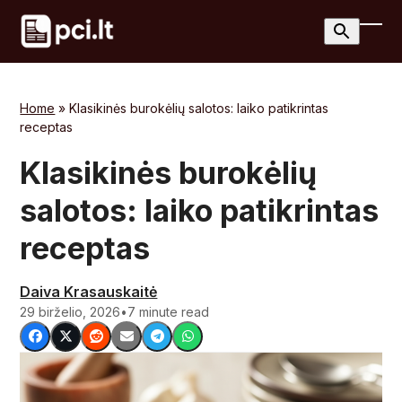
Skip
to
Ope
Clos
content
mobi
mobi
men
men
Home
»
Klasikinės burokėlių salotos: laiko patikrintas
receptas
Klasikinės burokėlių
salotos: laiko patikrintas
receptas
Daiva Krasauskaitė
29 birželio, 2026
•
7 minute read