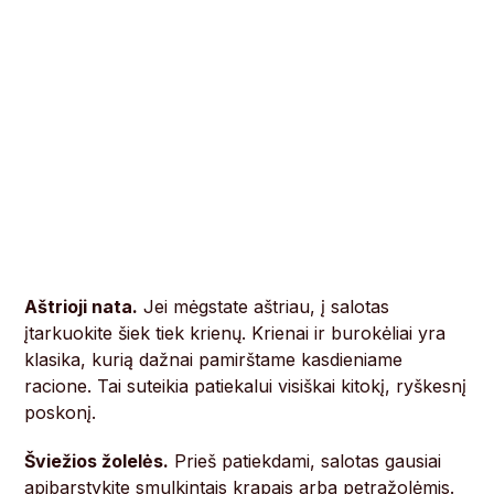
Aštrioji nata.
Jei mėgstate aštriau, į salotas
įtarkuokite šiek tiek krienų. Krienai ir burokėliai yra
klasika, kurią dažnai pamirštame kasdieniame
racione. Tai suteikia patiekalui visiškai kitokį, ryškesnį
poskonį.
Šviežios žolelės.
Prieš patiekdami, salotas gausiai
apibarstykite smulkintais krapais arba petražolėmis.