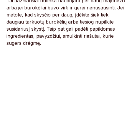
Tai dažniausiai nutinka naudojant per daug majonezo
arba jei burokėliai buvo virti ir gerai nenusausinti. Jei
matote, kad skysčio per daug, įdėkite šiek tiek
daugiau tarkuotų burokėlių arba tiesiog nupilkite
susidariusį skystį. Taip pat gali padėti papildomas
ingredientas, pavyzdžiui, smulkinti riešutai, kurie
sugers drėgmę.