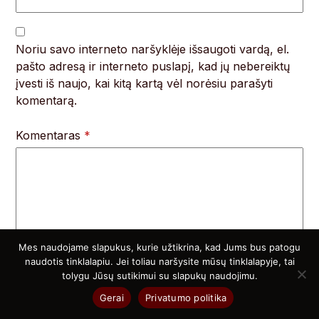
Noriu savo interneto naršyklėje išsaugoti vardą, el.
pašto adresą ir interneto puslapį, kad jų nebereiktų
įvesti iš naujo, kai kitą kartą vėl norėsiu parašyti
komentarą.
Komentaras
*
Mes naudojame slapukus, kurie užtikrina, kad Jums bus patogu
naudotis tinklalapiu. Jei toliau naršysite mūsų tinklalapyje, tai
tolygu Jūsų sutikimui su slapukų naudojimu.
Gerai
Privatumo politika
Atsitiktiniai straipsniai