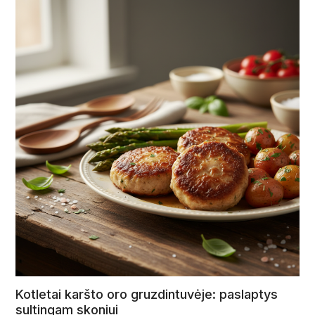
Kotletai karšto oro gruzdintuvėje: paslaptys
sultingam skoniui