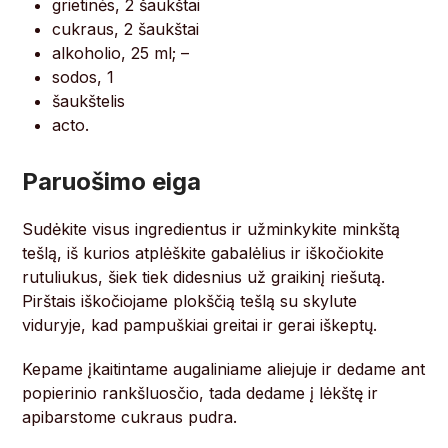
grietinės, 2 šaukštai
cukraus, 2 šaukštai
alkoholio, 25 ml; –
sodos, 1
šaukštelis
acto.
Paruošimo eiga
Sudėkite visus ingredientus ir užminkykite minkštą
tešlą, iš kurios atplėškite gabalėlius ir iškočiokite
rutuliukus, šiek tiek didesnius už graikinį riešutą.
Pirštais iškočiojame plokščią tešlą su skylute
viduryje, kad pampuškiai greitai ir gerai iškeptų.
Kepame įkaitintame augaliniame aliejuje ir dedame ant
popierinio rankšluosčio, tada dedame į lėkštę ir
apibarstome cukraus pudra.