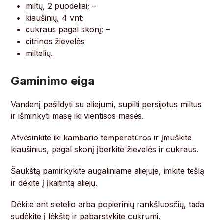
miltų, 2 puodeliai; –
kiaušinių, 4 vnt;
cukraus pagal skonį; –
citrinos žievelės
miltelių.
Gaminimo eiga
Vandenį pašildyti su aliejumi, supilti persijotus miltus
ir išminkyti masę iki vientisos masės.
Atvėsinkite iki kambario temperatūros ir įmuškite
kiaušinius, pagal skonį įberkite žievelės ir cukraus.
Šaukštą pamirkykite augaliniame aliejuje, imkite tešlą
ir dėkite į įkaitintą aliejų.
Dėkite ant sietelio arba popierinių rankšluosčių, tada
sudėkite į lėkštę ir pabarstykite cukrumi.