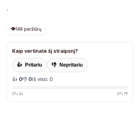
.
👁️
148 peržiūrų
Kaip vertinate šį straipsnį?
👍
Pritariu
👎
Nepritariu
👍
0
👎
0
Iš viso: 0
0% 👍
0% 👎