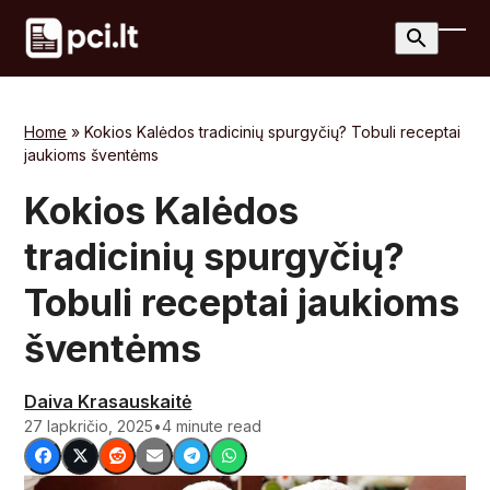
Skip
to
Ope
Clos
content
mobi
mobi
men
men
Home
»
Kokios Kalėdos tradicinių spurgyčių? Tobuli receptai
jaukioms šventėms
Kokios Kalėdos
tradicinių spurgyčių?
Tobuli receptai jaukioms
šventėms
Daiva Krasauskaitė
27 lapkričio, 2025
•
4 minute read