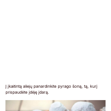
Į įkaitintą aliejų panardinkite pyrago šoną, tą, kurį
prispaudėte įdėję įdarą.