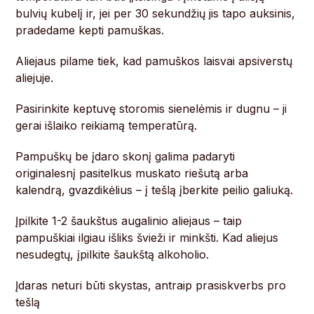
bulvių kubelį ir, jei per 30 sekundžių jis tapo auksinis,
pradedame kepti pamuškas.
Aliejaus pilame tiek, kad pamuškos laisvai apsiverstų
aliejuje.
Pasirinkite keptuvę storomis sienelėmis ir dugnu – ji
gerai išlaiko reikiamą temperatūrą.
Pampuškų be įdaro skonį galima padaryti
originalesnį pasitelkus muskato riešutą arba
kalendrą, gvazdikėlius – į tešlą įberkite peilio galiuką.
Įpilkite 1-2 šaukštus augalinio aliejaus – taip
pampuškiai ilgiau išliks švieži ir minkšti. Kad aliejus
nesudegtų, įpilkite šaukštą alkoholio.
Įdaras neturi būti skystas, antraip prasiskverbs pro
tešlą