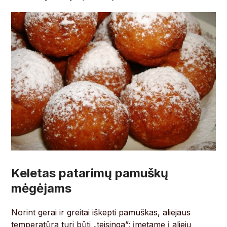
Keletas patarimų pamuškų
mėgėjams
Norint gerai ir greitai iškepti pamuškas, aliejaus
temperatūra turi būti „teisinga”: įmetame į aliejų