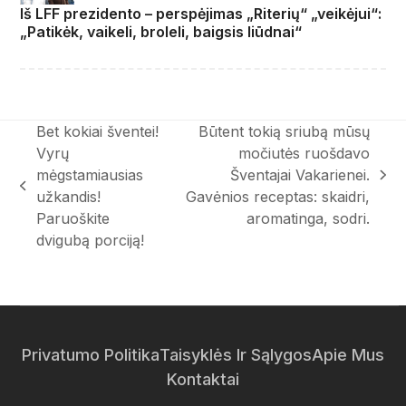
Iš LFF prezidento – perspėjimas „Riterių“ „veikėjui“:
„Patikėk, vaikeli, broleli, baigsis liūdnai“
Bet kokiai šventei!
Būtent tokią sriubą mūsų
Vyrų
močiutės ruošdavo
mėgstamiausias
Šventajai Vakarienei.
next
previous
užkandis!
Gavėnios receptas: skaidri,
post:
post:
Paruoškite
aromatinga, sodri.
dvigubą porciją!
Privatumo Politika
Taisyklės Ir Sąlygos
Apie Mus
Kontaktai