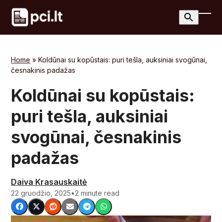
Skip
to
Ope
Clos
content
mobi
mobi
men
men
Home
»
Koldūnai su kopūstais: puri tešla, auksiniai svogūnai,
česnakinis padažas
Koldūnai su kopūstais:
puri tešla, auksiniai
svogūnai, česnakinis
padažas
Daiva Krasauskaitė
22 gruodžio, 2025
•
2 minute read