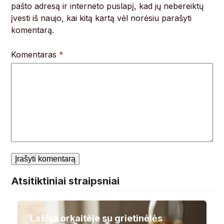
pašto adresą ir interneto puslapį, kad jų nebereiktų
įvesti iš naujo, kai kitą kartą vėl norėsiu parašyti
komentarą.
Komentaras
*
Atsitiktiniai straipsniai
Lašiša orkaitėje su grietinėlės