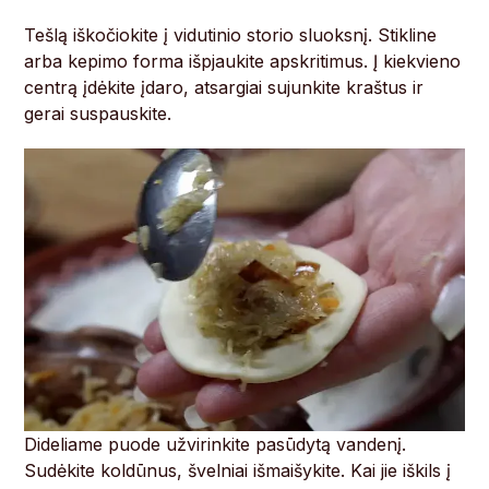
Tešlą iškočiokite į vidutinio storio sluoksnį. Stikline
arba kepimo forma išpjaukite apskritimus. Į kiekvieno
centrą įdėkite įdaro, atsargiai sujunkite kraštus ir
gerai suspauskite.
Dideliame puode užvirinkite pasūdytą vandenį.
Sudėkite koldūnus, švelniai išmaišykite. Kai jie iškils į