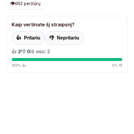
👁️
662 peržiūrų
Kaip vertinate šį straipsnį?
👍
Pritariu
👎
Nepritariu
👍
2
👎
0
Iš viso: 2
100% 👍
0% 👎