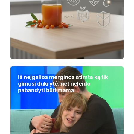
Iš neįgalios merginos atimta ką tik
gimusi dukrytė: net neleido
pabandyti būti mama