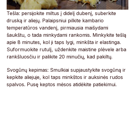
Tešla: persijokite miltus į didelį dubenį, suberkite
druską ir aliejų. Palaipsniui pilkite kambario
temperatūros vandenį, pirmiausia maišydami
šaukštu, o tada minkydami rankomis. Minkykite tešlą
apie 8 minutes, kol ji taps lygi, minkšta ir elastinga.
Suformuokite rutulį, uždenkite maistine plėvele arba
rankšluosčiu ir palikite 20 minučių, kad pakiltų.
Svogūnų kepimas: Smulkiai supjaustykite svogūną ir
kepkite aliejuje, kol taps minkštos ir auksinės rudos
spalvos. Pusę keptos mėsos atidėkite patiekimui.