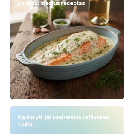
padažu: idealus receptas
Ką daryti, jei pasireiškia refliuksas
vaikui