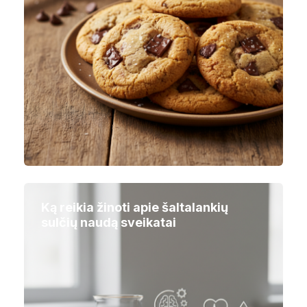
Ką reikia žinoti apie šaltalankių
sulčių naudą sveikatai