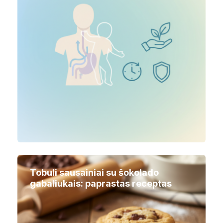
Tobuli sausainiai su šokolado
gabaliukais: paprastas receptas