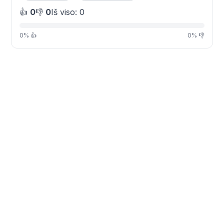
👍
0
👎
0
Iš viso: 0
0% 👍
0% 👎