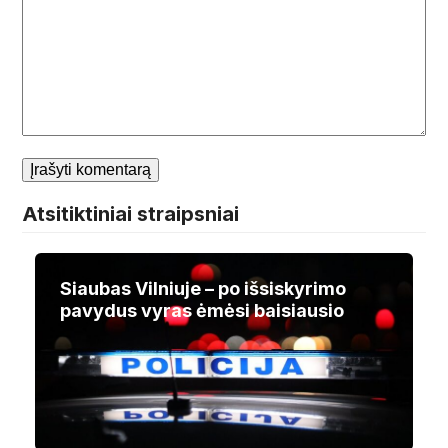
Atsitiktiniai straipsniai
Siaubas Vilniuje – po išsiskyrimo
pavydus vyras ėmėsi baisiausio