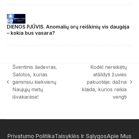
DIENOS PJŪVIS. Anomalių orų reiškinių vis daugėja
– kokia bus vasara?
Šventinis šedevras.
Kodėl nereikėtų
Salotos, kurias
atšildyti žuvies
gaminsiu kiekvienų
pakuotėje: dažna
previous
next
Naujųjų metų
klaida, kurios reikia
post:
post:
išvakarėse!
vengti
Privatumo Politika
Taisyklės Ir Sąlygos
Apie Mus