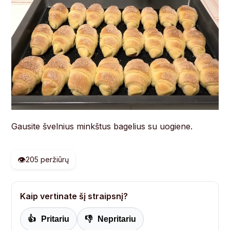
Gausite švelnius minkštus bagelius su uogiene.
👁️
205 peržiūrų
Kaip vertinate šį straipsnį?
👍
Pritariu
👎
Nepritariu