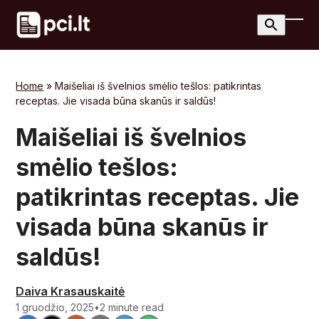
Skip
to
Ope
Clos
content
mobi
mobi
men
men
Home
»
Maišeliai iš švelnios smėlio tešlos: patikrintas
receptas. Jie visada būna skanūs ir saldūs!
Maišeliai iš švelnios
smėlio tešlos:
patikrintas receptas. Jie
visada būna skanūs ir
saldūs!
Daiva Krasauskaitė
1 gruodžio, 2025
•
2 minute read