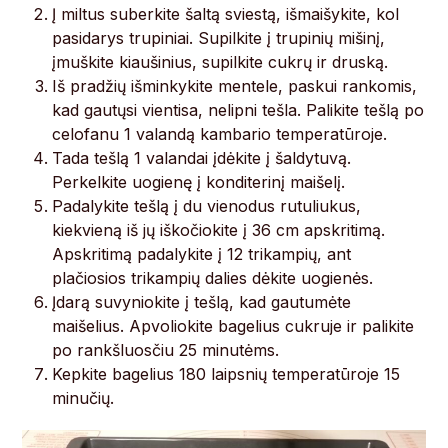
Į miltus suberkite šaltą sviestą, išmaišykite, kol
pasidarys trupiniai. Supilkite į trupinių mišinį,
įmuškite kiaušinius, supilkite cukrų ir druską.
Iš pradžių išminkykite mentele, paskui rankomis,
kad gautųsi vientisa, nelipni tešla. Palikite tešlą po
celofanu 1 valandą kambario temperatūroje.
Tada tešlą 1 valandai įdėkite į šaldytuvą.
Perkelkite uogienę į konditerinį maišelį.
Padalykite tešlą į du vienodus rutuliukus,
kiekvieną iš jų iškočiokite į 36 cm apskritimą.
Apskritimą padalykite į 12 trikampių, ant
plačiosios trikampių dalies dėkite uogienės.
Įdarą suvyniokite į tešlą, kad gautumėte
maišelius. Apvoliokite bagelius cukruje ir palikite
po rankšluosčiu 25 minutėms.
Kepkite bagelius 180 laipsnių temperatūroje 15
minučių.