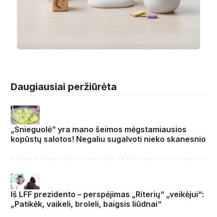
Daugiausiai peržiūrėta
„Snieguolė” yra mano šeimos mėgstamiausios
kopūstų salotos! Negaliu sugalvoti nieko skanesnio
Iš LFF prezidento – perspėjimas „Riterių“ „veikėjui“:
„Patikėk, vaikeli, broleli, baigsis liūdnai“