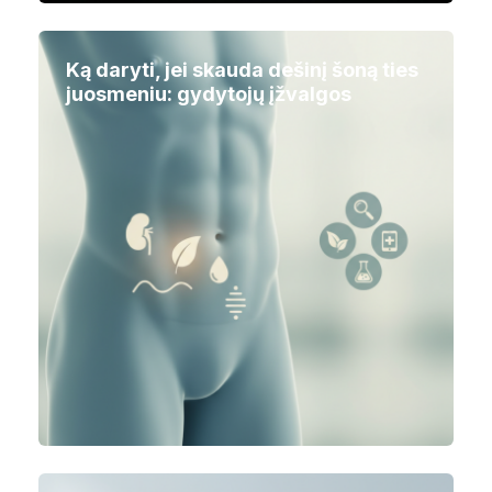
Ką daryti, jei skauda dešinį šoną ties
juosmeniu: gydytojų įžvalgos