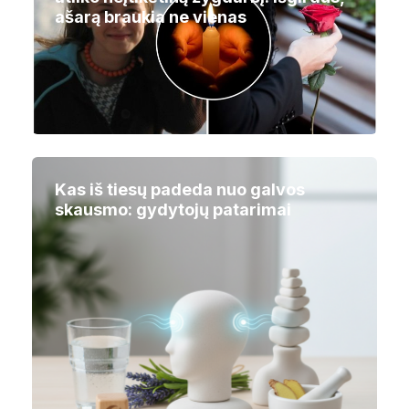
ašarą braukia ne vienas
Kas iš tiesų padeda nuo galvos
skausmo: gydytojų patarimai