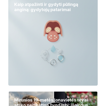
Kaip atpažinti ir gydyti pūlingą
anginą: gydytojų patarimai
Mirusios 19-metės jonavietės tėvai
atliko neįtikėtiną žygdarbį: išgirdus,