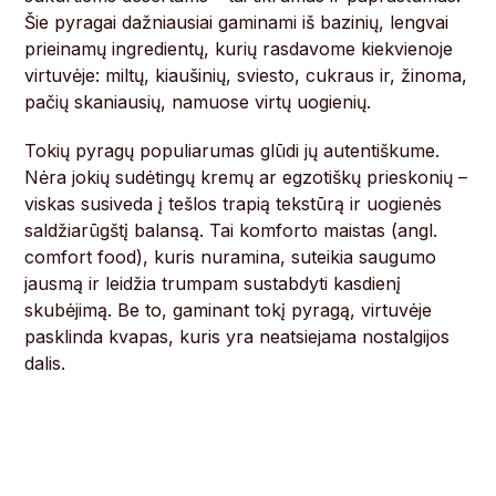
Šie pyragai dažniausiai gaminami iš bazinių, lengvai
prieinamų ingredientų, kurių rasdavome kiekvienoje
virtuvėje: miltų, kiaušinių, sviesto, cukraus ir, žinoma,
pačių skaniausių, namuose virtų uogienių.
Tokių pyragų populiarumas glūdi jų autentiškume.
Nėra jokių sudėtingų kremų ar egzotiškų prieskonių –
viskas susiveda į tešlos trapią tekstūrą ir uogienės
saldžiarūgštį balansą. Tai komforto maistas (angl.
comfort food), kuris nuramina, suteikia saugumo
jausmą ir leidžia trumpam sustabdyti kasdienį
skubėjimą. Be to, gaminant tokį pyragą, virtuvėje
pasklinda kvapas, kuris yra neatsiejama nostalgijos
dalis.