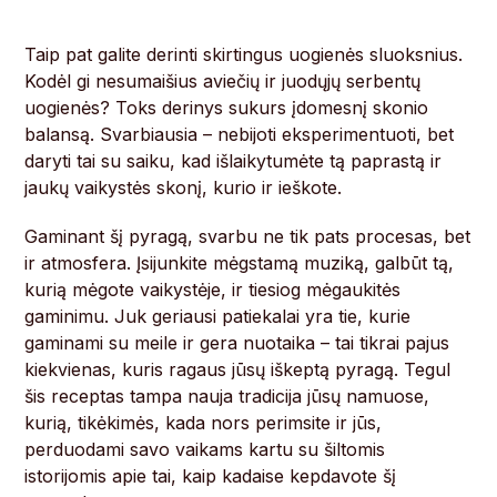
Taip pat galite derinti skirtingus uogienės sluoksnius.
Kodėl gi nesumaišius aviečių ir juodųjų serbentų
uogienės? Toks derinys sukurs įdomesnį skonio
balansą. Svarbiausia – nebijoti eksperimentuoti, bet
daryti tai su saiku, kad išlaikytumėte tą paprastą ir
jaukų vaikystės skonį, kurio ir ieškote.
Gaminant šį pyragą, svarbu ne tik pats procesas, bet
ir atmosfera. Įsijunkite mėgstamą muziką, galbūt tą,
kurią mėgote vaikystėje, ir tiesiog mėgaukitės
gaminimu. Juk geriausi patiekalai yra tie, kurie
gaminami su meile ir gera nuotaika – tai tikrai pajus
kiekvienas, kuris ragaus jūsų iškeptą pyragą. Tegul
šis receptas tampa nauja tradicija jūsų namuose,
kurią, tikėkimės, kada nors perimsite ir jūs,
perduodami savo vaikams kartu su šiltomis
istorijomis apie tai, kaip kadaise kepdavote šį