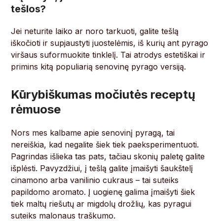
tešlos?
Jei neturite laiko ar noro tarkuoti, galite tešlą
iškočioti ir supjaustyti juostelėmis, iš kurių ant pyrago
viršaus suformuokite tinklelį. Tai atrodys estetiškai ir
primins kitą populiarią senovinę pyrago versiją.
Kūrybiškumas močiutės receptų
rėmuose
Nors mes kalbame apie senovinį pyragą, tai
nereiškia, kad negalite šiek tiek paeksperimentuoti.
Pagrindas išlieka tas pats, tačiau skonių paletę galite
išplėsti. Pavyzdžiui, į tešlą galite įmaišyti šaukštelį
cinamono arba vanilinio cukraus – tai suteiks
papildomo aromato. Į uogienę galima įmaišyti šiek
tiek maltų riešutų ar migdolų drožlių, kas pyragui
suteiks malonaus traškumo.