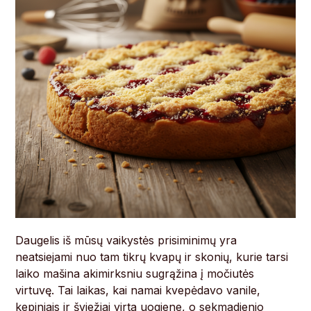
Daugelis iš mūsų vaikystės prisiminimų yra
neatsiejami nuo tam tikrų kvapų ir skonių, kurie tarsi
laiko mašina akimirksniu sugrąžina į močiutės
virtuvę. Tai laikas, kai namai kvepėdavo vanile,
kepiniais ir šviežiai virta uogiene, o sekmadienio