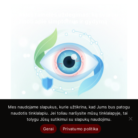
Akies rainelės uždegimas: ką svarbu
žinoti apie simptomus ir gydymą
Mes naudojame slapukus, kurie užtikrina, kad Jums bus patogu
naudotis tinklalapiu. Jei toliau naršysite mūsų tinklalapyje, tai
tolygu Jūsų sutikimui su slapukų naudojimu.
Gerai
Privatumo politika