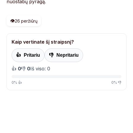
nuostabų pyragą.
👁️
26 peržiūrų
Kaip vertinate šį straipsnį?
👍
Pritariu
👎
Nepritariu
👍
0
👎
0
Iš viso: 0
0% 👍
0% 👎