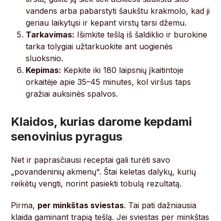
vandens arba pabarstyti šaukštu krakmolo, kad ji
geriau laikytųsi ir kepant virstų tarsi džemu.
Tarkavimas:
Išimkite tešlą iš šaldiklio ir burokine
tarka tolygiai užtarkuokite ant uogienės
sluoksnio.
Kepimas:
Kepkite iki 180 laipsnių įkaitintoje
orkaitėje apie 35–45 minutes, kol viršus taps
gražiai auksinės spalvos.
Klaidos, kurias darome kepdami
senovinius pyragus
Net ir paprasčiausi receptai gali turėti savo
„povandeninių akmenų“. Štai keletas dalykų, kurių
reikėtų vengti, norint pasiekti tobulą rezultatą.
Pirma,
per minkštas sviestas
. Tai pati dažniausia
klaida gaminant trapią tešlą. Jei sviestas per minkštas