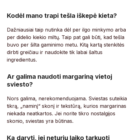
Kodėl mano trapi tešla iškepė kieta?
Dažniausiai taip nutinka dėl per ilgo minkymo arba
per didelio kiekio miltų. Taip pat gali būti, kad tešla
buvo per šilta gaminimo metu. Kitą kartą stenkitės
dirbti greičiau ir naudokite tik labai šaltus
ingredientus.
Ar galima naudoti margariną vietoj
sviesto?
Nors galima, nerekomenduojama. Sviestas suteikia
tikrą, „naminį“ skonį ir tekstūrą, kurios margarinas
niekada neatkartos. Jei norite tikro nostalgijos
skonio, sviestas yra būtinas.
Ką daryti, jei neturiu laiko tarkuoti