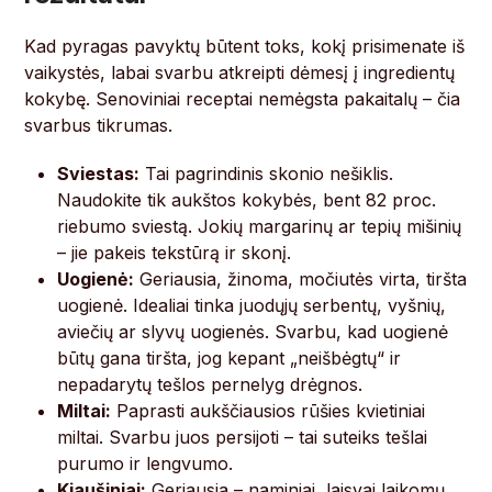
Kad pyragas pavyktų būtent toks, kokį prisimenate iš
vaikystės, labai svarbu atkreipti dėmesį į ingredientų
kokybę. Senoviniai receptai nemėgsta pakaitalų – čia
svarbus tikrumas.
Sviestas:
Tai pagrindinis skonio nešiklis.
Naudokite tik aukštos kokybės, bent 82 proc.
riebumo sviestą. Jokių margarinų ar tepių mišinių
– jie pakeis tekstūrą ir skonį.
Uogienė:
Geriausia, žinoma, močiutės virta, tiršta
uogienė. Idealiai tinka juodųjų serbentų, vyšnių,
aviečių ar slyvų uogienės. Svarbu, kad uogienė
būtų gana tiršta, jog kepant „neišbėgtų“ ir
nepadarytų tešlos pernelyg drėgnos.
Miltai:
Paprasti aukščiausios rūšies kvietiniai
miltai. Svarbu juos persijoti – tai suteiks tešlai
purumo ir lengvumo.
Kiaušiniai:
Geriausia – naminiai, laisvai laikomų