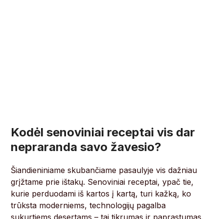
Kodėl senoviniai receptai vis dar
nepraranda savo žavesio?
Šiandieniniame skubančiame pasaulyje vis dažniau
grįžtame prie ištakų. Senoviniai receptai, ypač tie,
kurie perduodami iš kartos į kartą, turi kažką, ko
trūksta moderniems, technologijų pagalba
sukurtiems desertams – tai tikrumas ir paprastumas.