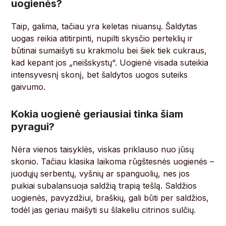
uogienės?
Taip, galima, tačiau yra keletas niuansų. Šaldytas
uogas reikia atitirpinti, nupilti skysčio perteklių ir
būtinai sumaišyti su krakmolu bei šiek tiek cukraus,
kad kepant jos „neišskystų“. Uogienė visada suteikia
intensyvesnį skonį, bet šaldytos uogos suteiks
gaivumo.
Kokia uogienė geriausiai tinka šiam
pyragui?
Nėra vienos taisyklės, viskas priklauso nuo jūsų
skonio. Tačiau klasika laikoma rūgštesnės uogienės –
juodųjų serbentų, vyšnių ar spanguolių, nes jos
puikiai subalansuoja saldžią trapią tešlą. Saldžios
uogienės, pavyzdžiui, braškių, gali būti per saldžios,
todėl jas geriau maišyti su šlakeliu citrinos sulčių.