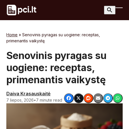
Skip
to
Ope
Clos
content
mobi
mobi
men
men
Home
»
Senovinis pyragas su uogiene: receptas,
primenantis vaikystę
Senovinis pyragas su
uogiene: receptas,
primenantis vaikystę
Daiva Krasauskaitė
7 liepos, 2026
•
7 minute read