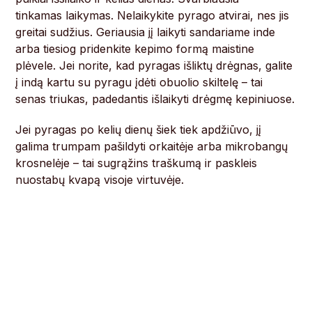
tinkamas laikymas. Nelaikykite pyrago atvirai, nes jis
greitai sudžius. Geriausia jį laikyti sandariame inde
arba tiesiog pridenkite kepimo formą maistine
plėvele. Jei norite, kad pyragas išliktų drėgnas, galite
į indą kartu su pyragu įdėti obuolio skiltelę – tai
senas triukas, padedantis išlaikyti drėgmę kepiniuose.
Jei pyragas po kelių dienų šiek tiek apdžiūvo, jį
galima trumpam pašildyti orkaitėje arba mikrobangų
krosnelėje – tai sugrąžins traškumą ir paskleis
nuostabų kvapą visoje virtuvėje.