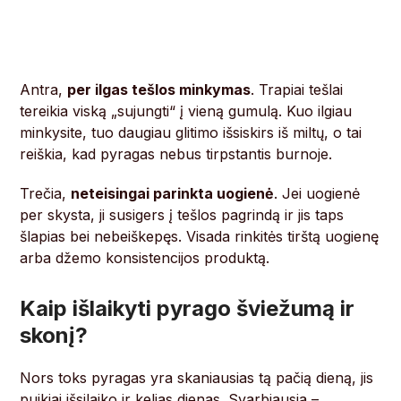
Antra,
per ilgas tešlos minkymas
. Trapiai tešlai
tereikia viską „sujungti“ į vieną gumulą. Kuo ilgiau
minkysite, tuo daugiau glitimo išsiskirs iš miltų, o tai
reiškia, kad pyragas nebus tirpstantis burnoje.
Trečia,
neteisingai parinkta uogienė
. Jei uogienė
per skysta, ji susigers į tešlos pagrindą ir jis taps
šlapias bei nebeiškepęs. Visada rinkitės tirštą uogienę
arba džemo konsistencijos produktą.
Kaip išlaikyti pyrago šviežumą ir
skonį?
Nors toks pyragas yra skaniausias tą pačią dieną, jis
puikiai išsilaiko ir kelias dienas. Svarbiausia –