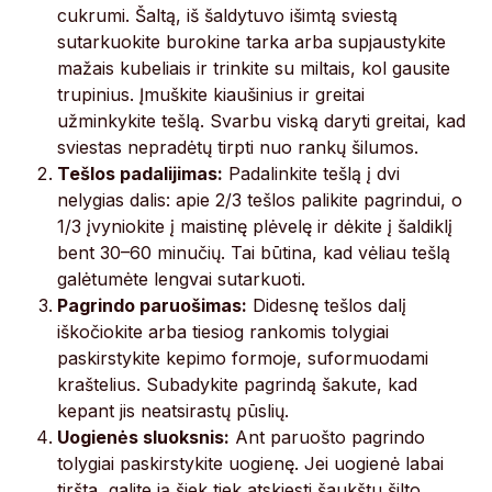
cukrumi. Šaltą, iš šaldytuvo išimtą sviestą
sutarkuokite burokine tarka arba supjaustykite
mažais kubeliais ir trinkite su miltais, kol gausite
trupinius. Įmuškite kiaušinius ir greitai
užminkykite tešlą. Svarbu viską daryti greitai, kad
sviestas nepradėtų tirpti nuo rankų šilumos.
Tešlos padalijimas:
Padalinkite tešlą į dvi
nelygias dalis: apie 2/3 tešlos palikite pagrindui, o
1/3 įvyniokite į maistinę plėvelę ir dėkite į šaldiklį
bent 30–60 minučių. Tai būtina, kad vėliau tešlą
galėtumėte lengvai sutarkuoti.
Pagrindo paruošimas:
Didesnę tešlos dalį
iškočiokite arba tiesiog rankomis tolygiai
paskirstykite kepimo formoje, suformuodami
kraštelius. Subadykite pagrindą šakute, kad
kepant jis neatsirastų pūslių.
Uogienės sluoksnis:
Ant paruošto pagrindo
tolygiai paskirstykite uogienę. Jei uogienė labai
tiršta, galite ją šiek tiek atskiesti šaukštu šilto