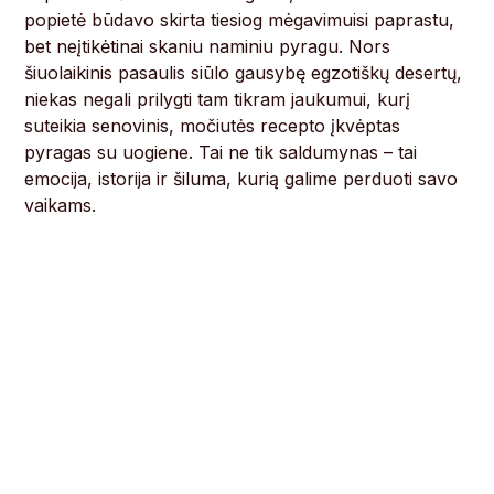
popietė būdavo skirta tiesiog mėgavimuisi paprastu,
bet neįtikėtinai skaniu naminiu pyragu. Nors
šiuolaikinis pasaulis siūlo gausybę egzotiškų desertų,
niekas negali prilygti tam tikram jaukumui, kurį
suteikia senovinis, močiutės recepto įkvėptas
pyragas su uogiene. Tai ne tik saldumynas – tai
emocija, istorija ir šiluma, kurią galime perduoti savo
vaikams.