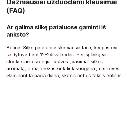
Dažniausiai užduodami klausimai
(FAQ)
Ar galima silkę pataluose gaminti iš
anksto?
Būtina! Silkė pataluose skaniausia tada, kai pastovi
šaldytuve bent 12–24 valandas. Per šį laiką visi
sluoksniai susijungia, bulvės „pasiima“ silkės
aromatą, o majonezas šiek tiek susigeria į daržoves.
Gaminant tą pačią dieną, skonis nebus toks vientisas.