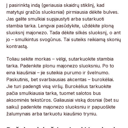
Į pasirinktą indą (geriausia skaidrų stiklinį, kad
matytųsi gražūs sluoksniai) pirmiausia dėkite bulves.
Jas galite smulkiai supjaustyti arba sutarkuoti
stambia tarka. Lengvai pasūdykite, uždėkite ploną
sluoksnį majonezo. Tada dėkite silkės sluoksnį, o ant
jo – smulkintus svogūnus. Tai suteiks reikiamą skonių
kontrastą.
Toliau sekite morkas – vėlgi, sutarkuokite stambia
tarka. Padenkite plonu majonezo sluoksniu. Po to
eina kiaušiniai – jie suteikia purumo ir švelnumo.
Paskutinis, bet svarbiausias akcentas – burokėliai.
Jie turi padengti visą viršų. Burokėlius tarkuokite
pačia smulkiausia tarka, tuomet salotos bus
aksominės tekstūros. Galiausiai viską dosniai (bet su
saiku) padenkite majonezo sluoksniu ir papuoškite
žalumynais arba tarkuotu kiaušinio tryniu.