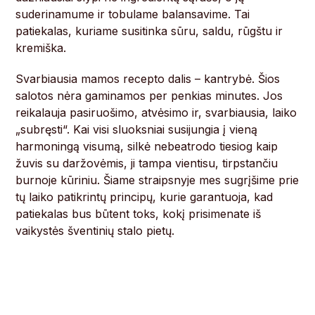
suderinamume ir tobulame balansavime. Tai
patiekalas, kuriame susitinka sūru, saldu, rūgštu ir
kremiška.
Svarbiausia mamos recepto dalis – kantrybė. Šios
salotos nėra gaminamos per penkias minutes. Jos
reikalauja pasiruošimo, atvėsimo ir, svarbiausia, laiko
„subręsti“. Kai visi sluoksniai susijungia į vieną
harmoningą visumą, silkė nebeatrodo tiesiog kaip
žuvis su daržovėmis, ji tampa vientisu, tirpstančiu
burnoje kūriniu. Šiame straipsnyje mes sugrįšime prie
tų laiko patikrintų principų, kurie garantuoja, kad
patiekalas bus būtent toks, kokį prisimenate iš
vaikystės šventinių stalo pietų.