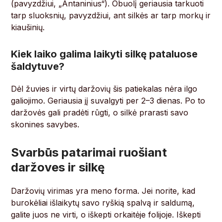
(pavyzdžiui, „Antaninius“). Obuolį geriausia tarkuoti
tarp sluoksnių, pavyzdžiui, ant silkės ar tarp morkų ir
kiaušinių.
Kiek laiko galima laikyti silkę pataluose
šaldytuve?
Dėl žuvies ir virtų daržovių šis patiekalas nėra ilgo
galiojimo. Geriausia jį suvalgyti per 2–3 dienas. Po to
daržovės gali pradėti rūgti, o silkė prarasti savo
skonines savybes.
Svarbūs patarimai ruošiant
daržoves ir silkę
Daržovių virimas yra meno forma. Jei norite, kad
burokėliai išlaikytų savo ryškią spalvą ir saldumą,
galite juos ne virti, o iškepti orkaitėje folijoje. Iškepti