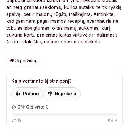
papuošti tarkuotu kiaušinio tryniu, šviežiais krapais
ar netgi granatų sėklomis, kurios suteiks ne tik ryškią
spalvą, bet ir malonų rūgštų traškėjimą. Atminkite,
kad gaminant pagal mamos receptą, svarbiausia ne
tobulas išbaigtumas, o tas namų jaukumas, kurį
sukuria kartu praleistas laikas virtuvėje ir dalijimasis
šiuo nostalgišku, daugelio mylimu patiekalu.
👁️
25 peržiūrų
Kaip vertinate šį straipsnį?
👍
Pritariu
👎
Nepritariu
👍
0
👎
0
Iš viso: 0
0% 👍
0% 👎