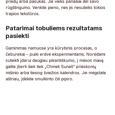
priedų arba pasukas. Jie veiks panašiai dėl savo
rūgštingumo. Venkite pieno, nes jis nesuteiks tokios
trapios tekstūros.
Patarimai tobuliems rezultatams
pasiekti
Gaminimas namuose yra kūrybinis procesas, o
čeburekai – puiki erdvė eksperimentams. Norėdami
suteikti įdarui daugiau pikantiškumo, į mėsos masę
galite įberti šiek tiek „Chmeli Suneli“ prieskonių
mišinio arba tiesiog šviežios kalendros. Jei mėgstate
aštriau, įdėkite smulkinto čili pipiro.