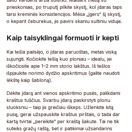
šalto vandens arba sultinio. Maišant mėsą su
prieskoniais, po truputį pilkite skystį, kol įdaras taps
tarsi kreminės konsistencijos. Mėsa „įgers“ šį skystį,
o kepant čeburekus, jis pavirs skaniu sultiniu viduje.
Kaip taisyklingai formuoti ir kepti
Kai tešla pailsėjo, o įdaras paruoštas, metas viską
sujungti. Kočiokite tešlą kuo ploniau – idealu, jei
iškočiosite apie 1–2 mm storio lakštus. Iš tešlos
išpjaukite norimo dydžio apskritimus (galite naudoti
lėkštę kaip šabloną).
Dėkite įdarą ant vienos apskritimo pusės, palikdami
kraštus tuščius. Svarbu įdarą paskirstyti plonu
sluoksniu – taip jis greičiau iškeps. Užlenkite kitą
pusę, gerai užspauskite kraštus pirštais, o tada dar
kartą tvirtai „pereikite“ per kraštą šakute. Tai ne tik
suteiks gražų raštą, bet ir patikimai užsandarins