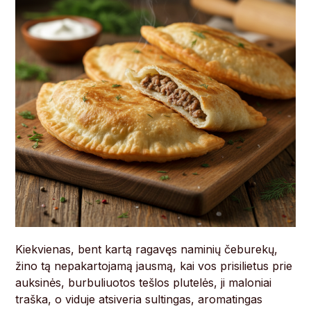
Kiekvienas, bent kartą ragavęs naminių čeburekų,
žino tą nepakartojamą jausmą, kai vos prisilietus prie
auksinės, burbuliuotos tešlos plutelės, ji maloniai
traška, o viduje atsiveria sultingas, aromatingas