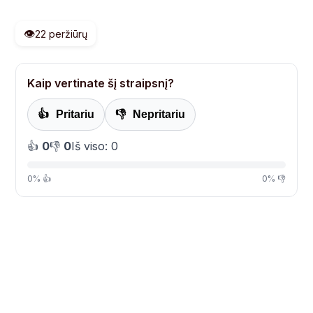
👁️
22 peržiūrų
Kaip vertinate šį straipsnį?
👍
Pritariu
👎
Nepritariu
👍
0
👎
0
Iš viso: 0
0% 👍
0% 👎