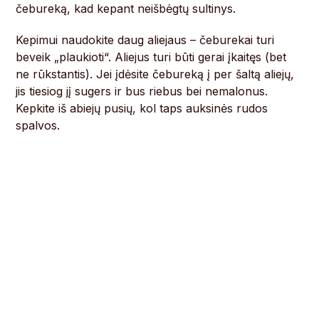
čebureką, kad kepant neišbėgtų sultinys.
Kepimui naudokite daug aliejaus – čeburekai turi
beveik „plaukioti“. Aliejus turi būti gerai įkaitęs (bet
ne rūkstantis). Jei įdėsite čebureką į per šaltą aliejų,
jis tiesiog jį sugers ir bus riebus bei nemalonus.
Kepkite iš abiejų pusių, kol taps auksinės rudos
spalvos.