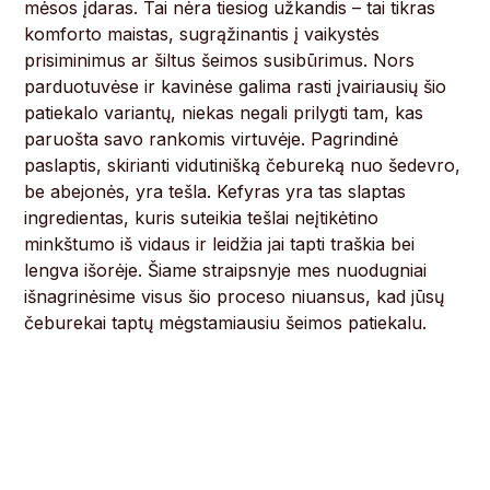
mėsos įdaras. Tai nėra tiesiog užkandis – tai tikras
komforto maistas, sugrąžinantis į vaikystės
prisiminimus ar šiltus šeimos susibūrimus. Nors
parduotuvėse ir kavinėse galima rasti įvairiausių šio
patiekalo variantų, niekas negali prilygti tam, kas
paruošta savo rankomis virtuvėje. Pagrindinė
paslaptis, skirianti vidutinišką čebureką nuo šedevro,
be abejonės, yra tešla. Kefyras yra tas slaptas
ingredientas, kuris suteikia tešlai neįtikėtino
minkštumo iš vidaus ir leidžia jai tapti traškia bei
lengva išorėje. Šiame straipsnyje mes nuodugniai
išnagrinėsime visus šio proceso niuansus, kad jūsų
čeburekai taptų mėgstamiausiu šeimos patiekalu.