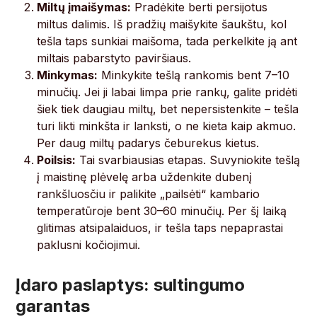
Miltų įmaišymas:
Pradėkite berti persijotus
miltus dalimis. Iš pradžių maišykite šaukštu, kol
tešla taps sunkiai maišoma, tada perkelkite ją ant
miltais pabarstyto paviršiaus.
Minkymas:
Minkykite tešlą rankomis bent 7–10
minučių. Jei ji labai limpa prie rankų, galite pridėti
šiek tiek daugiau miltų, bet nepersistenkite – tešla
turi likti minkšta ir lanksti, o ne kieta kaip akmuo.
Per daug miltų padarys čeburekus kietus.
Poilsis:
Tai svarbiausias etapas. Suvyniokite tešlą
į maistinę plėvelę arba uždenkite dubenį
rankšluosčiu ir palikite „pailsėti“ kambario
temperatūroje bent 30–60 minučių. Per šį laiką
glitimas atsipalaiduos, ir tešla taps nepaprastai
paklusni kočiojimui.
Įdaro paslaptys: sultingumo
garantas