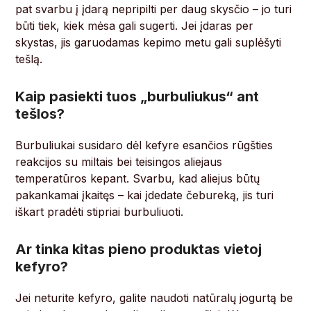
pat svarbu į įdarą nepripilti per daug skysčio – jo turi
būti tiek, kiek mėsa gali sugerti. Jei įdaras per
skystas, jis garuodamas kepimo metu gali suplėšyti
tešlą.
Kaip pasiekti tuos „burbuliukus“ ant
tešlos?
Burbuliukai susidaro dėl kefyre esančios rūgšties
reakcijos su miltais bei teisingos aliejaus
temperatūros kepant. Svarbu, kad aliejus būtų
pakankamai įkaitęs – kai įdedate čebureką, jis turi
iškart pradėti stipriai burbuliuoti.
Ar tinka kitas pieno produktas vietoj
kefyro?
Jei neturite kefyro, galite naudoti natūralų jogurtą be