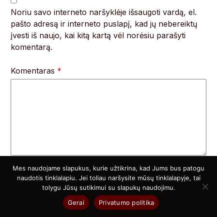
Noriu savo interneto naršyklėje išsaugoti vardą, el.
pašto adresą ir interneto puslapį, kad jų nebereiktų
įvesti iš naujo, kai kitą kartą vėl norėsiu parašyti
komentarą.
Komentaras
*
Mes naudojame slapukus, kurie užtikrina, kad Jums bus patogu
naudotis tinklalapiu. Jei toliau naršysite mūsų tinklalapyje, tai
tolygu Jūsų sutikimui su slapukų naudojimu.
Atsitiktiniai straipsniai
Gerai
Privatumo politika