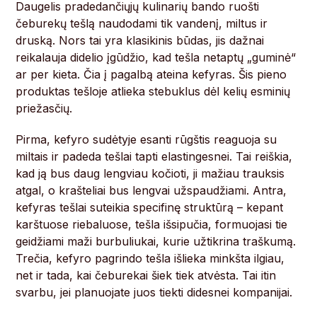
Daugelis pradedančiųjų kulinarių bando ruošti
čeburekų tešlą naudodami tik vandenį, miltus ir
druską. Nors tai yra klasikinis būdas, jis dažnai
reikalauja didelio įgūdžio, kad tešla netaptų „guminė“
ar per kieta. Čia į pagalbą ateina kefyras. Šis pieno
produktas tešloje atlieka stebuklus dėl kelių esminių
priežasčių.
Pirma, kefyro sudėtyje esanti rūgštis reaguoja su
miltais ir padeda tešlai tapti elastingesnei. Tai reiškia,
kad ją bus daug lengviau kočioti, ji mažiau trauksis
atgal, o krašteliai bus lengvai užspaudžiami. Antra,
kefyras tešlai suteikia specifinę struktūrą – kepant
karštuose riebaluose, tešla išsipučia, formuojasi tie
geidžiami maži burbuliukai, kurie užtikrina traškumą.
Trečia, kefyro pagrindo tešla išlieka minkšta ilgiau,
net ir tada, kai čeburekai šiek tiek atvėsta. Tai itin
svarbu, jei planuojate juos tiekti didesnei kompanijai.