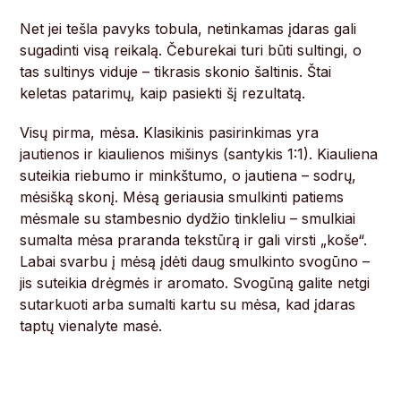
Net jei tešla pavyks tobula, netinkamas įdaras gali
sugadinti visą reikalą. Čeburekai turi būti sultingi, o
tas sultinys viduje – tikrasis skonio šaltinis. Štai
keletas patarimų, kaip pasiekti šį rezultatą.
Visų pirma, mėsa. Klasikinis pasirinkimas yra
jautienos ir kiaulienos mišinys (santykis 1:1). Kiauliena
suteikia riebumo ir minkštumo, o jautiena – sodrų,
mėsišką skonį. Mėsą geriausia smulkinti patiems
mėsmale su stambesnio dydžio tinkleliu – smulkiai
sumalta mėsa praranda tekstūrą ir gali virsti „koše“.
Labai svarbu į mėsą įdėti daug smulkinto svogūno –
jis suteikia drėgmės ir aromato. Svogūną galite netgi
sutarkuoti arba sumalti kartu su mėsa, kad įdaras
taptų vienalyte masė.