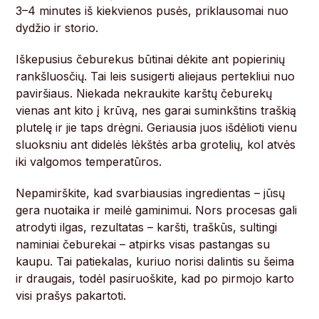
3–4 minutes iš kiekvienos pusės, priklausomai nuo
dydžio ir storio.
Iškepusius čeburekus būtinai dėkite ant popierinių
rankšluosčių. Tai leis susigerti aliejaus pertekliui nuo
paviršiaus. Niekada nekraukite karštų čeburekų
vienas ant kito į krūvą, nes garai suminkštins traškią
plutelę ir jie taps drėgni. Geriausia juos išdėlioti vienu
sluoksniu ant didelės lėkštės arba grotelių, kol atvės
iki valgomos temperatūros.
Nepamirškite, kad svarbiausias ingredientas – jūsų
gera nuotaika ir meilė gaminimui. Nors procesas gali
atrodyti ilgas, rezultatas – karšti, traškūs, sultingi
naminiai čeburekai – atpirks visas pastangas su
kaupu. Tai patiekalas, kuriuo norisi dalintis su šeima
ir draugais, todėl pasiruoškite, kad po pirmojo karto
visi prašys pakartoti.