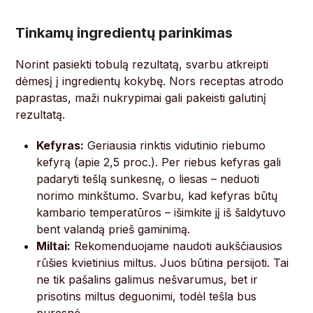
Tinkamų ingredientų parinkimas
Norint pasiekti tobulą rezultatą, svarbu atkreipti
dėmesį į ingredientų kokybę. Nors receptas atrodo
paprastas, maži nukrypimai gali pakeisti galutinį
rezultatą.
Kefyras:
Geriausia rinktis vidutinio riebumo
kefyrą (apie 2,5 proc.). Per riebus kefyras gali
padaryti tešlą sunkesnę, o liesas – neduoti
norimo minkštumo. Svarbu, kad kefyras būtų
kambario temperatūros – išimkite jį iš šaldytuvo
bent valandą prieš gaminimą.
Miltai:
Rekomenduojame naudoti aukščiausios
rūšies kvietinius miltus. Juos būtina persijoti. Tai
ne tik pašalins galimus nešvarumus, bet ir
prisotins miltus deguonimi, todėl tešla bus