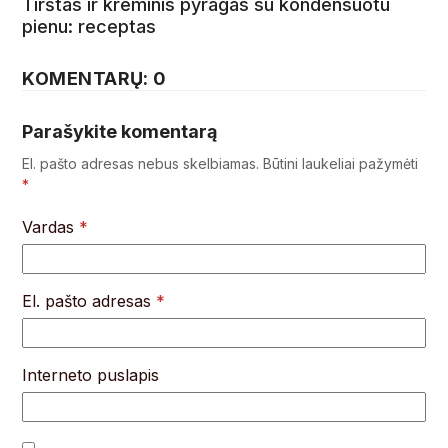
Tirštas ir kreminis pyragas su kondensuotu
pienu: receptas
KOMENTARŲ: 0
Parašykite komentarą
El. pašto adresas nebus skelbiamas.
Būtini laukeliai pažymėti
*
Vardas
*
El. pašto adresas
*
Interneto puslapis