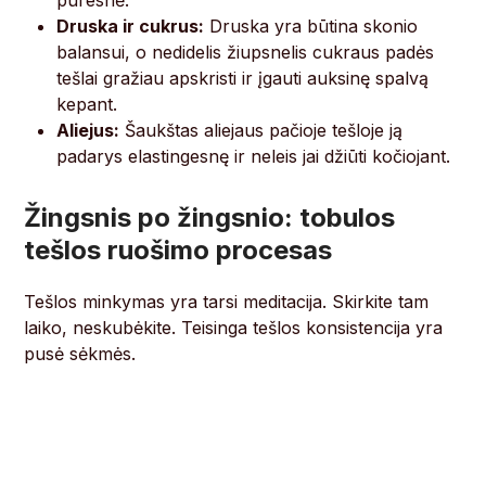
puresnė.
Druska ir cukrus:
Druska yra būtina skonio
balansui, o nedidelis žiupsnelis cukraus padės
tešlai gražiau apskristi ir įgauti auksinę spalvą
kepant.
Aliejus:
Šaukštas aliejaus pačioje tešloje ją
padarys elastingesnę ir neleis jai džiūti kočiojant.
Žingsnis po žingsnio: tobulos
tešlos ruošimo procesas
Tešlos minkymas yra tarsi meditacija. Skirkite tam
laiko, neskubėkite. Teisinga tešlos konsistencija yra
pusė sėkmės.