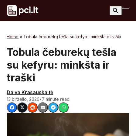
Skip
to
Ope
Clos
content
mobi
mobi
men
men
Home
»
Tobula čeburekų tešla su kefyru: minkšta ir traški
Tobula čeburekų tešla
su kefyru: minkšta ir
traški
Daiva Krasauskaitė
13 birželio, 2026
•
7 minute read