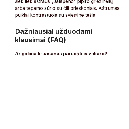
šiek tiek aštraus „Jalapeno” pipiro griežinėlių
arba tepamo sūrio su čili prieskoniais. Aštrumas
puikiai kontrastuoja su sviestine tešla.
Dažniausiai užduodami
klausimai (FAQ)
Ar galima kruasanus paruošti iš vakaro?