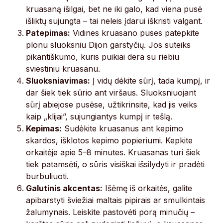
kruasaną išilgai, bet ne iki galo, kad viena pusė
išliktų sujungta – tai neleis įdarui iškristi valgant.
Patepimas:
Vidines kruasano puses patepkite
plonu sluoksniu Dijon garstyčių. Jos suteiks
pikantiškumo, kuris puikiai dera su riebiu
sviestiniu kruasanu.
Sluoksniavimas:
Į vidų dėkite sūrį, tada kumpį, ir
dar šiek tiek sūrio ant viršaus. Sluoksniuojant
sūrį abiejose pusėse, užtikrinsite, kad jis veiks
kaip „klijai”, sujungiantys kumpį ir tešlą.
Kepimas:
Sudėkite kruasanus ant kepimo
skardos, išklotos kepimo popieriumi. Kepkite
orkaitėje apie 5–8 minutes. Kruasanas turi šiek
tiek patamsėti, o sūris visiškai išsilydyti ir pradėti
burbuliuoti.
Galutinis akcentas:
Išėmę iš orkaitės, galite
apibarstyti šviežiai maltais pipirais ar smulkintais
žalumynais. Leiskite pastovėti porą minučių –