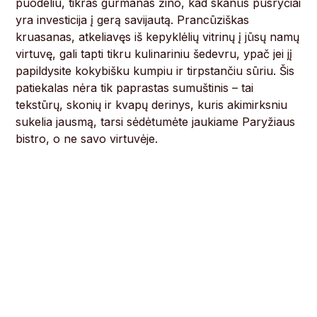
puodeliu, tikras gurmanas žino, kad skanūs pusryčiai
yra investicija į gerą savijautą. Prancūziškas
kruasanas, atkeliavęs iš kepyklėlių vitrinų į jūsų namų
virtuvę, gali tapti tikru kulinariniu šedevru, ypač jei jį
papildysite kokybišku kumpiu ir tirpstančiu sūriu. Šis
patiekalas nėra tik paprastas sumuštinis – tai
tekstūrų, skonių ir kvapų derinys, kuris akimirksniu
sukelia jausmą, tarsi sėdėtumėte jaukiame Paryžiaus
bistro, o ne savo virtuvėje.