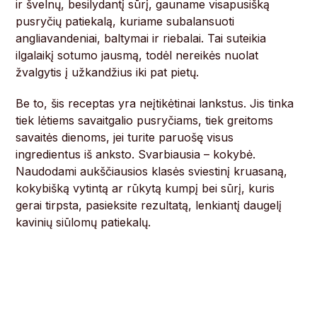
ir švelnų, besilydantį sūrį, gauname visapusišką
pusryčių patiekalą, kuriame subalansuoti
angliavandeniai, baltymai ir riebalai. Tai suteikia
ilgalaikį sotumo jausmą, todėl nereikės nuolat
žvalgytis į užkandžius iki pat pietų.
Be to, šis receptas yra neįtikėtinai lankstus. Jis tinka
tiek lėtiems savaitgalio pusryčiams, tiek greitoms
savaitės dienoms, jei turite paruošę visus
ingredientus iš anksto. Svarbiausia – kokybė.
Naudodami aukščiausios klasės sviestinį kruasaną,
kokybišką vytintą ar rūkytą kumpį bei sūrį, kuris
gerai tirpsta, pasieksite rezultatą, lenkiantį daugelį
kavinių siūlomų patiekalų.