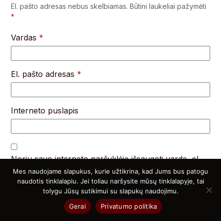
El. pašto adresas nebus skelbiamas.
Būtini laukeliai pažymėti
*
Vardas
*
El. pašto adresas
*
Interneto puslapis
Noriu savo interneto naršyklėje išsaugoti vardą, el.
pašto adresą ir interneto puslapį, kad jų nebereiktų
Mes naudojame slapukus, kurie užtikrina, kad Jums bus patogu
naudotis tinklalapiu. Jei toliau naršysite mūsų tinklalapyje, tai
įvesti iš naujo, kai kitą kartą vėl norėsiu parašyti
tolygu Jūsų sutikimui su slapukų naudojimu.
komentarą.
Gerai
Privatumo politika
Komentaras
*