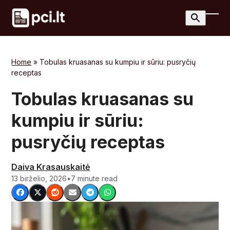
Skip
to
Ope
Clos
content
mobi
mobi
men
men
Home
»
Tobulas kruasanas su kumpiu ir sūriu: pusryčių
receptas
Tobulas kruasanas su
kumpiu ir sūriu:
pusryčių receptas
Daiva Krasauskaitė
13 birželio, 2026
•
7 minute read