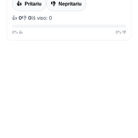
👍
Pritariu
👎
Nepritariu
👍
0
👎
0
Iš viso: 0
0% 👍
0% 👎