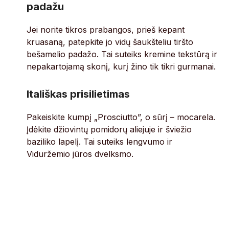
padažu
Jei norite tikros prabangos, prieš kepant
kruasaną, patepkite jo vidų šaukšteliu tiršto
bešamelio padažo. Tai suteiks kremine tekstūrą ir
nepakartojamą skonį, kurį žino tik tikri gurmanai.
Itališkas prisilietimas
Pakeiskite kumpį „Prosciutto”, o sūrį – mocarela.
Įdėkite džiovintų pomidorų aliejuje ir šviežio
baziliko lapelį. Tai suteiks lengvumo ir
Viduržemio jūros dvelksmo.