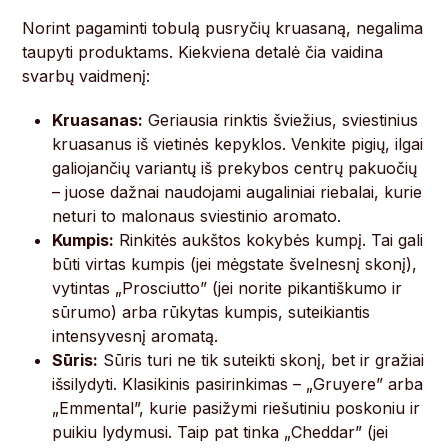
Norint pagaminti tobulą pusryčių kruasaną, negalima
taupyti produktams. Kiekviena detalė čia vaidina
svarbų vaidmenį:
Kruasanas:
Geriausia rinktis šviežius, sviestinius
kruasanus iš vietinės kepyklos. Venkite pigių, ilgai
galiojančių variantų iš prekybos centrų pakuočių
– juose dažnai naudojami augaliniai riebalai, kurie
neturi to malonaus sviestinio aromato.
Kumpis:
Rinkitės aukštos kokybės kumpį. Tai gali
būti virtas kumpis (jei mėgstate švelnesnį skonį),
vytintas „Prosciutto” (jei norite pikantiškumo ir
sūrumo) arba rūkytas kumpis, suteikiantis
intensyvesnį aromatą.
Sūris:
Sūris turi ne tik suteikti skonį, bet ir gražiai
išsilydyti. Klasikinis pasirinkimas – „Gruyere” arba
„Emmental”, kurie pasižymi riešutiniu poskoniu ir
puikiu lydymusi. Taip pat tinka „Cheddar” (jei