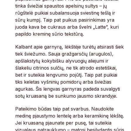
tinka šviežiai spaustos apelsinų sultys – jų
rūgštelė puikiai subalansuoja sviestinę tešlą ir
sūrų kumpį. Taip pat puikus pasirinkimas yra
juoda kava be cukraus arba švelni „Latte”, kuri
papildo kreminę sūrio tekstūrą.
Kalbant apie garnyrą, lėkštėje turėtų atsirasti šiek
tiek šviežumo. Sauja gražgarsčių (arugulos),
apšlakstytų kokybišku alyvuogių aliejumi ir
šlakeliu citrinos sulčių, ne tik atrodo estetiškai,
bet ir suteikia lengvumo pojūtį. Taip pat puikiai
tiks keletas vyšninių pomidorų arba šviežias
agurkas. Šis lengvas garnyras padeda suvalgyti
sotų kruasaną be sunkumo jausmo skrandyje.
Pateikimo būdas taip pat svarbus. Naudokite
medinę pjaustymo lentelę arba keramikinę lėkštę.
Jei kruasaną pjaunate per pusę, tai suteikia
vizualaus patrauklumo – matosi besilydantis sūris