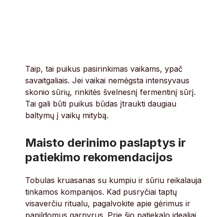
Taip, tai puikus pasirinkimas vaikams, ypač
savaitgaliais. Jei vaikai nemėgsta intensyvaus
skonio sūrių, rinkitės švelnesnį fermentinį sūrį.
Tai gali būti puikus būdas įtraukti daugiau
baltymų į vaikų mitybą.
Maisto derinimo paslaptys ir
patiekimo rekomendacijos
Tobulas kruasanas su kumpiu ir sūriu reikalauja
tinkamos kompanijos. Kad pusryčiai taptų
visaverčiu ritualu, pagalvokite apie gėrimus ir
papildomus garnyrus. Prie šio patiekalo idealiai