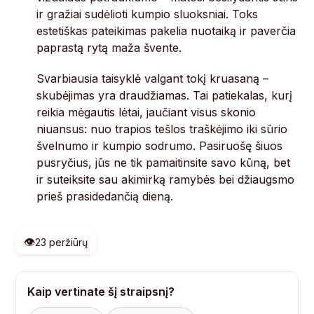
ir gražiai sudėlioti kumpio sluoksniai. Toks
estetiškas pateikimas pakelia nuotaiką ir paverčia
paprastą rytą maža švente.
Svarbiausia taisyklė valgant tokį kruasaną –
skubėjimas yra draudžiamas. Tai patiekalas, kurį
reikia mėgautis lėtai, jaučiant visus skonio
niuansus: nuo trapios tešlos traškėjimo iki sūrio
švelnumo ir kumpio sodrumo. Pasiruošę šiuos
pusryčius, jūs ne tik pamaitinsite savo kūną, bet
ir suteiksite sau akimirką ramybės bei džiaugsmo
prieš prasidedančią dieną.
👁️
23 peržiūrų
Kaip vertinate šį straipsnį?