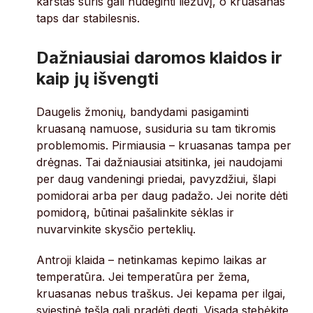
karštas sūris gali nudeginti liežuvį, o kruasanas
taps dar stabilesnis.
Dažniausiai daromos klaidos ir
kaip jų išvengti
Daugelis žmonių, bandydami pasigaminti
kruasaną namuose, susiduria su tam tikromis
problemomis. Pirmiausia – kruasanas tampa per
drėgnas. Tai dažniausiai atsitinka, jei naudojami
per daug vandeningi priedai, pavyzdžiui, šlapi
pomidorai arba per daug padažo. Jei norite dėti
pomidorą, būtinai pašalinkite sėklas ir
nuvarvinkite skysčio perteklių.
Antroji klaida – netinkamas kepimo laikas ar
temperatūra. Jei temperatūra per žema,
kruasanas nebus traškus. Jei kepama per ilgai,
sviestinė tešla gali pradėti degti. Visada stebėkite