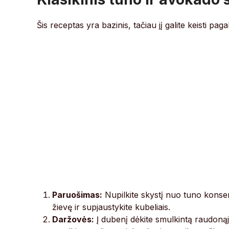
Šis receptas yra bazinis, tačiau jį galite keisti p
Paruošimas:
Nupilkite skystį nuo tuno konser
žievę ir supjaustykite kubeliais.
Daržovės:
Į dubenį dėkite smulkintą raudonąjį 