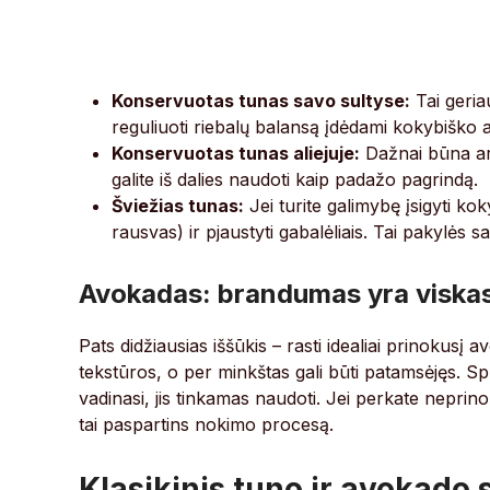
Konservuotas tunas savo sultyse:
Tai geriau
reguliuoti riebalų balansą įdėdami kokybiško a
Konservuotas tunas aliejuje:
Dažnai būna aro
galite iš dalies naudoti kaip padažo pagrindą.
Šviežias tunas:
Jei turite galimybę įsigyti kok
rausvas) ir pjaustyti gabalėliais. Tai pakylės sa
Avokadas: brandumas yra viska
Pats didžiausias iššūkis – rasti idealiai prinokus
tekstūros, o per minkštas gali būti patamsėjęs. Spus
vadinasi, jis tinkamas naudoti. Jei perkate neprino
tai paspartins nokimo procesą.
Klasikinis tuno ir avokado 