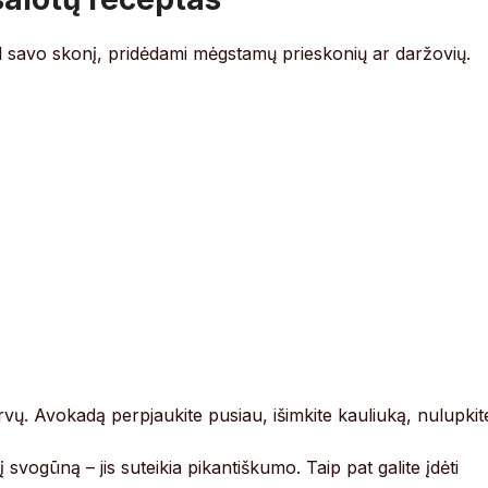
agal savo skonį, pridėdami mėgstamų prieskonių ar daržovių.
vų. Avokadą perpjaukite pusiau, išimkite kauliuką, nulupkit
svogūną – jis suteikia pikantiškumo. Taip pat galite įdėti