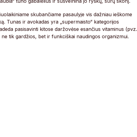
gaubia“ tuno gabalėlius ir sušvelnina jo ryškų, sūrų skonį.
. Šiuolaikiniame skubančiame pasaulyje vis dažniau ieškome
ką. Tunas ir avokadas yra „supermaisto“ kategorijos
adeda pasisavinti kitose daržovėse esančius vitaminus (pvz.
a ne tik gardžios, bet ir funkciškai naudingos organizmui.