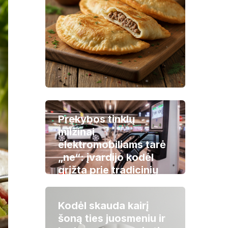
Prekybos tinklų
milžinai
elektromobiliams tarė
„ne“: įvardijo kodėl
grįžta prie tradicinių
automobilių
Kodėl skauda kairį
šoną ties juosmeniu ir