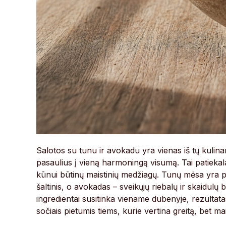
Salotos su tunu ir avokadu yra vienas iš tų kulinar
pasaulius į vieną harmoningą visumą. Tai patiekalas
kūnui būtinų maistinių medžiagų. Tunų mėsa yra 
šaltinis, o avokadas – sveikųjų riebalų ir skaidulų 
ingredientai susitinka viename dubenyje, rezultatas
sočiais pietumis tiems, kurie vertina greitą, bet ma