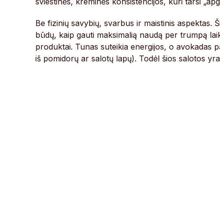
sviestinės, kreminės konsistencijos, kuri tarsi „ap
Be fizinių savybių, svarbus ir maistinis aspektas
būdų, kaip gauti maksimalią naudą per trumpą lai
produktai. Tunas suteikia energijos, o avokadas p
iš pomidorų ar salotų lapų). Todėl šios salotos yr