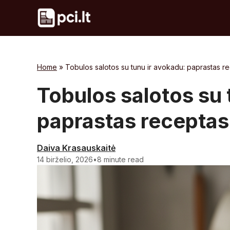
Skip
to
content
Home
»
Tobulos salotos su tunu ir avokadu: paprastas r
Tobulos salotos su 
paprastas receptas
Daiva Krasauskaitė
14 birželio, 2026
•
8 minute read