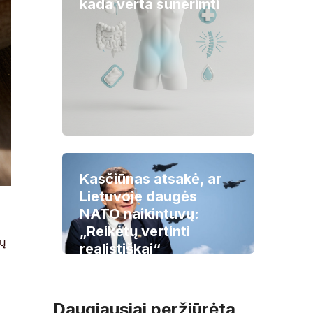
kada verta sunerimti
Kasčiūnas atsakė, ar
Lietuvoje daugės
NATO naikintuvų:
„Reikėtų vertinti
ių
realistiškai“
Daugiausiai peržiūrėta