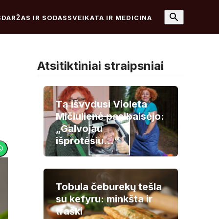
S
DARŽAS IR SODAS
SVEIKATA IR MEDICINA
Atsitiktiniai straipsniai
Tą išvydusi Violeta
Mičiulienė pasibaisėjo:
„Galvojau
išprotėsiu…“
Tobula čeburekų tešla
su kefyru: minkšta ir
traški