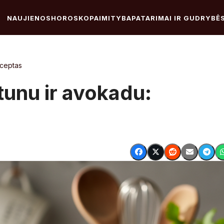
NAUJIENOS
HOROSKOPAI
MITYBA
PATARIMAI IR GUDRYBĖ
eceptas
tunu ir avokadu: