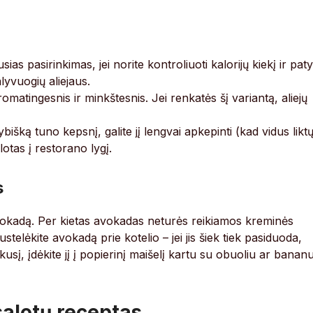
sias pasirinkimas, jei norite kontroliuoti kalorijų kiekį ir pat
lyvuogių aliejaus.
matingesnis ir minkštesnis. Jei renkatės šį variantą, aliejų
ybišką tuno kepsnį, galite jį lengvai apkepinti (kad vidus likt
lotas į restorano lygį.
s
į avokadą. Per kietas avokadas neturės reikiamos kreminės
telėkite avokadą prie kotelio – jei jis šiek tiek pasiduoda,
kusį, įdėkite jį į popierinį maišelį kartu su obuoliu ar banan
salotų receptas