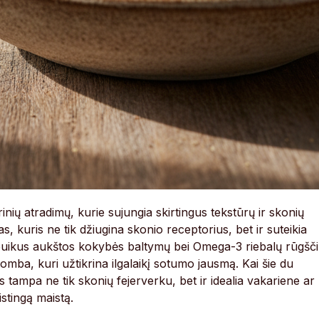
inių atradimų, kurie sujungia skirtingus tekstūrų ir skonių
, kuris ne tik džiugina skonio receptorius, bet ir suteikia
puikus aukštos kokybės baltymų bei Omega-3 riebalų rūgšč
bomba, kuri užtikrina ilgalaikį sotumo jausmą. Kai šie du
 tampa ne tik skonių fejerverku, bet ir idealia vakariene ar
istingą maistą.