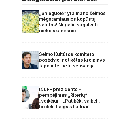
„Snieguolė” yra mano šeimos
mėgstamiausios kopūstų
salotos! Negaliu sugalvoti
nieko skanesnio
Seimo Kultūros komiteto
posėdyje: netikėtas kreipinys
tapo interneto sensacija
Iš LFF prezidento –
perspėjimas „Riterių“
„veikėjui“: „Patikėk, vaikeli,
broleli, baigsis liūdnai“