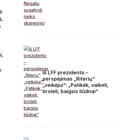
ą.
ą,
s
a,
s
Iš LFF prezidento –
perspėjimas „Riterių“
„veikėjui“: „Patikėk, vaikeli,
broleli, baigsis liūdnai“