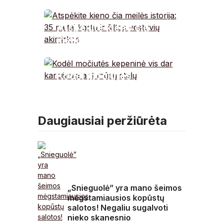
veidas išdavė visą
tiesą: štai ko jis
Atspėkite kieno čia
nepasakė žodžiais
meilės istorija: 35
metai kartu ir šiltos
vestuvių akimirkos
Kodėl močiutės
kepeninė vis dar
karaliauja ant mūsų
stalų
Daugiausiai peržiūrėta
„Snieguolė” yra mano šeimos
mėgstamiausios kopūstų
salotos! Negaliu sugalvoti
nieko skanesnio