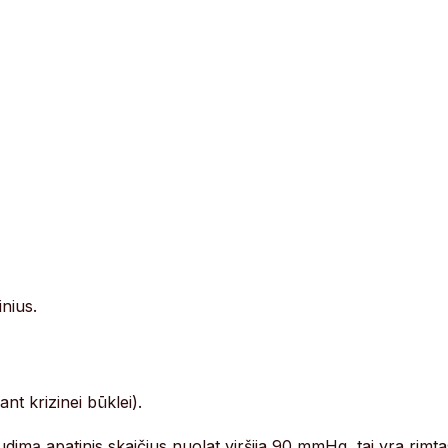
nius.
nt krizinei būklei).
dimą apatinis skaičius nuolat viršija 90 mmHg, tai yra rimta