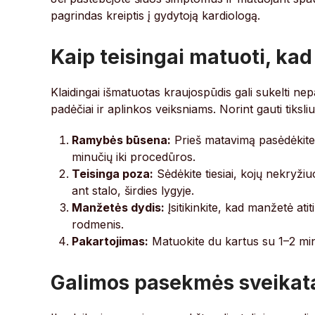
pagrindas kreiptis į gydytoją kardiologą.
Kaip teisingai matuoti, kad 
Klaidingai išmatuotas kraujospūdis gali sukelti ne
padėčiai ir aplinkos veiksniams. Norint gauti tiksl
Ramybės būsena:
Prieš matavimą pasėdėkite 
minučių iki procedūros.
Teisinga poza:
Sėdėkite tiesiai, kojų nekryžiuo
ant stalo, širdies lygyje.
Manžetės dydis:
Įsitikinkite, kad manžetė at
rodmenis.
Pakartojimas:
Matuokite du kartus su 1–2 minu
Galimos pasekmės sveikata