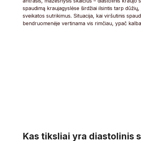
antrasis, mažesnysis skaičius – diastolinis kraujo
spaudimą kraujagyslėse širdžiai ilsintis tarp dūžių,
sveikatos sutrikimus. Situacija, kai viršutinis spa
bendruomenėje vertinama vis rimčiau, ypač kalbant
Kas tiksliai yra diastolini