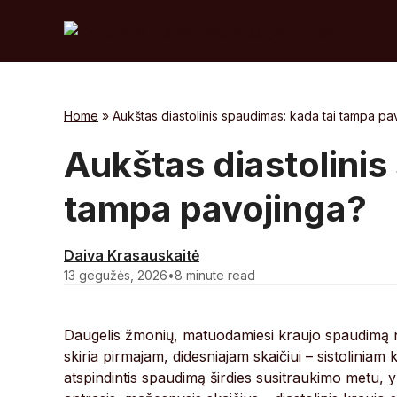
Skip
to
content
Home
»
Aukštas diastolinis spaudimas: kada tai tampa pa
Aukštas diastolinis
tampa pavojinga?
Daiva Krasauskaitė
13 gegužės, 2026
•
8 minute read
Daugelis žmonių, matuodamiesi kraujo spaudimą n
skiria pirmajam, didesniajam skaičiui – sistoliniam 
atspindintis spaudimą širdies susitraukimo metu, yr