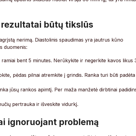
rezultatai būtų tikslūs
pagrįstą nerimą. Diastolinis spaudimas yra jautrus kūno
ius duomenis:
ramiai bent 5 minutes. Nerūkykite ir negerkite kavos likus 
kite, pėdas pilnai atremkite į grindis. Ranka turi būti padėta
itinka jūsų rankos apimtį. Per maža manžetė dirbtinai padidin
čių pertrauka ir išveskite vidurkį.
i ignoruojant problemą