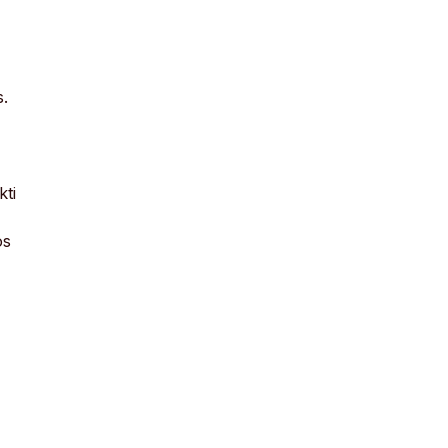
s.
kti
os