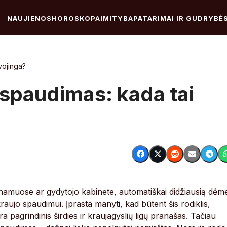
NAUJIENOS
HOROSKOPAI
MITYBA
PATARIMAI IR GUDRYBĖ
vojinga?
 spaudimas: kada tai
amuose ar gydytojo kabinete, automatiškai didžiausią dėm
kraujo spaudimui. Įprasta manyti, kad būtent šis rodiklis,
a pagrindinis širdies ir kraujagyslių ligų pranašas. Tačiau