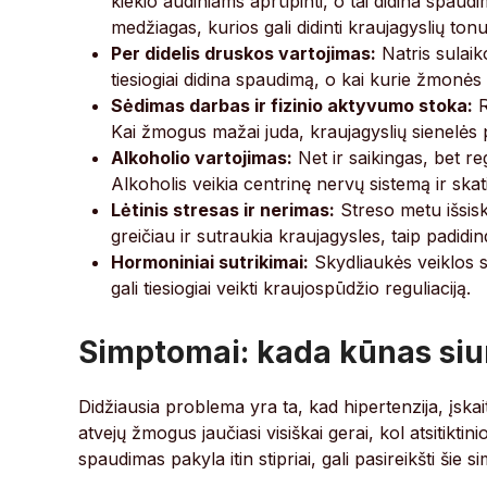
kiekio audiniams aprūpinti, o tai didina spaudim
medžiagas, kurios gali didinti kraujagyslių ton
Per didelis druskos vartojimas:
Natris sulaik
tiesiogiai didina spaudimą, o kai kurie žmonės 
Sėdimas darbas ir fizinio aktyvumo stoka:
R
Kai žmogus mažai juda, kraujagyslių sienelės p
Alkoholio vartojimas:
Net ir saikingas, bet reg
Alkoholis veikia centrinę nervų sistemą ir skat
Lėtinis stresas ir nerimas:
Streso metu išsiski
greičiau ir sutraukia kraujagysles, taip padidin
Hormoniniai sutrikimai:
Skydliaukės veiklos s
gali tiesiogiai veikti kraujospūdžio reguliaciją.
Simptomai: kada kūnas siu
Didžiausia problema yra ta, kad hipertenzija, įskai
atvejų žmogus jaučiasi visiškai gerai, kol atsitikti
spaudimas pakyla itin stipriai, gali pasireikšti šie s