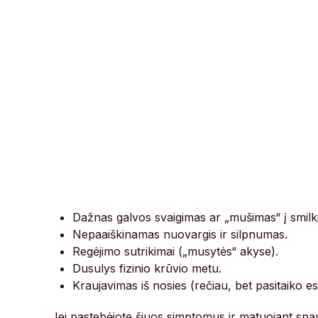
Dažnas galvos svaigimas ar „mušimas“ į smilki
Nepaaiškinamas nuovargis ir silpnumas.
Regėjimo sutrikimai („musytės“ akyse).
Dusulys fizinio krūvio metu.
Kraujavimas iš nosies (rečiau, bet pasitaiko esa
Jei pastebėjote šiuos simptomus ir matuojant spau