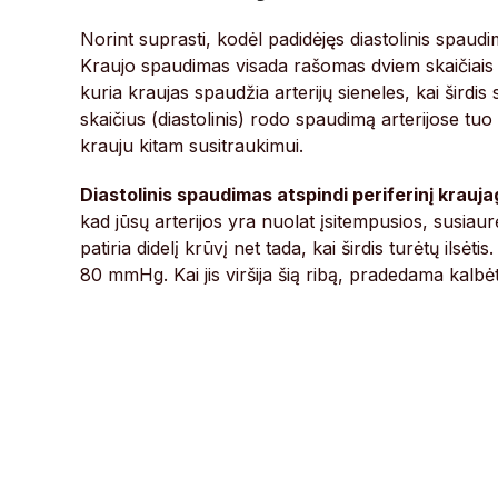
Norint suprasti, kodėl padidėjęs diastolinis spaud
Kraujo spaudimas visada rašomas dviem skaičiais (
kuria kraujas spaudžia arterijų sieneles, kai širdis
skaičius (diastolinis) rodo spaudimą arterijose tuo
krauju kitam susitraukimui.
Diastolinis spaudimas atspindi periferinį krauja
kad jūsų arterijos yra nuolat įsitempusios, susiau
patiria didelį krūvį net tada, kai širdis turėtų ilsė
80 mmHg. Kai jis viršija šią ribą, pradedama kalbėt