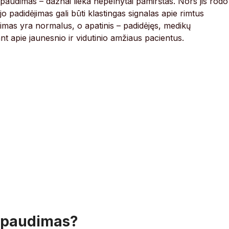
 spaudimas – dažnai lieka nepelnytai pamirštas. Nors jis rodo
 jo padidėjimas gali būti klastingas signalas apie rimtus
udimas yra normalus, o apatinis – padidėjęs, medikų
 apie jaunesnio ir vidutinio amžiaus pacientus.
s spaudimas?