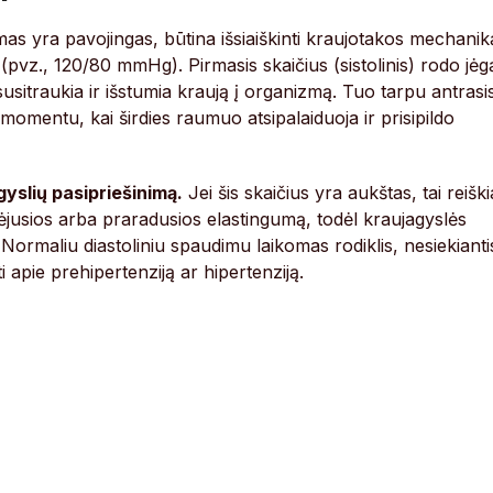
imas yra pavojingas, būtina išsiaiškinti kraujotakos mechanik
pvz., 120/80 mmHg). Pirmasis skaičius (sistolinis) rodo jėg
 susitraukia ir išstumia kraują į organizmą. Tuo tarpu antrasi
 momentu, kai širdies raumuo atsipalaiduoja ir prisipildo
gyslių pasipriešinimą.
Jei šis skaičius yra aukštas, tai reiški
rėjusios arba praradusios elastingumą, todėl kraujagyslės
tis. Normaliu diastoliniu spaudimu laikomas rodiklis, nesiekianti
i apie prehipertenziją ar hipertenziją.