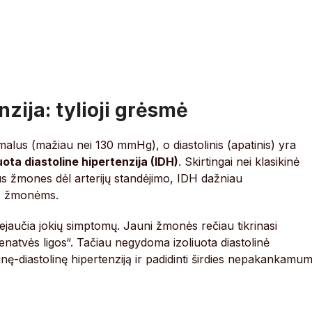
nzija: tylioji grėsmė
rmalus (mažiau nei 130 mmHg), o diastolinis (apatinis) yra
iuota diastoline hipertenzija (IDH)
. Skirtingai nei klasikinė
us žmones dėl arterijų standėjimo, IDH dažniau
s žmonėms.
ejaučia jokių simptomų. Jauni žmonės rečiau tikrinasi
natvės ligos“. Tačiau negydoma izoliuota diastolinė
tolinę-diastolinę hipertenziją ir padidinti širdies nepakankamu