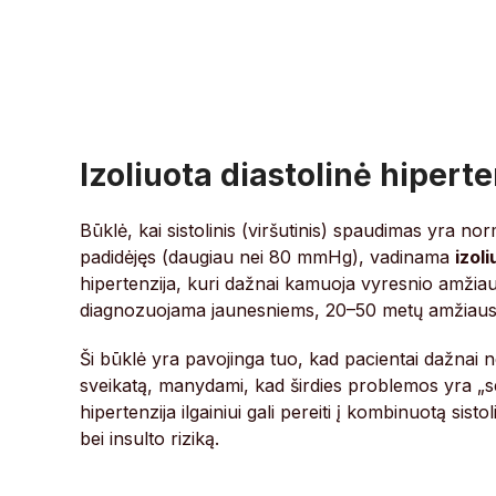
Izoliuota diastolinė hiperte
Būklė, kai sistolinis (viršutinis) spaudimas yra no
padidėjęs (daugiau nei 80 mmHg), vadinama
izol
hipertenzija, kuri dažnai kamuoja vyresnio amžia
diagnozuojama jaunesniems, 20–50 metų amžiau
Ši būklė yra pavojinga tuo, kad pacientai dažnai n
sveikatą, manydami, kad širdies problemos yra „se
hipertenzija ilgainiui gali pereiti į kombinuotą sis
bei insulto riziką.