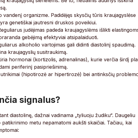
ą kraujagyslių sienelėms. Be to, riebalinis audinys išskiria
usą.
o vandenį organizme. Padidėjęs skysčių tūris kraujagyslėse
yra genetiškai jautresni druskos poveikiui.
eguliarus judėjimas padeda kraujagyslėms išlikti elastingom
raranda gebėjimą efektyviai atsipalaiduoti.
uliarus alkoholio vartojimas gali didinti diastolinį spaudimą.
ina kraujagyslių susitraukimą.
ria hormonai (kortizolis, adrenalinas), kurie verčia širdį pla
dami periferinį pasipriešinimą.
utrikimai (hipotirozė ar hipertirozė) bei antinksčių problem
nčia signalus?
tant diastolinę, dažnai vadinama „tyliuoju žudiku“. Daugeliu
nio patikrinimo metu nepamatomi aukšti skaičiai. Tačiau, kai
imptomai: