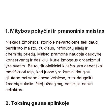
1. Mitybos pokyčiai ir pramoninis maistas
Niekada žmonijos istorijoje nevartojome tiek daug
perdirbto maisto, cukraus, rafinuotų aliejų ir
cheminių priedų. Maisto pramonė naudoja daugybę
konservantų ir dažiklių, kurie žmogaus organizmui
yra svetimi. Be to, šiuolaikiniai kviečiai yra genetiškai
modifikuoti taip, kad juose yra žymiai daugiau
gliuteno nei senovinėse veislėse, o tai daugeliui
žmonių sukelia lėtinį uždegimą, net jei jie neturi
celiakijos.
2. Toksinų gausa aplinkoje