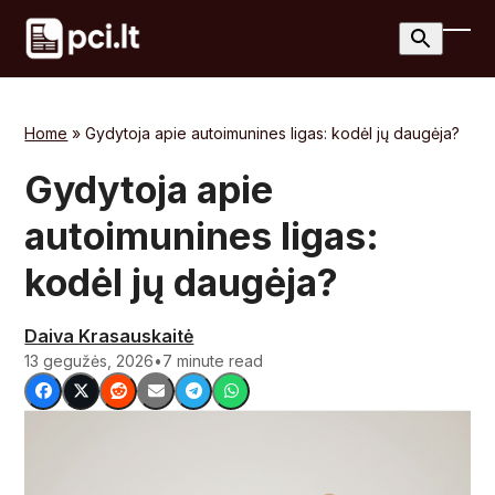
Skip
to
Ope
Clos
content
mobi
mobi
men
men
Home
»
Gydytoja apie autoimunines ligas: kodėl jų daugėja?
Gydytoja apie
autoimunines ligas:
kodėl jų daugėja?
Daiva Krasauskaitė
13 gegužės, 2026
•
7 minute read