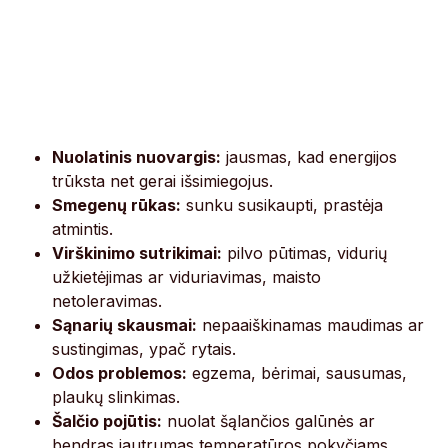
Nuolatinis nuovargis:
jausmas, kad energijos
trūksta net gerai išsimiegojus.
Smegenų rūkas:
sunku susikaupti, prastėja
atmintis.
Virškinimo sutrikimai:
pilvo pūtimas, vidurių
užkietėjimas ar viduriavimas, maisto
netoleravimas.
Sąnarių skausmai:
nepaaiškinamas maudimas ar
sustingimas, ypač rytais.
Odos problemos:
egzema, bėrimai, sausumas,
plaukų slinkimas.
Šalčio pojūtis:
nuolat šąlančios galūnės ar
bendras jautrumas temperatūros pokyčiams.