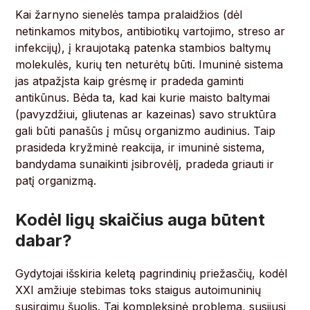
Kai žarnyno sienelės tampa pralaidžios (dėl
netinkamos mitybos, antibiotikų vartojimo, streso ar
infekcijų), į kraujotaką patenka stambios baltymų
molekulės, kurių ten neturėtų būti. Imuninė sistema
jas atpažįsta kaip grėsmę ir pradeda gaminti
antikūnus. Bėda ta, kad kai kurie maisto baltymai
(pavyzdžiui, gliutenas ar kazeinas) savo struktūra
gali būti panašūs į mūsų organizmo audinius. Taip
prasideda kryžminė reakcija, ir imuninė sistema,
bandydama sunaikinti įsibrovėlį, pradeda griauti ir
patį organizmą.
Kodėl ligų skaičius auga būtent
dabar?
Gydytojai išskiria keletą pagrindinių priežasčių, kodėl
XXI amžiuje stebimas toks staigus autoimuninių
susirgimų šuolis. Tai kompleksinė problema, susijusi