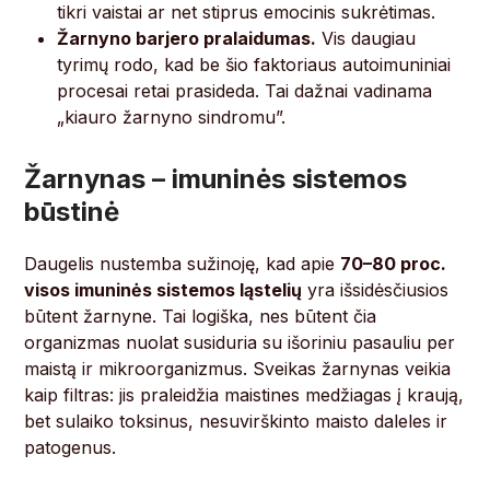
tikri vaistai ar net stiprus emocinis sukrėtimas.
Žarnyno barjero pralaidumas.
Vis daugiau
tyrimų rodo, kad be šio faktoriaus autoimuniniai
procesai retai prasideda. Tai dažnai vadinama
„kiauro žarnyno sindromu”.
Žarnynas – imuninės sistemos
būstinė
Daugelis nustemba sužinoję, kad apie
70–80 proc.
visos imuninės sistemos ląstelių
yra išsidėsčiusios
būtent žarnyne. Tai logiška, nes būtent čia
organizmas nuolat susiduria su išoriniu pasauliu per
maistą ir mikroorganizmus. Sveikas žarnynas veikia
kaip filtras: jis praleidžia maistines medžiagas į kraują,
bet sulaiko toksinus, nesuvirškinto maisto daleles ir
patogenus.