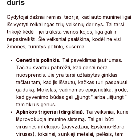
duris
Gydytojai dažnai remiasi teorija, kad autoimuninei ligai
išsivystyti reikalingas trijų veiksnių derinys. Tai tarsi
trikojė kėdė – jei trūksta vienos kojos, liga gali ir
nepasireikšti. Šie veiksniai paaiškina, kodėl ne visi
žmonės, turintys polinkį, suserga.
Genetinis polinkis.
Tai paveldimas jautrumas.
Tačiau svarbu pabrėžti, kad genai nėra
nuosprendis. Jie yra tarsi užtaisytas ginklas,
tačiau tam, kad jis iššautų, kažkas turi paspausti
gaiduką. Mokslas, vadinamas epigenetika, įrodė,
kad gyvenimo būdas gali „įjungti” arba „išjungti”
tam tikrus genus.
Aplinkos trigeriai (dirgikliai).
Tai veiksniai, kurie
išprovokuoja imuninę sistemą. Tai gali būti
virusinės infekcijos (pavyzdžiui, Epšteino-Baro
virusas), toksinai, sunkieji metalai, pelėsis, tam