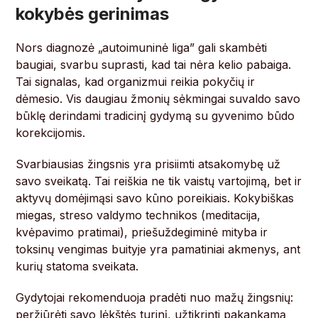
kokybės gerinimas
Nors diagnozė „autoimuninė liga” gali skambėti
baugiai, svarbu suprasti, kad tai nėra kelio pabaiga.
Tai signalas, kad organizmui reikia pokyčių ir
dėmesio. Vis daugiau žmonių sėkmingai suvaldo savo
būklę derindami tradicinį gydymą su gyvenimo būdo
korekcijomis.
Svarbiausias žingsnis yra prisiimti atsakomybę už
savo sveikatą. Tai reiškia ne tik vaistų vartojimą, bet ir
aktyvų domėjimąsi savo kūno poreikiais. Kokybiškas
miegas, streso valdymo technikos (meditacija,
kvėpavimo pratimai), priešuždegiminė mityba ir
toksinų vengimas buityje yra pamatiniai akmenys, ant
kurių statoma sveikata.
Gydytojai rekomenduoja pradėti nuo mažų žingsnių:
peržiūrėti savo lėkštės turinį, užtikrinti pakankamą