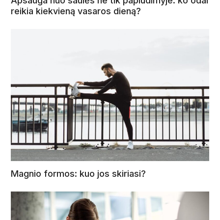
Apsauga nuo saulės ne tik paplūdimyje: ko odai
reikia kiekvieną vasaros dieną?
Magnio formos: kuo jos skiriasi?