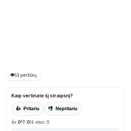
👁️
53 peržiūrų
Kaip vertinate šį straipsnį?
👍
Pritariu
👎
Nepritariu
👍
0
👎
0
Iš viso: 0