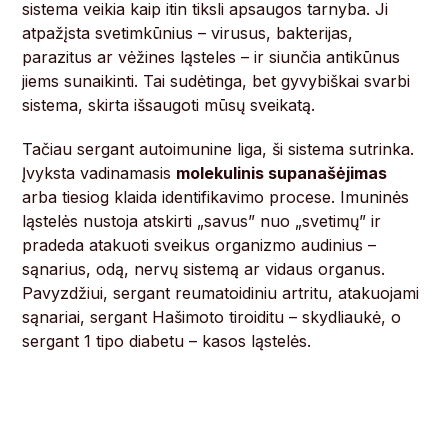
sistema veikia kaip itin tiksli apsaugos tarnyba. Ji
atpažįsta svetimkūnius – virusus, bakterijas,
parazitus ar vėžines ląsteles – ir siunčia antikūnus
jiems sunaikinti. Tai sudėtinga, bet gyvybiškai svarbi
sistema, skirta išsaugoti mūsų sveikatą.
Tačiau sergant autoimunine liga, ši sistema sutrinka.
Įvyksta vadinamasis
molekulinis supanašėjimas
arba tiesiog klaida identifikavimo procese. Imuninės
ląstelės nustoja atskirti „savus” nuo „svetimų” ir
pradeda atakuoti sveikus organizmo audinius –
sąnarius, odą, nervų sistemą ar vidaus organus.
Pavyzdžiui, sergant reumatoidiniu artritu, atakuojami
sąnariai, sergant Hašimoto tiroiditu – skydliaukė, o
sergant 1 tipo diabetu – kasos ląstelės.