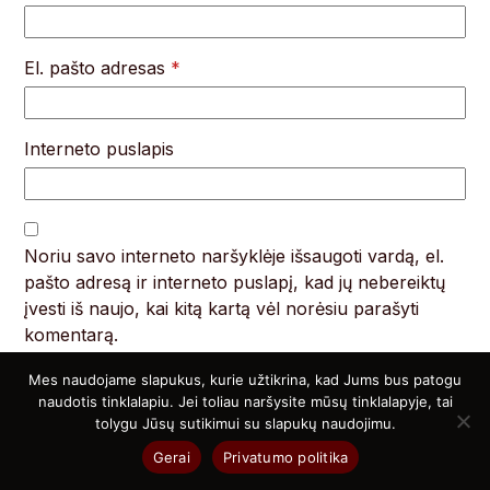
El. pašto adresas
*
Interneto puslapis
Noriu savo interneto naršyklėje išsaugoti vardą, el.
pašto adresą ir interneto puslapį, kad jų nebereiktų
įvesti iš naujo, kai kitą kartą vėl norėsiu parašyti
komentarą.
Mes naudojame slapukus, kurie užtikrina, kad Jums bus patogu
Komentaras
*
naudotis tinklalapiu. Jei toliau naršysite mūsų tinklalapyje, tai
tolygu Jūsų sutikimui su slapukų naudojimu.
Gerai
Privatumo politika