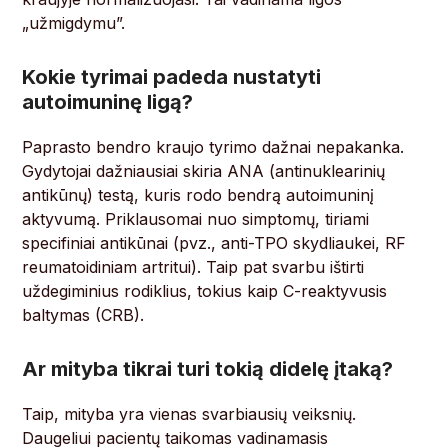
„užmigdymu”.
Kokie tyrimai padeda nustatyti
autoimuninę ligą?
Paprasto bendro kraujo tyrimo dažnai nepakanka.
Gydytojai dažniausiai skiria ANA (antinuklearinių
antikūnų) testą, kuris rodo bendrą autoimuninį
aktyvumą. Priklausomai nuo simptomų, tiriami
specifiniai antikūnai (pvz., anti-TPO skydliaukei, RF
reumatoidiniam artritui). Taip pat svarbu ištirti
uždegiminius rodiklius, tokius kaip C-reaktyvusis
baltymas (CRB).
Ar mityba tikrai turi tokią didelę įtaką?
Taip, mityba yra vienas svarbiausių veiksnių.
Daugeliui pacientų taikomas vadinamasis