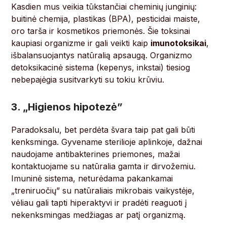
Kasdien mus veikia tūkstančiai cheminių junginių:
buitinė chemija, plastikas (BPA), pesticidai maiste,
oro tarša ir kosmetikos priemonės. Šie toksinai
kaupiasi organizme ir gali veikti kaip
imunotoksikai
,
išbalansuojantys natūralią apsaugą. Organizmo
detoksikacinė sistema (kepenys, inkstai) tiesiog
nebepajėgia susitvarkyti su tokiu krūviu.
3. „Higienos hipotezė”
Paradoksalu, bet perdėta švara taip pat gali būti
kenksminga. Gyvename sterilioje aplinkoje, dažnai
naudojame antibakterines priemones, mažai
kontaktuojame su natūralia gamta ir dirvožemiu.
Imuninė sistema, neturėdama pakankamai
„treniruočių” su natūraliais mikrobais vaikystėje,
vėliau gali tapti hiperaktyvi ir pradėti reaguoti į
nekenksmingas medžiagas ar patį organizmą.