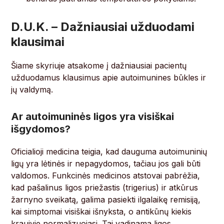
D.U.K. – Dažniausiai užduodami
klausimai
Šiame skyriuje atsakome į dažniausiai pacientų
užduodamus klausimus apie autoimunines būkles ir
jų valdymą.
Ar autoimuninės ligos yra visiškai
išgydomos?
Oficialioji medicina teigia, kad dauguma autoimuninių
ligų yra lėtinės ir nepagydomos, tačiau jos gali būti
valdomos. Funkcinės medicinos atstovai pabrėžia,
kad pašalinus ligos priežastis (trigerius) ir atkūrus
žarnyno sveikatą, galima pasiekti ilgalaikę remisiją,
kai simptomai visiškai išnyksta, o antikūnų kiekis
kraujyje normalizuojasi. Tai vadinama ligos