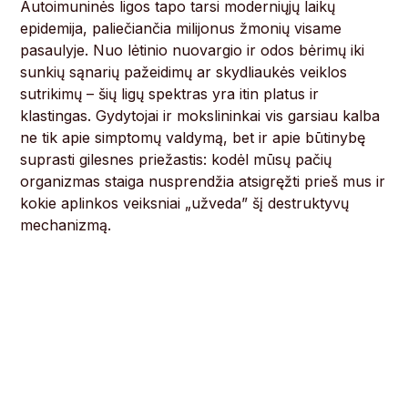
Autoimuninės ligos tapo tarsi moderniųjų laikų
epidemija, paliečiančia milijonus žmonių visame
pasaulyje. Nuo lėtinio nuovargio ir odos bėrimų iki
sunkių sąnarių pažeidimų ar skydliaukės veiklos
sutrikimų – šių ligų spektras yra itin platus ir
klastingas. Gydytojai ir mokslininkai vis garsiau kalba
ne tik apie simptomų valdymą, bet ir apie būtinybę
suprasti gilesnes priežastis: kodėl mūsų pačių
organizmas staiga nusprendžia atsigręžti prieš mus ir
kokie aplinkos veiksniai „užveda” šį destruktyvų
mechanizmą.