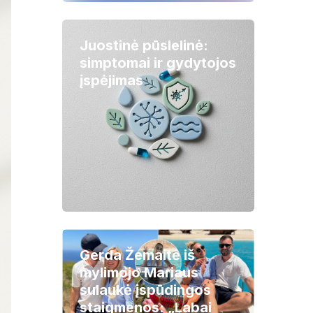
Juostinė pūslelinė:
simptomai ir gydytojos
įspėjimas
Gerda Žemaitė iš
mylimojo Mariaus
sulaukė įspūdingos
staigmenos: „Labai