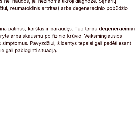
 nei naudos, jei nežinoma tikroji diagnozė. Sąnarių
iui, reumatoidinis artritas) arba degeneracinio pobūdžio
ūna patinus, karštas ir paraudęs. Tuo tarpu
degeneraciniai
 ryte arba skausmu po fizinio krūvio. Veiksmingiausios
s simptomus. Pavyzdžiui, šildantys tepalai gali padėti esant
 gali pabloginti situaciją.