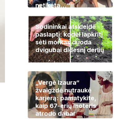
netikėta…“
Sodininkai atskleidė
paslaptį: kodėl lapkritį
sėti morkas duoda
dvigubai didesnį derlių
„Vergė Izaura“
žvaigždė nutraukė
karjerą: pamatykite,
kaip 67-erių moteris
atrodo dabar