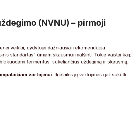
 uždegimo (NVNU) – pirmoji
nei veiklai, gydytojai dažniausiai rekomenduoja
inis standartas” ūmiam skausmui malšinti. Tokie vaistai kai
 blokuodami fermentus, sukeliančius uždegimą ir skausmą.
trumpalaikiam vartojimui
. Ilgalaikis jų vartojimas gali sukelti