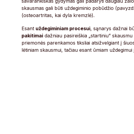
savarankiškas gydymas gali padaryti daugiau žalos
skausmas gali būti uždegiminio pobūdžio (pavyzdž
(osteoartritas, kai dyla kremzlė).
Esant
uždegiminiam procesui
, sąnarys dažnai b
pakitimai
dažniau pasireiškia „startiniu” skausmu
priemonės parenkamos tiksliai atsižvelgiant į šiuo
lėtiniam skausmui, tačiau esant ūmiam uždegimui jie