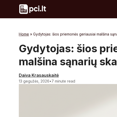
Skip
to
content
Home
»
Gydytojas: šios priemonės geriausiai malšina są
Gydytojas: šios pri
malšina sąnarių s
Daiva Krasauskaitė
13 gegužės, 2026
•
7 minute read