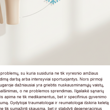
problemų, su kuria susiduria ne tik vyresnio amžiaus
ėdimą darbą arba intensyviai sportuojantys. Nors pirmoji
ugaroje dažniausiai yra griebtis nuskausminamųjų vaistų,
malšinimas, o ne problemos sprendimas. Ilgalaikė sąnarių
is apima ne tik medikamentus, bet ir specifinius gyvenimo
umą. Gydytojai traumatologai ir reumatologai išskiria keletą
e tik sumažinti skausmą, bet ir stabdyti degeneracinius