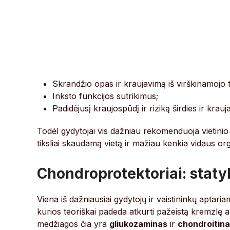
Skrandžio opas ir kraujavimą iš virškinamojo t
Inksto funkcijos sutrikimus;
Padidėjusį kraujospūdį ir riziką širdies ir krauj
Todėl gydytojai vis dažniau rekomenduoja vietinio
tiksliai skaudamą vietą ir mažiau kenkia vidaus o
Chondroprotektoriai: stat
Viena iš dažniausiai gydytojų ir vaistininkų aptar
kurios teoriškai padeda atkurti pažeistą kremzlę ar
medžiagos čia yra
gliukozaminas
ir
chondroitin