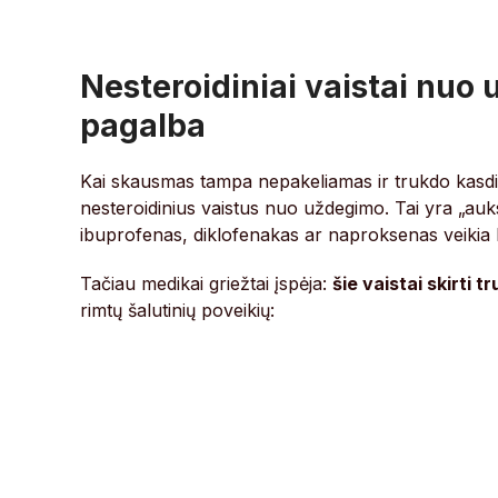
Nesteroidiniai vaistai nuo
pagalba
Kai skausmas tampa nepakeliamas ir trukdo kasdie
nesteroidinius vaistus nuo uždegimo. Tai yra „auks
ibuprofenas, diklofenakas ar naproksenas veikia
Tačiau medikai griežtai įspėja:
šie vaistai skirti 
rimtų šalutinių poveikių: