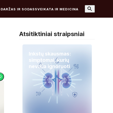
S
DARŽAS IR SODAS
SVEIKATA IR MEDICINA
Atsitiktiniai straipsniai
Inkstų skausmas:
simptomai, kurių
nevalia ignoruoti