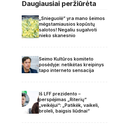
Daugiausiai peržiūrėta
„Snieguolė” yra mano šeimos
mėgstamiausios kopūstų
salotos! Negaliu sugalvoti
nieko skanesnio
Seimo Kultūros komiteto
posėdyje: netikėtas kreipinys
tapo interneto sensacija
Iš LFF prezidento –
perspėjimas „Riterių“
„veikėjui“: „Patikėk, vaikeli,
broleli, baigsis liūdnai“