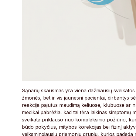
Sąnarių skausmas yra viena dažniausių sveikatos 
žmonės, bet ir vis jaunesni pacientai, dirbantys s
reakcija pajutus maudimą keliuose, klubuose ar n
medikai pabrėžia, kad tai tėra laikinas simptomų 
sveikata priklauso nuo kompleksinio požiūrio, kur
būdo pokyčius, mitybos korekcijas bei fizinį aktyv
veiksmingiausių priemonių grupių, kurios padeda n