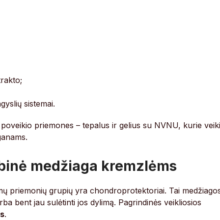
rakto;
agyslių sistemai.
 poveikio priemones – tepalus ir gelius su NVNU, kurie veik
rganams.
ybinė medžiaga kremzlėms
iamų priemonių grupių yra chondroprotektoriai. Tai medžiago
ba bent jau sulėtinti jos dylimą. Pagrindinės veikliosios
as
.