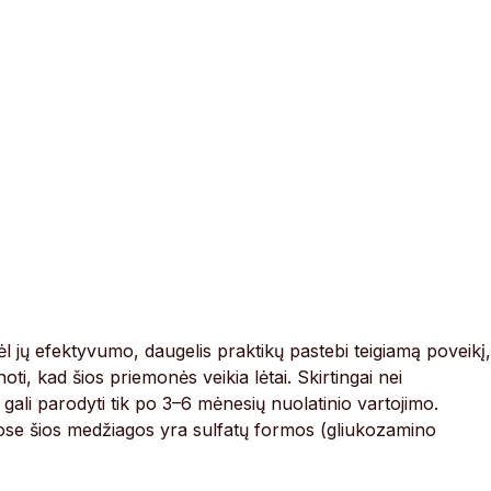
l jų efektyvumo, daugelis praktikų pastebi teigiamą poveikį,
ti, kad šios priemonės veikia lėtai. Skirtingai nei
gali parodyti tik po 3–6 mėnesių nuolatinio vartojimo.
ose šios medžiagos yra sulfatų formos (gliukozamino