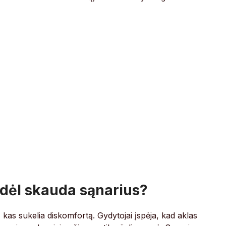
odėl skauda sąnarius?
kas sukelia diskomfortą. Gydytojai įspėja, kad aklas