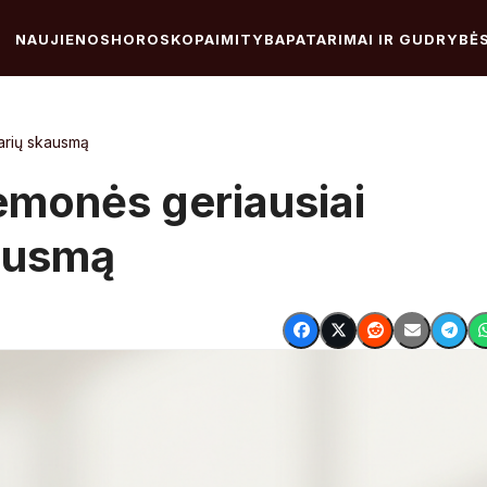
NAUJIENOS
HOROSKOPAI
MITYBA
PATARIMAI IR GUDRYBĖ
narių skausmą
emonės geriausiai
kausmą