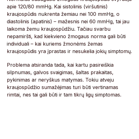
apie 120/80 mmHg. Kai sistolinis (viršutinis)
kraujospūdis nukrenta žemiau nei 100 mmHg, o
diastolinis (apatinis) – mažesnis nei 60 mmHg, tai jau
laikoma žemu kraujospūdžiu. Tačiau svarbu
nepamiršti, kad kiekvieno žmogaus norma gali būti
individuali – kai kuriems žmonėms žemas
kraujospūdis yra įprastas ir nesukelia jokių simptomų.
Problema atsiranda tada, kai kartu pasireiškia
silpnumas, galvos svaigimas, šaltas prakaitas,
pykinimas ar neryškus matymas. Tokiu atveju
kraujospūdžio sumažėjimas turi būti vertinamas
rimtai, nes tai gali būti ir tam tikrų ligų simptomas.