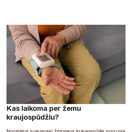
Kas laikoma per žemu
kraujospūdžiu?
Normalus suaugusio žmogaus kraujospūdis svyruoja