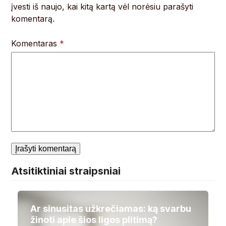
įvesti iš naujo, kai kitą kartą vėl norėsiu parašyti
komentarą.
Komentaras
*
Atsitiktiniai straipsniai
Ar sinusitas užkrečiamas: ką svarbu
žinoti apie šios ligos plitimą?