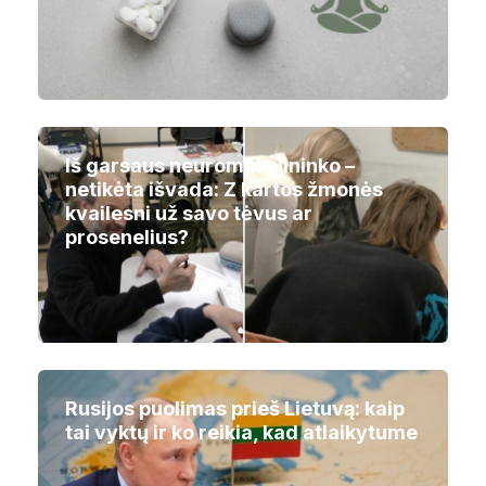
Iš garsaus neuromokslininko –
netikėta išvada: Z kartos žmonės
kvailesni už savo tėvus ar
prosenelius?
Rusijos puolimas prieš Lietuvą: kaip
tai vyktų ir ko reikia, kad atlaikytume