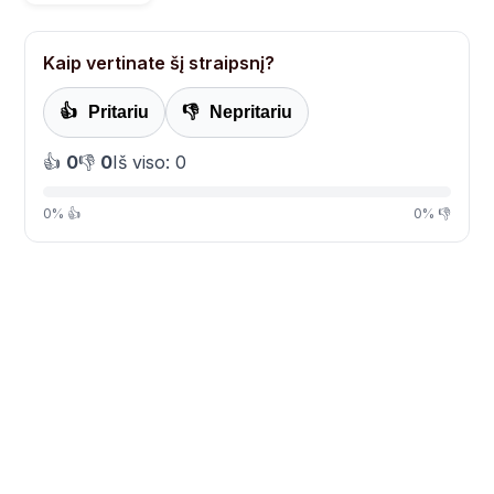
Kaip vertinate šį straipsnį?
👍
Pritariu
👎
Nepritariu
👍
0
👎
0
Iš viso: 0
0% 👍
0% 👎