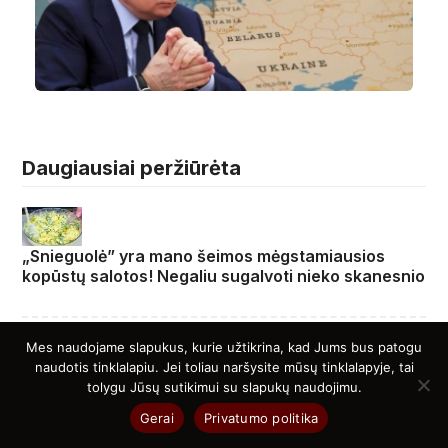
Daugiausiai peržiūrėta
„Snieguolė” yra mano šeimos mėgstamiausios
kopūstų salotos! Negaliu sugalvoti nieko skanesnio
Mes naudojame slapukus, kurie užtikrina, kad Jums bus patogu
naudotis tinklalapiu. Jei toliau naršysite mūsų tinklalapyje, tai
tolygu Jūsų sutikimui su slapukų naudojimu.
Iš LFF prezidento – perspėjimas „Riterių“ „veikėjui“:
„Patikėk, vaikeli, broleli, baigsis liūdnai“
Gerai
Privatumo politika