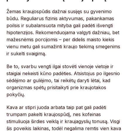
Žemas kraujospūdis dažnai susijęs su gyvenimo
būdu. Reguliarus fizinis aktyvumas, pakankamas
poilsis ir subalansuota mityba gali padėti išvengti
hipotenzijos. Rekomenduojama valgyti dažniau, bet
mažesnėmis porcijomis – per didelis maisto kiekis
vienu metu gali sumažinti kraujo tiekimą smegenims
ir sukelti svaigimą.
Be to, svarbu vengti ilgai stovėti vienoje vietoje ir
staigiai nekeisti kūno padėties. Atsistojus po ilgesnio
sėdėjimo ar gulėjimo, tai reikėtų daryti lėtai, kad
organizmas spėtų prisitaikyti prie kraujotakos
pokyčių.
Kava ar stipri juoda arbata taip pat gali padėti
trumpam pakelti kraujospūdį, nes kofeinas
stimuliuoja širdies veiklą ir kraujagyslių tonusą. Visgi
šis poveikis laikinas, todėl negalima remtis vien kava