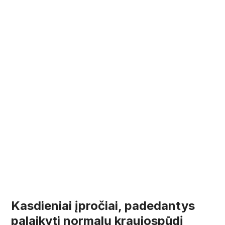
Kasdieniai įpročiai, padedantys
palaikyti normalų kraujospūdį