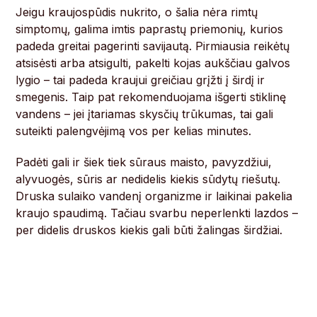
Jeigu kraujospūdis nukrito, o šalia nėra rimtų
simptomų, galima imtis paprastų priemonių, kurios
padeda greitai pagerinti savijautą. Pirmiausia reikėtų
atsisėsti arba atsigulti, pakelti kojas aukščiau galvos
lygio – tai padeda kraujui greičiau grįžti į širdį ir
smegenis. Taip pat rekomenduojama išgerti stiklinę
vandens – jei įtariamas skysčių trūkumas, tai gali
suteikti palengvėjimą vos per kelias minutes.
Padėti gali ir šiek tiek sūraus maisto, pavyzdžiui,
alyvuogės, sūris ar nedidelis kiekis sūdytų riešutų.
Druska sulaiko vandenį organizme ir laikinai pakelia
kraujo spaudimą. Tačiau svarbu neperlenkti lazdos –
per didelis druskos kiekis gali būti žalingas širdžiai.