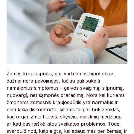
Žemas kraujospūdis, dar vadinamas hipotenzija,
dažnai nėra pavojingas, tačiau gali sukelti
nemalonius simptomus – galvos svaigimą, silpnumą,
nuovargį, net sąmonės praradimą. Nors kai kuriems
žmonėms žemesnis kraujospūdis yra normalus ir
nesukelia diskomforto, kitiems tai gali būti ženklas,
kad organizmui trūksta skysčių, maistinių medžiagų
ar kad pasireiškė kitos sveikatos problemos. Todėl
svarbu žinoti, kaip elgtis, kai spaudimas per žemas, ir