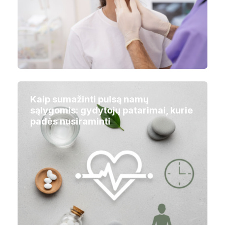
Kaip sumažinti pulsą namų
sąlygomis: gydytojų patarimai, kurie
padės nusiraminti