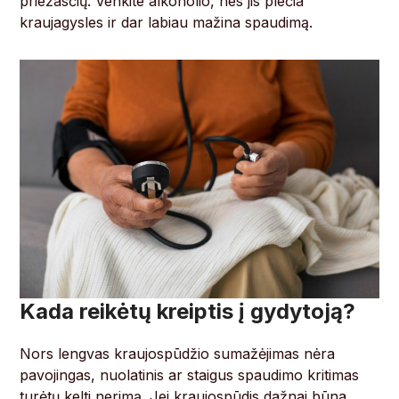
priežasčių. Venkite alkoholio, nes jis plečia
kraujagysles ir dar labiau mažina spaudimą.
Kada reikėtų kreiptis į gydytoją?
Nors lengvas kraujospūdžio sumažėjimas nėra
pavojingas, nuolatinis ar staigus spaudimo kritimas
turėtų kelti nerimą. Jei kraujospūdis dažnai būna