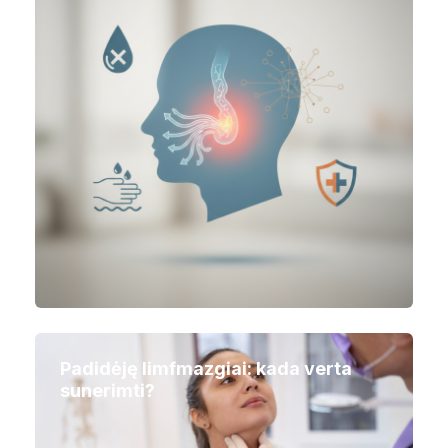
Padidėję limfmazgiai: kada verta
sunerimti?