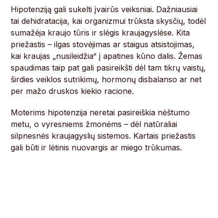
Hipotenziją gali sukelti įvairūs veiksniai. Dažniausiai
tai dehidratacija, kai organizmui trūksta skysčių, todėl
sumažėja kraujo tūris ir slėgis kraujagyslėse. Kita
priežastis – ilgas stovėjimas ar staigus atsistojimas,
kai kraujas „nusileidžia“ į apatines kūno dalis. Žemas
spaudimas taip pat gali pasireikšti dėl tam tikrų vaistų,
širdies veiklos sutrikimų, hormonų disbalanso ar net
per mažo druskos kiekio racione.
Moterims hipotenzija neretai pasireiškia nėštumo
metu, o vyresniems žmonėms – dėl natūraliai
silpnesnės kraujagyslių sistemos. Kartais priežastis
gali būti ir lėtinis nuovargis ar miego trūkumas.