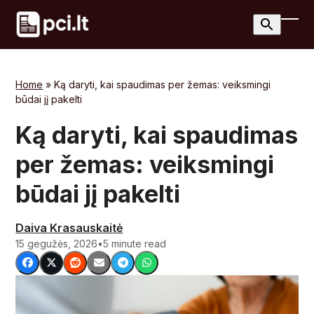
Skip
to
Ope
Clos
content
mobi
mobi
men
men
Home
»
Ką daryti, kai spaudimas per žemas: veiksmingi
būdai jį pakelti
Ką daryti, kai spaudimas
per žemas: veiksmingi
būdai jį pakelti
Daiva Krasauskaitė
15 gegužės, 2026
•
5 minute read