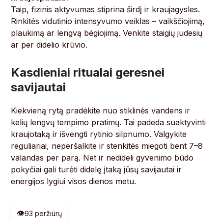
Taip, fizinis aktyvumas stiprina širdį ir kraujagysles.
Rinkitės vidutinio intensyvumo veiklas – vaikščiojimą,
plaukimą ar lengvą bėgiojimą. Venkite staigių judesių
ar per didelio krūvio.
Kasdieniai ritualai geresnei
savijautai
Kiekvieną rytą pradėkite nuo stiklinės vandens ir
kelių lengvų tempimo pratimų. Tai padeda suaktyvinti
kraujotaką ir išvengti rytinio silpnumo. Valgykite
reguliariai, neperšalkite ir stenkitės miegoti bent 7–8
valandas per parą. Net ir nedideli gyvenimo būdo
pokyčiai gali turėti didelę įtaką jūsų savijautai ir
energijos lygiui visos dienos metu.
👁️
93 peržiūrų