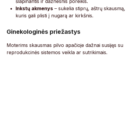
šlapinantis ir dažnesnis poreikis.
Inkstų akmenys
– sukelia stiprų, aštrų skausmą,
kuris gali plisti į nugarą ar kirkšnis.
Ginekologinės priežastys
Moterims skausmas pilvo apačioje dažnai susijęs su
reprodukcinės sistemos veikla ar sutrikimais.