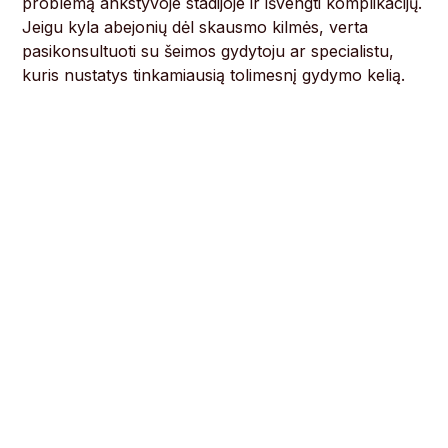
problemą ankstyvoje stadijoje ir išvengti komplikacijų.
Jeigu kyla abejonių dėl skausmo kilmės, verta
pasikonsultuoti su šeimos gydytoju ar specialistu,
kuris nustatys tinkamiausią tolimesnį gydymo kelią.