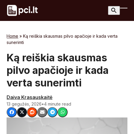
Skip
to
Ope
Clos
content
mobi
mobi
men
men
Home
»
Ką reiškia skausmas pilvo apačioje ir kada verta
sunerimti
Ką reiškia skausmas
pilvo apačioje ir kada
verta sunerimti
Daiva Krasauskaitė
13 gegužės, 2026
•
4 minute read