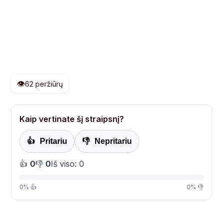
👁️
62 peržiūrų
Kaip vertinate šį straipsnį?
👍
Pritariu
👎
Nepritariu
👍
0
👎
0
Iš viso: 0
0% 👍
0% 👎