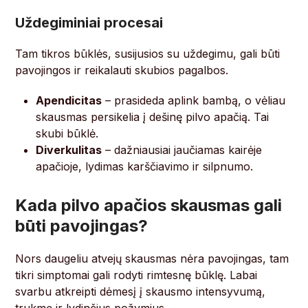
Uždegiminiai procesai
Tam tikros būklės, susijusios su uždegimu, gali būti
pavojingos ir reikalauti skubios pagalbos.
Apendicitas
– prasideda aplink bambą, o vėliau
skausmas persikelia į dešinę pilvo apačią. Tai
skubi būklė.
Diverkulitas
– dažniausiai jaučiamas kairėje
apačioje, lydimas karščiavimo ir silpnumo.
Kada pilvo apačios skausmas gali
būti pavojingas?
Nors daugeliu atvejų skausmas nėra pavojingas, tam
tikri simptomai gali rodyti rimtesnę būklę. Labai
svarbu atkreipti dėmesį į skausmo intensyvumą,