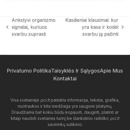
Ankstyvi organizmo
Kasdieniai klausimai: kur
signalai, kuriuos
yra kasa ir kodėl
previous
next
svarbu suprasti
svarbu ją pažinti
post:
post:
Privatumo Politika
Taisyklės Ir Sąlygos
Apie Mus
Kontaktai
Visa svetainėje
pci.lt
pateikta informacija, tekstai, grafika,
nuotraukos ir kita medžiaga yra saugomi įstatymų.
Draudžiama bet kokiu būdu kopijuoti, dauginti, platinti ar
kitaip naudoti svetainės turinį be išankstinio raštiško
pci.lt
savininkų sutikimo.