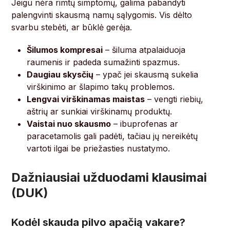
Jeigu nėra rimtų simptomų, galima pabandyti
palengvinti skausmą namų sąlygomis. Vis dėlto
svarbu stebėti, ar būklė gerėja.
Šilumos kompresai
– šiluma atpalaiduoja
raumenis ir padeda sumažinti spazmus.
Daugiau skysčių
– ypač jei skausmą sukelia
virškinimo ar šlapimo takų problemos.
Lengvai virškinamas maistas
– vengti riebių,
aštrių ar sunkiai virškinamų produktų.
Vaistai nuo skausmo
– ibuprofenas ar
paracetamolis gali padėti, tačiau jų nereikėtų
vartoti ilgai be priežasties nustatymo.
Dažniausiai užduodami klausimai
(DUK)
Kodėl skauda pilvo apačią vakare?