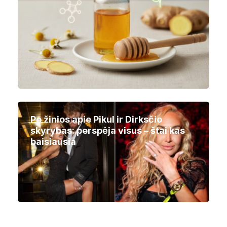
Po žinios apie Pikul ir Dirksčio
skyrybas: perspėja visus – štai kas
baisiausia