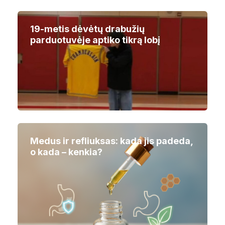
19-metis dėvėtų drabužių
parduotuvėje aptiko tikrą lobį
Medus ir refliuksas: kada jis padeda,
o kada – kenkia?