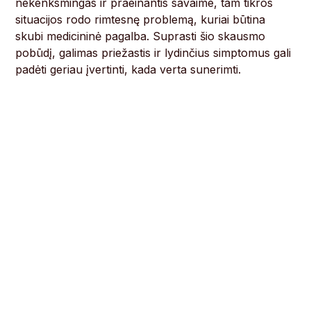
nekenksmingas ir praeinantis savaime, tam tikros
situacijos rodo rimtesnę problemą, kuriai būtina
skubi medicininė pagalba. Suprasti šio skausmo
pobūdį, galimas priežastis ir lydinčius simptomus gali
padėti geriau įvertinti, kada verta sunerimti.