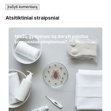
Atsitiktiniai straipsniai
Niežų gydymas: ką daryti pajutus
pirmuosius simptomus?