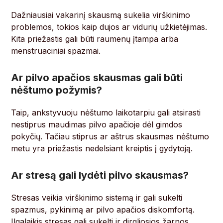
Dažniausiai vakarinį skausmą sukelia virškinimo
problemos, tokios kaip dujos ar vidurių užkietėjimas.
Kita priežastis gali būti raumenų įtampa arba
menstruaciniai spazmai.
Ar pilvo apačios skausmas gali būti
nėštumo požymis?
Taip, ankstyvuoju nėštumo laikotarpiu gali atsirasti
nestiprus maudimas pilvo apačioje dėl gimdos
pokyčių. Tačiau stiprus ar aštrus skausmas nėštumo
metu yra priežastis nedelsiant kreiptis į gydytoją.
Ar stresą gali lydėti pilvo skausmas?
Stresas veikia virškinimo sistemą ir gali sukelti
spazmus, pykinimą ar pilvo apačios diskomfortą.
Ilgalaikis stresas gali sukelti ir dirgliosios žarnos