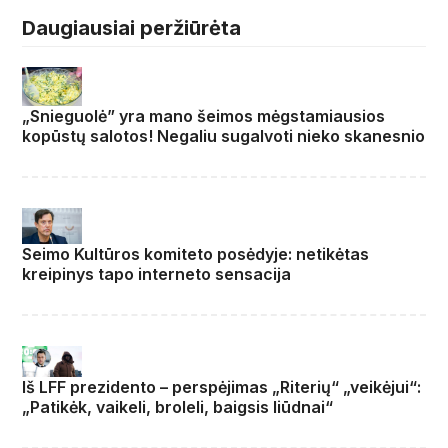
Daugiausiai peržiūrėta
„Snieguolė” yra mano šeimos mėgstamiausios
kopūstų salotos! Negaliu sugalvoti nieko skanesnio
Seimo Kultūros komiteto posėdyje: netikėtas
kreipinys tapo interneto sensacija
Iš LFF prezidento – perspėjimas „Riterių“ „veikėjui“:
„Patikėk, vaikeli, broleli, baigsis liūdnai“