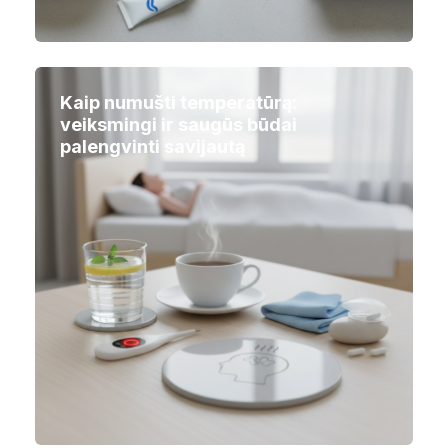
Kaip numušti temperatūrą:
veiksmingi ir saugūs būdai
palengvinti savijautą