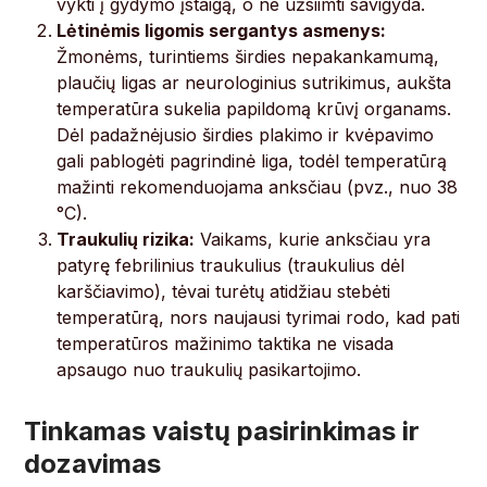
vykti į gydymo įstaigą, o ne užsiimti savigyda.
Lėtinėmis ligomis sergantys asmenys:
Žmonėms, turintiems širdies nepakankamumą,
plaučių ligas ar neurologinius sutrikimus, aukšta
temperatūra sukelia papildomą krūvį organams.
Dėl padažnėjusio širdies plakimo ir kvėpavimo
gali pablogėti pagrindinė liga, todėl temperatūrą
mažinti rekomenduojama anksčiau (pvz., nuo 38
°C).
Traukulių rizika:
Vaikams, kurie anksčiau yra
patyrę febrilinius traukulius (traukulius dėl
karščiavimo), tėvai turėtų atidžiau stebėti
temperatūrą, nors naujausi tyrimai rodo, kad pati
temperatūros mažinimo taktika ne visada
apsaugo nuo traukulių pasikartojimo.
Tinkamas vaistų pasirinkimas ir
dozavimas