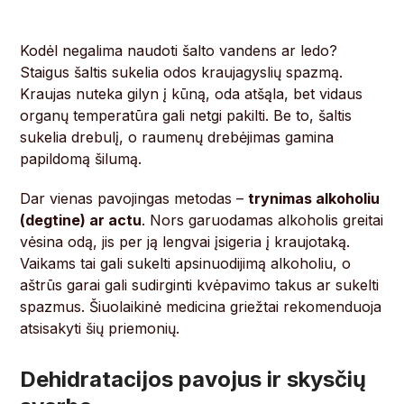
Kodėl negalima naudoti šalto vandens ar ledo?
Staigus šaltis sukelia odos kraujagyslių spazmą.
Kraujas nuteka gilyn į kūną, oda atšąla, bet vidaus
organų temperatūra gali netgi pakilti. Be to, šaltis
sukelia drebulį, o raumenų drebėjimas gamina
papildomą šilumą.
Dar vienas pavojingas metodas –
trynimas alkoholiu
(degtine) ar actu
. Nors garuodamas alkoholis greitai
vėsina odą, jis per ją lengvai įsigeria į kraujotaką.
Vaikams tai gali sukelti apsinuodijimą alkoholiu, o
aštrūs garai gali sudirginti kvėpavimo takus ar sukelti
spazmus. Šiuolaikinė medicina griežtai rekomenduoja
atsisakyti šių priemonių.
Dehidratacijos pavojus ir skysčių