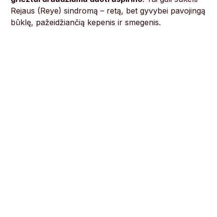
Rejaus (Reye) sindromą – retą, bet gyvybei pavojingą
būklę, pažeidžiančią kepenis ir smegenis.