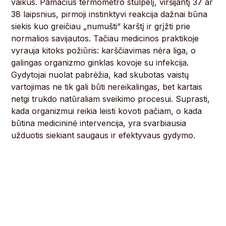
vaikus. Pamačius termometro stulpelį, viršijantį 37 ar
38 laipsnius, pirmoji instinktyvi reakcija dažnai būna
siekis kuo greičiau „numušti“ karštį ir grįžti prie
normalios savijautos. Tačiau medicinos praktikoje
vyrauja kitoks požiūris: karščiavimas nėra liga, o
galingas organizmo ginklas kovoje su infekcija.
Gydytojai nuolat pabrėžia, kad skubotas vaistų
vartojimas ne tik gali būti nereikalingas, bet kartais
netgi trukdo natūraliam sveikimo procesui. Suprasti,
kada organizmui reikia leisti kovoti pačiam, o kada
būtina medicininė intervencija, yra svarbiausia
užduotis siekiant saugaus ir efektyvaus gydymo.