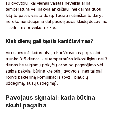
su gydytoju, kai vienas vaistas neveikia arba
temperatūra vėl pakyla anksčiau, nei galima duoti
kitą to paties vaisto dozę. Tačiau rutiniškai to daryti
nerekomenduojama dėl padidėjusios klaidų dozavimo
ir šalutinio poveikio rizikos.
Kiek dienų gali tęstis karščiavimas?
Virusinės infekcijos atveju karščiavimas paprastai
trunka 3–5 dienas. Jei temperatūra laikosi ilgiau nei 3
dienas be teigiamų pokyčių arba po pagerėjimo vėl
staiga pakyla, būtina kreiptis į gydytoją, nes tai gali
rodyti bakterinę komplikaciją (pvz., plaučių
uždegimą, ausų uždegimą).
Pavojaus signalai: kada būtina
skubi pagalba