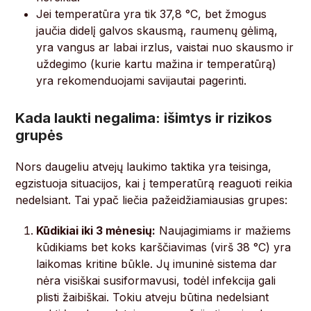
Jei temperatūra yra tik 37,8 °C, bet žmogus
jaučia didelį galvos skausmą, raumenų gėlimą,
yra vangus ar labai irzlus, vaistai nuo skausmo ir
uždegimo (kurie kartu mažina ir temperatūrą)
yra rekomenduojami savijautai pagerinti.
Kada laukti negalima: išimtys ir rizikos
grupės
Nors daugeliu atvejų laukimo taktika yra teisinga,
egzistuoja situacijos, kai į temperatūrą reaguoti reikia
nedelsiant. Tai ypač liečia pažeidžiamiausias grupes:
Kūdikiai iki 3 mėnesių:
Naujagimiams ir mažiems
kūdikiams bet koks karščiavimas (virš 38 °C) yra
laikomas kritine būkle. Jų imuninė sistema dar
nėra visiškai susiformavusi, todėl infekcija gali
plisti žaibiškai. Tokiu atveju būtina nedelsiant