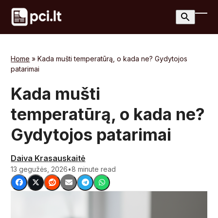
Skip
to
Ope
Clos
content
mobi
mobi
men
men
Home
»
Kada mušti temperatūrą, o kada ne? Gydytojos
patarimai
Kada mušti
temperatūrą, o kada ne?
Gydytojos patarimai
Daiva Krasauskaitė
13 gegužės, 2026
•
8 minute read