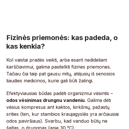
Fizinės priemonės: kas padeda, o
kas kenkia?
Kol vaistai pradės veikti, arba esant nedideliam
karščiavimui, galima pasitelkti fizines priemones.
Tačiau čia taip pat gausu mitų, atėjusių iš senosios
liaudies medicinos, kurie gali būti žalingi.
Efektyviausias būdas padėti organizmui vėsintis –
odos vėsinimas drungnu vandeniu
. Galima dėti
vėsius kompresus ant kaktos, kirkšnių, pažastų
srities (ten, kur stambios kraujagyslės yra arčiausiai
odos paviršiaus). Svarbu, kad vanduo būtų ne
šaltas, o drungnas (apie 30 °C).