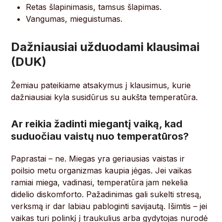
Retas šlapinimasis, tamsus šlapimas.
Vangumas, mieguistumas.
Dažniausiai užduodami klausimai
(DUK)
Žemiau pateikiame atsakymus į klausimus, kurie
dažniausiai kyla susidūrus su aukšta temperatūra.
Ar reikia žadinti miegantį vaiką, kad
suduočiau vaistų nuo temperatūros?
Paprastai – ne. Miegas yra geriausias vaistas ir
poilsio metu organizmas kaupia jėgas. Jei vaikas
ramiai miega, vadinasi, temperatūra jam nekelia
didelio diskomforto. Pažadinimas gali sukelti stresą,
verksmą ir dar labiau pabloginti savijautą. Išimtis – jei
vaikas turi polinkį į traukulius arba gydytojas nurodė