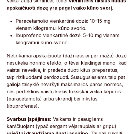
Vaikai auga skirtingai, todėl
vienintelis tikslus būdas
apskaičiuoti dozę yra pagal vaiko kūno svorį
.
Paracetamolio vienkartinė dozė: 10–15 mg
vienam kilogramui kūno svorio.
Ibuprofeno vienkartinė dozė: 5–10 mg vienam
kilogramui kūno svorio.
Netinkamai apskaičiuota (dažniausiai per maža) dozė
nesukelia norimo efekto, o tėvai klaidingai mano, kad
vaistai neveikia, ir pradeda duoti kitus preparatus,
taip rizikuodami perdozuoti. Suaugusiesiems taip pat
galioja taisyklė neviršyti maksimalios paros normos,
nes perteklinis vaistų kiekis toksiškai veikia kepenis
(paracetamolis) arba skrandį bei inkstus
(ibuprofenas).
Svarbus įspėjimas:
Vaikams ir paaugliams
karščiuojant (ypač sergant vėjaraupiais ar gripu)
griežtai draudžiama duoti aspirino
. Tai gali sukelti