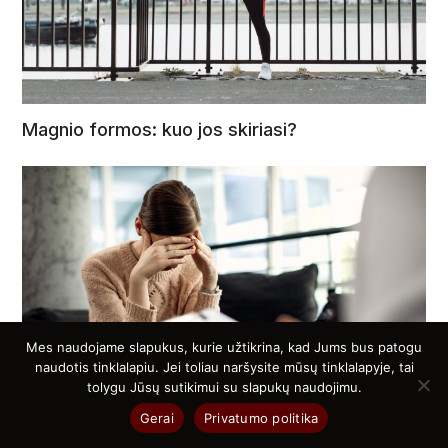
Magnio formos: kuo jos skiriasi?
Mes naudojame slapukus, kurie užtikrina, kad Jums bus patogu
naudotis tinklalapiu. Jei toliau naršysite mūsų tinklalapyje, tai
tolygu Jūsų sutikimui su slapukų naudojimu.
Gerai
Privatumo politika