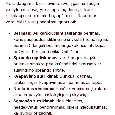
Nors daugumą karščiavimo atvejų galima saugiai
valdyti namuose, yra simptomų derinys, kuris
reikalauja skubios medikų apžiūros. „Raudonos
vėliavėlės”, kurių negalima ignoruoti:
Bėrimas:
Jei karščiuojant atsiranda bėrimas,
kuris paspaudus stikline neišnyksta (hemoraginis
bėrimas), tai gali būti meningokokinės infekcijos
požymis. Reaguoti reikia žaibiškai.
Sprando rigidiškumas:
Jei žmogus negali
prilenkti smakro prie krūtinės dėl skausmo ar
sustingimo sprando srityje.
Kvėpavimo sutrikimai:
Sunkus, dažnas,
triukšmingas kvėpavimas ar pamėlusios lūpos.
Nuolatinis vėmimas:
Ypač jei vemiama „fontanu“
arba nepavyksta išlaikyti jokių skysčių.
Sąmonės sutrikimai:
Haliucinacijos,
neadekvatus bendravimas, didelis mieguistumas,
kai sunku prižadinti.