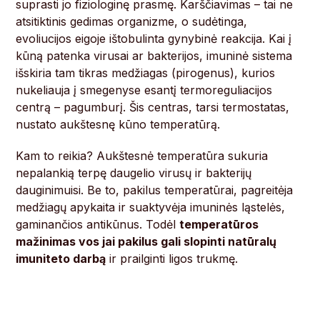
suprasti jo fiziologinę prasmę. Karščiavimas – tai ne
atsitiktinis gedimas organizme, o sudėtinga,
evoliucijos eigoje ištobulinta gynybinė reakcija. Kai į
kūną patenka virusai ar bakterijos, imuninė sistema
išskiria tam tikras medžiagas (pirogenus), kurios
nukeliauja į smegenyse esantį termoreguliacijos
centrą – pagumburį. Šis centras, tarsi termostatas,
nustato aukštesnę kūno temperatūrą.
Kam to reikia? Aukštesnė temperatūra sukuria
nepalankią terpę daugelio virusų ir bakterijų
dauginimuisi. Be to, pakilus temperatūrai, pagreitėja
medžiagų apykaita ir suaktyvėja imuninės ląstelės,
gaminančios antikūnus. Todėl
temperatūros
mažinimas vos jai pakilus gali slopinti natūralų
imuniteto darbą
ir prailginti ligos trukmę.