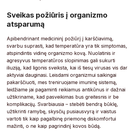
Sveikas požiūris į organizmo
atsparumą
Apibendrinant medicininį požiūrį į karščiavimą,
svarbu suprasti, kad temperatūra yra tik simptomas,
atspindintis vidinę organizmo kovą. Nuolatinis ir
agresyvus temperatūros slopinimas gali sukurti
iliuziją, kad ligonis sveiksta, kai iš tiesų virusas vis dar
aktyviai dauginasi. Leisdami organizmui saikingai
pakarščiuoti, mes treniruojame imuninę sistemą,
leidžiame jai pagaminti reikiamus antikūnus ir dažnai
užtikriname, kad pasveikimas bus greitesnis ir be
komplikacijų. Svarbiausia – stebėti bendrą būklę,
užtikrinti ramybę, skysčių pusiausvyrą ir vaistus
vartoti tik kaip pagalbinę priemonę diskomfortui
mažinti, o ne kaip pagrindinį kovos būdą.