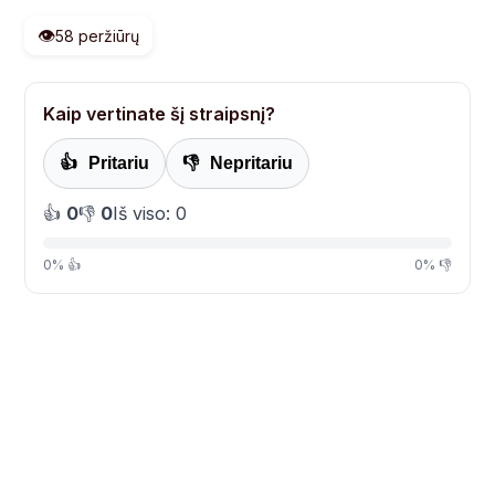
👁️
58 peržiūrų
Kaip vertinate šį straipsnį?
👍
Pritariu
👎
Nepritariu
👍
0
👎
0
Iš viso: 0
0% 👍
0% 👎