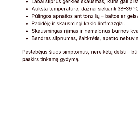
Labai stiprus gerklės skausmas, kuris gali plisti
Aukšta temperatūra, dažnai siekianti 38–39 °C
Pūlingos apnašos ant tonzilių – baltos ar gels
Padidėję ir skausmingi kaklo limfmazgiai.
Skausmingas rijimas ir nemalonus burnos kv
Bendras silpnumas, šaltkrėtis, apetito nebuvi
Pastebėjus šiuos simptomus, nereikėtų delsti – būti
paskirs tinkamą gydymą.