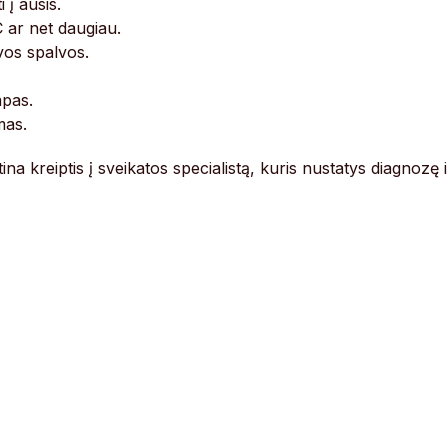
 į ausis.
 ar net daugiau.
vos spalvos.
apas.
mas.
na kreiptis į sveikatos specialistą, kuris nustatys diagnozę i