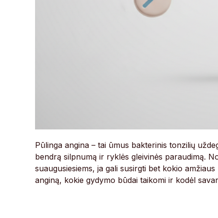
Pūlinga angina – tai ūmus bakterinis tonzilių užde
bendrą silpnumą ir ryklės gleivinės paraudimą. Nor
suaugusiesiems, ja gali susirgti bet kokio amžiau
anginą, kokie gydymo būdai taikomi ir kodėl savar