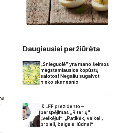
Daugiausiai peržiūrėta
„Snieguolė” yra mano šeimos
mėgstamiausios kopūstų
salotos! Negaliu sugalvoti
nieko skanesnio
 ne
r
Iš LFF prezidento –
perspėjimas „Riterių“
„veikėjui“: „Patikėk, vaikeli,
broleli, baigsis liūdnai“
s.