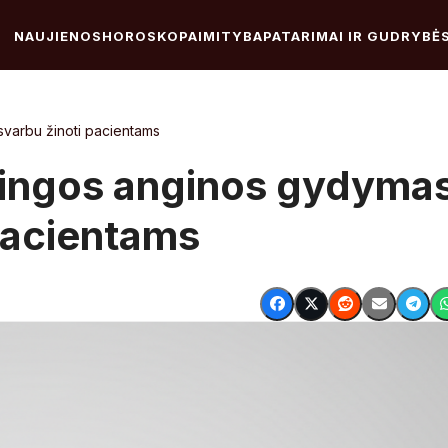
NAUJIENOS
HOROSKOPAI
MITYBA
PATARIMAI IR GUDRYBĖ
svarbu žinoti pacientams
lingos anginos gydyma
 pacientams