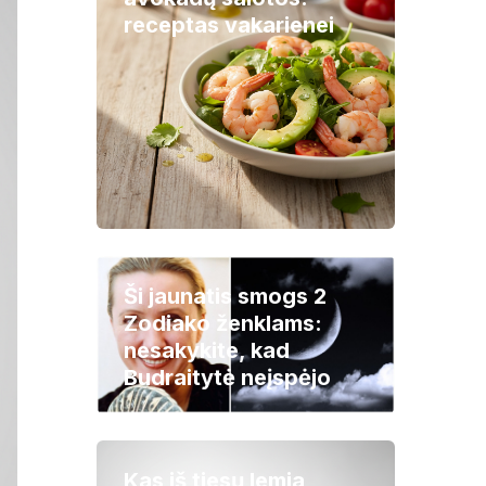
receptas vakarienei
Ši jaunatis smogs 2
Zodiako ženklams:
nesakykite, kad
Budraitytė neįspėjo
Kas iš tiesų lemia