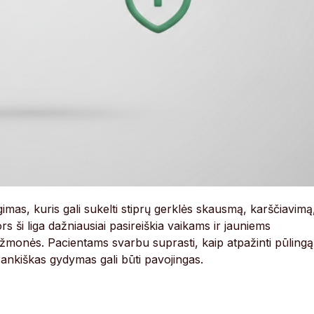
gimas, kuris gali sukelti stiprų gerklės skausmą, karščiavimą
s ši liga dažniausiai pasireiškia vaikams ir jauniems
s žmonės. Pacientams svarbu suprasti, kaip atpažinti pūlingą
ankiškas gydymas gali būti pavojingas.