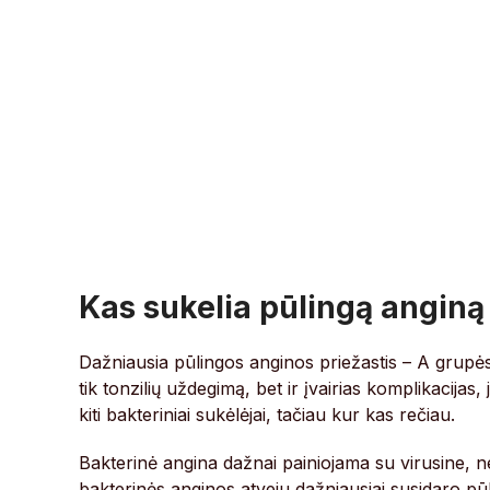
Kas sukelia pūlingą anginą
Dažniausia pūlingos anginos priežastis – A grupės b
tik tonzilių uždegimą, bet ir įvairias komplikacijas,
kiti bakteriniai sukėlėjai, tačiau kur kas rečiau.
Bakterinė angina dažnai painiojama su virusine, ne
bakterinės anginos atveju dažniausiai susidaro pū