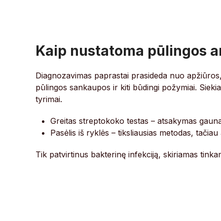
Kaip nustatoma pūlingos a
Diagnozavimas paprastai prasideda nuo apžiūros, 
pūlingos sankaupos ir kiti būdingi požymiai. Siekiant
tyrimai.
Greitas streptokoko testas – atsakymas gauna
Pasėlis iš ryklės – tiksliausias metodas, tačia
Tik patvirtinus bakterinę infekciją, skiriamas tink