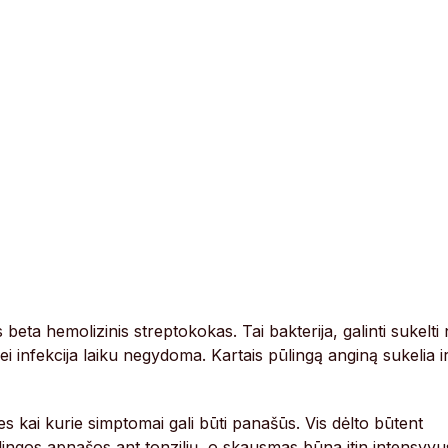
eta hemolizinis streptokokas. Tai bakterija, galinti sukelti
 jei infekcija laiku negydoma. Kartais pūlingą anginą sukelia i
s kai kurie simptomai gali būti panašūs. Vis dėlto būtent
lingos apnašos ant tonzilių, o skausmas būna itin intensyvu