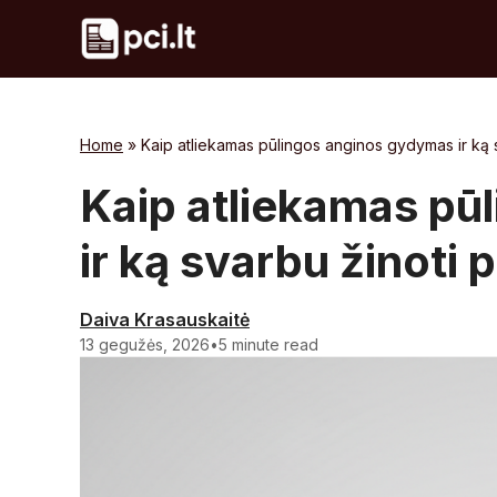
Skip
to
content
Home
»
Kaip atliekamas pūlingos anginos gydymas ir ką 
Kaip atliekamas pū
ir ką svarbu žinoti
Daiva Krasauskaitė
13 gegužės, 2026
•
5 minute read