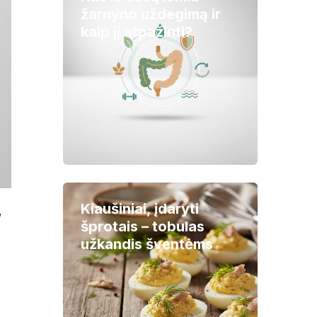
žarnyno uždegimą ir
kaip jį atpažinti?
Kiaušiniai, įdaryti
,
šprotais – tobulas
užkandis šventėms