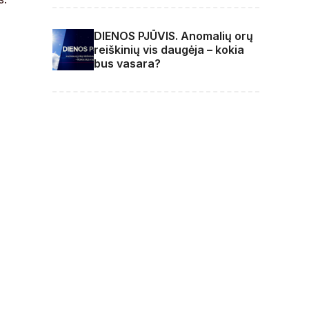
DIENOS PJŪVIS. Anomalių orų
reiškinių vis daugėja – kokia
bus vasara?