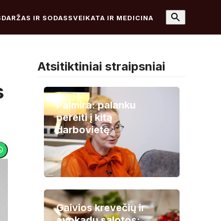
S
DARŽAS IR SODAS
SVEIKATA IR MEDICINA
Atsitiktiniai straipsniai
s
Palmira: palanku
pereiti į kitą
darbovietę
Gaivios krevečių ir
avokadų salotos: