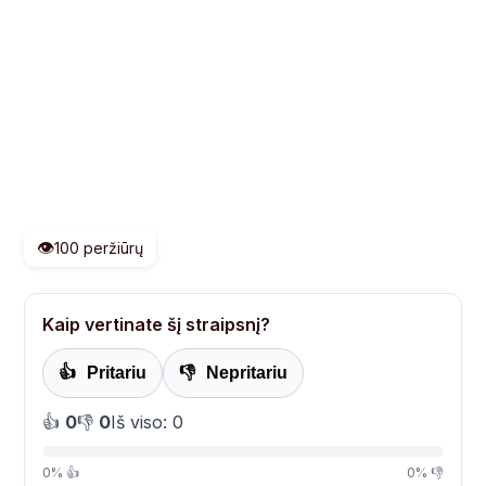
👁️
100 peržiūrų
Kaip vertinate šį straipsnį?
👍
Pritariu
👎
Nepritariu
👍
0
👎
0
Iš viso: 0
0% 👍
0% 👎