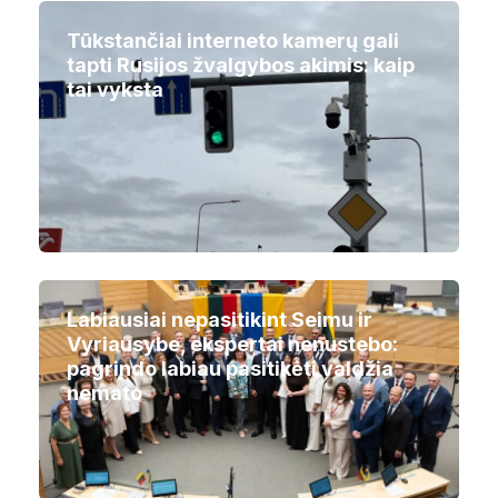
Tūkstančiai interneto kamerų gali
tapti Rusijos žvalgybos akimis: kaip
tai vyksta
Labiausiai nepasitikint Seimu ir
Vyriausybe, ekspertai nenustebo:
pagrindo labiau pasitikėti valdžia
nemato