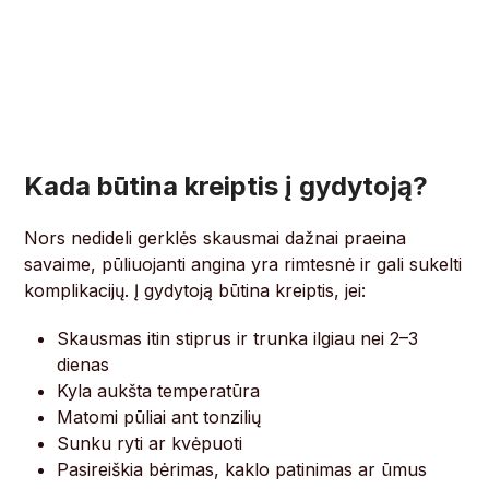
Kada būtina kreiptis į gydytoją?
Nors nedideli gerklės skausmai dažnai praeina
savaime, pūliuojanti angina yra rimtesnė ir gali sukelti
komplikacijų. Į gydytoją būtina kreiptis, jei:
Skausmas itin stiprus ir trunka ilgiau nei 2–3
dienas
Kyla aukšta temperatūra
Matomi pūliai ant tonzilių
Sunku ryti ar kvėpuoti
Pasireiškia bėrimas, kaklo patinimas ar ūmus