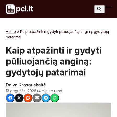
Skip
to
Ope
Clos
content
mobi
mobi
men
men
Home
»
Kaip atpažinti ir gydyti pūliuojančią anginą: gydytojų
patarimai
Kaip atpažinti ir gydyti
pūliuojančią anginą:
gydytojų patarimai
Daiva Krasauskaitė
13 gegužės, 2026
•
4 minute read