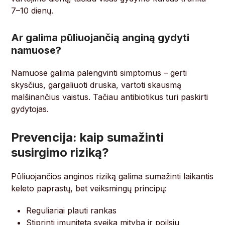
7–10 dienų.
Ar galima pūliuojančią anginą gydyti
namuose?
Namuose galima palengvinti simptomus – gerti
skysčius, gargaliuoti druska, vartoti skausmą
malšinančius vaistus. Tačiau antibiotikus turi paskirti
gydytojas.
Prevencija: kaip sumažinti
susirgimo riziką?
Pūliuojančios anginos riziką galima sumažinti laikantis
keleto paprastų, bet veiksmingų principų:
Reguliariai plauti rankas
Stiprinti imunitetą sveika mityba ir poilsiu