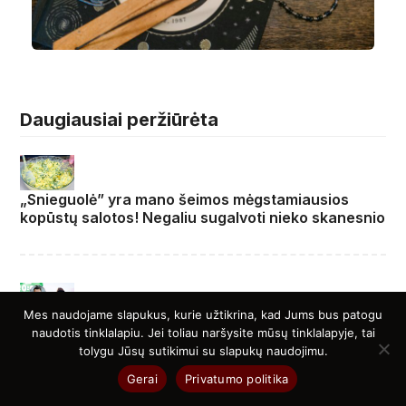
Daugiausiai peržiūrėta
„Snieguolė” yra mano šeimos mėgstamiausios
kopūstų salotos! Negaliu sugalvoti nieko skanesnio
Mes naudojame slapukus, kurie užtikrina, kad Jums bus patogu
Iš LFF prezidento – perspėjimas „Riterių“ „veikėjui“:
naudotis tinklalapiu. Jei toliau naršysite mūsų tinklalapyje, tai
„Patikėk, vaikeli, broleli, baigsis liūdnai“
tolygu Jūsų sutikimui su slapukų naudojimu.
Gerai
Privatumo politika