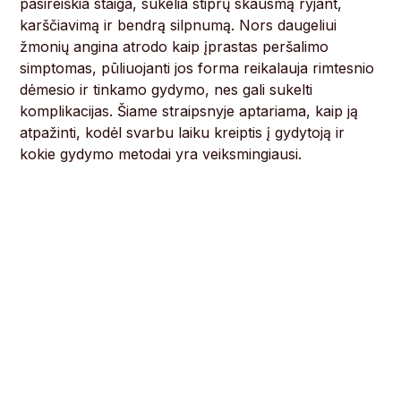
pasireiškia staiga, sukelia stiprų skausmą ryjant,
karščiavimą ir bendrą silpnumą. Nors daugeliui
žmonių angina atrodo kaip įprastas peršalimo
simptomas, pūliuojanti jos forma reikalauja rimtesnio
dėmesio ir tinkamo gydymo, nes gali sukelti
komplikacijas. Šiame straipsnyje aptariama, kaip ją
atpažinti, kodėl svarbu laiku kreiptis į gydytoją ir
kokie gydymo metodai yra veiksmingiausi.