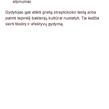
silpnumas
Gydytojas gali atlikti greitą streptokoko testą arba
paimti tepinėlį bakterijų kultūrai nustatyti. Tai leidžia
skirti tikslinį ir efektyvų gydymą.