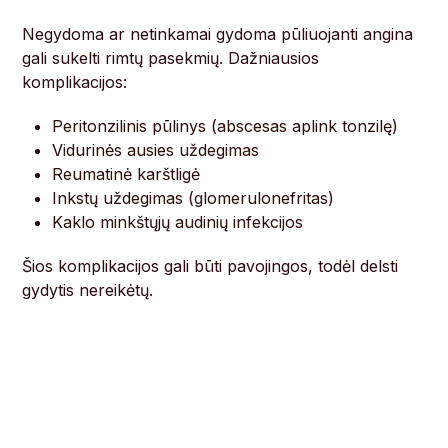
Negydoma ar netinkamai gydoma pūliuojanti angina
gali sukelti rimtų pasekmių. Dažniausios
komplikacijos:
Peritonzilinis pūlinys (abscesas aplink tonzilę)
Vidurinės ausies uždegimas
Reumatinė karštligė
Inkstų uždegimas (glomerulonefritas)
Kaklo minkštųjų audinių infekcijos
Šios komplikacijos gali būti pavojingos, todėl delsti
gydytis nereikėtų.