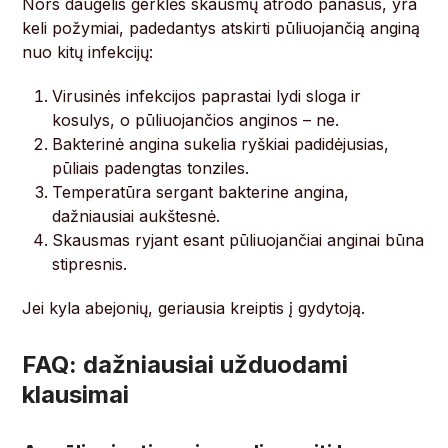
Nors daugelis gerklės skausmų atrodo panašūs, yra
keli požymiai, padedantys atskirti pūliuojančią anginą
nuo kitų infekcijų:
Virusinės infekcijos paprastai lydi sloga ir
kosulys, o pūliuojančios anginos – ne.
Bakterinė angina sukelia ryškiai padidėjusias,
pūliais padengtas tonziles.
Temperatūra sergant bakterine angina,
dažniausiai aukštesnė.
Skausmas ryjant esant pūliuojančiai anginai būna
stipresnis.
Jei kyla abejonių, geriausia kreiptis į gydytoją.
FAQ: dažniausiai užduodami
klausimai