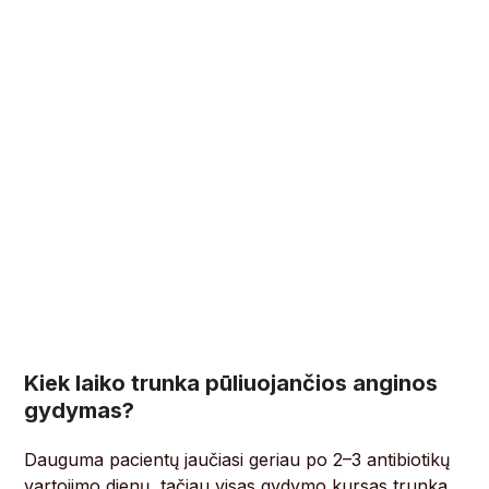
Kiek laiko trunka pūliuojančios anginos
gydymas?
Dauguma pacientų jaučiasi geriau po 2–3 antibiotikų
vartojimo dienų, tačiau visas gydymo kursas trunka