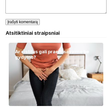
Atsitiktiniai straipsniai
Ar cistitas gali praeiti savaime be
gydymo?