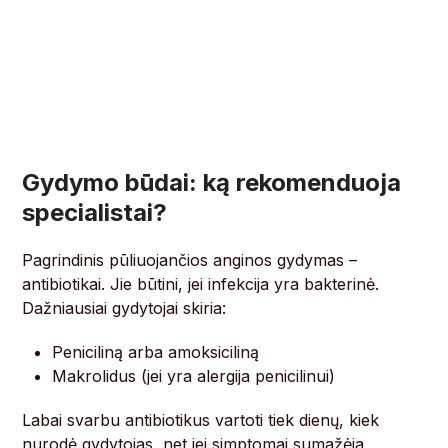
Gydymo būdai: ką rekomenduoja
specialistai?
Pagrindinis pūliuojančios anginos gydymas –
antibiotikai. Jie būtini, jei infekcija yra bakterinė.
Dažniausiai gydytojai skiria:
Peniciliną arba amoksiciliną
Makrolidus (jei yra alergija penicilinui)
Labai svarbu antibiotikus vartoti tiek dienų, kiek
nurodė gydytojas, net jei simptomai sumažėja