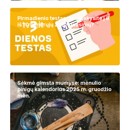
Pirmadienio testas: ar atsakysite į 8
iš 10 bendrųjų žinių klausimų?
Sėkmė gimsta mumyse: mėnulio
pinigų kalendorius 2025 m. gruodžio
mėn.