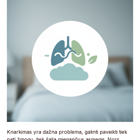
Knarkimas yra dažna problema, galinti paveikti tiek
patį žmogų, tiek šalia miegančius asmenis. Nors