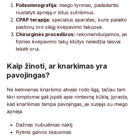
Polisomnografija:
miego tyrimas, padedantis
nustatyti apnėją ir kitus sutrikimus.
CPAP terapija:
specialus aparatas, kuris palaiko
pastovų oro slėgį kvėpavimo takuose.
Chirurginės procedūros:
rekomenduojamos, jei
fizinės kvėpavimo takų kliūtys neleidžia laisvai
tekėti orui.
Kaip žinoti, ar knarkimas yra
pavojingas?
Ne kiekvienas knarkimo atvejis rodo ligą, tačiau tam
tikri simptomai gali įspėti apie rimtesnę būklę. Įprasta,
kad knarkimas tampa pavojingas, jei susijęs su miego
apnėja.
Dažnas nubudimas naktį
Rytinis galvos skausmas