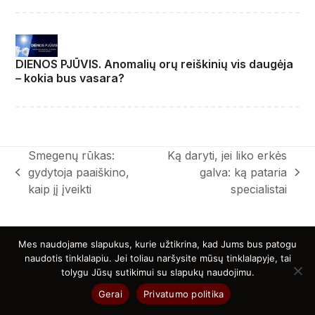
DIENOS PJŪVIS. Anomalių orų reiškinių vis daugėja
– kokia bus vasara?
Smegenų rūkas:
Ką daryti, jei liko erkės
gydytoja paaiškino,
galva: ką pataria
previous
next
kaip jį įveikti
specialistai
post:
post:
Mes naudojame slapukus, kurie užtikrina, kad Jums bus patogu
naudotis tinklalapiu. Jei toliau naršysite mūsų tinklalapyje, tai
tolygu Jūsų sutikimui su slapukų naudojimu.
Privatumo Politika
Taisyklės Ir Sąlygos
Apie Mus
Gerai
Privatumo politika
Kontaktai