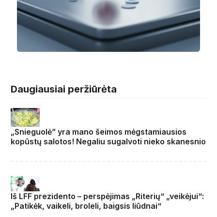
Daugiausiai peržiūrėta
„Snieguolė” yra mano šeimos mėgstamiausios
kopūstų salotos! Negaliu sugalvoti nieko skanesnio
Iš LFF prezidento – perspėjimas „Riterių“ „veikėjui“:
„Patikėk, vaikeli, broleli, baigsis liūdnai“