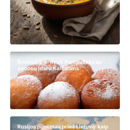
Švelnus ir erdvus. Pampuškės su
aguonų įdaru Kalėdoms
Rusijos puolimas prieš Lietuvą: kaip