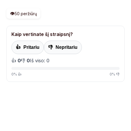
👁️
50 peržiūrų
Kaip vertinate šį straipsnį?
👍
Pritariu
👎
Nepritariu
👍
0
👎
0
Iš viso: 0
0% 👍
0% 👎