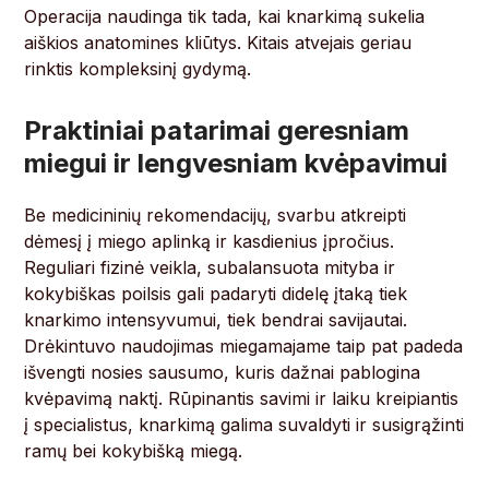
Operacija naudinga tik tada, kai knarkimą sukelia
aiškios anatomines kliūtys. Kitais atvejais geriau
rinktis kompleksinį gydymą.
Praktiniai patarimai geresniam
miegui ir lengvesniam kvėpavimui
Be medicininių rekomendacijų, svarbu atkreipti
dėmesį į miego aplinką ir kasdienius įpročius.
Reguliari fizinė veikla, subalansuota mityba ir
kokybiškas poilsis gali padaryti didelę įtaką tiek
knarkimo intensyvumui, tiek bendrai savijautai.
Drėkintuvo naudojimas miegamajame taip pat padeda
išvengti nosies sausumo, kuris dažnai pablogina
kvėpavimą naktį. Rūpinantis savimi ir laiku kreipiantis
į specialistus, knarkimą galima suvaldyti ir susigrąžinti
ramų bei kokybišką miegą.