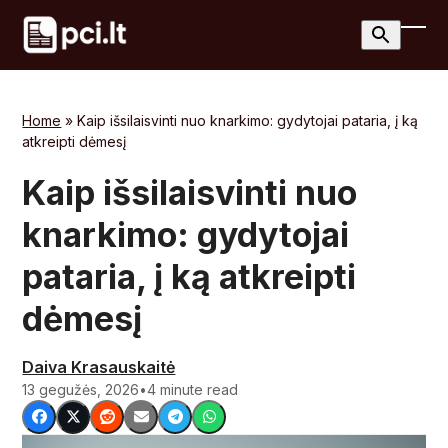
Skip
to
Ope
Clos
content
mobi
mobi
men
men
Home
»
Kaip išsilaisvinti nuo knarkimo: gydytojai pataria, į ką
atkreipti dėmesį
Kaip išsilaisvinti nuo
knarkimo: gydytojai
pataria, į ką atkreipti
dėmesį
Daiva Krasauskaitė
13 gegužės, 2026
•
4 minute read