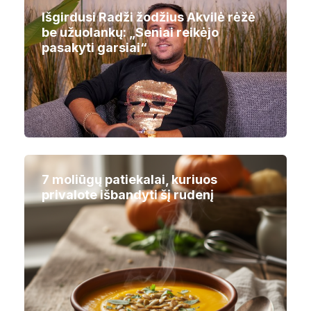
Išgirdusi Radži žodžius Akvilė rėžė
be užuolankų: „Seniai reikėjo
pasakyti garsiai“
7 moliūgų patiekalai, kuriuos
privalote išbandyti šį rudenį