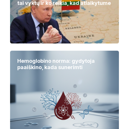
tai vyktų ir ko reikia, kad atlaikytume
Hemoglobino norma: gydytoja
paaiškino, kada sunerimti