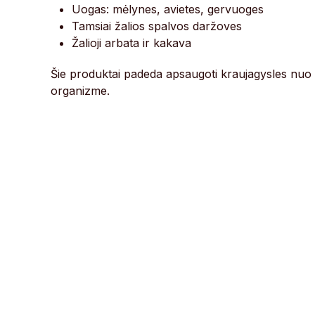
Uogas: mėlynes, avietes, gervuoges
Tamsiai žalios spalvos daržoves
Žalioji arbata ir kakava
Šie produktai padeda apsaugoti kraujagysles nuo p
organizme.