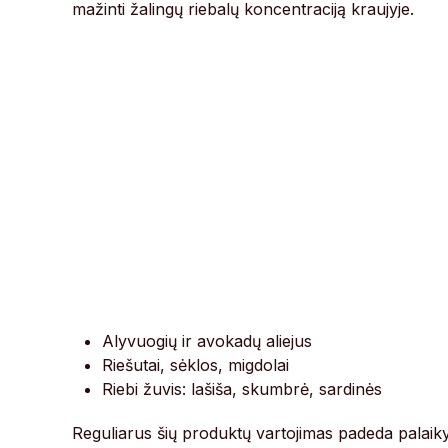
mažinti žalingų riebalų koncentraciją kraujyje.
Alyvuogių ir avokadų aliejus
Riešutai, sėklos, migdolai
Riebi žuvis: lašiša, skumbrė, sardinės
Reguliarus šių produktų vartojimas padeda palaikyti