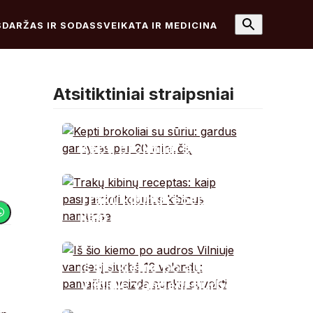
S
DARŽAS IR SODAS
SVEIKATA IR MEDICINA
Atsitiktiniai straipsniai
Kepti brokoliai su
sūriu: gardus garnyras
per 20 minučių
Trakų kibinų receptas:
kaip pasigaminti
tobulus kibinus
namuose
Iš šio kiemo po audros
Vilniuje vandenį siurbė
12 valandų: pamačius