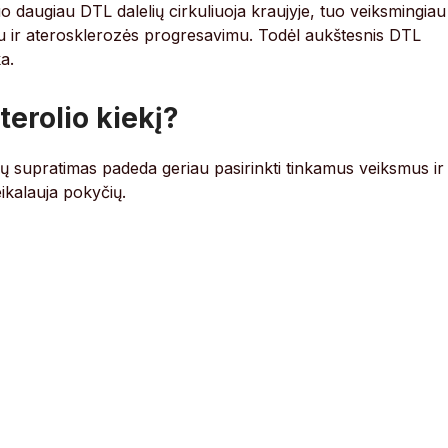
o daugiau DTL dalelių cirkuliuoja kraujyje, tuo veiksmingiau
mu ir aterosklerozės progresavimu. Todėl aukštesnis DTL
a.
erolio kiekį?
. Jų supratimas padeda geriau pasirinkti tinkamus veiksmus ir
eikalauja pokyčių.