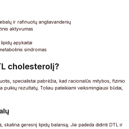
balų ir rafinuotų angliavandenių
inis aktyvumas
lipidų apykaitai
r metabolinis sindromas
TL cholesterolį?
is, specialistai pabrėžia, kad racionalūs mitybos, fizinio
uikių rezultatų. Toliau pateikiami veiksmingiausi būdai,
alų
ji, skatina geresnį lipidų balansą. Jie padeda didinti DTL ir