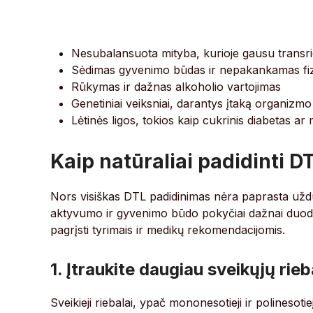
Nesubalansuota mityba, kurioje gausu transrie
Sėdimas gyvenimo būdas ir nepakankamas fiz
Rūkymas ir dažnas alkoholio vartojimas
Genetiniai veiksniai, darantys įtaką organizmo 
Lėtinės ligos, tokios kaip cukrinis diabetas a
Kaip natūraliai padidinti D
Nors visiškas DTL padidinimas nėra paprasta užduot
aktyvumo ir gyvenimo būdo pokyčiai dažnai duoda p
pagrįsti tyrimais ir medikų rekomendacijomis.
1. Įtraukite daugiau sveikųjų rieb
Sveikieji riebalai, ypač mononesotieji ir polinesotie