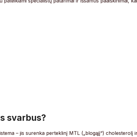
pateikiami specialistų patarimai ir išsamūs paaiškinimai, ka
ks svarbus?
tema – jis surenka perteklinį MTL („blogąjį“) cholesterolį i