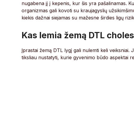
nugabena jį į kepenis, kur šis yra pašalinamas. Ku
organizmas gali kovoti su kraujagyslių užsikimši
kiekis dažnai siejamas su mažesne širdies ligų rizik
Kas lemia žemą DTL cholest
Įprastai žemą DTL lygį gali nulemti keli veiksniai
tiksliau nustatyti, kurie gyvenimo būdo aspektai r