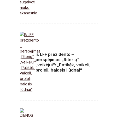
Iš LFF prezidento –
perspėjimas „Riterių“
„veikėjui“: „Patikėk, vaikeli,
broleli, baigsis liūdnai“