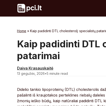
Skip
to
content
Home
»
Kaip padidinti DTL cholesterolį: specialistų patar
Kaip padidinti DTL c
patarimai
Daiva Krasauskaitė
13 gegužės, 2026
•
5 minute read
Didelio tankio lipoproteinų (DTL) cholesterolis da
pašalinti iš kraujotakos perteklines riebalų daleles 
žmonių ieško būdų, kaip natūraliai padidinti DTL ki