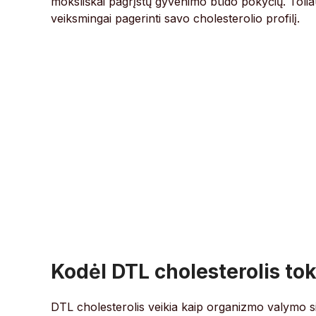
moksliškai pagrįstų gyvenimo būdo pokyčių. Toliau 
veiksmingai pagerinti savo cholesterolio profilį.
Kodėl DTL cholesterolis to
DTL cholesterolis veikia kaip organizmo valymo sis