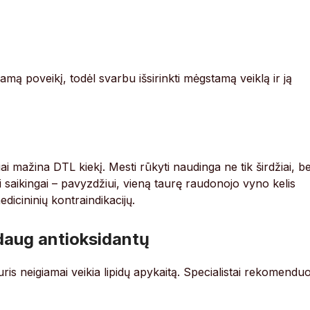
amą poveikį, todėl svarbu išsirinkti mėgstamą veiklą ir ją
ai mažina DTL kiekį. Mesti rūkyti naudinga ne tik širdžiai, be
i saikingai – pavyzdžiui, vieną taurę raudonojo vyno kelis
edicininių kontraindikacijų.
 daug antioksidantų
ris neigiamai veikia lipidų apykaitą. Specialistai rekomenduo