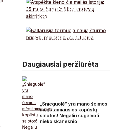
ip
vaizdą sunku suvokti
Atspėkite kieno čia
meilės istorija: 35
metai kartu ir šiltos
vestuvių akimirkos
Baltarusija formuoja
naują šturmo brigadą
prie sienos su Ukraina
Daugiausiai peržiūrėta
„Snieguolė” yra mano šeimos
mėgstamiausios kopūstų
salotos! Negaliu sugalvoti
nieko skanesnio
r