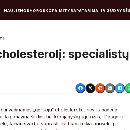
NAUJIENOS
HOROSKOPAI
MITYBA
PATARIMAI IR GUDRYBĖ
imai
holesterolį: specialistų
žnai vadinamas „geruoju“ cholesteroliu, nes jis padeda
ir taip mažina širdies bei kraujagyslių ligų riziką. Daugelis
ekį, tačiau svarbu suprasti, kad tam reikia nuoseklių ir