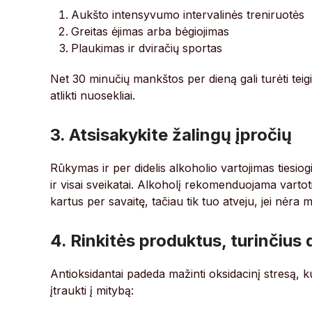
Aukšto intensyvumo intervalinės treniruotės
Greitas ėjimas arba bėgiojimas
Plaukimas ir dviračių sportas
Net 30 minučių mankštos per dieną gali turėti teigi
atlikti nuosekliai.
3. Atsisakykite žalingų įpročių
Rūkymas ir per didelis alkoholio vartojimas tiesiogi
ir visai sveikatai. Alkoholį rekomenduojama vartot
kartus per savaitę, tačiau tik tuo atveju, jei nėra m
4. Rinkitės produktus, turinčius
Antioksidantai padeda mažinti oksidacinį stresą, ku
įtraukti į mitybą: