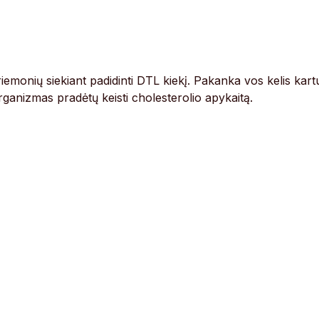
riemonių siekiant padidinti DTL kiekį. Pakanka vos kelis kart
 organizmas pradėtų keisti cholesterolio apykaitą.