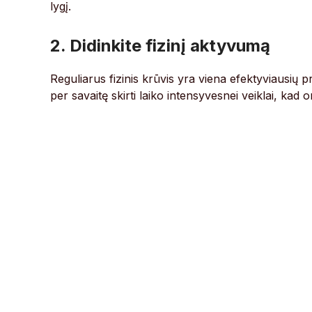
lygį.
2. Didinkite fizinį aktyvumą
Reguliarus fizinis krūvis yra viena efektyviausių p
per savaitę skirti laiko intensyvesnei veiklai, kad