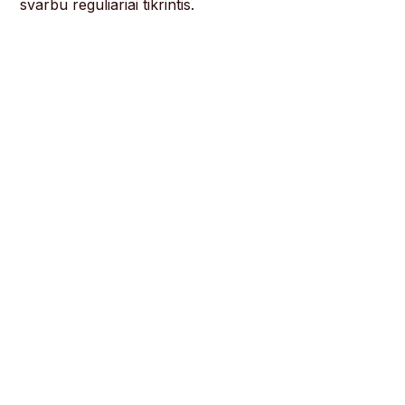
svarbu reguliariai tikrintis.