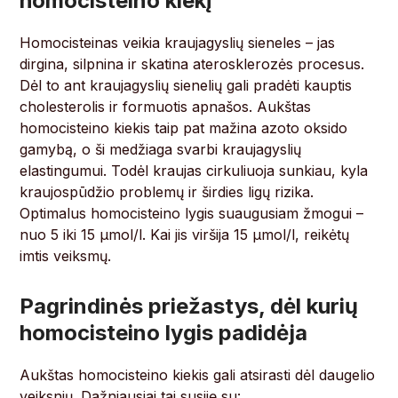
homocisteino kiekį
Homocisteinas veikia kraujagyslių sieneles – jas
dirgina, silpnina ir skatina aterosklerozės procesus.
Dėl to ant kraujagyslių sienelių gali pradėti kauptis
cholesterolis ir formuotis apnašos. Aukštas
homocisteino kiekis taip pat mažina azoto oksido
gamybą, o ši medžiaga svarbi kraujagyslių
elastingumui. Todėl kraujas cirkuliuoja sunkiau, kyla
kraujospūdžio problemų ir širdies ligų rizika.
Optimalus homocisteino lygis suaugusiam žmogui –
nuo 5 iki 15 µmol/l. Kai jis viršija 15 µmol/l, reikėtų
imtis veiksmų.
Pagrindinės priežastys, dėl kurių
homocisteino lygis padidėja
Aukštas homocisteino kiekis gali atsirasti dėl daugelio
veiksnių. Dažniausiai tai susiję su: