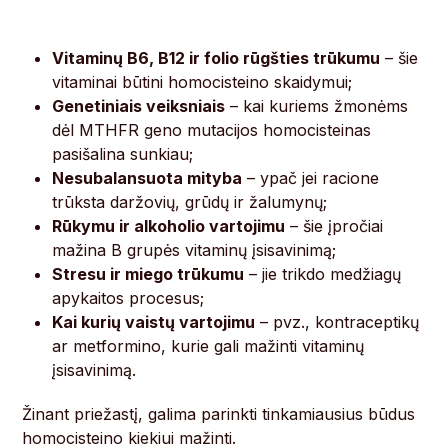
Vitaminų B6, B12 ir folio rūgšties trūkumu
– šie
vitaminai būtini homocisteino skaidymui;
Genetiniais veiksniais
– kai kuriems žmonėms
dėl MTHFR geno mutacijos homocisteinas
pasišalina sunkiau;
Nesubalansuota mityba
– ypač jei racione
trūksta daržovių, grūdų ir žalumynų;
Rūkymu ir alkoholio vartojimu
– šie įpročiai
mažina B grupės vitaminų įsisavinimą;
Stresu ir miego trūkumu
– jie trikdo medžiagų
apykaitos procesus;
Kai kurių vaistų vartojimu
– pvz., kontraceptikų
ar metformino, kurie gali mažinti vitaminų
įsisavinimą.
Žinant priežastį, galima parinkti tinkamiausius būdus
homocisteino kiekiui mažinti.