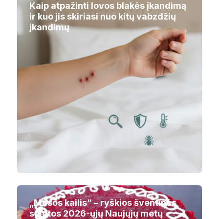
Kaip atpažinti lovos blakės įkandimą
ir kuo jis skiriasi nuo kitų vabzdžių
įkandimų
„Mėsos kailis” – ryškios šventinės
salotos 2026-ųjų Naujųjų metų