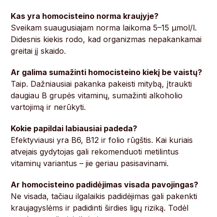
Kas yra homocisteino norma kraujyje?
Sveikam suaugusiajam norma laikoma 5–15 µmol/l.
Didesnis kiekis rodo, kad organizmas nepakankamai
greitai jį skaido.
Ar galima sumažinti homocisteino kiekį be vaistų?
Taip. Dažniausiai pakanka pakeisti mitybą, įtraukti
daugiau B grupės vitaminų, sumažinti alkoholio
vartojimą ir nerūkyti.
Kokie papildai labiausiai padeda?
Efektyviausi yra B6, B12 ir folio rūgštis. Kai kuriais
atvejais gydytojas gali rekomenduoti metilintus
vitaminų variantus – jie geriau pasisavinami.
Ar homocisteino padidėjimas visada pavojingas?
Ne visada, tačiau ilgalaikis padidėjimas gali pakenkti
kraujagyslėms ir padidinti širdies ligų riziką. Todėl