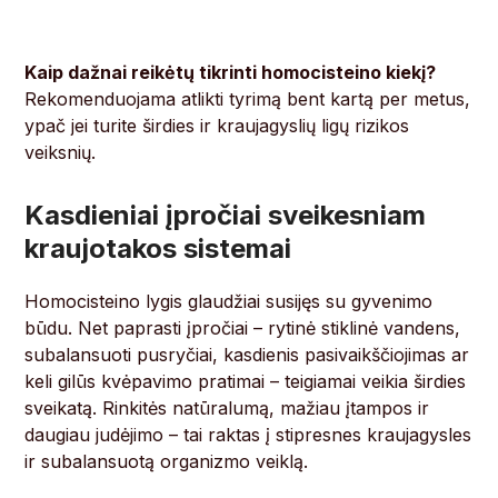
Kaip dažnai reikėtų tikrinti homocisteino kiekį?
Rekomenduojama atlikti tyrimą bent kartą per metus,
ypač jei turite širdies ir kraujagyslių ligų rizikos
veiksnių.
Kasdieniai įpročiai sveikesniam
kraujotakos sistemai
Homocisteino lygis glaudžiai susijęs su gyvenimo
būdu. Net paprasti įpročiai – rytinė stiklinė vandens,
subalansuoti pusryčiai, kasdienis pasivaikščiojimas ar
keli gilūs kvėpavimo pratimai – teigiamai veikia širdies
sveikatą. Rinkitės natūralumą, mažiau įtampos ir
daugiau judėjimo – tai raktas į stipresnes kraujagysles
ir subalansuotą organizmo veiklą.