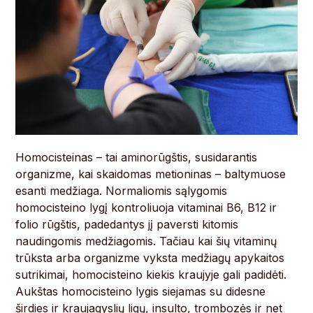
Homocisteinas – tai aminorūgštis, susidarantis
organizme, kai skaidomas metioninas – baltymuose
esanti medžiaga. Normaliomis sąlygomis
homocisteino lygį kontroliuoja vitaminai B6, B12 ir
folio rūgštis, padedantys jį paversti kitomis
naudingomis medžiagomis. Tačiau kai šių vitaminų
trūksta arba organizme vyksta medžiagų apykaitos
sutrikimai, homocisteino kiekis kraujyje gali padidėti.
Aukštas homocisteino lygis siejamas su didesne
širdies ir kraujagyslių ligų, insulto, trombozės ir net