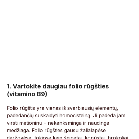
1. Vartokite daugiau folio rūgšties
(vitamino B9)
Folio rūgštis yra vienas iš svarbiausių elementų,
padedančių suskaidyti homocisteiną. Ji padeda jam
virsti metioninu – nekenksminga ir naudinga
medžiaga. Folio rūgšties gausu žalialapėse
daržovėse, tokiose kaip špinatai, kopūstai, brokoliai,