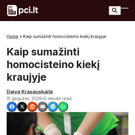
Skip
to
Ope
Clos
content
mobi
mobi
men
men
Home
»
Kaip sumažinti homocisteino kiekį kraujyje
Kaip sumažinti
homocisteino kiekį
kraujyje
Daiva Krasauskaitė
15 gegužės, 2026
•
5 minute read