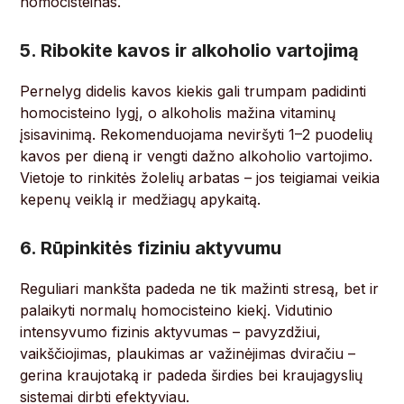
homocisteinas.
5. Ribokite kavos ir alkoholio vartojimą
Pernelyg didelis kavos kiekis gali trumpam padidinti
homocisteino lygį, o alkoholis mažina vitaminų
įsisavinimą. Rekomenduojama neviršyti 1–2 puodelių
kavos per dieną ir vengti dažno alkoholio vartojimo.
Vietoje to rinkitės žolelių arbatas – jos teigiamai veikia
kepenų veiklą ir medžiagų apykaitą.
6. Rūpinkitės fiziniu aktyvumu
Reguliari mankšta padeda ne tik mažinti stresą, bet ir
palaikyti normalų homocisteino kiekį. Vidutinio
intensyvumo fizinis aktyvumas – pavyzdžiui,
vaikščiojimas, plaukimas ar važinėjimas dviračiu –
gerina kraujotaką ir padeda širdies bei kraujagyslių
sistemai dirbti efektyviau.