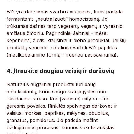
B12 yra dar vienas svarbus vitaminas, kuris padeda
fermentams „neutralizuoti“ homocisteiną. Jo
trūkumas dažnas tarp vegetarų, veganų ir vyresnio
amžiaus žmonių. Pagrindiniai šaltiniai – mėsa,
kepenėlės, žuvis, kiaušiniai ir pieno produktai. Jei šių
produktų vengiate, naudinga vartoti B12 papildus
(metilkobalamino formą – ji geriau pasisavinama).
4. Įtraukite daugiau vaisių ir daržovių
Natūralūs augaliniai produktai turi daug
antioksidantų, kurie saugo kraujagysles nuo
oksidacinio streso. Kuo įvairesnė mityba – tuo
geresnis poveikis. Rinkitės spalvingas daržoves ir
vaisius: morkas, paprikas, mėlynes, obuolius,
granatus, pomidorus. Jie padeda mažinti
uždegiminius procesus, kuriuos sukelia aukštas