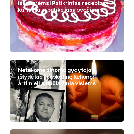
išvakarėms! Patikrintas receptas,
kuris tikrai patiks jūsų svečiams
Netekome žinomo gydytojo –
išlydėtas į paskutinę kelionę:
artimieji siunčia žinią visiems