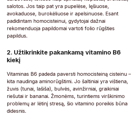
salotos. Jos taip pat yra pupelėse, lęšiuose,
avokaduose, burokėliuose ir apelsinuose. Esant
padidintam homocisteinui, gydytojai dažnai
rekomenduoja papildomai vartoti folio rūgšties
papildus.
2. Užtikrinkite pakankamą vitamino B6
kiekį
Vitaminas B6 padeda paversti homocisteiną cisteinu –
kita naudinga aminorūgštimi. Jo šaltiniai yra vištiena,
žuvis (tunai, lašiša), bulvės, avinžirniai, graikiniai
riešutai ir bananai. Žmonėms, turintiems virškinimo
problemų ar lėtinį stresą, šio vitamino poreikis būna
didesnis.