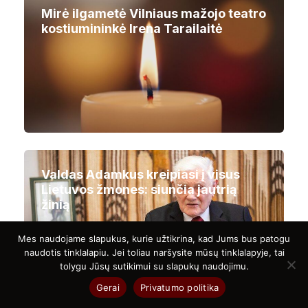
Mirė ilgametė Vilniaus mažojo teatro
kostiumininkė Irena Tarailaitė
Valdas Adamkus kreipiasi į visus
Lietuvos žmones: siunčia jautrią
žinią
Mes naudojame slapukus, kurie užtikrina, kad Jums bus patogu
naudotis tinklalapiu. Jei toliau naršysite mūsų tinklalapyje, tai
tolygu Jūsų sutikimui su slapukų naudojimu.
Gerai
Privatumo politika