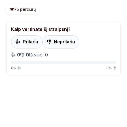
👁️
75 peržiūrų
Kaip vertinate šį straipsnį?
👍
Pritariu
👎
Nepritariu
👍
0
👎
0
Iš viso: 0
0% 👍
0% 👎