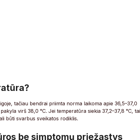
ratūra?
goje, tačiau bendrai priimta norma laikoma apie 36,5–37,0
akyla virš 38,0 °C. Jei temperatūra siekia 37,2–37,8 °C, tai
li būti svarbus sveikatos rodiklis.
ūros be simptomų priežastys