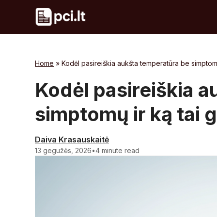
Skip
to
content
Home
»
Kodėl pasireiškia aukšta temperatūra be simptomų i
Kodėl pasireiškia 
simptomų ir ką tai ga
Daiva Krasauskaitė
13 gegužės, 2026
•
4 minute read