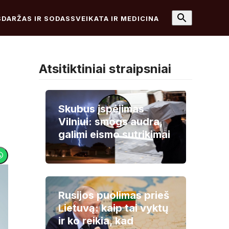
S
DARŽAS IR SODAS
SVEIKATA IR MEDICINA
Atsitiktiniai straipsniai
Skubus įspėjimas
Vilniui: smogs audra,
galimi eismo sutrikimai
Rusijos puolimas prieš
Lietuvą: kaip tai vyktų
ir ko reikia, kad