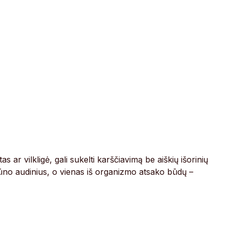
s ar vilkligė, gali sukelti karščiavimą be aiškių išorinių
ūno audinius, o vienas iš organizmo atsako būdų –