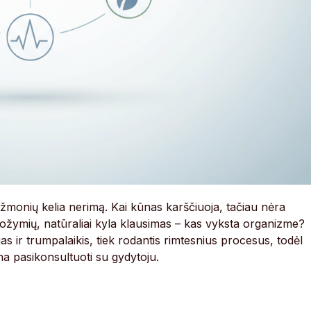
žmonių kelia nerimą. Kai kūnas karščiuoja, tačiau nėra
požymių, natūraliai kyla klausimas – kas vyksta organizme?
gas ir trumpalaikis, tiek rodantis rimtesnius procesus, todėl
ina pasikonsultuoti su gydytoju.