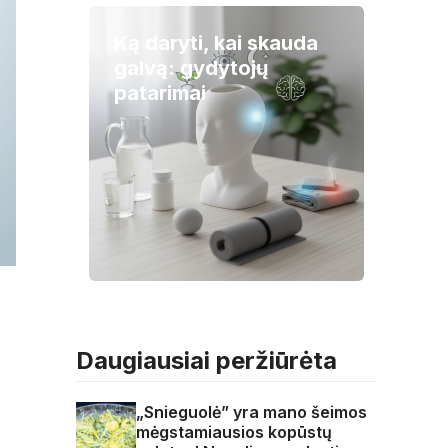
Ką daryti, kai skauda
galvą: gydytojų
patarimai
Daugiausiai peržiūrėta
„Snieguolė” yra mano šeimos
mėgstamiausios kopūstų