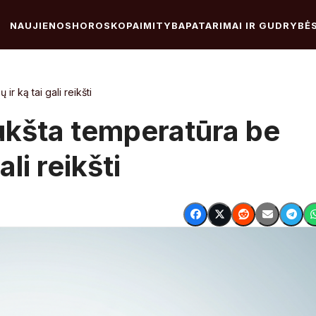
NAUJIENOS
HOROSKOPAI
MITYBA
PATARIMAI IR GUDRYBĖ
r ką tai gali reikšti
aukšta temperatūra be
li reikšti