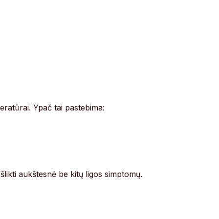
ratūrai. Ypač tai pastebima:
 išlikti aukštesnė be kitų ligos simptomų.