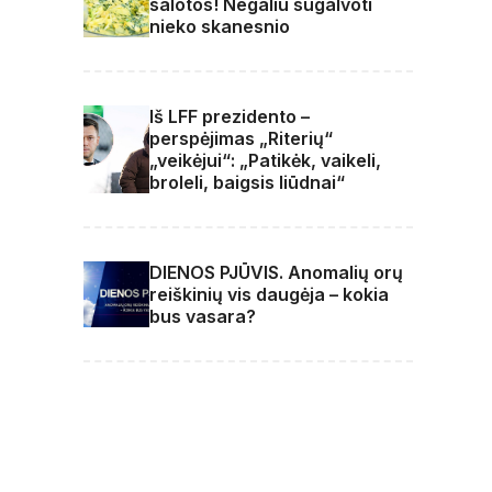
salotos! Negaliu sugalvoti
nieko skanesnio
Iš LFF prezidento –
perspėjimas „Riterių“
„veikėjui“: „Patikėk, vaikeli,
broleli, baigsis liūdnai“
DIENOS PJŪVIS. Anomalių orų
reiškinių vis daugėja – kokia
bus vasara?