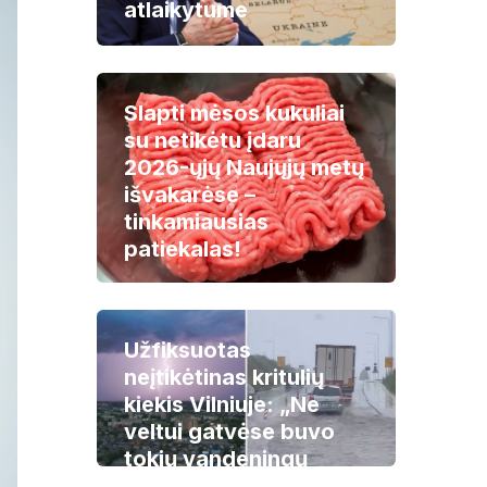
atlaikytume
Slapti mėsos kukuliai
su netikėtu įdaru
2026-ųjų Naujųjų metų
išvakarėse –
tinkamiausias
patiekalas!
Užfiksuotas
neįtikėtinas kritulių
kiekis Vilniuje: „Ne
veltui gatvėse buvo
tokių vandeningų
vaizdelių“