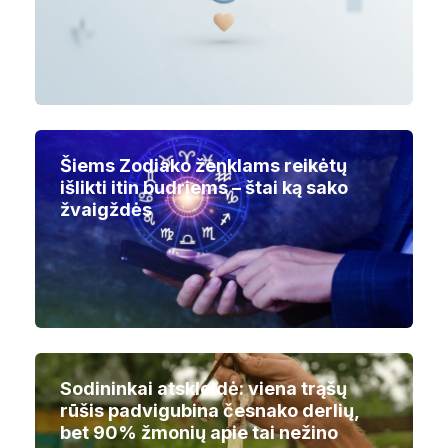
Šiems Zodiako ženklams reikėtų
išlikti itin budriems – štai ką sako
žvaigždės
Sodininkai atskleidė: viena trąšų
rūšis padvigubina česnako derlių,
bet 90% žmonių apie tai nežino