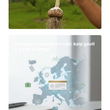
Europos sveikatos kortelė: kaip gauti
ir kodėl ji būtina