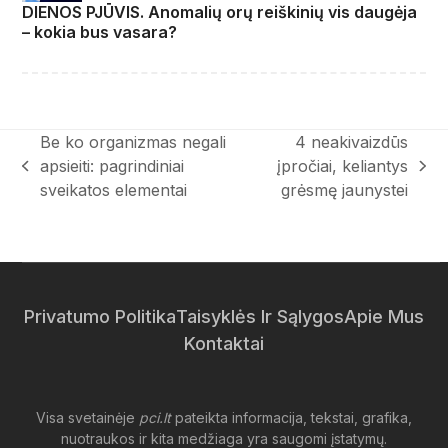
DIENOS PJŪVIS. Anomalių orų reiškinių vis daugėja
– kokia bus vasara?
Be ko organizmas negali
4 neakivaizdūs
apsieiti: pagrindiniai
įpročiai, keliantys
previous
next
sveikatos elementai
grėsmę jaunystei
post:
post:
Privatumo Politika
Taisyklės Ir Sąlygos
Apie Mus
Kontaktai
Visa svetainėje
pci.lt
pateikta informacija, tekstai, grafika,
nuotraukos ir kita medžiaga yra saugomi įstatymų.