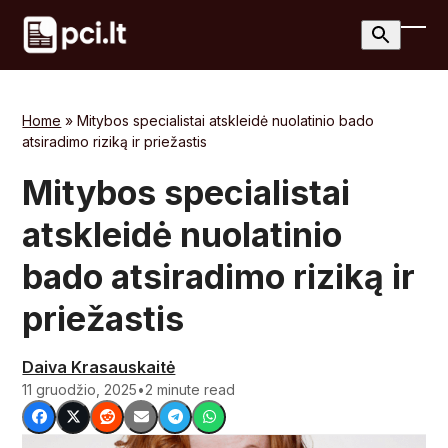
Skip
to
Ope
Clos
content
mobi
mobi
men
men
Home
»
Mitybos specialistai atskleidė nuolatinio bado
atsiradimo riziką ir priežastis
Mitybos specialistai
atskleidė nuolatinio
bado atsiradimo riziką ir
priežastis
Daiva Krasauskaitė
11 gruodžio, 2025
•
2 minute read