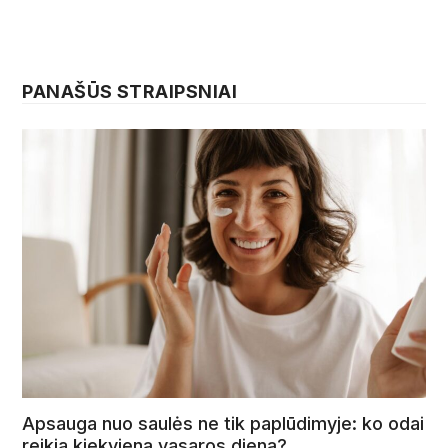
PANAŠŪS STRAIPSNIAI
Apsauga nuo saulės ne tik paplūdimyje: ko odai
reikia kiekvieną vasaros dieną?