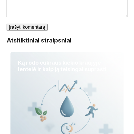
Atsitiktiniai straipsniai
Ką rodo cukraus kiekio kraujyje
lentelė ir kaip ją teisingai suprasti