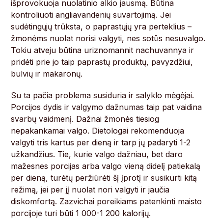
išprovokuoja nuolatinio alkio jausmą. Būtina
kontroliuoti angliavandenių suvartojimą. Jei
sudėtingųjų trūksta, o paprastųjų yra perteklius –
žmonėms nuolat norisi valgyti, nes sotūs nesuvalgo.
Tokiu atveju būtina uriznomannit nachuvannya ir
pridėti prie jo taip paprastų produktų, pavyzdžiui,
bulvių ir makaronų.
Su ta pačia problema susiduria ir salyklo mėgėjai.
Porcijos dydis ir valgymo dažnumas taip pat vaidina
svarbų vaidmenį. Dažnai žmonės tiesiog
nepakankamai valgo. Dietologai rekomenduoja
valgyti tris kartus per dieną ir tarp jų padaryti 1-2
užkandžius. Tie, kurie valgo dažniau, bet daro
mažesnes porcijas arba valgo vieną didelį patiekalą
per dieną, turėtų peržiūrėti šį įprotį ir susikurti kitą
režimą, jei per jį nuolat nori valgyti ir jaučia
diskomfortą. Zazvichai poreikiams patenkinti maisto
porcijoje turi būti 1 000-1 200 kalorijų.