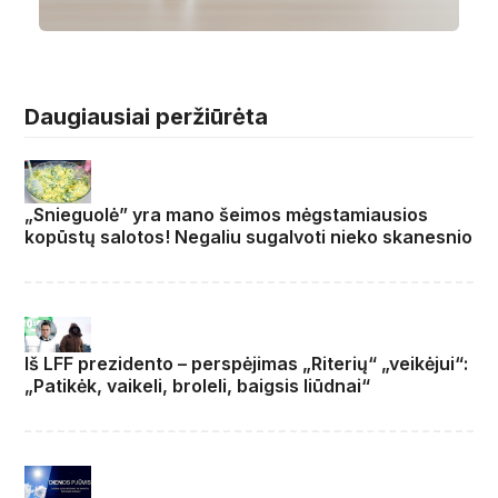
Daugiausiai peržiūrėta
„Snieguolė” yra mano šeimos mėgstamiausios
kopūstų salotos! Negaliu sugalvoti nieko skanesnio
Iš LFF prezidento – perspėjimas „Riterių“ „veikėjui“:
„Patikėk, vaikeli, broleli, baigsis liūdnai“