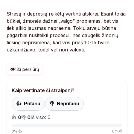
Stresą ir depresiją reikėtų vertinti atskirai. Esant tokiai
būklei, žmonės dažnai „valgo” problemas, bet vis
tiek alkio jausmas nepraeina. Tokiu atveju būtina
pagarbiai nusiteikti procesui, nes daugelis žmonių
tiesiog neprisimena, kad vos prieš 10-15 hvilin
užkandžiavo, todėl vėl nori valgyti.
👁️
133 peržiūrų
Kaip vertinate šį straipsnį?
👍
Pritariu
👎
Nepritariu
👍
0
👎
0
Iš viso: 0
0% 👍
0% 👎