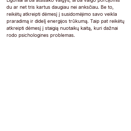
Ligoniai arba atsisako valgyti, arba valgo porcijomis
du ar net tris kartus daugiau nei anksčiau. Be to,
reikėtų atkreipti dėmesį į susidomėjimo savo veikla
praradimą ir didelį energijos trūkumą. Taip pat reikėtų
atkreipti dėmesį į staigią nuotaikų kaitą, kuri dažnai
rodo psichologines problemas.