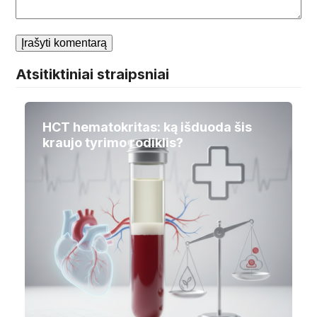
Atsitiktiniai straipsniai
HCT hematokritas: ką išduoda šis
kraujo tyrimo rodiklis?