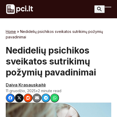
Skip
to
Ope
Clos
content
mobi
mobi
men
men
Home
»
Nedidelių psichikos sveikatos sutrikimų požymių
pavadinimai
Nedidelių psichikos
sveikatos sutrikimų
požymių pavadinimai
Daiva Krasauskaitė
11 gruodžio, 2025
•
2 minute read