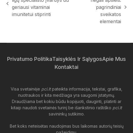
ligų specialisto įvardyti du
negali apsieiti:
previous
geriausi vitaminai
pagrindiniai
next
post:
imunitetui stiprinti
sveikatos
post:
elementai
Privatumo Politika
Taisyklės Ir Sąlygos
Apie Mus
Kontaktai
Visa svetainėje
pci.lt
pateikta informacija, tekstai, grafika,
nuotraukos ir kita medžiaga yra saugomi įstatymų.
Draudžiama bet kokiu būdu kopijuoti, dauginti, platinti ar
kitaip naudoti svetainės turinį be išankstinio raštiško
pci.lt
savininkų sutikimo.
Bet koks neteisėtas naudojimas bus laikomas autorių teisių
pažeidimu.