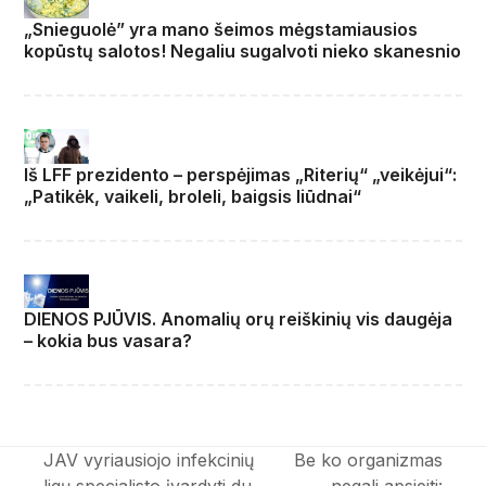
„Snieguolė” yra mano šeimos mėgstamiausios
kopūstų salotos! Negaliu sugalvoti nieko skanesnio
Iš LFF prezidento – perspėjimas „Riterių“ „veikėjui“:
„Patikėk, vaikeli, broleli, baigsis liūdnai“
DIENOS PJŪVIS. Anomalių orų reiškinių vis daugėja
– kokia bus vasara?
JAV vyriausiojo infekcinių
Be ko organizmas