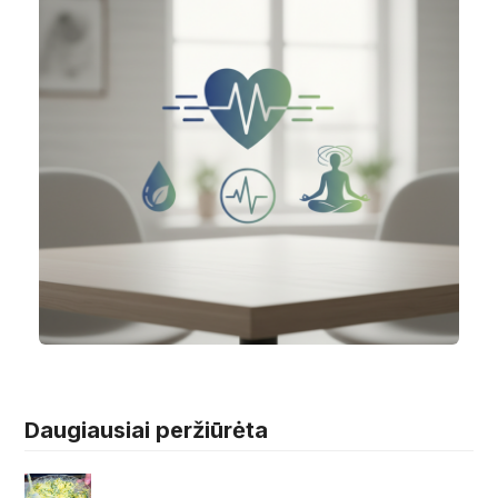
Daugiausiai peržiūrėta