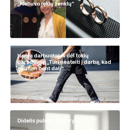
„Nebuvo jokių ženklų“
Įspėja darbuotojus dėl tokių
darbdavių: „Turi neateiti į darbą, kad
gautum bent dalį“
Didelis pulsas: ką daryti?