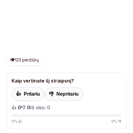
👁️
123 peržiūrų
Kaip vertinate šį straipsnį?
👍
Pritariu
👎
Nepritariu
👍
0
👎
0
Iš viso: 0
0% 👍
0% 👎