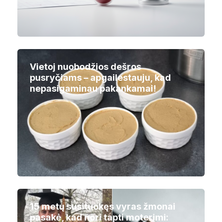
Vietoj nuobodžios dešros
pusryčiams – apgailestauju, kad
nepasigaminau pakankamai!
15 metų susituokęs vyras žmonai
pasakė, kad nori tapti moterimi: