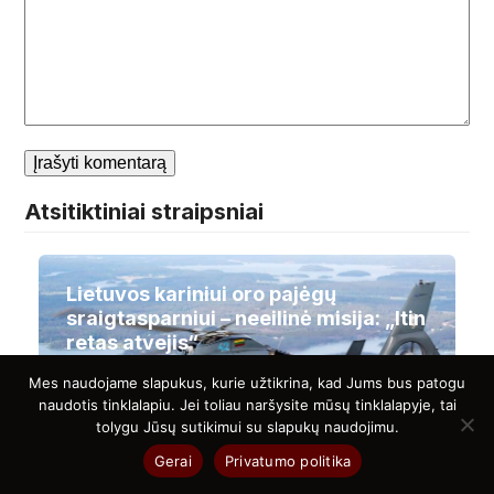
Atsitiktiniai straipsniai
Lietuvos kariniui oro pajėgų
sraigtasparniui – neeilinė misija: „Itin
retas atvejis“
Mes naudojame slapukus, kurie užtikrina, kad Jums bus patogu
naudotis tinklalapiu. Jei toliau naršysite mūsų tinklalapyje, tai
tolygu Jūsų sutikimui su slapukų naudojimu.
Gerai
Privatumo politika