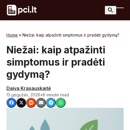
Skip
to
Ope
Clos
content
mobi
mobi
men
men
Home
»
Niežai: kaip atpažinti simptomus ir pradėti gydymą?
Niežai: kaip atpažinti
simptomus ir pradėti
gydymą?
Daiva Krasauskaitė
13 gegužės, 2026
•
8 minute read