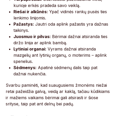
kurioje erkės pradeda savo veiklą.
Riešai ir alkūnės:
Ypač vidinės rankų pusės ties
lenkimo linijomis.
Pažastys:
Jautri oda aplink pažastis yra dažnas
taikinys.
Juosmuo ir pilvas:
Bėrimai dažnai atsiranda ties
diržo linija ar aplink bambą.
Lytiniai organai:
Vyrams dažnai atsiranda
mazgelių ant lytinių organų, o moterims – aplink
spenelius.
Sėdmenys:
Apatinė sėdmenų dalis taip pat
dažnai nukenčia.
Svarbu paminėti, kad suaugusiems žmonėms niežai
retai pažeidžia galvą, veidą ar kaklą, tačiau kūdikiams
ir mažiems vaikams bėrimai gali atsirasti ir šiose
srityse, taip pat ant delnų bei padų.