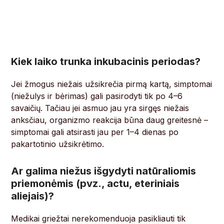
Kiek laiko trunka inkubacinis periodas?
Jei žmogus niežais užsikrečia pirmą kartą, simptomai
(niežulys ir bėrimas) gali pasirodyti tik po 4–6
savaičių. Tačiau jei asmuo jau yra sirgęs niežais
anksčiau, organizmo reakcija būna daug greitesnė –
simptomai gali atsirasti jau per 1–4 dienas po
pakartotinio užsikrėtimo.
Ar galima niežus išgydyti natūraliomis
priemonėmis (pvz., actu, eteriniais
aliejais)?
Medikai griežtai nerekomenduoja pasikliauti tik