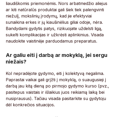
liaudiškomis priemonėmis. Nors arbatmedžio aliejus
ar kiti natūralūs produktai gali šiek tiek palengvinti
niežulį, mokslinių įrodymų, kad jie efektyviai
sunaikina erkes ir jų kiaušinėlius giliai odoje, nėra.
Bandydami gydytis patys, rizikuojate uždelsti ligą,
sukelti komplikacijas ir užkrėsti aplinkinius. Visada
naudokite vaistinėje parduodamus preparatus.
Ar galiu eiti į darbą ar mokyklą, jei sergu
niežais?
Kol nepradėjote gydymo, eiti į kolektyvą negalima.
Paprastai vaikai gali grįžti į mokyklą, o suaugusieji į
darbą jau kitą dieną po pirmojo gydymo kurso (pvz.,
pasitepus vaistais ir išlaikius juos reikiamą laiką bei
nusiprausus). Tačiau visada pasitarkite su gydytoju
dėl konkrečios situacijos.