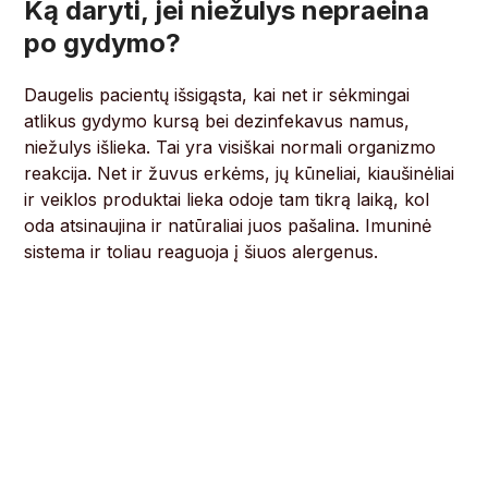
Ką daryti, jei niežulys nepraeina
po gydymo?
Daugelis pacientų išsigąsta, kai net ir sėkmingai
atlikus gydymo kursą bei dezinfekavus namus,
niežulys išlieka. Tai yra visiškai normali organizmo
reakcija. Net ir žuvus erkėms, jų kūneliai, kiaušinėliai
ir veiklos produktai lieka odoje tam tikrą laiką, kol
oda atsinaujina ir natūraliai juos pašalina. Imuninė
sistema ir toliau reaguoja į šiuos alergenus.