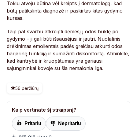
Tokiu atveju būtina vėl kreiptis į dermatologą, kad
būtų patikslinta diagnozė ir paskirtas kitas gydymo
kursas.
Taip pat svarbu atkreipti dėmesį į odos būklę po
gydymo – ji gali būti išsausėjusi ir jautri. Nuolatinis
drėkinimas emolientais padės greičiau atkurti odos
barjerinę funkciją ir sumažinti diskomfortą. Atminkite,
kad kantrybė ir kruopštumas yra geriausi
sąjungininkai kovoje su šia nemalonia liga.
👁️
56 peržiūrų
Kaip vertinate šį straipsnį?
👍
Pritariu
👎
Nepritariu