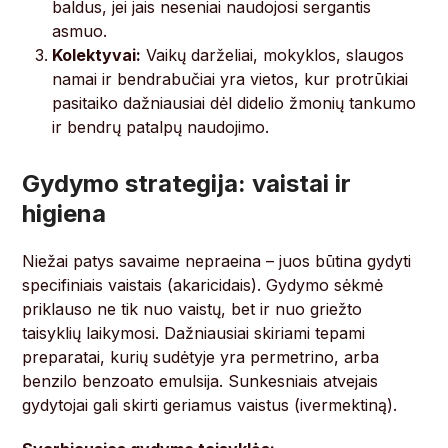
baldus, jei jais neseniai naudojosi sergantis
asmuo.
Kolektyvai:
Vaikų darželiai, mokyklos, slaugos
namai ir bendrabučiai yra vietos, kur protrūkiai
pasitaiko dažniausiai dėl didelio žmonių tankumo
ir bendrų patalpų naudojimo.
Gydymo strategija: vaistai ir
higiena
Niežai patys savaime nepraeina – juos būtina gydyti
specifiniais vaistais (akaricidais). Gydymo sėkmė
priklauso ne tik nuo vaistų, bet ir nuo griežto
taisyklių laikymosi. Dažniausiai skiriami tepami
preparatai, kurių sudėtyje yra permetrino, arba
benzilo benzoato emulsija. Sunkesniais atvejais
gydytojai gali skirti geriamus vaistus (ivermektiną).