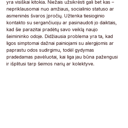
yra visiškai kitokia. Niežais užsikrėsti gali bet kas –
nepriklausomai nuo amžiaus, socialinio statuso ar
asmeninės švaros įpročių. Užtenka tiesioginio
kontakto su sergančiuoju ar pasinaudoti jo daiktais,
kad šie parazitai pradėtų savo veiklą naujo
šeimininko odoje. Didžiausia problema yra ta, kad
ligos simptomai dažnai painiojami su alergijomis ar
paprastu odos sudirgimu, todėl gydymas
pradedamas pavėluotai, kai liga jau būna pažengusi
ir išplitusi tarp šeimos narių ar kolektyve.