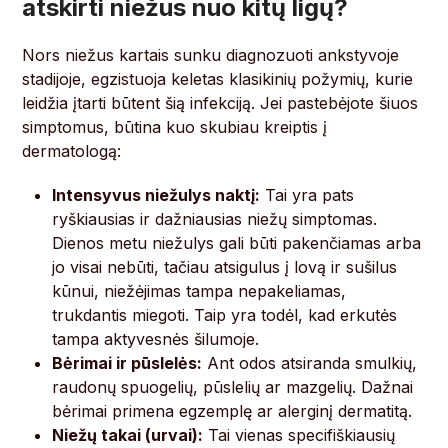
atskirti niežus nuo kitų ligų?
Nors niežus kartais sunku diagnozuoti ankstyvoje
stadijoje, egzistuoja keletas klasikinių požymių, kurie
leidžia įtarti būtent šią infekciją. Jei pastebėjote šiuos
simptomus, būtina kuo skubiau kreiptis į
dermatologą:
Intensyvus niežulys naktį:
Tai yra pats
ryškiausias ir dažniausias niežų simptomas.
Dienos metu niežulys gali būti pakenčiamas arba
jo visai nebūti, tačiau atsigulus į lovą ir sušilus
kūnui, niežėjimas tampa nepakeliamas,
trukdantis miegoti. Taip yra todėl, kad erkutės
tampa aktyvesnės šilumoje.
Bėrimai ir pūslelės:
Ant odos atsiranda smulkių,
raudonų spuogelių, pūslelių ar mazgelių. Dažnai
bėrimai primena egzemplę ar alerginį dermatitą.
Niežų takai (urvai):
Tai vienas specifiškiausių