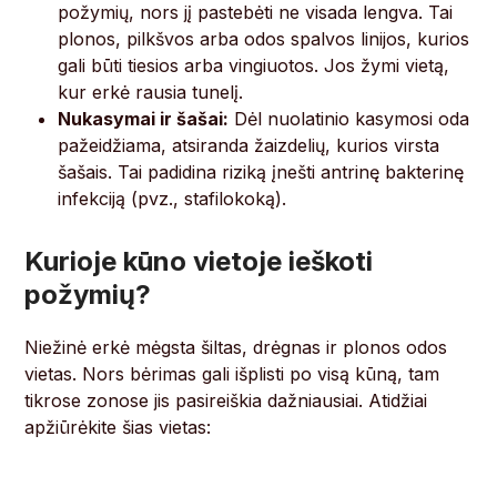
požymių, nors jį pastebėti ne visada lengva. Tai
plonos, pilkšvos arba odos spalvos linijos, kurios
gali būti tiesios arba vingiuotos. Jos žymi vietą,
kur erkė rausia tunelį.
Nukasymai ir šašai:
Dėl nuolatinio kasymosi oda
pažeidžiama, atsiranda žaizdelių, kurios virsta
šašais. Tai padidina riziką įnešti antrinę bakterinę
infekciją (pvz., stafilokoką).
Kurioje kūno vietoje ieškoti
požymių?
Niežinė erkė mėgsta šiltas, drėgnas ir plonos odos
vietas. Nors bėrimas gali išplisti po visą kūną, tam
tikrose zonose jis pasireiškia dažniausiai. Atidžiai
apžiūrėkite šias vietas: