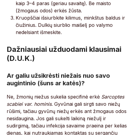
kaip 3–4 paras (geriau savaitę). Be maisto
(žmogaus odos) erkės žūsta.
Kruopščiai išsiurbkite kilimus, minkštus baldus ir
čiužinius. Dulkių siurblio maišelį po valymo
nedelsiant išmeskite.
Dažniausiai užduodami klausimai
(D.U.K.)
Ar galiu užsikrėsti niežais nuo savo
augintinio (šuns ar katės)?
Ne, žmonių niežus sukelia specifinė erkė
Sarcoptes
scabiei var. hominis
. Gyvūnai gali sirgti savo niežų
rūšimi, tačiau gyvūnų niežų erkės ant žmogaus odos
nesidaugina. Jos gali sukelti laikiną niežulį ir
sudirgimą, tačiau infekcija savaime praeina per kelias
dienas, kai nutraukiamas kontaktas su sergančiu