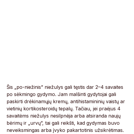
Šis „po-niežinis” niežulys gali tęstis dar 2–4 savaites
po sėkmingo gydymo. Jam malšinti gydytojai gali
paskirti drėkinamųjų kremų, antihistamininių vaistų ar
vietinių kortikosteroidų tepalų. Tačiau, jei praėjus 4
savaitėms niežulys nesilpnėja arba atsiranda naujų
bėrimų ir „urvų”, tai gali reikšti, kad gydymas buvo
neveiksmingas arba įvyko pakartotinis užsikrėtimas.