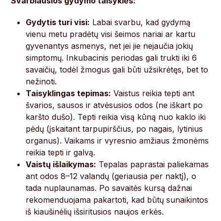
Svarbiausios gydymo taisyklės:
Gydytis turi visi:
Labai svarbu, kad gydymą
vienu metu pradėtų visi šeimos nariai ar kartu
gyvenantys asmenys, net jei jie nejaučia jokių
simptomų. Inkubacinis periodas gali trukti iki 6
savaičių, todėl žmogus gali būti užsikrėtęs, bet to
nežinoti.
Taisyklingas tepimas:
Vaistus reikia tepti ant
švarios, sausos ir atvėsusios odos (ne iškart po
karšto dušo). Tepti reikia visą kūną nuo kaklo iki
pėdų (įskaitant tarpupirščius, po nagais, lytinius
organus). Vaikams ir vyresnio amžiaus žmonėms
reikia tepti ir galvą.
Vaistų išlaikymas:
Tepalas paprastai paliekamas
ant odos 8–12 valandų (geriausia per naktį), o
tada nuplaunamas. Po savaitės kursą dažnai
rekomenduojama pakartoti, kad būtų sunaikintos
iš kiaušinėlių išsiritusios naujos erkės.