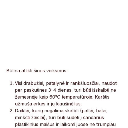
Būtina atlikti šiuos veiksmus:
Visi drabužiai, patalynė ir rankšluosčiai, naudoti
per paskutines 3–4 dienas, turi būti išskalbti ne
žemesnėje kaip 60°C temperatūroje. Karštis
užmuša erkes ir jų kiaušinėlius.
Daiktai, kurių negalima skalbti (paltai, batai,
minkšti žaislai), turi būti sudėti į sandarius
plastikinius maišus ir laikomi juose ne trumpiau