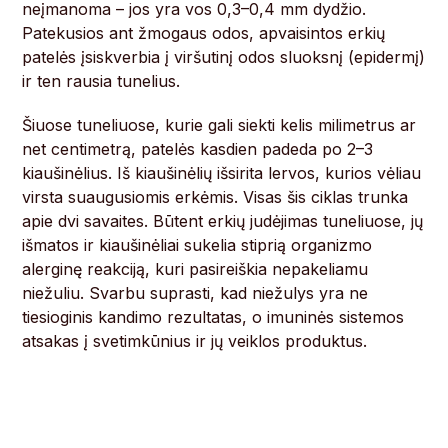
neįmanoma – jos yra vos 0,3–0,4 mm dydžio.
Patekusios ant žmogaus odos, apvaisintos erkių
patelės įsiskverbia į viršutinį odos sluoksnį (epidermį)
ir ten rausia tunelius.
Šiuose tuneliuose, kurie gali siekti kelis milimetrus ar
net centimetrą, patelės kasdien padeda po 2–3
kiaušinėlius. Iš kiaušinėlių išsirita lervos, kurios vėliau
virsta suaugusiomis erkėmis. Visas šis ciklas trunka
apie dvi savaites. Būtent erkių judėjimas tuneliuose, jų
išmatos ir kiaušinėliai sukelia stiprią organizmo
alerginę reakciją, kuri pasireiškia nepakeliamu
niežuliu. Svarbu suprasti, kad niežulys yra ne
tiesioginis kandimo rezultatas, o imuninės sistemos
atsakas į svetimkūnius ir jų veiklos produktus.