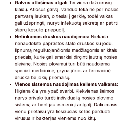
Galvos atlošimas atgal:
Tai viena dažniausių
klaidų. Atlošus galvą, vanduo teka ne per nosies
pertvarą laukan, o tiesiai į gerklę, todėl vaikas
gali užspringti, nuryti infekuotą sekretą ar patirti
stiprų kosulio priepuolį.
Netinkamos druskos naudojimas:
Niekada
nenaudokite paprastos stalo druskos su jodu,
lipnumą reguliuojančiomis medžiagomis ar kitais
priedais, kurie gali smarkiai dirginti jautrią nosies
gleivinę. Nosies plovimui turi būti naudojama
speciali medicininė, gryna jūros ar farmacinė
druska be jokių priemaišų.
Vienos sistemos naudojimas keliems vaikams:
Higiena čia yra ypač svarbi. Kiekvienas šeimos
narys privalo turėti individualią nosies plovimo
sistemą ar bent jau asmeninį antgalį. Dalinimasis
vienu prietaisu yra tiesiausias kelias perduoti
virusus ir bakterijas vieniems nuo kitų.