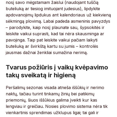
nosį savo mėgstamam žaislui (naudojant tuščią
buteliuką ar tiesiog imituojant judesius), lipdykite
apdovanojimų lipdukus ant kalendoriaus už kiekvieną
sėkmingą plovimą. Labai padeda asmeninis pavyzdys
– parodykite, kaip nosį plaunate sau, šypsokitės ir
leiskite vaikui suprasti, kad tai nėra skausminga ar
pavojinga. Taip pat leiskite vaikui pačiam laikyti
buteliuką ar švirkštą kartu su jumis – kontrolės
jausmas dažnai ženkliai sumažina nerimą.
Tvarus požiūris į vaikų kvėpavimo
takų sveikatą ir higieną
Peršalimų sezonas visada atneša iššūkių ir nerimo
naktų, tačiau turint tinkamų žinių bei patikimų
priemonių, šiuos iššūkius galima įveikti kur kas
lengviau ir greičiau. Nosies plovimo sistema nėra tik
vienkartinis sprendimas užklupus ligai; tai gali ir