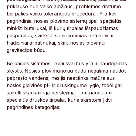
priklauso nuo vaiko amžiaus, problemos rimtumo
bei paties vaiko tolerancijos procedūrai. Yra keli
pagrindiniai nosies plovimo sistemų tipai: specialūs
minkšti buteliukai, iš kurių tirpalas išspaudžiamas
paspaudus, švirkštai su silikoniniais antgaliais ir
tradiciniai arbatinukai, skirti nosies plovimui
gravitacijos būdu.
Be pačios sistemos, labai svarbus yra ir naudojamas
skystis. Nosies plovimui jokiu būdu negalima naudoti
paprasto vandens, nes jis neatitinka natūralaus
nosies gleivinės pH ir druskingumo lygio, todėl gali
sukelti skausmingą perštėjimą. Tam naudojami
specialūs druskos tirpalai, kurie skirstomi į dvi
pagrindines kategorijas: