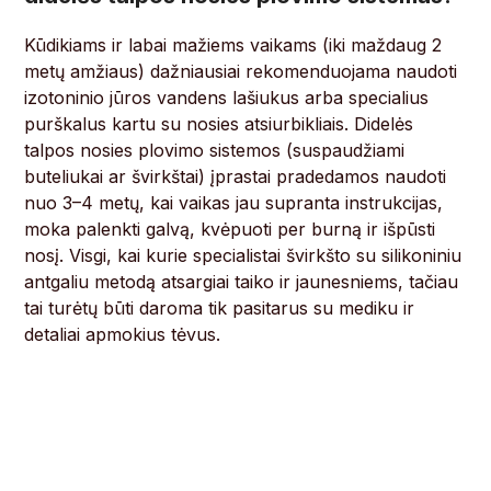
Kūdikiams ir labai mažiems vaikams (iki maždaug 2
metų amžiaus) dažniausiai rekomenduojama naudoti
izotoninio jūros vandens lašiukus arba specialius
purškalus kartu su nosies atsiurbikliais. Didelės
talpos nosies plovimo sistemos (suspaudžiami
buteliukai ar švirkštai) įprastai pradedamos naudoti
nuo 3–4 metų, kai vaikas jau supranta instrukcijas,
moka palenkti galvą, kvėpuoti per burną ir išpūsti
nosį. Visgi, kai kurie specialistai švirkšto su silikoniniu
antgaliu metodą atsargiai taiko ir jaunesniems, tačiau
tai turėtų būti daroma tik pasitarus su mediku ir
detaliai apmokius tėvus.