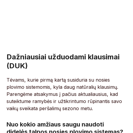
Dažniausiai užduodami klausimai
(DUK)
Tėvams, kurie pirmą kartą susiduria su nosies
plovimo sistemomis, kyla daug natūralių klausimų.
Parengėme atsakymus į pačius aktualiausius, kad
suteiktume ramybės ir užtikrintumo rūpinantis savo
vaikų sveikata peršalimų sezono metu.
Nuo kokio amžiaus saugu naudoti
didelės talpos nosies plovimo sistemas?