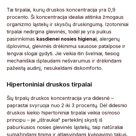
Tai tirpalai, kurių druskos koncentracija yra 0,9
procento. Ši koncentracija idealiai atitinka žmogaus
organizmo ląstelių ir skysčių druskingumą. Izotoniniai
tirpalai nedirgina gleivinės, todėl jie yra puikus
pasirinkimas
kasdienei nosies higienai
, alergenų
išplovimui, gleivinės drėkinimui sausose patalpose ir
lengvai slogai gydyti. Jie veikia itin švelniai, tiesiog
mechaniškai išplaudami nešvarumus ir drėkindami
pažeistą audinį, nesukeldami diskomforto.
Hipertoniniai druskos tirpalai
Šių tirpalų druskos koncentracija yra didesnė –
paprastai svyruoja nuo 2 iki 3 procentų. Dėl didesnio
druskos kiekio hipertoniniai tirpalai veikia osmoso
principu – jie „ištraukia“ perteklinį skystį iš
paburkusios nosies gleivinės ląstelių, taip natūraliai
sumažindami tinimą ir atlaisvindami kvėpavimo takus.