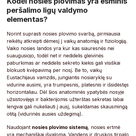
Kodėl nosies plovimas yra esminis
peršalimo ligų valdymo
elementas?
Norint suprasti nosies plovimo svarbą, pirmiausia
reikėtų atkreipti dėmesį į vaikų anatomiją ir fiziologiją.
Vaiko nosies landos yra kur kas siauresnės nei
suaugusiojo, todėl net ir nedidelis gleivinės
paburkimas ar nedidelis sekreto kiekis gali visiškai
blokuoti kvėpavimą per nosį. Be to, vaikų
Eustachijaus vamzdis, jungiantis nosiaryklę su
vidurine ausimi, yra trumpesnis, platesnis ir išsidėstęs
horizontaliau. Dėl šios anatominės ypatybės nosyje
užsistovėjęs ir bakterijomis užterštas sekretas labai
lengvai gali nukeliauti į ausį, sukeldamas skausmingą
otitą (vidurinės ausies uždegimą).
Naudojant
nosies plovimo sistemą
, nosies ertmė
yra mechaniškai išvaloma. Vandens ir druskos tirpalo