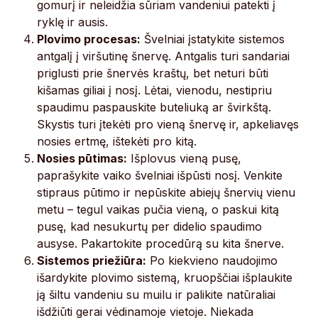
gomurį ir neleidžia sūriam vandeniui patekti į
ryklę ir ausis.
Plovimo procesas:
Švelniai įstatykite sistemos
antgalį į viršutinę šnervę. Antgalis turi sandariai
priglusti prie šnervės kraštų, bet neturi būti
kišamas giliai į nosį. Lėtai, vienodu, nestipriu
spaudimu paspauskite buteliuką ar švirkštą.
Skystis turi įtekėti pro vieną šnervę ir, apkeliavęs
nosies ertmę, ištekėti pro kitą.
Nosies pūtimas:
Išplovus vieną pusę,
paprašykite vaiko švelniai išpūsti nosį. Venkite
stipraus pūtimo ir nepūskite abiejų šnervių vienu
metu – tegul vaikas pučia vieną, o paskui kitą
pusę, kad nesukurtų per didelio spaudimo
ausyse. Pakartokite procedūrą su kita šnerve.
Sistemos priežiūra:
Po kiekvieno naudojimo
išardykite plovimo sistemą, kruopščiai išplaukite
ją šiltu vandeniu su muilu ir palikite natūraliai
išdžiūti gerai vėdinamoje vietoje. Niekada