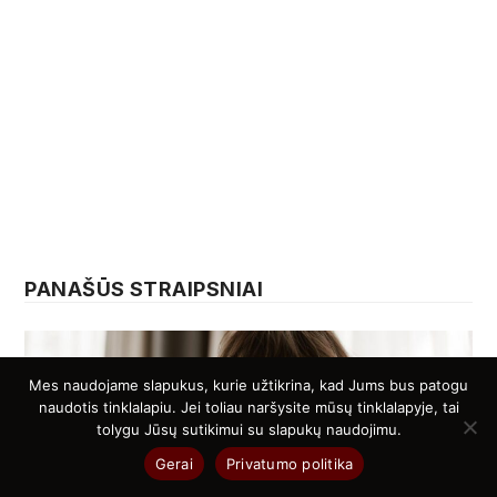
PANAŠŪS STRAIPSNIAI
Mes naudojame slapukus, kurie užtikrina, kad Jums bus patogu
naudotis tinklalapiu. Jei toliau naršysite mūsų tinklalapyje, tai
tolygu Jūsų sutikimui su slapukų naudojimu.
Gerai
Privatumo politika