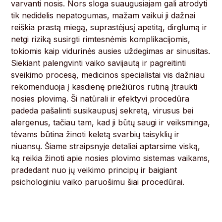
varvanti nosis. Nors sloga suaugusiajam gali atrodyti
tik nedidelis nepatogumas, mažam vaikui ji dažnai
reiškia prastą miegą, suprastėjusį apetitą, dirglumą ir
netgi riziką susirgti rimtesnėmis komplikacijomis,
tokiomis kaip vidurinės ausies uždegimas ar sinusitas.
Siekiant palengvinti vaiko savijautą ir pagreitinti
sveikimo procesą, medicinos specialistai vis dažniau
rekomenduoja į kasdienę priežiūros rutiną įtraukti
nosies plovimą. Ši natūrali ir efektyvi procedūra
padeda pašalinti susikaupusį sekretą, virusus bei
alergenus, tačiau tam, kad ji būtų saugi ir veiksminga,
tėvams būtina žinoti keletą svarbių taisyklių ir
niuansų. Šiame straipsnyje detaliai aptarsime viską,
ką reikia žinoti apie nosies plovimo sistemas vaikams,
pradedant nuo jų veikimo principų ir baigiant
psichologiniu vaiko paruošimu šiai procedūrai.