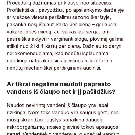
Procedūrų dažnumas priklauso nuo situacijos.
Profilaktiškai, pavyzdžiui, po apsilankymo darželyje
ar viešose vietose peršalimų sezono įkarštyje,
pakanka nosį išplauti kartą per dieną – geriausia
vakare, prieš miegą. Jei vaikas jau serga, jam
pasireiškia aktyvi ir varginanti sloga, plovimą galima
atlikti nuo 2 iki 4 kartų per dieną. Dažniau to daryti
nerekomenduojama, kad nebūtų išplaunama
naudinga natūrali nosies gleivinės mikroflora ir
nebūtų mechaniškai perdirginami audiniai.
Ar tikrai negalima naudoti paprasto
vandens iš čiaupo net ir jį pašildžius?
Naudoti nevirintą vandenį iš čiaupo yra labai
rizikinga. Nors toks vanduo yra saugus gerti, nes
mūsų skrandžio rūgštys sunaikina daugelį
mikroorganizmų, nosies gleivinė tokios apsaugos
neturi. Vandentiekio vandenyje, o ypač jei vanduo