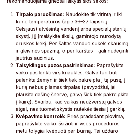
rekomenduojama griežtai laikytis šios sekos:
Tirpalo paruošimas:
Naudokite tik virintą ir iki
kūno temperatūros (apie 36–37 laipsnių
Celsijaus) atvėsintą vandenį arba specialų sterilų
skystį. Į jį įmaišykite tikslų, gamintojo nurodytą
druskos kiekį. Per šaltas vanduo sukels skausmą
ir gleivinės spazmą, o per karštas – gali nudeginti
jautrius audinius.
Taisyklingos pozos pasirinkimas:
Paprašykite
vaiko pasilenkti virš kriauklės. Galva turi būti
palenkta žemyn ir šiek tiek pakreipta į tą pusę, į
kurią nebus pilamas tirpalas (pavyzdžiui, jei
plausite dešinę šnervę, galvą šiek tiek pakreipkite
į kairę). Svarbu, kad vaikas neužverstų galvos
atgal, nes tuomet skystis nutekės tiesiai į gerklę.
Kvėpavimo kontrolė:
Prieš pradedant plovimą,
paprašykite vaiko išsižioti ir visos procedūros
metu tolygiai kvėpuoti per burną. Tai uždaro