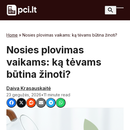
Skip
to
Ope
Clos
content
mobi
mobi
men
men
Home
»
Nosies plovimas vaikams: ką tėvams būtina žinoti?
Nosies plovimas
vaikams: ką tėvams
būtina žinoti?
Daiva Krasauskaitė
23 gegužės, 2026
•
11 minute read