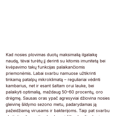
Kad nosies plovimas duotų maksimalią ilgalaikę
naudą, tėvai turėtų jį derinti su kitomis imunitetą bei
kvėpavimo takų funkcijas palaikančiomis
priemonėmis. Labai svarbu namuose užtikrinti
tinkamą patalpų mikroklimatą – reguliariai vėdinti
kambarius, net ir esant šaltam orui lauke, bei
palaikyti optimalią, maždaug 50–60 procentų, oro
drėgmę. Sausas oras ypač agresyviai džiovina nosies
gleivinę šildymo sezono metu, padarydamas ją
pažeidžiamą virusams ir bakterijoms. Taip pat svarbu