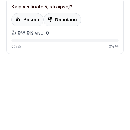
Kaip vertinate šį straipsnį?
👍
Pritariu
👎
Nepritariu
👍
0
👎
0
Iš viso: 0
0% 👍
0% 👎