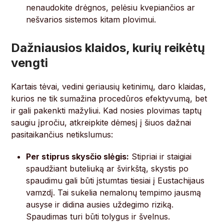
nenaudokite drėgnos, pelėsiu kvepiančios ar
nešvarios sistemos kitam plovimui.
Dažniausios klaidos, kurių reikėtų
vengti
Kartais tėvai, vedini geriausių ketinimų, daro klaidas,
kurios ne tik sumažina procedūros efektyvumą, bet
ir gali pakenkti mažyliui. Kad nosies plovimas taptų
saugiu įpročiu, atkreipkite dėmesį į šiuos dažnai
pasitaikančius netikslumus:
Per stiprus skysčio slėgis:
Stipriai ir staigiai
spaudžiant buteliuką ar švirkštą, skystis po
spaudimu gali būti įstumtas tiesiai į Eustachijaus
vamzdį. Tai sukelia nemalonų tempimo jausmą
ausyse ir didina ausies uždegimo riziką.
Spaudimas turi būti tolygus ir švelnus.