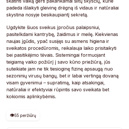
skatinti vaiką gerti pakankamai šiltų skysčių, kurie
padeda išlaikyti gleivinę drėgną iš vidaus ir natūraliai
skystina nosyje besikaupiantį sekretą.
Ugdykite šiuos sveikus įpročius palaipsniui,
pasitelkdami kantrybę, žaidimus ir meilę. Kiekvienas
naujas įgūdis, ypač susijęs su asmens higiena ir
sveikatos procedūromis, reikalauja laiko prisitaikyti
bei pasitikėjimo tėvais. Sistemingai formuojant
teigiamą vaiko požiūrį į savo kūno priežiūrą, jūs
suteikiate jam ne tik tiesioginę fizinę apsaugą nuo
sezoninių virusų bangų, bet ir labai vertingą dovaną
visam gyvenimui – supratimą, kaip atsakingai,
natūraliai ir efektyviai rūpintis savo sveikata bet
kokiomis aplinkybėmis.
👁️
55 peržiūrų