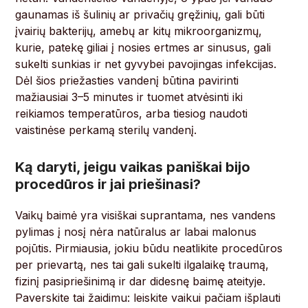
gaunamas iš šulinių ar privačių gręžinių, gali būti
įvairių bakterijų, amebų ar kitų mikroorganizmų,
kurie, patekę giliai į nosies ertmes ar sinusus, gali
sukelti sunkias ir net gyvybei pavojingas infekcijas.
Dėl šios priežasties vandenį būtina pavirinti
mažiausiai 3–5 minutes ir tuomet atvėsinti iki
reikiamos temperatūros, arba tiesiog naudoti
vaistinėse perkamą sterilų vandenį.
Ką daryti, jeigu vaikas paniškai bijo
procedūros ir jai priešinasi?
Vaikų baimė yra visiškai suprantama, nes vandens
pylimas į nosį nėra natūralus ar labai malonus
pojūtis. Pirmiausia, jokiu būdu neatlikite procedūros
per prievartą, nes tai gali sukelti ilgalaikę traumą,
fizinį pasipriešinimą ir dar didesnę baimę ateityje.
Paverskite tai žaidimu: leiskite vaikui pačiam išplauti