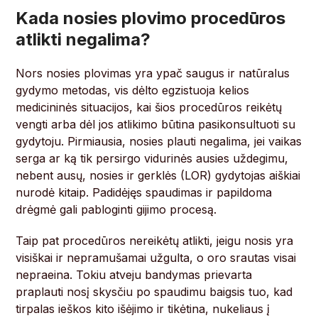
Kada nosies plovimo procedūros
atlikti negalima?
Nors nosies plovimas yra ypač saugus ir natūralus
gydymo metodas, vis dėlto egzistuoja kelios
medicininės situacijos, kai šios procedūros reikėtų
vengti arba dėl jos atlikimo būtina pasikonsultuoti su
gydytoju. Pirmiausia, nosies plauti negalima, jei vaikas
serga ar ką tik persirgo vidurinės ausies uždegimu,
nebent ausų, nosies ir gerklės (LOR) gydytojas aiškiai
nurodė kitaip. Padidėjęs spaudimas ir papildoma
drėgmė gali pabloginti gijimo procesą.
Taip pat procedūros nereikėtų atlikti, jeigu nosis yra
visiškai ir nepramušamai užgulta, o oro srautas visai
nepraeina. Tokiu atveju bandymas prievarta
praplauti nosį skysčiu po spaudimu baigsis tuo, kad
tirpalas ieškos kito išėjimo ir tikėtina, nukeliaus į