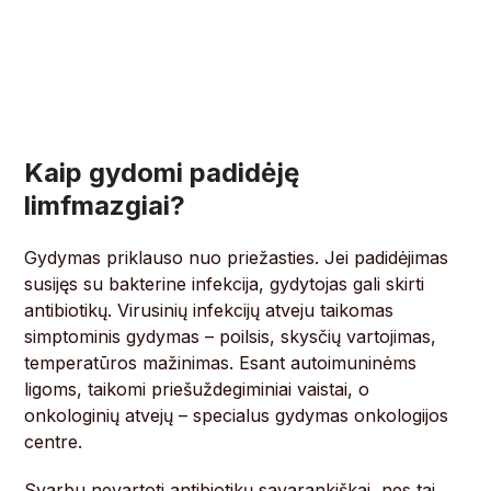
Kaip gydomi padidėję
limfmazgiai?
Gydymas priklauso nuo priežasties. Jei padidėjimas
susijęs su bakterine infekcija, gydytojas gali skirti
antibiotikų. Virusinių infekcijų atveju taikomas
simptominis gydymas – poilsis, skysčių vartojimas,
temperatūros mažinimas. Esant autoimuninėms
ligoms, taikomi priešuždegiminiai vaistai, o
onkologinių atvejų – specialus gydymas onkologijos
centre.
Svarbu nevartoti antibiotikų savarankiškai, nes tai