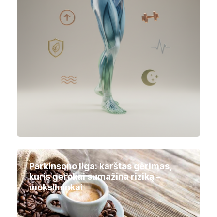
Parkinsono liga: karštas gėrimas,
kuris gerokai sumažina riziką –
mokslininkai