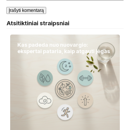
Atsitiktiniai straipsniai
Kas padeda nuo nuovargio:
ekspertai pataria, kaip atgauti jėgas