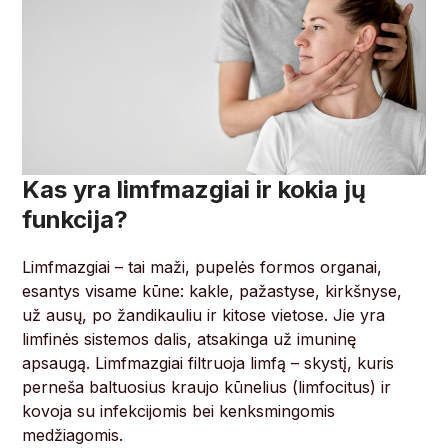
Kas yra limfmazgiai ir kokia jų
funkcija?
Limfmazgiai – tai maži, pupelės formos organai,
esantys visame kūne: kakle, pažastyse, kirkšnyse,
už ausų, po žandikauliu ir kitose vietose. Jie yra
limfinės sistemos dalis, atsakinga už imuninę
apsaugą. Limfmazgiai filtruoja limfą – skystį, kuris
perneša baltuosius kraujo kūnelius (limfocitus) ir
kovoja su infekcijomis bei kenksmingomis
medžiagomis.