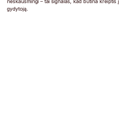
neskausmingi – tai signalas, kad būtina kreiptis į
gydytoją.