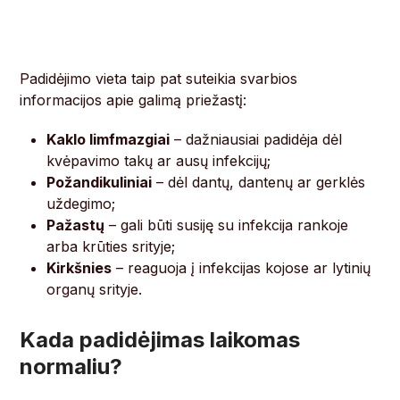
Padidėjimo vieta taip pat suteikia svarbios
informacijos apie galimą priežastį:
Kaklo limfmazgiai
– dažniausiai padidėja dėl
kvėpavimo takų ar ausų infekcijų;
Požandikuliniai
– dėl dantų, dantenų ar gerklės
uždegimo;
Pažastų
– gali būti susiję su infekcija rankoje
arba krūties srityje;
Kirkšnies
– reaguoja į infekcijas kojose ar lytinių
organų srityje.
Kada padidėjimas laikomas
normaliu?