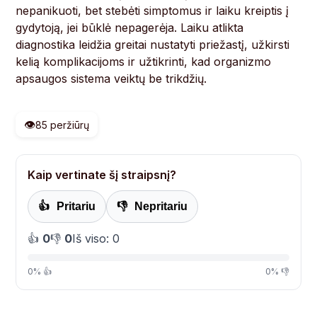
nepanikuoti, bet stebėti simptomus ir laiku kreiptis į
gydytoją, jei būklė nepagerėja. Laiku atlikta
diagnostika leidžia greitai nustatyti priežastį, užkirsti
kelią komplikacijoms ir užtikrinti, kad organizmo
apsaugos sistema veiktų be trikdžių.
👁️
85 peržiūrų
Kaip vertinate šį straipsnį?
👍
Pritariu
👎
Nepritariu
👍
0
👎
0
Iš viso: 0
0% 👍
0% 👎