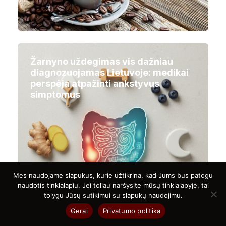
Žarnyno uždegimas vis dažniau
diagnozuojamas Lietuvoje: medikai
perspėja atpažinti ankstyvus
simptomus
Mes naudojame slapukus, kurie užtikrina, kad Jums bus patogu
naudotis tinklalapiu. Jei toliau naršysite mūsų tinklalapyje, tai
tolygu Jūsų sutikimui su slapukų naudojimu.
Gerai
Privatumo politika