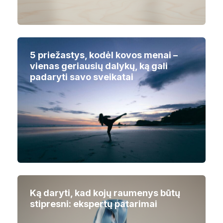
5 priežastys, kodėl kovos menai –
vienas geriausių dalykų, ką gali
padaryti savo sveikatai
Ką daryti, kad kojų raumenys būtų
stipresni: ekspertų patarimai