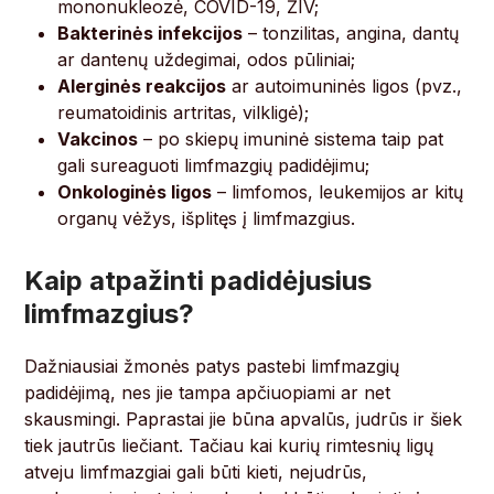
mononukleozė, COVID-19, ŽIV;
Bakterinės infekcijos
– tonzilitas, angina, dantų
ar dantenų uždegimai, odos pūliniai;
Alerginės reakcijos
ar autoimuninės ligos (pvz.,
reumatoidinis artritas, vilkligė);
Vakcinos
– po skiepų imuninė sistema taip pat
gali sureaguoti limfmazgių padidėjimu;
Onkologinės ligos
– limfomos, leukemijos ar kitų
organų vėžys, išplitęs į limfmazgius.
Kaip atpažinti padidėjusius
limfmazgius?
Dažniausiai žmonės patys pastebi limfmazgių
padidėjimą, nes jie tampa apčiuopiami ar net
skausmingi. Paprastai jie būna apvalūs, judrūs ir šiek
tiek jautrūs liečiant. Tačiau kai kurių rimtesnių ligų
atveju limfmazgiai gali būti kieti, nejudrūs,