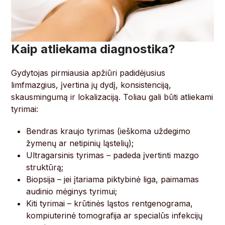
Kaip atliekama diagnostika?
Gydytojas pirmiausia apžiūri padidėjusius
limfmazgius, įvertina jų dydį, konsistenciją,
skausmingumą ir lokalizaciją. Toliau gali būti atliekami
tyrimai:
Bendras kraujo tyrimas (ieškoma uždegimo
žymenų ar netipinių ląstelių);
Ultragarsinis tyrimas – padeda įvertinti mazgo
struktūrą;
Biopsija – jei įtariama piktybinė liga, paimamas
audinio mėginys tyrimui;
Kiti tyrimai – krūtinės ląstos rentgenograma,
kompiuterinė tomografija ar specialūs infekcijų