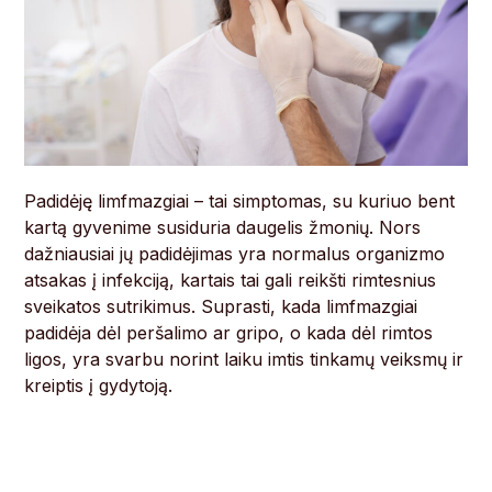
Padidėję limfmazgiai – tai simptomas, su kuriuo bent
kartą gyvenime susiduria daugelis žmonių. Nors
dažniausiai jų padidėjimas yra normalus organizmo
atsakas į infekciją, kartais tai gali reikšti rimtesnius
sveikatos sutrikimus. Suprasti, kada limfmazgiai
padidėja dėl peršalimo ar gripo, o kada dėl rimtos
ligos, yra svarbu norint laiku imtis tinkamų veiksmų ir
kreiptis į gydytoją.