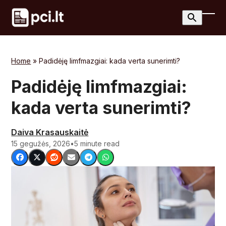
Skip
to
Ope
Clos
content
mobi
mobi
men
men
Home
»
Padidėję limfmazgiai: kada verta sunerimti?
Padidėję limfmazgiai:
kada verta sunerimti?
Daiva Krasauskaitė
15 gegužės, 2026
•
5 minute read