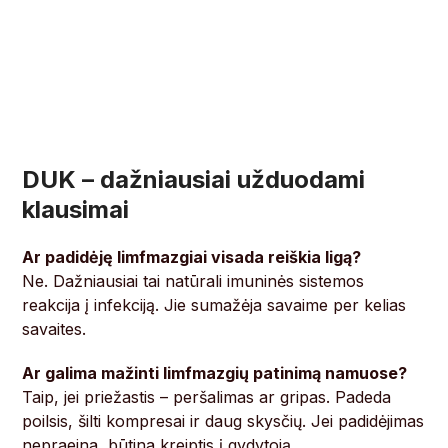
DUK – dažniausiai užduodami
klausimai
Ar padidėję limfmazgiai visada reiškia ligą?
Ne. Dažniausiai tai natūrali imuninės sistemos
reakcija į infekciją. Jie sumažėja savaime per kelias
savaites.
Ar galima mažinti limfmazgių patinimą namuose?
Taip, jei priežastis – peršalimas ar gripas. Padeda
poilsis, šilti kompresai ir daug skysčių. Jei padidėjimas
nepraeina, būtina kreiptis į gydytoją.