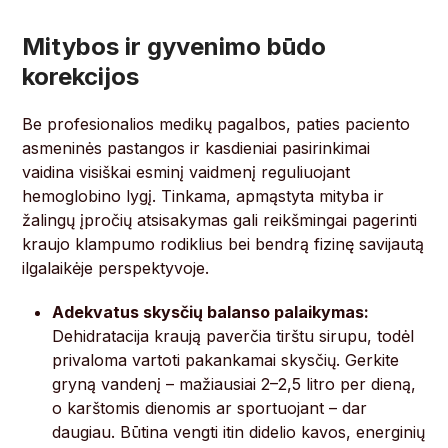
Mitybos ir gyvenimo būdo
korekcijos
Be profesionalios medikų pagalbos, paties paciento
asmeninės pastangos ir kasdieniai pasirinkimai
vaidina visiškai esminį vaidmenį reguliuojant
hemoglobino lygį. Tinkama, apmąstyta mityba ir
žalingų įpročių atsisakymas gali reikšmingai pagerinti
kraujo klampumo rodiklius bei bendrą fizinę savijautą
ilgalaikėje perspektyvoje.
Adekvatus skysčių balanso palaikymas:
Dehidratacija kraują paverčia tirštu sirupu, todėl
privaloma vartoti pakankamai skysčių. Gerkite
gryną vandenį – mažiausiai 2–2,5 litro per dieną,
o karštomis dienomis ar sportuojant – dar
daugiau. Būtina vengti itin didelio kavos, energinių