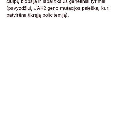
čiulpų biopsija ir labai tikslūs genetiniai tyrimai
(pavyzdžiui, JAK2 geno mutacijos paieška, kuri
patvirtina tikrąją policitemiją).