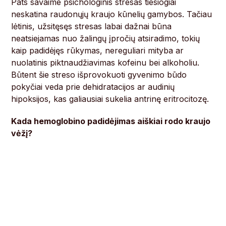
Pats savaime psichologinis stresas tiesiogiai
neskatina raudonųjų kraujo kūnelių gamybos. Tačiau
lėtinis, užsitęsęs stresas labai dažnai būna
neatsiejamas nuo žalingų įpročių atsiradimo, tokių
kaip padidėjęs rūkymas, nereguliari mityba ar
nuolatinis piktnaudžiavimas kofeinu bei alkoholiu.
Būtent šie streso išprovokuoti gyvenimo būdo
pokyčiai veda prie dehidratacijos ar audinių
hipoksijos, kas galiausiai sukelia antrinę eritrocitozę.
Kada hemoglobino padidėjimas aiškiai rodo kraujo
vėžį?