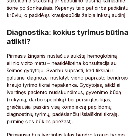
sukeldama skausmą ar spaudimo jausmą kairiajame
šone po šonkauliais. Kepenys taip pat dirba padidintu
krūviu, o padidėjęs kraujospūdis žaloja inkstų audinį.
Diagnostika: kokius tyrimus būtina
atlikti?
Pirmasis žingsnis nustačius aukštą hemoglobiną
eilinio vizito metu – neatidėliotina konsultacija su
šeimos gydytoju. Svarbu suprasti, kad tiksliai ir
galutinei diagnozei nustatyti vieno paprasto bendrojo
kraujo tyrimo tikrai nepakanka. Gydytojas, atidžiai
įvertinęs paciento nusiskundimus, gyvenimo būdą
(rūkymą, darbo specifiką) bei persirgtas ligas,
greičiausiai paskirs visą kompleksą papildomų
diagnostinių tyrimų, padėsiančių išsiaiškinti tikrąją,
pirminę šios būklės priežastį.
Pirmiausia bus įvertintas kitas bendro kraujo tyrimo