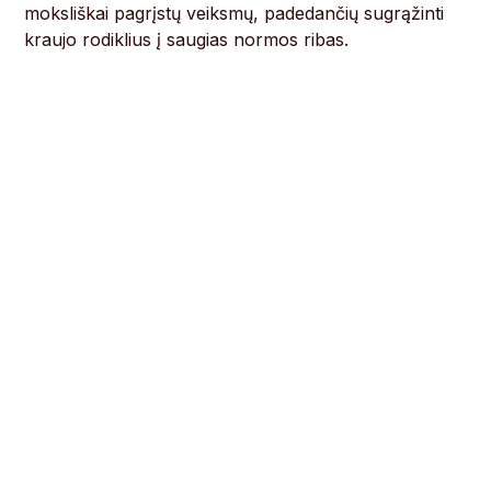
moksliškai pagrįstų veiksmų, padedančių sugrąžinti
kraujo rodiklius į saugias normos ribas.