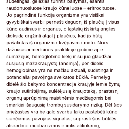
sudėtingas, geležies turintis baltymas, esantis
raudonuosiuose kraujo kūneliuose – eritrocituose.
Jo pagrindinė funkcija organizme yra visiškai
gyvybiškai svarbi: pernešti deguonį iš plaučių į visus
kūno audinius ir organus, o ląstelių išskirtą anglies
dioksidą grąžinti atgal į plaučius, kad jis būtų
pašalintas iš organizmo kvėpavimo metu. Nors
dažniausiai medicinos praktikoje girdime apie
sumažėjusį hemoglobino kiekį ir su juo glaudžiai
susijusią mažakraujystę (anemiją), per didelis
hemoglobinas yra ne mažiau aktuali, sudėtinga ir
potencialiai pavojinga sveikatos būklė. Pernelyg
didelė šio baltymo koncentracija kraujyje lemia žymų
kraujo sutirštėjimą, sulėtėjusią kraujotaką, prastesnį
organų aprūpinimą maistinėmis medžiagomis bei
smarkiai išaugusią trombų susidarymo riziką. Dėl šios
priežasties yra be galo svarbu laiku pastebėti kūno
siunčiamus pavojaus signalus, suprasti šios būklės
atsiradimo mechanizmus ir imtis atitinkamų,