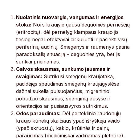
Nuolatinis nuovargis, vangumas ir energijos
stoka:
Nors kraujyje gausu deguonies pernešėjų
(eritrocitų), dėl pernelyg klampaus kraujo jis
tiesiog negali efektyviai cirkuliuoti ir pasiekti visų
periferinių audinių. Smegenys ir raumenys patiria
paradoksalią situaciją – deguonies yra, bet jis
sunkiai prieinamas.
Galvos skausmas, sunkumo jausmas ir
svaigimas:
Sutrikusi smegenų kraujotaka,
padidėjęs spaudimas smegenų kraujagyslėse
dažnai sukelia pulsuojančius, migreninio
pobūdžio skausmus, spengimą ausyse ir
orientacijos ar pusiausvyros sutrikimus.
Odos paraudimas:
Dėl perteklinio raudonųjų
kraujo kūnelių skaičiaus ypač išryškėja veido
(ypač skruostų), kaklo, krūtinės ir delnų
paraudimas (mediciniškai vadinamas plethora).