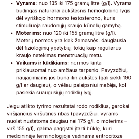
Vyrams:
nuo 135 iki 175 gramų litre (g/l). Vyrams
būdingas natūraliai aukštesnis hemoglobino lygis
dėl vyriškojo hormono testosterono, kuris
stimuliuoja raudonųjų kraujo kūnelių gamybą.
Moterims:
nuo 120 iki 155 gramų litre (g/l).
Moterų normos yra kiek žemesnės, daugiausia
dėl fiziologinių ypatybių, tokių kaip reguliarus
kraujo netekimas menstruacijų metu.
Vaikams ir kūdikiams:
normos kinta
priklausomai nuo amžiaus tarpsnio. Pavyzdžiui,
naujagimiams jos būna itin aukštos (gali siekti 190
g/l ar daugiau), o vėliau palaipsniui mažėja, kol
pasiekia suaugusiųjų rodiklių lygį.
Jeigu atlikto tyrimo rezultatai rodo rodiklius, gerokai
viršijančius viršutines ribas (pavyzdžiui, vyrams
nuolat nustatoma daugiau nei 175 g/l, o moterims –
virš 155 g/l), galima pagrįstai įtarti būklę, kuri
medicininėje terminologijoje vadinama eritrocitoze