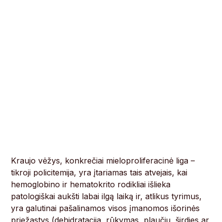
Kraujo vėžys, konkrečiai mieloproliferacinė liga –
tikroji policitemija, yra įtariamas tais atvejais, kai
hemoglobino ir hematokrito rodikliai išlieka
patologiškai aukšti labai ilgą laiką ir, atlikus tyrimus,
yra galutinai pašalinamos visos įmanomos išorinės
priežastys (dehidratacija, rūkymas, plaučių, širdies ar