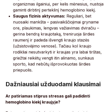
organizmas ilgainiui, per kelis mėnesius, nustoja
gaminti dirbtinį perteklinį hemoglobino kiekį.
Saugus fizinis aktyvumas:
Reguliari, bet
nuosaiki mankšta – pasivaikščiojimai gryname
ore, plaukimas, lengvas važiavimas dviračiu –
gerina bendrą kraujotaką, treniruoja širdies
raumenį ir padeda išvengti kraujo stazės
(užsistovėjimo venose). Tačiau kol kraujo
rodikliai nesutvarkyti ir kraujas yra labai tirštas,
griežtai reikėtų vengti itin alinamo, sunkaus
sporto, kad nebūtų išprovokuotas širdies
priepuolis.
Dažniausiai užduodami klausimai
Ar patiriamas stiprus stresas gali padidinti
hemoglobino kiekį kraujyje?