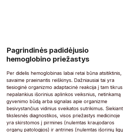
Pagrindinės padidėjusio
hemoglobino priežastys
Per didelis hemoglobinas labai retai būna atsitiktinis,
savaime praeinantis reiškinys. Dažniausiai tai yra
tiesioginė organizmo adaptacinė reakcija į tam tikrus
nepalankius išorinius aplinkos veiksnius, netinkamą
gyvenimo būdą arba signalas apie organizme
besivystančius vidinius sveikatos sutrikimus. Siekiant
tikslesnės diagnostikos, visos priežastys medicinoje
yra skirstomos į pirmines (nulemtas kraujodaros
organų patologijos) ir antrines (nulemtas išorinių ligų