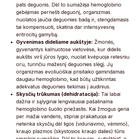
pats deguonis. Dėl to sumažėja hemoglobino
gebėjimas pernešti deguonį, organizmas
nuolatos jaučia deguonies badą ir, stengdamasis
tai kompensuoti, skatina dar intensyvesnę
eritrocitų gamybą.
Gyvenimas dideliame aukštyje:
Žmonės,
gyvenantys kalnuotose vietovėse, kur didelis
aukštis virš jūros lygio, nuolat kvėpuoja retesniu
oru, turinčiu mažesnį deguonies slėgį. Jų
organizmas evoliuciškai prisitaiko gamindamas
daugiau hemoglobino, kad būtų užtikrintas
adekvatus deguonies tiekimas į audinius.
Skysčių trūkumas (dehidratacija):
Tai labai
dažna ir sąlyginai lengviausiai pašalinama
hemoglobino šuolio priežastis. Kai žmogus geria
per mažai vandens, stipriai prakaituoja ar
netenka skysčių dėl ligos (viduriavimo, vėmimo),
kraujo plazmos (skystosios kraujo dalies) tūris
smarkiai sumažėja. Dėl to kraujas „sutirštėja“, o