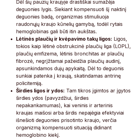
Dėl šių pauzių kraujyje drastiškai sumažėja
deguonies lygis. Siekiant kompensuoti šį naktinį
deguonies badą, organizmas stimuliuoja
raudonųjų kraujo kūnelių gamybą, todėl rytais
hemoglobinas gali būti itin aukštas.
Lėtinės plaučių ir kvėpavimo takų ligos:
Ligos,
tokios kaip lėtinė obstrukcinė plaučių liga (LOPL),
plaučių emfizema, lėtinis bronchitas ar plaučių
fibrozė, negrįžtamai pažeidžia plaučių audinį,
apsunkindamos dujų apykaitą. Dėl to deguonis
sunkiai patenka į kraują, skatindamas antrinę
policitemiją.
Širdies ligos ir ydos:
Tam tikros įgimtos ar įgytos
širdies ydos (pavyzdžiui, širdies
nepakankamumas), kai veninis ir arterinis
kraujas maišosi arba širdis nepajėgia efektyviai
išnešioti deguonies prisotinto kraujo, verčia
organizmą kompensuoti situaciją didinant
hemoglobino kiekį.