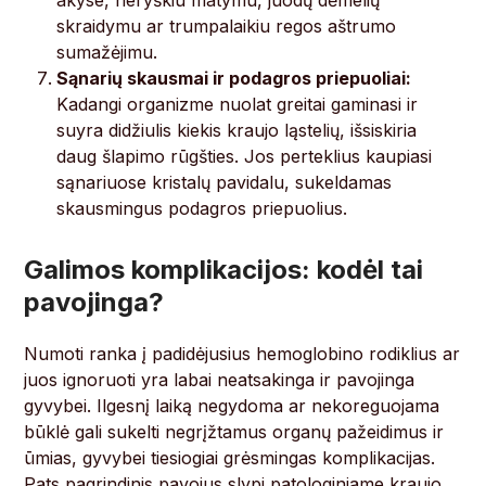
akyse, neryškiu matymu, juodų dėmelių
skraidymu ar trumpalaikiu regos aštrumo
sumažėjimu.
Sąnarių skausmai ir podagros priepuoliai:
Kadangi organizme nuolat greitai gaminasi ir
suyra didžiulis kiekis kraujo ląstelių, išsiskiria
daug šlapimo rūgšties. Jos perteklius kaupiasi
sąnariuose kristalų pavidalu, sukeldamas
skausmingus podagros priepuolius.
Galimos komplikacijos: kodėl tai
pavojinga?
Numoti ranka į padidėjusius hemoglobino rodiklius ar
juos ignoruoti yra labai neatsakinga ir pavojinga
gyvybei. Ilgesnį laiką negydoma ar nekoreguojama
būklė gali sukelti negrįžtamus organų pažeidimus ir
ūmias, gyvybei tiesiogiai grėsmingas komplikacijas.
Pats pagrindinis pavojus slypi patologiniame kraujo