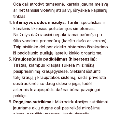
Oda gali atrodyti tamsesnė, kartais įgauna melsvą
ar net tamsiai violetinį atspalvį, išryškėja kapiliarų
tinklas.
Intensyvus odos niežulys:
Tai itin specifiškas ir
klasikinis tikrosios policitemijos simptomas.
Niežulys dažniausiai nepakeliamai paūmėja po
šilto vandens procedūrų (karšto dušo ar vonios).
Taip atsitinka dėl per didelio histamino išsiskyrimo
iš padidėjusio putliųjų ląstelių kiekio organizme.
Kraujospūdžio padidėjimas (hipertenzija):
Tirštas, klampus kraujas sukelia milžinišką
pasipriešinimą kraujagyslėse. Siekiant išstumti
tokį kraują į kraujotakos sistemą, širdis priversta
susitraukinėti su daug didesne jėga, todėl
arterinis kraujospūdis dažnai būna pavojingai
pakilęs.
Regėjimo sutrikimai:
Mikrocirkuliacijos sutrikimai
jautriame akių dugne gali pasireikšti mirgėjimu