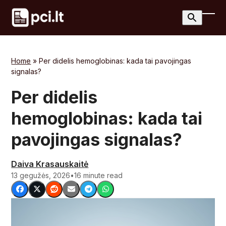
Skip
to
Ope
Clos
content
mobi
mobi
men
men
Home
»
Per didelis hemoglobinas: kada tai pavojingas
signalas?
Per didelis
hemoglobinas: kada tai
pavojingas signalas?
Daiva Krasauskaitė
13 gegužės, 2026
•
16 minute read