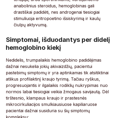
anabolinius steroidus, hemoglobinas gali
drastiškai padidėti, nes androgenai tiesiogiai
stimuliuoja eritropoetino išsiskyrimą ir kaulų
čiulpų aktyvumą.
Simptomai, išduodantys per didelį
hemoglobino kiekį
Nedidelis, trumpalaikis hemoglobino padidėjimas
dažnai nesukelia jokių akivaizdžių, pacientui
pastebimų simptomų ir yra aptinkamas tik atsitiktinai
atlikus profilaktinį kraujo tyrimą. Tačiau ryškus,
progresuojantis ir ilgalaikis rodiklių nukrypimas nuo
normos labai tiesiogiai veikia žmogaus savijautą. Dėl
tirštesnio, klampaus kraujo ir prastesnės
mikrocirkuliacijos smulkiausiuose kapiliaruose
pacientai dažnai susiduria su šių simptomų
kompleksu: