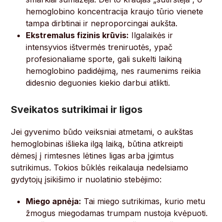
hemoglobino koncentracija kraujo tūrio vienete
tampa dirbtinai ir neproporcingai aukšta.
Ekstremalus fizinis krūvis:
Ilgalaikės ir
intensyvios ištvermės treniruotės, ypač
profesionaliame sporte, gali sukelti laikiną
hemoglobino padidėjimą, nes raumenims reikia
didesnio deguonies kiekio darbui atlikti.
Sveikatos sutrikimai ir ligos
Jei gyvenimo būdo veiksniai atmetami, o aukštas
hemoglobinas išlieka ilgą laiką, būtina atkreipti
dėmesį į rimtesnes lėtines ligas arba įgimtus
sutrikimus. Tokios būklės reikalauja nedelsiamo
gydytojų įsikišimo ir nuolatinio stebėjimo:
Miego apnėja:
Tai miego sutrikimas, kurio metu
žmogus miegodamas trumpam nustoja kvėpuoti.