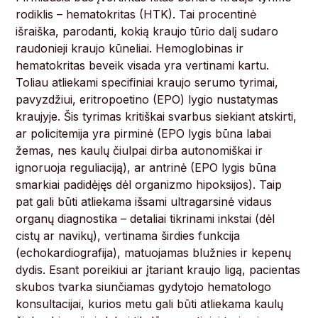
rodiklis – hematokritas (HTK). Tai procentinė
išraiška, parodanti, kokią kraujo tūrio dalį sudaro
raudonieji kraujo kūneliai. Hemoglobinas ir
hematokritas beveik visada yra vertinami kartu.
Toliau atliekami specifiniai kraujo serumo tyrimai,
pavyzdžiui, eritropoetino (EPO) lygio nustatymas
kraujyje. Šis tyrimas kritiškai svarbus siekiant atskirti,
ar policitemija yra pirminė (EPO lygis būna labai
žemas, nes kaulų čiulpai dirba autonomiškai ir
ignoruoja reguliaciją), ar antrinė (EPO lygis būna
smarkiai padidėjęs dėl organizmo hipoksijos). Taip
pat gali būti atliekama išsami ultragarsinė vidaus
organų diagnostika – detaliai tikrinami inkstai (dėl
cistų ar navikų), vertinama širdies funkcija
(echokardiografija), matuojamas blužnies ir kepenų
dydis. Esant poreikiui ar įtariant kraujo ligą, pacientas
skubos tvarka siunčiamas gydytojo hematologo
konsultacijai, kurios metu gali būti atliekama kaulų