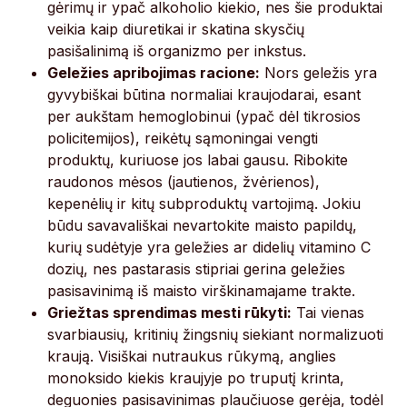
gėrimų ir ypač alkoholio kiekio, nes šie produktai
veikia kaip diuretikai ir skatina skysčių
pasišalinimą iš organizmo per inkstus.
Geležies apribojimas racione:
Nors geležis yra
gyvybiškai būtina normaliai kraujodarai, esant
per aukštam hemoglobinui (ypač dėl tikrosios
policitemijos), reikėtų sąmoningai vengti
produktų, kuriuose jos labai gausu. Ribokite
raudonos mėsos (jautienos, žvėrienos),
kepenėlių ir kitų subproduktų vartojimą. Jokiu
būdu savavališkai nevartokite maisto papildų,
kurių sudėtyje yra geležies ar didelių vitamino C
dozių, nes pastarasis stipriai gerina geležies
pasisavinimą iš maisto virškinamajame trakte.
Griežtas sprendimas mesti rūkyti:
Tai vienas
svarbiausių, kritinių žingsnių siekiant normalizuoti
kraują. Visiškai nutraukus rūkymą, anglies
monoksido kiekis kraujyje po truputį krinta,
deguonies pasisavinimas plaučiuose gerėja, todėl