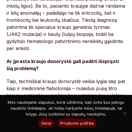
inkstų ligos). Be to, paciento kraujyje dažnai randama
ir kitų anomalijų – padidėjęs ne tik eritrocitų, bet ir
trombocitų bei leukocitų skaičius. Tikslią diagnozę
patvirtina tik specialus kraujo genetinis tyrimas
(JAK2 mutacija) ir kaulų čiulpų biopsija, todėl be
gydytojo hematologo patvirtinimo nereikėtų gąsdintis
per anksti.
Ar įprasta kraujo donorystė gali padėti išspręsti
šią problemą?
Taip, techniškai kraujo donorystė veikia lygiai taip pat
kaip ir medicininė flebotomija – nuleidus pusę litro
kraujo, natūraliai sumažėja hemoglobino bei geležies
lygis, kraujas tampa skystesnis. Tai puiki prevencinė
Mes naudojame slapukus, kurie užtikrina, kad Jums bus patogu
naudotis tinklalapiu. Jei toliau naršysite mūsų tinklalapyje, tai
priemonė sveikiems, natūraliai aukštą hemoglobiną
tolygu Jūsų sutikimui su slapukų naudojimu.
turintiems vyrams. Tačiau svarbu žinoti, kad
Gerai
Privatumo politika
asmenys, sergantys patvirtintomis kraujo ligomis
(tokiomis kaip tikroji policitemija) ar turintys rimtų,