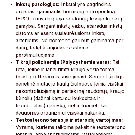
Inkstų patologijos:
Inkstai yra pagrindinis
organas, gaminantis hormoną eritropoetiną
(EPO), kuris diriguoja raudonųjų kraujo kūnelių
gamybai. Sergant inkstų vėžiu, atsiradus inkstų
cistoms ar esant susiaurėjusioms inkstų
arterijoms, šio hormono gali būti gaminama per
daug, todėl kraujodaros sistema
perstimuliuojama.
Tikroji policitemija (Polycythemia vera):
Tai
reta, lėtinė ir labai rimta kraujo vėžio forma
(mieloproliferacinis susirgimas). Sergant šia liga,
genetinė mutacija kaulų čiulpuose lemia visiškai
nekontroliuojamą ir perteklinę raudonųjų kraujo
kūnelių (dažnai kartu su leukocitais ir
trombocitais) gamybą, net ir tuomet, kai
deguonies organizmui visiškai pakanka.
Testosterono terapija ir steroidų vartojimas:
Vyrams, kuriems taikoma pakaitinė testosterono
terapija, arba sportininkams, vartojantiems