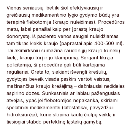
Vienas seniausių, bet iki šiol efektyviausių ir
greičiausių medikamentinio lygio gydymo būdų yra
terapinė flebotomija (kraujo nuleidimas). Procedūros
metu, labai panašiai kaip per įprastą kraujo
donorystę, iš paciento venos saugiai nuleidžiamas
tam tikras kiekis kraujo (paprastai apie 400-500 ml).
Tai akimirksniu sumažina raudonųjų kraujo kūnelių
kiekį, kraujo tūrį ir jo klampumą. Sergant tikrąja
policitemija, ši procedūra gali būti kartojama
reguliariai. Greta to, siekiant išvengti krešulių,
gydytojas beveik visada paskirs vartoti vaistus,
mažinančius kraujo krešėjimą – dažniausiai nedideles
aspirino dozes. Sunkesniais ar labiau pažengusiais
atvejais, ypač jei flebotomijos nepakanka, skiriami
specifiniai medikamentai (citostatikai, pavyzdžiui,
hidroksiurėja), kurie slopina kaulų čiulpų veiklą ir
tiesiogiai stabdo perteklinę ląstelių gamybą.