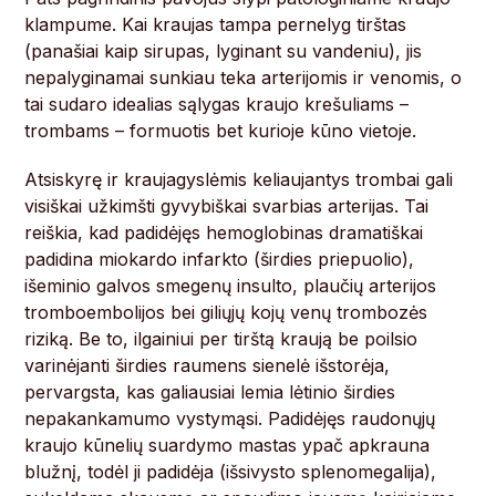
klampume. Kai kraujas tampa pernelyg tirštas
(panašiai kaip sirupas, lyginant su vandeniu), jis
nepalyginamai sunkiau teka arterijomis ir venomis, o
tai sudaro idealias sąlygas kraujo krešuliams –
trombams – formuotis bet kurioje kūno vietoje.
Atsiskyrę ir kraujagyslėmis keliaujantys trombai gali
visiškai užkimšti gyvybiškai svarbias arterijas. Tai
reiškia, kad padidėjęs hemoglobinas dramatiškai
padidina miokardo infarkto (širdies priepuolio),
išeminio galvos smegenų insulto, plaučių arterijos
tromboembolijos bei giliųjų kojų venų trombozės
riziką. Be to, ilgainiui per tirštą kraują be poilsio
varinėjanti širdies raumens sienelė išstorėja,
pervargsta, kas galiausiai lemia lėtinio širdies
nepakankamumo vystymąsi. Padidėjęs raudonųjų
kraujo kūnelių suardymo mastas ypač apkrauna
blužnį, todėl ji padidėja (išsivysto splenomegalija),