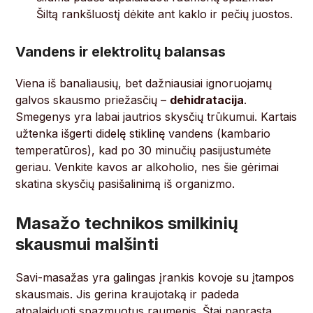
Šiltą rankšluostį dėkite ant kaklo ir pečių juostos.
Vandens ir elektrolitų balansas
Viena iš banaliausių, bet dažniausiai ignoruojamų
galvos skausmo priežasčių –
dehidratacija
.
Smegenys yra labai jautrios skysčių trūkumui. Kartais
užtenka išgerti didelę stiklinę vandens (kambario
temperatūros), kad po 30 minučių pasijustumėte
geriau. Venkite kavos ar alkoholio, nes šie gėrimai
skatina skysčių pasišalinimą iš organizmo.
Masažo technikos smilkinių
skausmui malšinti
Savi-masažas yra galingas įrankis kovoje su įtampos
skausmais. Jis gerina kraujotaką ir padeda
atpalaiduoti spazmuotus raumenis. Štai paprasta