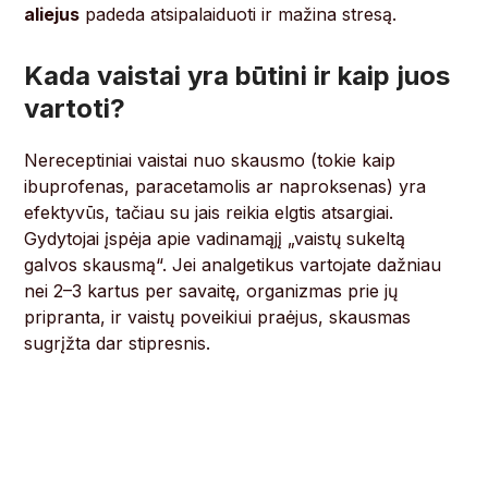
aliejus
padeda atsipalaiduoti ir mažina stresą.
Kada vaistai yra būtini ir kaip juos
vartoti?
Nereceptiniai vaistai nuo skausmo (tokie kaip
ibuprofenas, paracetamolis ar naproksenas) yra
efektyvūs, tačiau su jais reikia elgtis atsargiai.
Gydytojai įspėja apie vadinamąjį „vaistų sukeltą
galvos skausmą“. Jei analgetikus vartojate dažniau
nei 2–3 kartus per savaitę, organizmas prie jų
pripranta, ir vaistų poveikiui praėjus, skausmas
sugrįžta dar stipresnis.