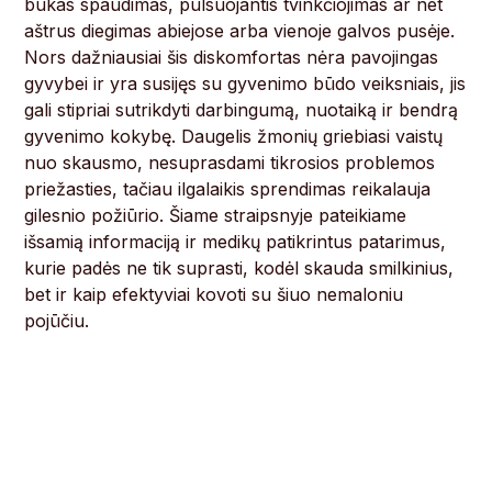
bukas spaudimas, pulsuojantis tvinkčiojimas ar net
aštrus diegimas abiejose arba vienoje galvos pusėje.
Nors dažniausiai šis diskomfortas nėra pavojingas
gyvybei ir yra susijęs su gyvenimo būdo veiksniais, jis
gali stipriai sutrikdyti darbingumą, nuotaiką ir bendrą
gyvenimo kokybę. Daugelis žmonių griebiasi vaistų
nuo skausmo, nesuprasdami tikrosios problemos
priežasties, tačiau ilgalaikis sprendimas reikalauja
gilesnio požiūrio. Šiame straipsnyje pateikiame
išsamią informaciją ir medikų patikrintus patarimus,
kurie padės ne tik suprasti, kodėl skauda smilkinius,
bet ir kaip efektyviai kovoti su šiuo nemaloniu
pojūčiu.