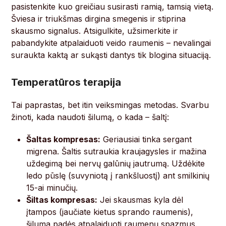
pasistenkite kuo greičiau susirasti ramią, tamsią vietą.
Šviesa ir triukšmas dirgina smegenis ir stiprina
skausmo signalus. Atsigulkite, užsimerkite ir
pabandykite atpalaiduoti veido raumenis – nevalingai
suraukta kaktą ar sukąsti dantys tik blogina situaciją.
Temperatūros terapija
Tai paprastas, bet itin veiksmingas metodas. Svarbu
žinoti, kada naudoti šilumą, o kada – šaltį:
Šaltas kompresas:
Geriausiai tinka sergant
migrena. Šaltis sutraukia kraujagysles ir mažina
uždegimą bei nervų galūnių jautrumą. Uždėkite
ledo pūslę (suvyniotą į rankšluostį) ant smilkinių
15-ai minučių.
Šiltas kompresas:
Jei skausmas kyla dėl
įtampos (jaučiate kietus sprando raumenis),
šiluma padės atpalaiduoti raumenų spazmus.