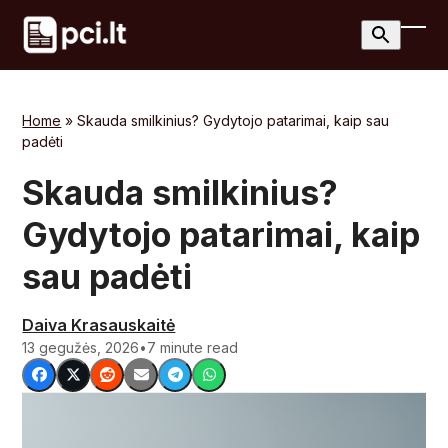
Skip
to
Ope
Clos
content
mobi
mobi
men
men
Home
»
Skauda smilkinius? Gydytojo patarimai, kaip sau
padėti
Skauda smilkinius?
Gydytojo patarimai, kaip
sau padėti
Daiva Krasauskaitė
13 gegužės, 2026
•
7 minute read