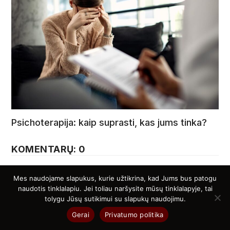
Psichoterapija: kaip suprasti, kas jums tinka?
KOMENTARŲ: 0
Parašykite komentarą
Mes naudojame slapukus, kurie užtikrina, kad Jums bus patogu
naudotis tinklalapiu. Jei toliau naršysite mūsų tinklalapyje, tai
El. pašto adresas nebus skelbiamas.
Būtini laukeliai pažymėti
tolygu Jūsų sutikimui su slapukų naudojimu.
*
Gerai
Privatumo politika
Vardas
*