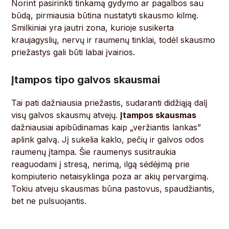
Norint pasirinkti tinkamą gydymo ar pagalbos sau
būdą, pirmiausia būtina nustatyti skausmo kilmę.
Smilkiniai yra jautri zona, kurioje susikerta
kraujagyslių, nervų ir raumenų tinklai, todėl skausmo
priežastys gali būti labai įvairios.
Įtampos tipo galvos skausmai
Tai pati dažniausia priežastis, sudaranti didžiąją dalį
visų galvos skausmų atvejų.
Įtampos skausmas
dažniausiai apibūdinamas kaip „veržiantis lankas”
aplink galvą. Jį sukelia kaklo, pečių ir galvos odos
raumenų įtampa. Šie raumenys susitraukia
reaguodami į stresą, nerimą, ilgą sėdėjimą prie
kompiuterio netaisyklinga poza ar akių pervargimą.
Tokiu atveju skausmas būna pastovus, spaudžiantis,
bet ne pulsuojantis.