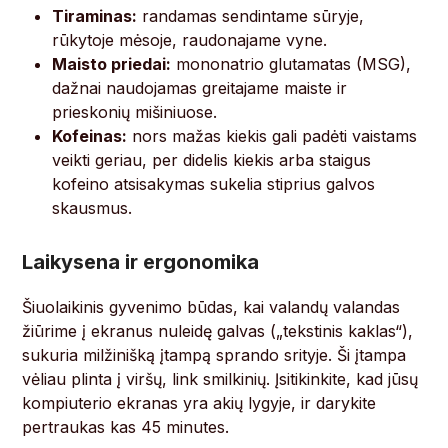
Tiraminas:
randamas sendintame sūryje,
rūkytoje mėsoje, raudonajame vyne.
Maisto priedai:
mononatrio glutamatas (MSG),
dažnai naudojamas greitajame maiste ir
prieskonių mišiniuose.
Kofeinas:
nors mažas kiekis gali padėti vaistams
veikti geriau, per didelis kiekis arba staigus
kofeino atsisakymas sukelia stiprius galvos
skausmus.
Laikysena ir ergonomika
Šiuolaikinis gyvenimo būdas, kai valandų valandas
žiūrime į ekranus nuleidę galvas („tekstinis kaklas“),
sukuria milžinišką įtampą sprando srityje. Ši įtampa
vėliau plinta į viršų, link smilkinių. Įsitikinkite, kad jūsų
kompiuterio ekranas yra akių lygyje, ir darykite
pertraukas kas 45 minutes.