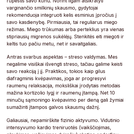
rūpestis savo kūnu. Norint ilgam atsikratyti
varginančio smilkinių skausmo, gydytojai
rekomenduoja integruoti kelis esminius įpročius į
savo kasdienybę. Pirmiausia, tai reguliarus miego
režimas. Miego trūkumas arba perteklius yra vienas
stipriausių migrenos sukėlėjų. Stenkitės eiti miegoti ir
keltis tuo pačiu metu, net ir savaitgaliais.
Antras svarbus aspektas – streso valdymas. Mes
negalime visiškai išvengti streso, tačiau galime keisti
savo reakciją į jį. Praktikos, tokios kaip gilus
diafragminis kvėpavimas, joga ar progresyvi
raumenų relaksacija, moksliškai įrodytais metodais
mažina kortizolio lygį ir raumenų įtampą. Net 10
minučių sąmoningo kvėpavimo per dieną gali žymiai
sumažinti įtampos galvos skausmų dažnį.
Galiausiai, nepamirškite fizinio aktyvumo. Vidutinio
intensyvumo kardio treniruotės (vaikščiojimas,