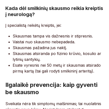
Kada dėl smilkinių skausmo reikia kreiptis
į neurologą?
Į specialistą reikėtų kreiptis, jei:
Skausmas tampa vis dažnesnis ir stipresnis.
Vaistai nuo skausmo nebepadeda.
Skausmas pažadina jus naktį.
Skausmas atsiranda po fizinio krūvio, kosulio ar
lytinių santykių.
Esate vyresnis nei 50 metų ir skausmas atsirado
pirmą kartą (tai gali rodyti smilkininį arteritą).
Ilgalaikė prevencija: kaip gyventi
be skausmo
Sveikata nėra tik simptomų malšinimas; tai nuolatinis