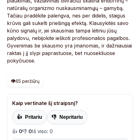
plaukimas, važiavimas dviračiu) skatina endorfinų –
natūralių organizmo nuskausminamųjų – gamybą.
Tačiau pradėkite palengva, nes per didelis, staigus
krūvis gali sukelti priešingą efektą. Klausykitės savo
kūno signalų ir, jei skausmas tampa lėtiniu jūsų
palydovu, nebijokite ieškoti profesionalios pagalbos.
Gyvenimas be skausmo yra įmanomas, ir dažniausiai
raktas į jį slypi paprastuose, bet nuosekliuose
pokyčiuose.
👁️
65 peržiūrų
Kaip vertinate šį straipsnį?
👍
Pritariu
👎
Nepritariu
👍
0
👎
0
Iš viso: 0