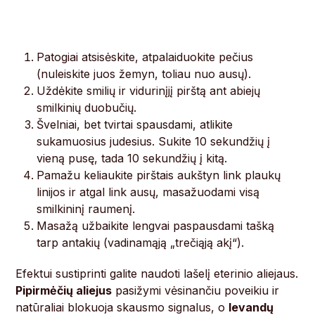
Patogiai atsisėskite, atpalaiduokite pečius
(nuleiskite juos žemyn, toliau nuo ausų).
Uždėkite smilių ir vidurinįjį pirštą ant abiejų
smilkinių duobučių.
Švelniai, bet tvirtai spausdami, atlikite
sukamuosius judesius. Sukite 10 sekundžių į
vieną pusę, tada 10 sekundžių į kitą.
Pamažu keliaukite pirštais aukštyn link plaukų
linijos ir atgal link ausų, masažuodami visą
smilkininį raumenį.
Masažą užbaikite lengvai paspausdami tašką
tarp antakių (vadinamąją „trečiąją akį“).
Efektui sustiprinti galite naudoti lašelį eterinio aliejaus.
Pipirmėčių aliejus
pasižymi vėsinančiu poveikiu ir
natūraliai blokuoja skausmo signalus, o
levandų