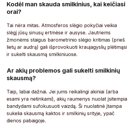
Kodėl man skauda smilkinius, kai keičiasi
orai?
Tai nėra mitas. Atmosferos slėgio pokyčiai veikia
slėgį jūsų sinusų ertmėse ir ausyse. Jautriems
žmonėms staigus barometrinio slėgio kritimas (prieš
lietų ar audrą) gali išprovokuoti kraujagyslių plėtimąsi
ir sukelti skausmą smilkiniuose.
Ar akių problemos gali sukelti smilkinių
skausmą?
Taip, labai dažnai. Jei jums reikalingi akiniai (arba
esami yra netinkami), akių raumenys nuolat įsitempia
bandydami sufokusuoti vaizdą. Ši nuolatinė įtampa
sukelia skausmą kaktos ir smilkinių srityje, ypač
dienos pabaigoje.