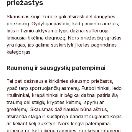
priežastys
Skausmas šioje zonoje gali atsirasti dėl daugybės
priežasčių. Gydytojai pastebi, kad paciento amžius,
lytis ir fizinio aktyvumo lygis dažnai sufleruoja
labiausiai tikėtiną diagnozę. Nors priežasčių sąrašas
yra ilgas, jas galima suskirstyti į kelias pagrindines
kategorijas.
Raumenų ir sausgyslių patempimai
Tai pati dažniausia kirkšnies skausmo priežastis,
ypač tarp sportuojančių asmenų. Futbolininkai, ledo
ritulininkai, krepšininkai ir bėgikai dažnai patiria šią
traumą dėl staigių krypties keitimų, spyrių ar
greitėjimų. Skausmas dažniausiai būna aštrus,
atsiranda staiga ir sustiprėja bandant suglausti kojas
ar keliant kelį aukštyn. Nors lengvi patempimai
praeina po kelių dienų ramybės, sunkesni raumenų