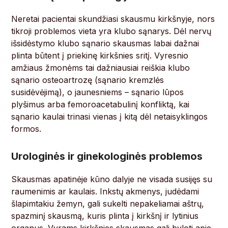
Neretai pacientai skundžiasi skausmu kirkšnyje, nors
tikroji problemos vieta yra klubo sąnarys. Dėl nervų
išsidėstymo klubo sąnario skausmas labai dažnai
plinta būtent į priekinę kirkšnies sritį. Vyresnio
amžiaus žmonėms tai dažniausiai reiškia klubo
sąnario osteoartrozę (sąnario kremzlės
susidėvėjimą), o jaunesniems – sąnario lūpos
plyšimus arba femoroacetabulinį konfliktą, kai
sąnario kaulai trinasi vienas į kitą dėl netaisyklingos
formos.
Urologinės ir ginekologinės problemos
Skausmas apatinėje kūno dalyje ne visada susijęs su
raumenimis ar kaulais. Inkstų akmenys, judėdami
šlapimtakiu žemyn, gali sukelti nepakeliamai aštrų,
spazminį skausmą, kuris plinta į kirkšnį ir lytinius