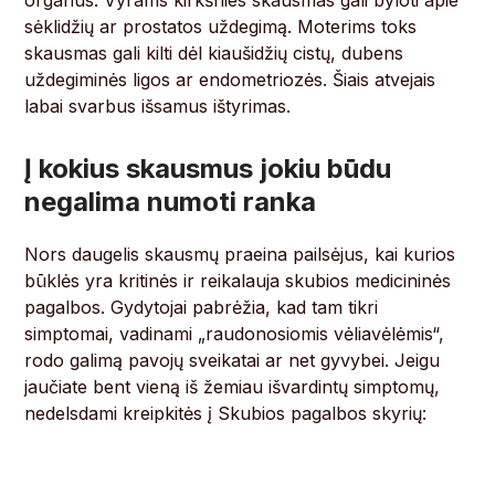
organus. Vyrams kirkšnies skausmas gali byloti apie
sėklidžių ar prostatos uždegimą. Moterims toks
skausmas gali kilti dėl kiaušidžių cistų, dubens
uždegiminės ligos ar endometriozės. Šiais atvejais
labai svarbus išsamus ištyrimas.
Į kokius skausmus jokiu būdu
negalima numoti ranka
Nors daugelis skausmų praeina pailsėjus, kai kurios
būklės yra kritinės ir reikalauja skubios medicininės
pagalbos. Gydytojai pabrėžia, kad tam tikri
simptomai, vadinami „raudonosiomis vėliavėlėmis“,
rodo galimą pavojų sveikatai ar net gyvybei. Jeigu
jaučiate bent vieną iš žemiau išvardintų simptomų,
nedelsdami kreipkitės į Skubios pagalbos skyrių: