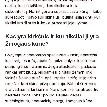
gydytojams tenka atlikti tikrų tikriausią detektyvo
darbą, kad išsiaiškintų, kas tiksliai sukelia
diskomfortą. Norint geriau suprasti savo kūną ir laiku
sureaguoti į pavojaus signalus, būtina išsiaiškinti, kur
tiksliai yra ši sritis ir kokie procesai joje vyksta.
Kas yra kirkšnis ir kur tiksliai ji yra
žmogaus kūne?
Gydytojai ir anatomijos specialistai kirkšnį apibrėžia
kaip sritį, esančią apatinėje pilvo dalyje, kur liemuo
susijungia su šlaunimis. Jeigu atsistosite ir padėsite
rankas ant klubų, leisdamiesi pirštais žemyn link
vidinės šlaunų pusės, apčiuopsite įstrižą liniją arba
raukšlę, kuri skiria pilvą nuo kojų. Būtent ši zona ir
yra vadinama
kirkšnimi
. Nors išoriškai tai atrodo tik
nedidelis odos linkis, po juo slepiasi vienas
sudėtingiausių anatominių mazgų žmogaus kūne.