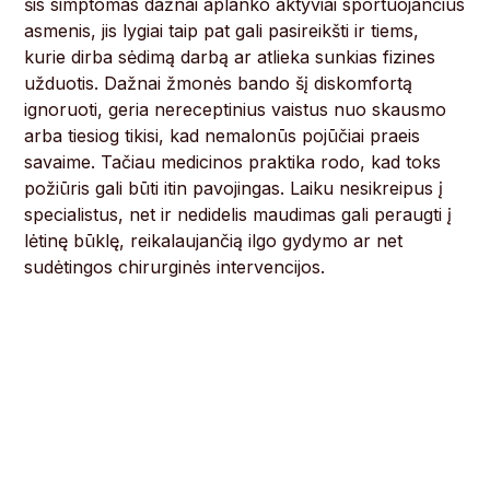
šis simptomas dažnai aplanko aktyviai sportuojančius
asmenis, jis lygiai taip pat gali pasireikšti ir tiems,
kurie dirba sėdimą darbą ar atlieka sunkias fizines
užduotis. Dažnai žmonės bando šį diskomfortą
ignoruoti, geria nereceptinius vaistus nuo skausmo
arba tiesiog tikisi, kad nemalonūs pojūčiai praeis
savaime. Tačiau medicinos praktika rodo, kad toks
požiūris gali būti itin pavojingas. Laiku nesikreipus į
specialistus, net ir nedidelis maudimas gali peraugti į
lėtinę būklę, reikalaujančią ilgo gydymo ar net
sudėtingos chirurginės intervencijos.