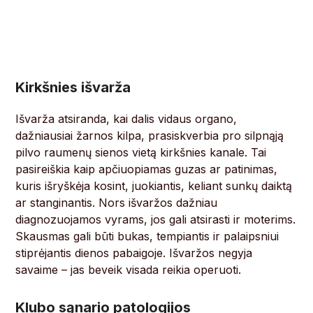
Kirkšnies išvarža
Išvarža atsiranda, kai dalis vidaus organo,
dažniausiai žarnos kilpa, prasiskverbia pro silpnąją
pilvo raumenų sienos vietą kirkšnies kanale. Tai
pasireiškia kaip apčiuopiamas guzas ar patinimas,
kuris išryškėja kosint, juokiantis, keliant sunkų daiktą
ar stanginantis. Nors išvaržos dažniau
diagnozuojamos vyrams, jos gali atsirasti ir moterims.
Skausmas gali būti bukas, tempiantis ir palaipsniui
stiprėjantis dienos pabaigoje. Išvaržos negyja
savaime – jas beveik visada reikia operuoti.
Klubo sąnario patologijos