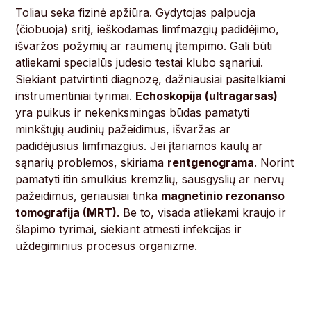
Toliau seka fizinė apžiūra. Gydytojas palpuoja
(čiobuoja) sritį, ieškodamas limfmazgių padidėjimo,
išvaržos požymių ar raumenų įtempimo. Gali būti
atliekami specialūs judesio testai klubo sąnariui.
Siekiant patvirtinti diagnozę, dažniausiai pasitelkiami
instrumentiniai tyrimai.
Echoskopija (ultragarsas)
yra puikus ir nekenksmingas būdas pamatyti
minkštųjų audinių pažeidimus, išvaržas ar
padidėjusius limfmazgius. Jei įtariamos kaulų ar
sąnarių problemos, skiriama
rentgenograma
. Norint
pamatyti itin smulkius kremzlių, sausgyslių ar nervų
pažeidimus, geriausiai tinka
magnetinio rezonanso
tomografija (MRT)
. Be to, visada atliekami kraujo ir
šlapimo tyrimai, siekiant atmesti infekcijas ir
uždegiminius procesus organizme.