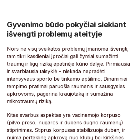
Gyvenimo būdo pokyčiai siekiant
išvengti problemų ateityje
Nors ne visų sveikatos problemų įmanoma išvengti,
tam tikri kasdieniai įpročiai gali žymiai sumažinti
traumų ir ligų riziką apatinėje kūno dalyje. Pirmiausia
ir svarbiausia taisyklė – niekada nepradėti
intensyvaus sporto be tinkamo apšilimo. Dinaminiai
tempimo pratimai paruošia raumenis ir sausgysles
apkrovoms, pagerina kraujotaką ir sumažina
mikrotraumų riziką.
Kitas svarbus aspektas yra vadinamojo korpuso
(pilvo preso, nugaros ir dubens dugno raumenų)
stiprinimas. Stiprus korpusas stabilizuoja dubenį ir
nuima perteklinę apkrovą nuo klubų bei kirkšnies