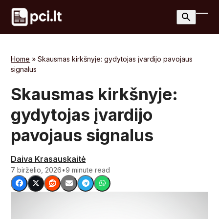
Skip
to
Ope
Clos
content
mobi
mobi
men
men
Home
»
Skausmas kirkšnyje: gydytojas įvardijo pavojaus
signalus
Skausmas kirkšnyje:
gydytojas įvardijo
pavojaus signalus
Daiva Krasauskaitė
7 birželio, 2026
•
9 minute read