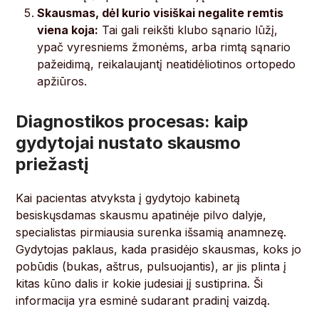
Skausmas, dėl kurio visiškai negalite remtis
viena koja:
Tai gali reikšti klubo sąnario lūžį,
ypač vyresniems žmonėms, arba rimtą sąnario
pažeidimą, reikalaujantį neatidėliotinos ortopedo
apžiūros.
Diagnostikos procesas: kaip
gydytojai nustato skausmo
priežastį
Kai pacientas atvyksta į gydytojo kabinetą
besiskųsdamas skausmu apatinėje pilvo dalyje,
specialistas pirmiausia surenka išsamią anamnezę.
Gydytojas paklaus, kada prasidėjo skausmas, koks jo
pobūdis (bukas, aštrus, pulsuojantis), ar jis plinta į
kitas kūno dalis ir kokie judesiai jį sustiprina. Ši
informacija yra esminė sudarant pradinį vaizdą.