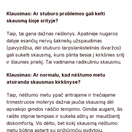
Klausimas: Ar stuburo problemos gali kelti
skausmą šioje srityje?
Taip, tai gana dažnas reiškinys. Apatinėje nugaros
dalyje esančių nervų šaknelių užspaudimas
(pavyzdžiui, dėl stuburo tarpslankstelinės išvaržos)
gali sukelti skausmą, kuris plinta tiesiai į kirkšnies sritį
ir šlaunies priekį. Tai vadinama radikuliniu skausmu.
Klausimas: Ar normalu, kad nėštumo metu
atsiranda skausmas kirkšnyse?
Taip, nėštumo metu ypač antrajame ir trečiajame
trimestruose moterys dažnai jaučia skausmą dėl
apvaliojo gimdos raiščio tempimo. Gimdai augant, šis
raištis stipriai tempiasi ir sukelia aštrų ar maudžiantį
diskomfortą. Vis dėlto, bet kokį skausmą nėštumo
metu būtina aptarti su prižiūrinčiu gydytoju.