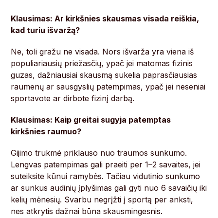
Klausimas: Ar kirkšnies skausmas visada reiškia,
kad turiu išvaržą?
Ne, toli gražu ne visada. Nors išvarža yra viena iš
populiariausių priežasčių, ypač jei matomas fizinis
guzas, dažniausiai skausmą sukelia paprasčiausias
raumenų ar sausgyslių patempimas, ypač jei neseniai
sportavote ar dirbote fizinį darbą.
Klausimas: Kaip greitai sugyja patemptas
kirkšnies raumuo?
Gijimo trukmė priklauso nuo traumos sunkumo.
Lengvas patempimas gali praeiti per 1–2 savaites, jei
suteiksite kūnui ramybės. Tačiau vidutinio sunkumo
ar sunkus audinių įplyšimas gali gyti nuo 6 savaičių iki
kelių mėnesių. Svarbu negrįžti į sportą per anksti,
nes atkrytis dažnai būna skausmingesnis.