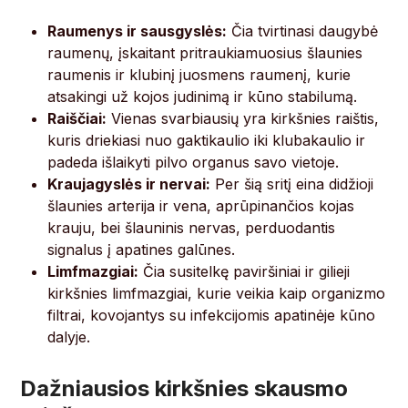
Raumenys ir sausgyslės:
Čia tvirtinasi daugybė
raumenų, įskaitant pritraukiamuosius šlaunies
raumenis ir klubinį juosmens raumenį, kurie
atsakingi už kojos judinimą ir kūno stabilumą.
Raiščiai:
Vienas svarbiausių yra kirkšnies raištis,
kuris driekiasi nuo gaktikaulio iki klubakaulio ir
padeda išlaikyti pilvo organus savo vietoje.
Kraujagyslės ir nervai:
Per šią sritį eina didžioji
šlaunies arterija ir vena, aprūpinančios kojas
krauju, bei šlauninis nervas, perduodantis
signalus į apatines galūnes.
Limfmazgiai:
Čia susitelkę paviršiniai ir gilieji
kirkšnies limfmazgiai, kurie veikia kaip organizmo
filtrai, kovojantys su infekcijomis apatinėje kūno
dalyje.
Dažniausios kirkšnies skausmo