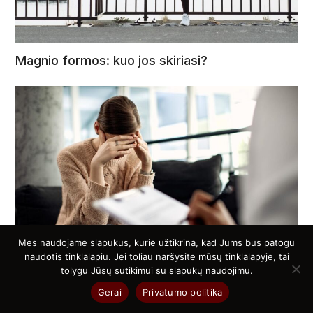
Magnio formos: kuo jos skiriasi?
Mes naudojame slapukus, kurie užtikrina, kad Jums bus patogu
naudotis tinklalapiu. Jei toliau naršysite mūsų tinklalapyje, tai
tolygu Jūsų sutikimui su slapukų naudojimu.
Psichoterapija: kaip suprasti, kas jums tinka?
Gerai
Privatumo politika