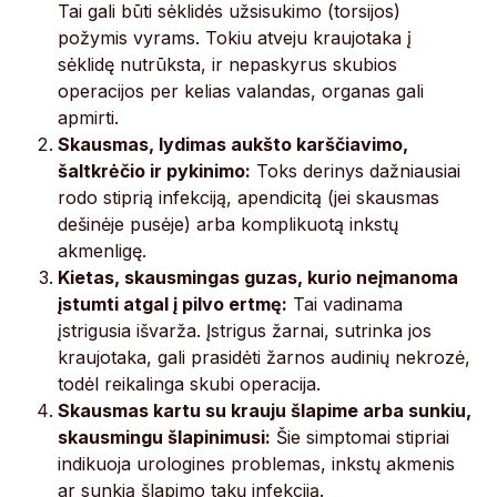
Tai gali būti sėklidės užsisukimo (torsijos)
požymis vyrams. Tokiu atveju kraujotaka į
sėklidę nutrūksta, ir nepaskyrus skubios
operacijos per kelias valandas, organas gali
apmirti.
Skausmas, lydimas aukšto karščiavimo,
šaltkrėčio ir pykinimo:
Toks derinys dažniausiai
rodo stiprią infekciją, apendicitą (jei skausmas
dešinėje pusėje) arba komplikuotą inkstų
akmenligę.
Kietas, skausmingas guzas, kurio neįmanoma
įstumti atgal į pilvo ertmę:
Tai vadinama
įstrigusia išvarža. Įstrigus žarnai, sutrinka jos
kraujotaka, gali prasidėti žarnos audinių nekrozė,
todėl reikalinga skubi operacija.
Skausmas kartu su krauju šlapime arba sunkiu,
skausmingu šlapinimusi:
Šie simptomai stipriai
indikuoja urologines problemas, inkstų akmenis
ar sunkią šlapimo takų infekciją.