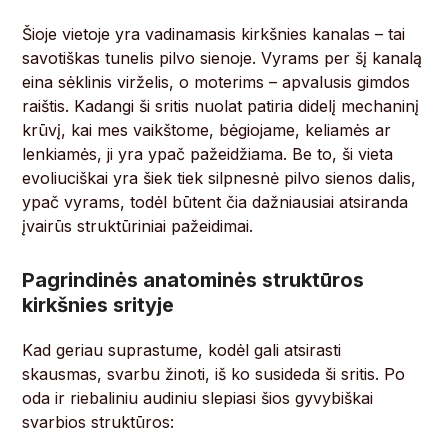
Šioje vietoje yra vadinamasis kirkšnies kanalas – tai
savotiškas tunelis pilvo sienoje. Vyrams per šį kanalą
eina sėklinis virželis, o moterims – apvalusis gimdos
raištis. Kadangi ši sritis nuolat patiria didelį mechaninį
krūvį, kai mes vaikštome, bėgiojame, keliamės ar
lenkiamės, ji yra ypač pažeidžiama. Be to, ši vieta
evoliuciškai yra šiek tiek silpnesnė pilvo sienos dalis,
ypač vyrams, todėl būtent čia dažniausiai atsiranda
įvairūs struktūriniai pažeidimai.
Pagrindinės anatominės struktūros
kirkšnies srityje
Kad geriau suprastume, kodėl gali atsirasti
skausmas, svarbu žinoti, iš ko susideda ši sritis. Po
oda ir riebaliniu audiniu slepiasi šios gyvybiškai
svarbios struktūros: