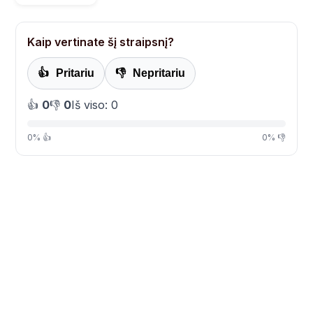
Kaip vertinate šį straipsnį?
👍
Pritariu
👎
Nepritariu
👍
0
👎
0
Iš viso: 0
0% 👍
0% 👎