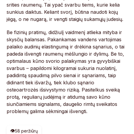
srities raumenų. Tai ypač svarbu tiems, kurie kelia
sunkius daiktus. Keliant svorį, būtina naudoti kojų
jėgą, o ne nugarą, ir vengti staigių sukamųjų judesių.
Be fizinių pratimų, didžiulį vaidmenį atlieka mityba ir
skysčių balansas. Pakankamas vandens vartojimas
palaiko audinių elastingumą ir drėkina sąnarius, o tai
padeda išvengti raumenų mėšlungio ir dylimų. Be to,
optimalaus kūno svorio palaikymas yra gyvybiškai
svarbus – papildomi kilogramai sukuria nuolatinį,
padidintą spaudimą pilvo sienai ir sąnariams, taip
didinant tiek išvaržų, tiek klubo sąnario
osteoartrozės išsivystymo riziką. Pasitelkus sveiką
protą, reguliarų judėjimą ir atidumą savo kūno
siunčiamiems signalams, daugelio rimtų sveikatos
problemų galima sėkmingai išvengti.
👁️
58 peržiūrų