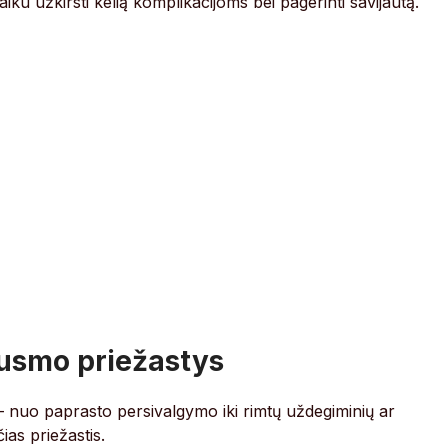
laiku užkirsti kelią komplikacijoms bei pagerinti savijautą.
usmo priežastys
– nuo paprasto persivalgymo iki rimtų uždegiminių ar
ias priežastis.