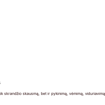
s
e tik skrandžio skausmą, bet ir pykinimą, vėmimą, viduriavimą