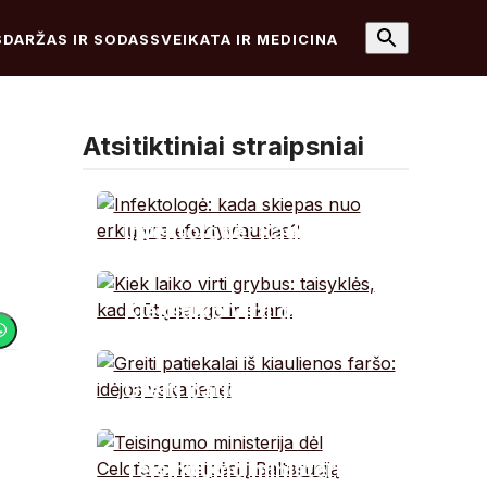
S
DARŽAS IR SODAS
SVEIKATA IR MEDICINA
Atsitiktiniai straipsniai
Infektologė: kada
skiepas nuo erkių yra
efektyviausias?
Kiek laiko virti grybus:
taisyklės, kad būtų
saugu ir skanu
Greiti patiekalai iš
kiaulienos faršo:
idėjos vakarienei
Teisingumo ministerija