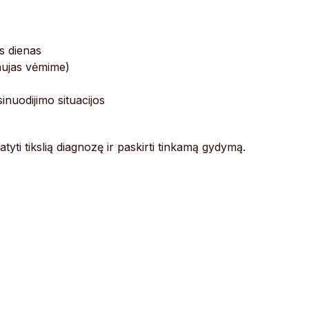
as dienas
aujas vėmime)
nuodijimo situacijos
tatyti tikslią diagnozę ir paskirti tinkamą gydymą.