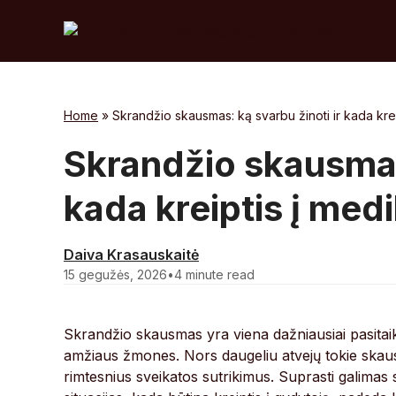
Skip
to
content
Home
»
Skrandžio skausmas: ką svarbu žinoti ir kada kre
Skrandžio skausmas:
kada kreiptis į med
Daiva Krasauskaitė
15 gegužės, 2026
•
4 minute read
Skrandžio skausmas yra viena dažniausiai pasitaik
amžiaus žmones. Nors daugeliu atvejų tokie skausma
rimtesnius sveikatos sutrikimus. Suprasti galimas