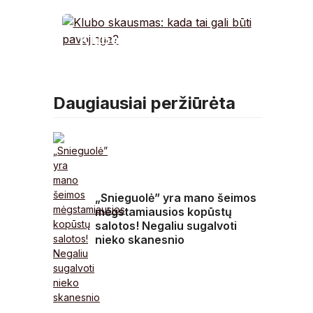
dėl Celofano kreipėsi į
Baltarusiją
Klubo skausmas: kada
tai gali būti pavojinga?
Daugiausiai peržiūrėta
„Snieguolė” yra mano šeimos
mėgstamiausios kopūstų
salotos! Negaliu sugalvoti
nieko skanesnio