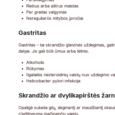
Riebus arba aštrus maistas
Per greitas valgymas
Nereguliarūs mitybos įpročiai
Gastritas
Gastritas – tai skrandžio gleivinės uždegimas, gali
dalyje. Jis gali būti ūmus arba lėtinis.
Alkoholis
Rūkymas
Ilgalaikis nesteroidinių vaistų nuo uždegimo v
Helicobacter pylori infekcija
Skrandžio ar dvylikapirštės žar
Opaligė sukelia gilų, deginantį ar maudžiantį ska
rūgštingumą mažinančių vaistų.