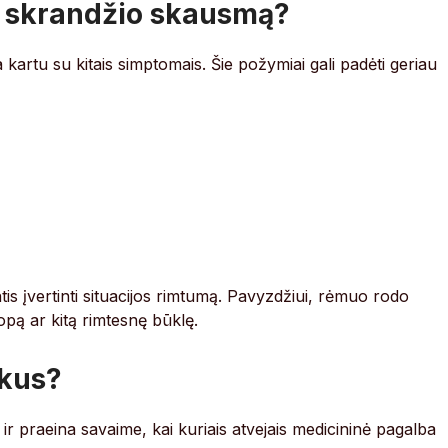
ti skrandžio skausmą?
 kartu su kitais simptomais. Šie požymiai gali padėti geriau
is įvertinti situacijos rimtumą. Pavyzdžiui, rėmuo rodo
opą ar kitą rimtesnę būklę.
ikus?
 praeina savaime, kai kuriais atvejais medicininė pagalba