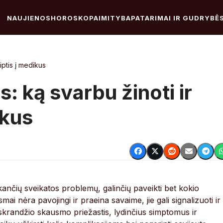
NAUJIENOS
HOROSKOPAI
MITYBA
PATARIMAI IR GUDRYBĖ
iptis į medikus
 ką svarbu žinoti ir
ikus
ančių sveikatos problemų, galinčių paveikti bet kokio
i nėra pavojingi ir praeina savaime, jie gali signalizuoti ir
 skrandžio skausmo priežastis, lydinčius simptomus ir