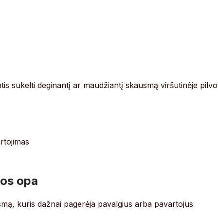
ntis sukelti deginantį ar maudžiantį skausmą viršutinėje pilvo
artojimas
nos opa
usmą, kuris dažnai pagerėja pavalgius arba pavartojus