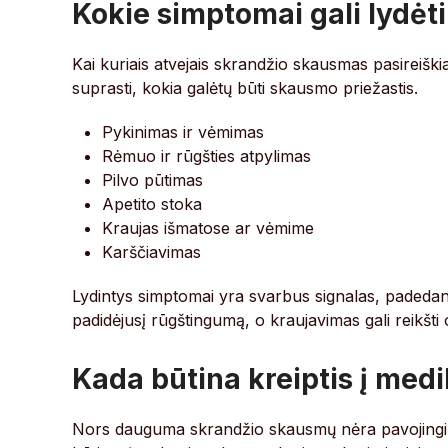
Kokie simptomai gali lydė
Kai kuriais atvejais skrandžio skausmas pasireiškia
suprasti, kokia galėtų būti skausmo priežastis.
Pykinimas ir vėmimas
Rėmuo ir rūgšties atpylimas
Pilvo pūtimas
Apetito stoka
Kraujas išmatose ar vėmime
Karščiavimas
Lydintys simptomai yra svarbus signalas, padedant
padidėjusį rūgštingumą, o kraujavimas gali reikšti 
Kada būtina kreiptis į med
Nors dauguma skrandžio skausmų nėra pavojingi ir