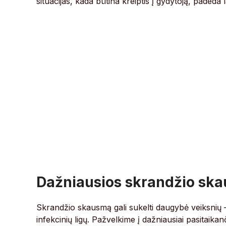
situacijas, kada būtina kreiptis į gydytoją, padeda 
Dažniausios skrandžio ska
Skrandžio skausmą gali sukelti daugybė veiksnių 
infekcinių ligų. Pažvelkime į dažniausiai pasitaikanč