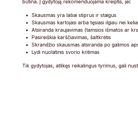
būtina. Į gydytoją rekomenduojama kreiptis, jei:
Skausmas yra labai stiprus ir staigus
Skausmas kartojasi arba tęsiasi ilgiau nei keli
Atsiranda kraujavimas (tamsios išmatos ar kr
Pasireiškia karščiavimas, šaltkrėtis
Skrandžio skausmas atsiranda po galimos apsi
Lydi nuolatinis svorio kritimas
Tik gydytojas, atlikęs reikalingus tyrimus, gali nus