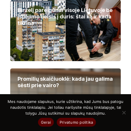
Birželį pareigūnai visoje Lietuvoje be
įspėjimo belsis į duris: štai ką ir kada
tikrins
Promilių skaičiuoklė: kada jau galima
sėsti prie vairo?
Mes naudojame slapukus, kurie užtikrina, kad Jums bus patogu
naudotis tinklalapiu. Jei toliau naršysite mūsų tinklalapyje, tai
tolygu Jūsų sutikimui su slapukų naudojimu.
Gerai
Privatumo politika