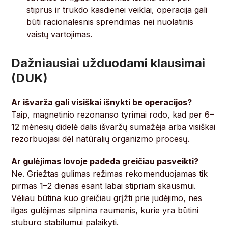
stiprus ir trukdo kasdienei veiklai, operacija gali
būti racionalesnis sprendimas nei nuolatinis
vaistų vartojimas.
Dažniausiai užduodami klausimai
(DUK)
Ar išvarža gali visiškai išnykti be operacijos?
Taip, magnetinio rezonanso tyrimai rodo, kad per 6–
12 mėnesių didelė dalis išvaržų sumažėja arba visiškai
rezorbuojasi dėl natūralių organizmo procesų.
Ar gulėjimas lovoje padeda greičiau pasveikti?
Ne. Griežtas gulimas režimas rekomenduojamas tik
pirmas 1–2 dienas esant labai stipriam skausmui.
Vėliau būtina kuo greičiau grįžti prie judėjimo, nes
ilgas gulėjimas silpnina raumenis, kurie yra būtini
stuburo stabilumui palaikyti.