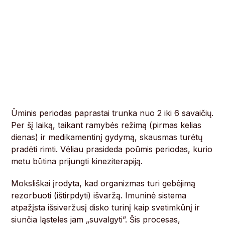
Ūminis periodas paprastai trunka nuo 2 iki 6 savaičių.
Per šį laiką, taikant ramybės režimą (pirmas kelias
dienas) ir medikamentinį gydymą, skausmas turėtų
pradėti rimti. Vėliau prasideda poūmis periodas, kurio
metu būtina prijungti kineziterapiją.
Moksliškai įrodyta, kad organizmas turi gebėjimą
rezorbuoti (ištirpdyti) išvaržą. Imuninė sistema
atpažįsta išsiveržusį disko turinį kaip svetimkūnį ir
siunčia ląsteles jam „suvalgyti”. Šis procesas,