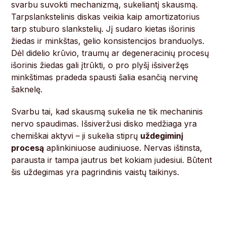
svarbu suvokti mechanizmą, sukeliantį skausmą.
Tarpslankstelinis diskas veikia kaip amortizatorius
tarp stuburo slankstelių. Jį sudaro kietas išorinis
žiedas ir minkštas, gelio konsistencijos branduolys.
Dėl didelio krūvio, traumų ar degeneracinių procesų
išorinis žiedas gali įtrūkti, o pro plyšį išsiveržęs
minkštimas pradeda spausti šalia esančią nervinę
šaknelę.
Svarbu tai, kad skausmą sukelia ne tik mechaninis
nervo spaudimas. Išsiveržusi disko medžiaga yra
chemiškai aktyvi – ji sukelia stiprų
uždegiminį
procesą
aplinkiniuose audiniuose. Nervas ištinsta,
parausta ir tampa jautrus bet kokiam judesiui. Būtent
šis uždegimas yra pagrindinis vaistų taikinys.