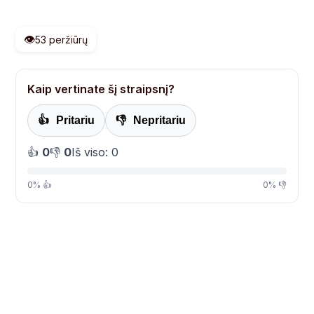
👁️
53 peržiūrų
Kaip vertinate šį straipsnį?
👍
Pritariu
👎
Nepritariu
👍
0
👎
0
Iš viso: 0
0% 👍
0% 👎