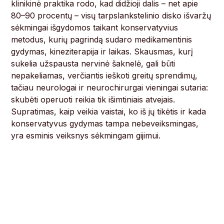
klinikinė praktika rodo, kad didžioji dalis – net apie
80–90 procentų – visų tarpslankstelinio disko išvaržų
sėkmingai išgydomos taikant konservatyvius
metodus, kurių pagrindą sudaro medikamentinis
gydymas, kineziterapija ir laikas. Skausmas, kurį
sukelia užspausta nervinė šaknelė, gali būti
nepakeliamas, verčiantis ieškoti greitų sprendimų,
tačiau neurologai ir neurochirurgai vieningai sutaria:
skubėti operuoti reikia tik išimtiniais atvejais.
Supratimas, kaip veikia vaistai, ko iš jų tikėtis ir kada
konservatyvus gydymas tampa nebeveiksmingas,
yra esminis veiksnys sėkmingam gijimui.