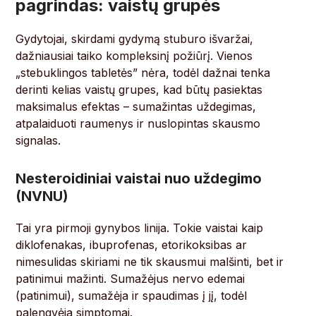
pagrindas: vaistų grupės
Gydytojai, skirdami gydymą stuburo išvaržai,
dažniausiai taiko kompleksinį požiūrį. Vienos
„stebuklingos tabletės” nėra, todėl dažnai tenka
derinti kelias vaistų grupes, kad būtų pasiektas
maksimalus efektas – sumažintas uždegimas,
atpalaiduoti raumenys ir nuslopintas skausmo
signalas.
Nesteroidiniai vaistai nuo uždegimo
(NVNU)
Tai yra pirmoji gynybos linija. Tokie vaistai kaip
diklofenakas, ibuprofenas, etorikoksibas ar
nimesulidas skiriami ne tik skausmui malšinti, bet ir
patinimui mažinti. Sumažėjus nervo edemai
(patinimui), sumažėja ir spaudimas į jį, todėl
palengvėja simptomai.