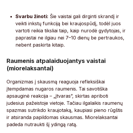
Svarbu žinoti:
Šie vaistai gali dirginti skrandį ir
veikti inkstų funkciją bei kraujospūdį, todėl juos
vartoti reikia tiksliai taip, kaip nurodė gydytojas, ir
paprastai ne ilgiau nei 7–10 dienų be pertraukos,
nebent paskirta kitaip.
Raumenis atpalaiduojantys vaistai
(miorelaksantai)
Organizmas į skausmą reaguoja refleksiškai
įtempdamas nugaros raumenis. Tai savotiška
apsauginė reakcija – „įtvaras”, skirtas apriboti
judesius pažeistoje vietoje. Tačiau ilgalaikis raumenų
spazmas sutrikdo kraujotaką, kaupiasi pieno rūgštis
ir atsiranda papildomas skausmas. Miorelaksantai
padeda nutraukti šį ydingą ratą.