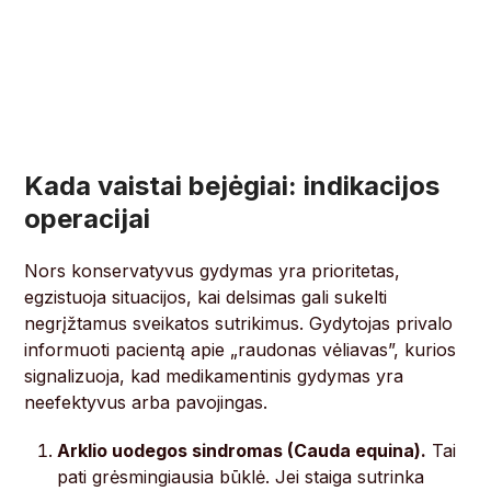
Kada vaistai bejėgiai: indikacijos
operacijai
Nors konservatyvus gydymas yra prioritetas,
egzistuoja situacijos, kai delsimas gali sukelti
negrįžtamus sveikatos sutrikimus. Gydytojas privalo
informuoti pacientą apie „raudonas vėliavas”, kurios
signalizuoja, kad medikamentinis gydymas yra
neefektyvus arba pavojingas.
Arklio uodegos sindromas (Cauda equina).
Tai
pati grėsmingiausia būklė. Jei staiga sutrinka