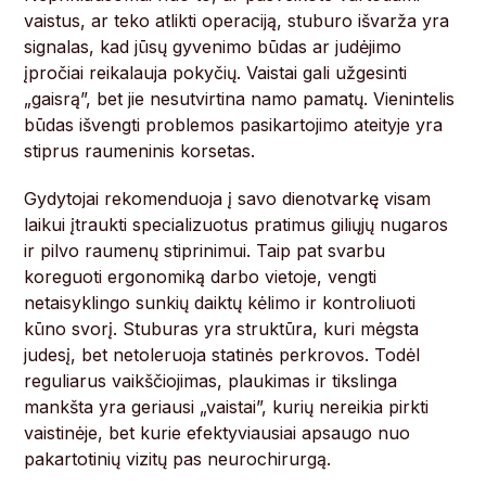
vaistus, ar teko atlikti operaciją, stuburo išvarža yra
signalas, kad jūsų gyvenimo būdas ar judėjimo
įpročiai reikalauja pokyčių. Vaistai gali užgesinti
„gaisrą”, bet jie nesutvirtina namo pamatų. Vienintelis
būdas išvengti problemos pasikartojimo ateityje yra
stiprus raumeninis korsetas.
Gydytojai rekomenduoja į savo dienotvarkę visam
laikui įtraukti specializuotus pratimus giliųjų nugaros
ir pilvo raumenų stiprinimui. Taip pat svarbu
koreguoti ergonomiką darbo vietoje, vengti
netaisyklingo sunkių daiktų kėlimo ir kontroliuoti
kūno svorį. Stuburas yra struktūra, kuri mėgsta
judesį, bet netoleruoja statinės perkrovos. Todėl
reguliarus vaikščiojimas, plaukimas ir tikslinga
mankšta yra geriausi „vaistai”, kurių nereikia pirkti
vaistinėje, bet kurie efektyviausiai apsaugo nuo
pakartotinių vizitų pas neurochirurgą.