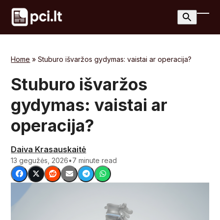
Skip
to
Ope
Clos
content
mobi
mobi
men
men
Home
»
Stuburo išvaržos gydymas: vaistai ar operacija?
Stuburo išvaržos
gydymas: vaistai ar
operacija?
Daiva Krasauskaitė
13 gegužės, 2026
•
7 minute read