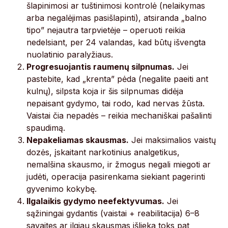
šlapinimosi ar tuštinimosi kontrolė (nelaikymas
arba negalėjimas pasišlapinti), atsiranda „balno
tipo” nejautra tarpvietėje – operuoti reikia
nedelsiant, per 24 valandas, kad būtų išvengta
nuolatinio paralyžiaus.
Progresuojantis raumenų silpnumas.
Jei
pastebite, kad „krenta” pėda (negalite paeiti ant
kulnų), silpsta koja ir šis silpnumas didėja
nepaisant gydymo, tai rodo, kad nervas žūsta.
Vaistai čia nepadės – reikia mechaniškai pašalinti
spaudimą.
Nepakeliamas skausmas.
Jei maksimalios vaistų
dozės, įskaitant narkotinius analgetikus,
nemalšina skausmo, ir žmogus negali miegoti ar
judėti, operacija pasirenkama siekiant pagerinti
gyvenimo kokybę.
Ilgalaikis gydymo neefektyvumas.
Jei
sąžiningai gydantis (vaistai + reabilitacija) 6–8
savaites ar ilgiau skausmas išlieka toks pat