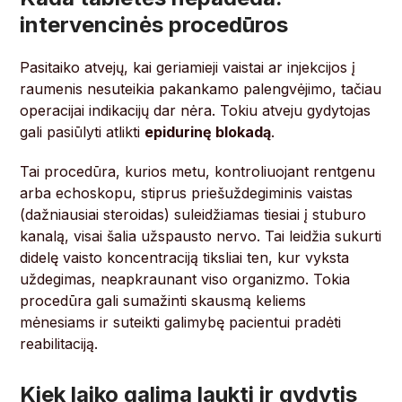
intervencinės procedūros
Pasitaiko atvejų, kai geriamieji vaistai ar injekcijos į
raumenis nesuteikia pakankamo palengvėjimo, tačiau
operacijai indikacijų dar nėra. Tokiu atveju gydytojas
gali pasiūlyti atlikti
epidurinę blokadą
.
Tai procedūra, kurios metu, kontroliuojant rentgenu
arba echoskopu, stiprus priešuždegiminis vaistas
(dažniausiai steroidas) suleidžiamas tiesiai į stuburo
kanalą, visai šalia užspausto nervo. Tai leidžia sukurti
didelę vaisto koncentraciją tiksliai ten, kur vyksta
uždegimas, neapkraunant viso organizmo. Tokia
procedūra gali sumažinti skausmą keliems
mėnesiams ir suteikti galimybę pacientui pradėti
reabilitaciją.
Kiek laiko galima laukti ir gydytis