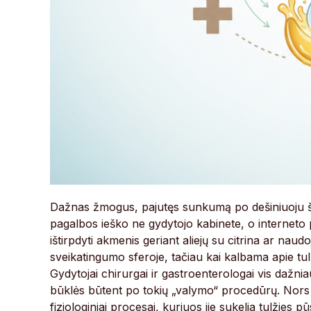
Dažnas žmogus, pajutęs sunkumą po dešiniuoju šo
pagalbos ieško ne gydytojo kabinete, o interneto p
ištirpdyti akmenis geriant aliejų su citrina ar naudo
sveikatingumo sferoje, tačiau kai kalbama apie tulž
Gydytojai chirurgai ir gastroenterologai vis dažnia
būklės būtent po tokių „valymo“ procedūrų. Nors 
fiziologiniai procesai, kuriuos jie sukelia tulžies p