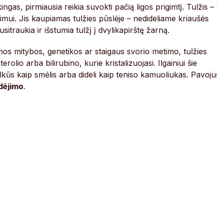
ngas, pirmiausia reikia suvokti pačią ligos prigimtį. Tulžis – 
imui. Jis kaupiamas tulžies pūslėje – nedideliame kriaušės
traukia ir išstumia tulžį į dvylikapirštę žarną.
os mitybos, genetikos ar staigaus svorio metimo, tulžies
rolio arba bilirubino, kurie kristalizuojasi. Ilgainiui šie
mulkūs kaip smėlis arba dideli kaip teniso kamuoliukas. Pavoju
dėjimo
.