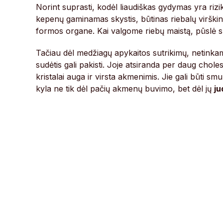
Norint suprasti, kodėl liaudiškas gydymas yra riziki
kepenų gaminamas skystis, būtinas riebalų virškin
formos organe. Kai valgome riebų maistą, pūslė susi
Tačiau dėl medžiagų apykaitos sutrikimų, netinkam
sudėtis gali pakisti. Joje atsiranda per daug choleste
kristalai auga ir virsta akmenimis. Jie gali būti s
kyla ne tik dėl pačių akmenų buvimo, bet dėl jų
ju