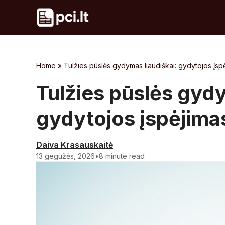
Skip
to
content
Home
»
Tulžies pūslės gydymas liaudiškai: gydytojos įsp
Tulžies pūslės gydy
gydytojos įspėjima
Daiva Krasauskaitė
13 gegužės, 2026
•
8 minute read