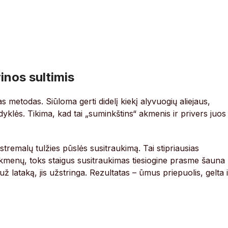
inos sultimis
as metodas. Siūloma gerti didelį kiekį alyvuogių aliejaus,
ldyklės. Tikima, kad tai „suminkštins“ akmenis ir privers juos
kstremalų tulžies pūslės susitraukimą. Tai stipriausias
 akmenų, toks staigus susitraukimas tiesiogine prasme šauna
ž lataką, jis užstringa. Rezultatas – ūmus priepuolis, gelta i