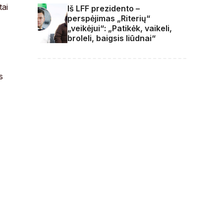
tai
Iš LFF prezidento –
perspėjimas „Riterių“
„veikėjui“: „Patikėk, vaikeli,
broleli, baigsis liūdnai“
s