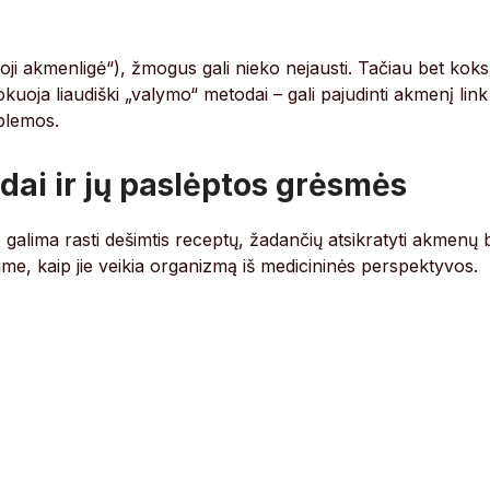
ioji akmenligė“), žmogus gali nieko nejausti. Tačiau bet koks
kuoja liaudiški „valymo“ metodai – gali pajudinti akmenį link
oblemos.
dai ir jų paslėptos grėsmės
 galima rasti dešimtis receptų, žadančių atsikratyti akmenų 
ime, kaip jie veikia organizmą iš medicininės perspektyvos.