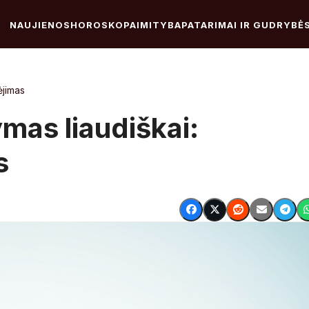
NAUJIENOS
HOROSKOPAI
MITYBA
PATARIMAI IR GUDRYBĖ
ėjimas
mas liaudiškai:
s