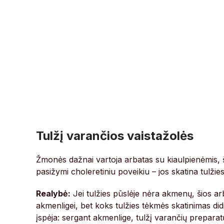
Tulžį varančios vaistažolės
Žmonės dažnai vartoja arbatas su kiaulpienėmis, 
pasižymi choleretiniu poveikiu – jos skatina tulžie
Realybė:
Jei tulžies pūslėje nėra akmenų, šios arb
akmenligei, bet koks tulžies tėkmės skatinimas did
įspėja: sergant akmenlige, tulžį varančių preparatų