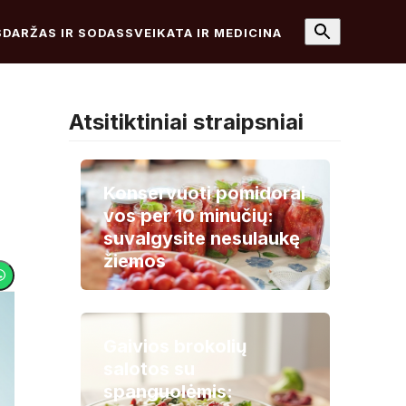
S
DARŽAS IR SODAS
SVEIKATA IR MEDICINA
Atsitiktiniai straipsniai
Konservuoti pomidorai
vos per 10 minučių:
suvalgysite nesulaukę
žiemos
Gaivios brokolių
salotos su
spanguolėmis: