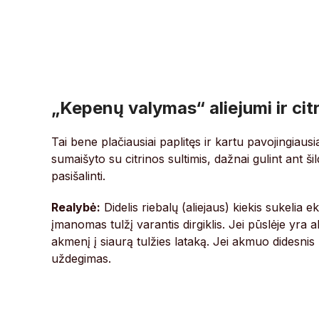
„Kepenų valymas“ aliejumi ir citr
Tai bene plačiausiai paplitęs ir kartu pavojingiausi
sumaišyto su citrinos sultimis, dažnai gulint ant ši
pasišalinti.
Realybė:
Didelis riebalų (aliejaus) kiekis sukelia e
įmanomas tulžį varantis dirgiklis. Jei pūslėje yra
akmenį į siaurą tulžies lataką. Jei akmuo didesnis u
uždegimas.