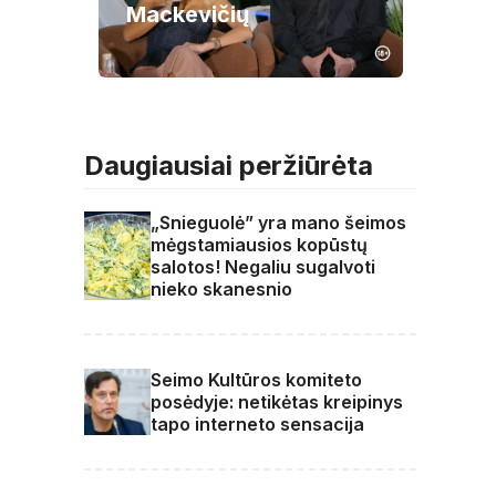
Mackevičių
Daugiausiai peržiūrėta
„Snieguolė” yra mano šeimos
mėgstamiausios kopūstų
salotos! Negaliu sugalvoti
nieko skanesnio
Seimo Kultūros komiteto
posėdyje: netikėtas kreipinys
tapo interneto sensacija