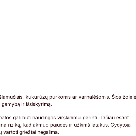
šlamučiais, kukurūzų purkomis ar varnalėšomis. Šios žolel
s gamybą ir išsiskyrimą.
atos gali būti naudingos virškinimui gerinti. Tačiau esant
ina riziką, kad akmuo pajudės ir užkimš latakus. Gydytojai
 vartoti griežtai negalima.