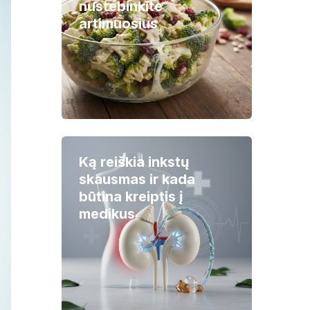
nustebinkite
artimuosius
Ką reiškia inkstų
skausmas ir kada
būtina kreiptis į
medikus