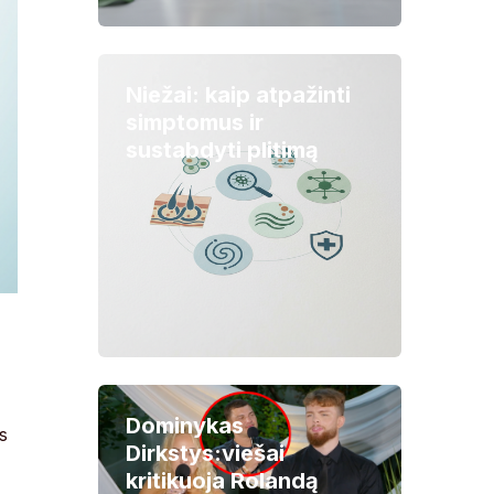
Niežai: kaip atpažinti
simptomus ir
sustabdyti plitimą
Dominykas
s
Dirkstys:viešai
kritikuoja Rolandą