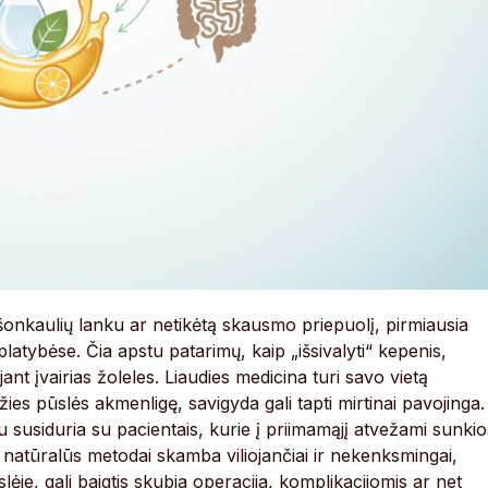
nkaulių lanku ar netikėtą skausmo priepuolį, pirmiausia
latybėse. Čia apstu patarimų, kaip „išsivalyti“ kepenis,
jant įvairias žoleles. Liaudies medicina turi savo vietą
ies pūslės akmenligę, savigyda gali tapti mirtinai pavojinga.
u susiduria su pacientais, kurie į priimamąjį atvežami sunkio
natūralūs metodai skamba viliojančiai ir nekenksmingai,
ūslėje, gali baigtis skubia operacija, komplikacijomis ar net