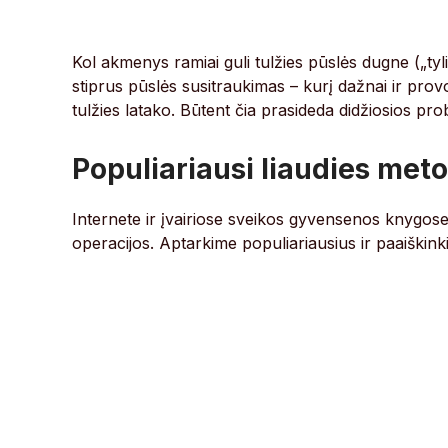
Kol akmenys ramiai guli tulžies pūslės dugne („tyl
stiprus pūslės susitraukimas – kurį dažnai ir provo
tulžies latako. Būtent čia prasideda didžiosios pr
Populiariausi liaudies meto
Internete ir įvairiose sveikos gyvensenos knygose
operacijos. Aptarkime populiariausius ir paaiškink