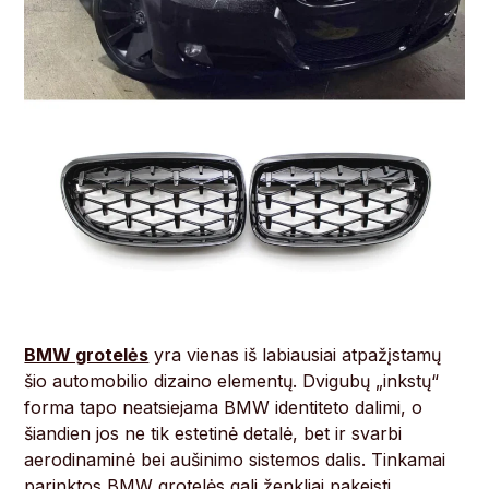
BMW grotelės
yra vienas iš labiausiai atpažįstamų
šio automobilio dizaino elementų. Dvigubų „inkstų“
forma tapo neatsiejama BMW identiteto dalimi, o
šiandien jos ne tik estetinė detalė, bet ir svarbi
aerodinaminė bei aušinimo sistemos dalis. Tinkamai
parinktos BMW grotelės gali ženkliai pakeisti