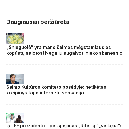
Daugiausiai peržiūrėta
„Snieguolė” yra mano šeimos mėgstamiausios
kopūstų salotos! Negaliu sugalvoti nieko skanesnio
Seimo Kultūros komiteto posėdyje: netikėtas
kreipinys tapo interneto sensacija
Iš LFF prezidento – perspėjimas „Riterių“ „veikėjui“: