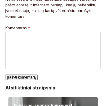
pašto adresą ir interneto puslapį, kad jų nebereiktų
įvesti iš naujo, kai kitą kartą vėl norėsiu parašyti
komentarą.
Komentaras
*
Atsitiktiniai straipsniai
Nugaros išvarža: kaip įveikti