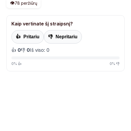
👁️
78 peržiūrų
Kaip vertinate šį straipsnį?
👍
Pritariu
👎
Nepritariu
👍
0
👎
0
Iš viso: 0
0% 👍
0% 👎