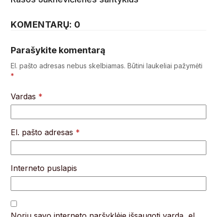
KOMENTARŲ: 0
Parašykite komentarą
El. pašto adresas nebus skelbiamas.
Būtini laukeliai pažymėti
*
Vardas
*
El. pašto adresas
*
Interneto puslapis
Noriu savo interneto naršyklėje išsaugoti vardą, el.