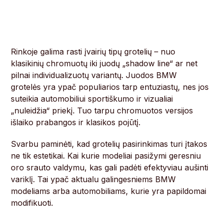
Rinkoje galima rasti įvairių tipų grotelių – nuo
klasikinių chromuotų iki juodų „shadow line“ ar net
pilnai individualizuotų variantų. Juodos BMW
grotelės yra ypač populiarios tarp entuziastų, nes jos
suteikia automobiliui sportiškumo ir vizualiai
„nuleidžia“ priekį. Tuo tarpu chromuotos versijos
išlaiko prabangos ir klasikos pojūtį.
Svarbu paminėti, kad grotelių pasirinkimas turi įtakos
ne tik estetikai. Kai kurie modeliai pasižymi geresniu
oro srauto valdymu, kas gali padėti efektyviau aušinti
variklį. Tai ypač aktualu galingesniems BMW
modeliams arba automobiliams, kurie yra papildomai
modifikuoti.