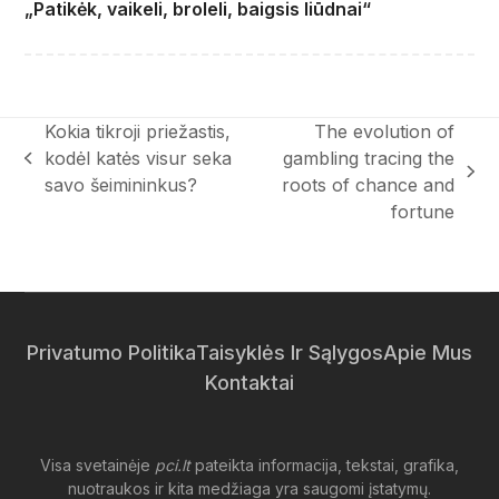
„Patikėk, vaikeli, broleli, baigsis liūdnai“
Kokia tikroji priežastis,
The evolution of
kodėl katės visur seka
gambling tracing the
previous
next
savo šeimininkus?
roots of chance and
post:
post:
fortune
Privatumo Politika
Taisyklės Ir Sąlygos
Apie Mus
Kontaktai
Visa svetainėje
pci.lt
pateikta informacija, tekstai, grafika,
nuotraukos ir kita medžiaga yra saugomi įstatymų.