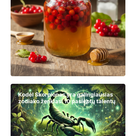
Kodėl Skorpionas yra galingiausias
zodiako ženklas: 10 paslėptų talentų