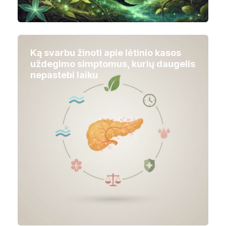
Ką svarbu žinoti apie lėtinio kasos
uždegimo simptomus, kurių daugelis
nepastebi laiku