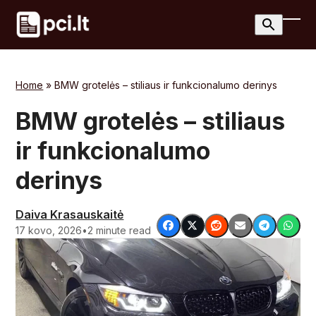
Skip
to
Ope
Clos
content
mobi
mobi
men
men
Home
»
BMW grotelės – stiliaus ir funkcionalumo derinys
BMW grotelės – stiliaus
ir funkcionalumo
derinys
Daiva Krasauskaitė
17 kovo, 2026
•
2 minute read