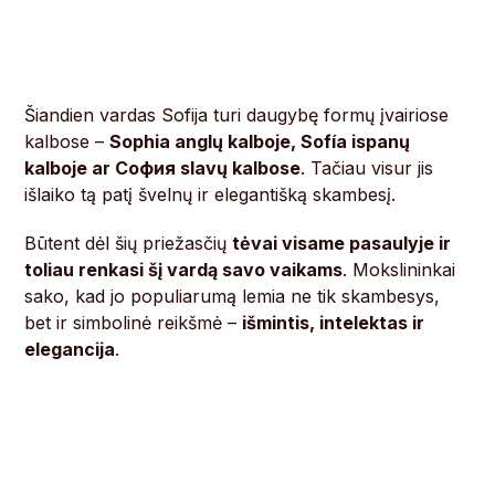
Šiandien vardas Sofija turi daugybę formų įvairiose
kalbose –
Sophia anglų kalboje, Sofía ispanų
kalboje ar София slavų kalbose
. Tačiau visur jis
išlaiko tą patį švelnų ir elegantišką skambesį.
Būtent dėl šių priežasčių
tėvai visame pasaulyje ir
toliau renkasi šį vardą savo vaikams
. Mokslininkai
sako, kad jo populiarumą lemia ne tik skambesys,
bet ir simbolinė reikšmė –
išmintis, intelektas ir
elegancija
.