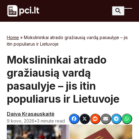
Skip
to
Ope
Clos
content
mobi
mobi
men
men
Home
»
Mokslininkai atrado gražiausią vardą pasaulyje – jis
itin populiarus ir Lietuvoje
Mokslininkai atrado
gražiausią vardą
pasaulyje – jis itin
populiarus ir Lietuvoje
Daiva Krasauskaitė
9 kovo, 2026
•
3 minute read