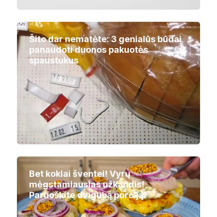
Šito dar nematėte: 3 genialūs būdai
panaudoti duonos pakuotės
spaustukus
Bet kokiai šventei! Vyrų
mėgstamiausias užkandis!
Paruoškite dvigubą porciją!