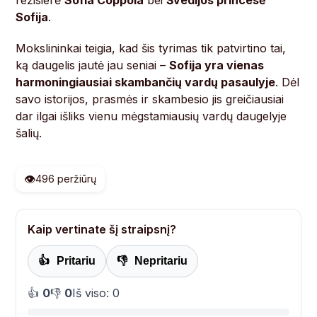
Sofija
.
Mokslininkai teigia, kad šis tyrimas tik patvirtino tai,
ką daugelis jautė jau seniai –
Sofija yra vienas
harmoningiausiai skambančių vardų pasaulyje
. Dėl
savo istorijos, prasmės ir skambesio jis greičiausiai
dar ilgai išliks vienu mėgstamiausių vardų daugelyje
šalių.
👁️
496 peržiūrų
Kaip vertinate šį straipsnį?
👍
Pritariu
👎
Nepritariu
👍
0
👎
0
Iš viso: 0