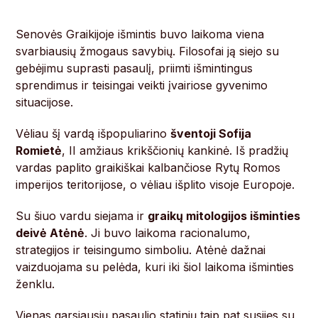
Senovės Graikijoje išmintis buvo laikoma viena
svarbiausių žmogaus savybių. Filosofai ją siejo su
gebėjimu suprasti pasaulį, priimti išmintingus
sprendimus ir teisingai veikti įvairiose gyvenimo
situacijose.
Vėliau šį vardą išpopuliarino
šventoji Sofija
Romietė
, II amžiaus krikščionių kankinė. Iš pradžių
vardas paplito graikiškai kalbančiose Rytų Romos
imperijos teritorijose, o vėliau išplito visoje Europoje.
Su šiuo vardu siejama ir
graikų mitologijos išminties
deivė Atėnė
. Ji buvo laikoma racionalumo,
strategijos ir teisingumo simboliu. Atėnė dažnai
vaizduojama su pelėda, kuri iki šiol laikoma išminties
ženklu.
Vienas garsiausių pasaulio statinių taip pat susijęs su