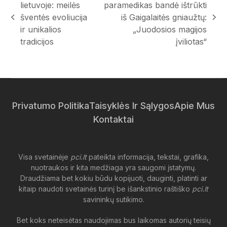
lietuvoje: meilės
paramedikas bandė ištrūkti
šventės evoliucija
iš Gaigalaitės gniaužtų:
previous
next
ir unikalios
„Juodosios magijos
post:
post:
tradicijos
įviliotas“
Privatumo Politika
Taisyklės Ir Sąlygos
Apie Mus
Kontaktai
Visa svetainėje
pci.lt
pateikta informacija, tekstai, grafika,
nuotraukos ir kita medžiaga yra saugomi įstatymų.
Draudžiama bet kokiu būdu kopijuoti, dauginti, platinti ar
kitaip naudoti svetainės turinį be išankstinio raštiško
pci.lt
savininkų sutikimo.
Bet koks neteisėtas naudojimas bus laikomas autorių teisių