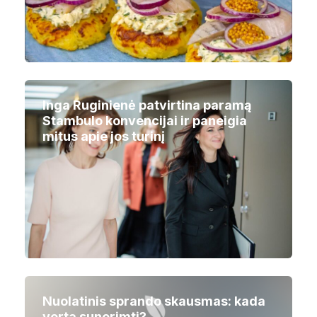
Inga Ruginienė patvirtina paramą
Stambulo konvencijai ir paneigia
mitus apie jos turinį
Nuolatinis sprando skausmas: kada
verta sunerimti?