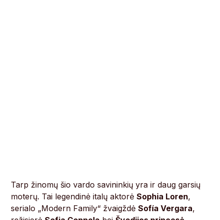
Tarp žinomų šio vardo savininkių yra ir daug garsių
moterų. Tai legendinė italų aktorė
Sophia Loren
,
serialo „Modern Family“ žvaigždė
Sofía Vergara
,
režisierė
Sofia Coppola
bei
Švedijos princesė