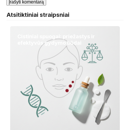
Atsitiktiniai straipsniai
Cistiniai spuogai: priežastys ir
efektyvūs gydymo būdai