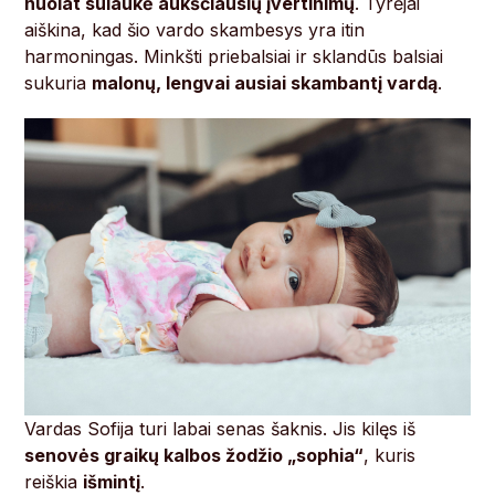
nuolat sulaukė aukščiausių įvertinimų
. Tyrėjai
aiškina, kad šio vardo skambesys yra itin
harmoningas. Minkšti priebalsiai ir sklandūs balsiai
sukuria
malonų, lengvai ausiai skambantį vardą
.
Vardas Sofija turi labai senas šaknis. Jis kilęs iš
senovės graikų kalbos žodžio „sophia“
, kuris
reiškia
išmintį
.