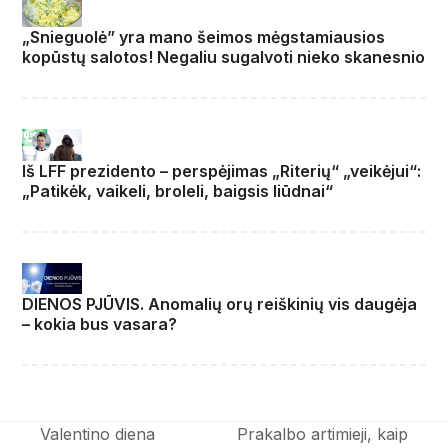
„Snieguolė” yra mano šeimos mėgstamiausios
kopūstų salotos! Negaliu sugalvoti nieko skanesnio
Iš LFF prezidento – perspėjimas „Riterių“ „veikėjui“:
„Patikėk, vaikeli, broleli, baigsis liūdnai“
DIENOS PJŪVIS. Anomalių orų reiškinių vis daugėja
– kokia bus vasara?
Valentino diena
Prakalbo artimieji, kaip