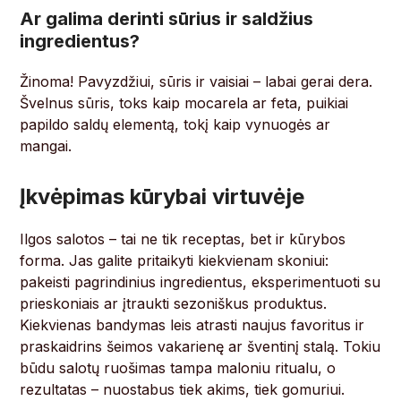
Ar galima derinti sūrius ir saldžius
ingredientus?
Žinoma! Pavyzdžiui, sūris ir vaisiai – labai gerai dera.
Švelnus sūris, toks kaip mocarela ar feta, puikiai
papildo saldų elementą, tokį kaip vynuogės ar
mangai.
Įkvėpimas kūrybai virtuvėje
Ilgos salotos – tai ne tik receptas, bet ir kūrybos
forma. Jas galite pritaikyti kiekvienam skoniui:
pakeisti pagrindinius ingredientus, eksperimentuoti su
prieskoniais ar įtraukti sezoniškus produktus.
Kiekvienas bandymas leis atrasti naujus favoritus ir
praskaidrins šeimos vakarienę ar šventinį stalą. Tokiu
būdu salotų ruošimas tampa maloniu ritualu, o
rezultatas – nuostabus tiek akims, tiek gomuriui.