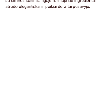
su citrinos sultimis. Ilgoje formoje šie ingredientai
atrodo elegantiškai ir puikiai dera tarpusavyje.