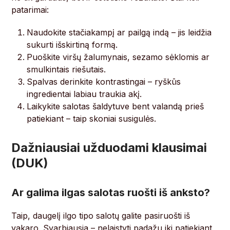
patarimai:
Naudokite stačiakampį ar pailgą indą – jis leidžia
sukurti išskirtiną formą.
Puoškite viršų žalumynais, sezamo sėklomis ar
smulkintais riešutais.
Spalvas derinkite kontrastingai – ryškūs
ingredientai labiau traukia akį.
Laikykite salotas šaldytuve bent valandą prieš
patiekiant – taip skoniai susigulės.
Dažniausiai užduodami klausimai
(DUK)
Ar galima ilgas salotas ruošti iš anksto?
Taip, daugelį ilgo tipo salotų galite pasiruošti iš
vakaro. Svarbiausia – nelaistyti padažu iki patiekiant,