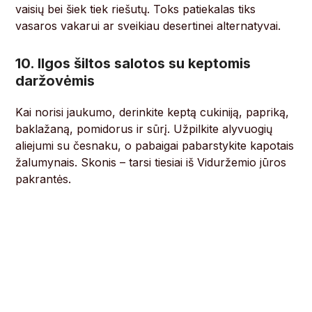
vaisių bei šiek tiek riešutų. Toks patiekalas tiks
vasaros vakarui ar sveikiau desertinei alternatyvai.
10. Ilgos šiltos salotos su keptomis
daržovėmis
Kai norisi jaukumo, derinkite keptą cukiniją, papriką,
baklažaną, pomidorus ir sūrį. Užpilkite alyvuogių
aliejumi su česnaku, o pabaigai pabarstykite kapotais
žalumynais. Skonis – tarsi tiesiai iš Viduržemio jūros
pakrantės.