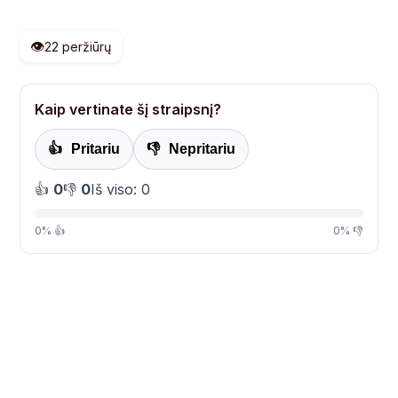
👁️
22 peržiūrų
Kaip vertinate šį straipsnį?
👍
Pritariu
👎
Nepritariu
👍
0
👎
0
Iš viso: 0
0% 👍
0% 👎