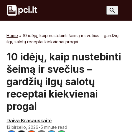
Skip
to
Ope
Clos
content
mobi
mobi
men
men
Home
»
10 idėjų, kaip nustebinti šeimą ir svečius – gardžių
ilgų salotų receptai kiekvienai progai
10 idėjų, kaip nustebinti
šeimą ir svečius –
gardžių ilgų salotų
receptai kiekvienai
progai
Daiva Krasauskaitė
13 birželio, 2026
•
5 minute read