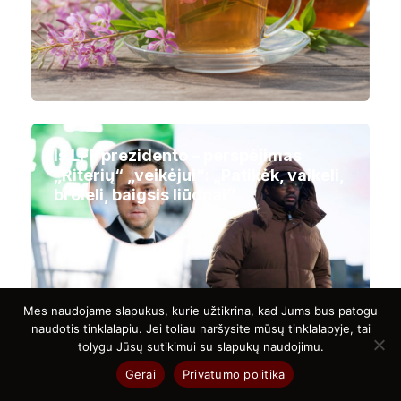
Iš LFF prezidento – perspėjimas
„Riterių“ „veikėjui“: „Patikėk, vaikeli,
broleli, baigsis liūdnai“
Mes naudojame slapukus, kurie užtikrina, kad Jums bus patogu
naudotis tinklalapiu. Jei toliau naršysite mūsų tinklalapyje, tai
tolygu Jūsų sutikimui su slapukų naudojimu.
Kodėl moterims skauda kairį šoną
apačioje: gydytojai paaiškina
Gerai
Privatumo politika
galimas priežastis