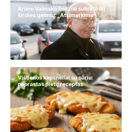
Arūno Valinsko žodžiai sukrėtė iki
širdies gelmių: „Atsimerkime“
Vištienos kepsneliai su sūriu:
paprastas pietų receptas