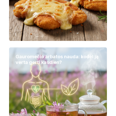
Gauromečio arbatos nauda: kodėl ją
verta gerti kasdien?