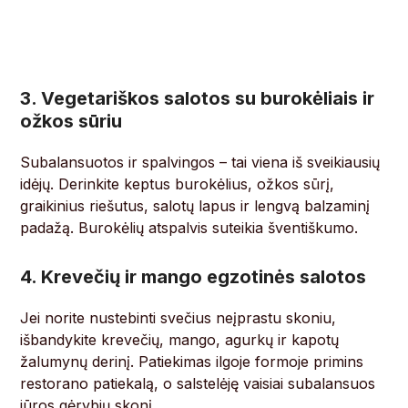
3. Vegetariškos salotos su burokėliais ir
ožkos sūriu
Subalansuotos ir spalvingos – tai viena iš sveikiausių
idėjų. Derinkite keptus burokėlius, ožkos sūrį,
graikinius riešutus, salotų lapus ir lengvą balzaminį
padažą. Burokėlių atspalvis suteikia šventiškumo.
4. Krevečių ir mango egzotinės salotos
Jei norite nustebinti svečius neįprastu skoniu,
išbandykite krevečių, mango, agurkų ir kapotų
žalumynų derinį. Patiekimas ilgoje formoje primins
restorano patiekalą, o salstelėję vaisiai subalansuos
jūros gėrybių skonį.