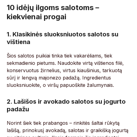
10 idėjų ilgoms salotoms –
kiekvienai progai
1. Klasikinės sluoksniuotos salotos su
vištiena
Šios salotos puikiai tinka tiek vakarėliams, tiek
sekmadienio pietums. Naudokite virtą vištienos filė,
konservuotus žirnelius, virtus kiaušinius, tarkuotą
sūrį ir lengvą majonezo padažą. Ingredientus
sluoksniuokite, o viršų papuoškite žalumynais.
2. Lašišos ir avokado salotos su jogurto
padažu
Norint šiek tiek prabangos – rinkitės šaltai rūkytą
lašišą, prinokusį avokadą, salotas ir graikišką jogurtą