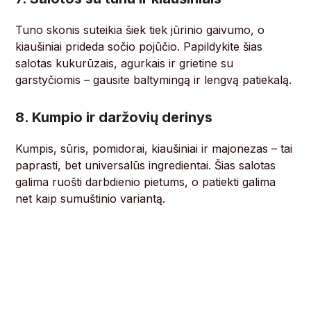
Tuno skonis suteikia šiek tiek jūrinio gaivumo, o
kiaušiniai prideda sočio pojūčio. Papildykite šias
salotas kukurūzais, agurkais ir grietine su
garstyčiomis – gausite baltymingą ir lengvą patiekalą.
8. Kumpio ir daržovių derinys
Kumpis, sūris, pomidorai, kiaušiniai ir majonezas – tai
paprasti, bet universalūs ingredientai. Šias salotas
galima ruošti darbdienio pietums, o patiekti galima
net kaip sumuštinio variantą.