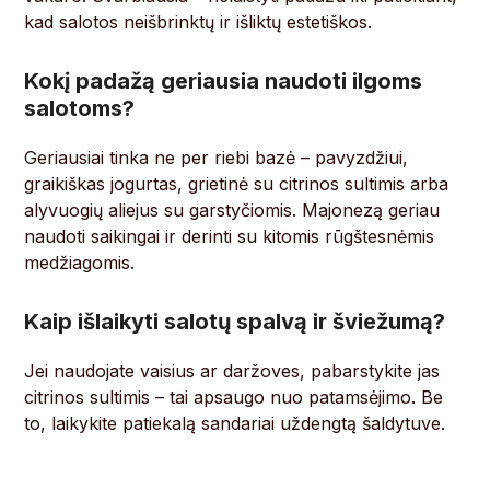
kad salotos neišbrinktų ir išliktų estetiškos.
Kokį padažą geriausia naudoti ilgoms
salotoms?
Geriausiai tinka ne per riebi bazė – pavyzdžiui,
graikiškas jogurtas, grietinė su citrinos sultimis arba
alyvuogių aliejus su garstyčiomis. Majonezą geriau
naudoti saikingai ir derinti su kitomis rūgštesnėmis
medžiagomis.
Kaip išlaikyti salotų spalvą ir šviežumą?
Jei naudojate vaisius ar daržoves, pabarstykite jas
citrinos sultimis – tai apsaugo nuo patamsėjimo. Be
to, laikykite patiekalą sandariai uždengtą šaldytuve.