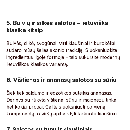
5. Bulvių ir silkės salotos – lietuviška
klasika kitaip
Bulvės, silkė, svogūnai, virti kiaušiniai ir burokėliai
sudaro mūsų šalies skonio tradiciją. Sluoksniuokite
ingredientus ilgoje formoje – taip sukursite modernų
lietuviškos klasikos variantą.
6. Vištienos ir ananasų salotos su sūriu
Šiek tiek saldumo ir egzotikos suteikia ananasas.
Derinys su rūkyta vištiena, sūriu ir majonezu tinka
bet kokiai progai. Galite sluoksniuoti po vieną
komponentą, o viršų apibarstyti tarkuotu kiaušiniu.
7. Salotos su tunu ir kiaušiniais