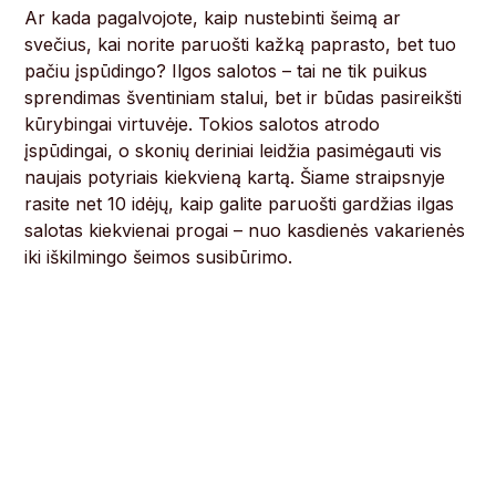
Ar kada pagalvojote, kaip nustebinti šeimą ar
svečius, kai norite paruošti kažką paprasto, bet tuo
pačiu įspūdingo? Ilgos salotos – tai ne tik puikus
sprendimas šventiniam stalui, bet ir būdas pasireikšti
kūrybingai virtuvėje. Tokios salotos atrodo
įspūdingai, o skonių deriniai leidžia pasimėgauti vis
naujais potyriais kiekvieną kartą. Šiame straipsnyje
rasite net 10 idėjų, kaip galite paruošti gardžias ilgas
salotas kiekvienai progai – nuo kasdienės vakarienės
iki iškilmingo šeimos susibūrimo.