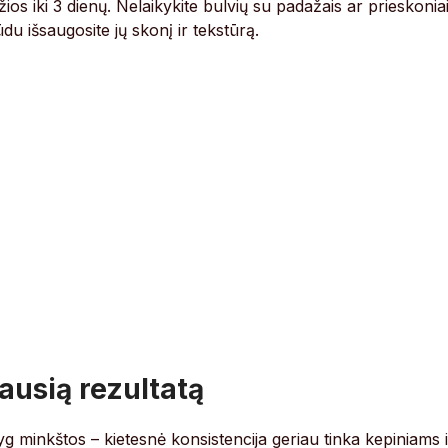
žios iki 3 dienų. Nelaikykite bulvių su padažais ar prieskonia
du išsaugosite jų skonį ir tekstūrą.
iausią rezultatą
g minkštos – kietesnė konsistencija geriau tinka kepiniams i