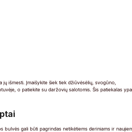
jų išmesti. Įmaišykite šiek tiek džiūvėsėlių, svogūno,
tuvėje, o patiekite su daržovių salotomis. Šis patiekalas yp
ptai
s bulvės gali būti pagrindas netikėtiems deriniams ir naujie