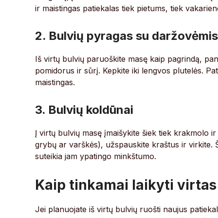
ir maistingas patiekalas tiek pietums, tiek vakariene
2. Bulvių pyragas su daržovėmis
Iš virtų bulvių paruoškite masę kaip pagrindą, pan
pomidorus ir sūrį. Kepkite iki lengvos plutelės. Pa
maistingas.
3. Bulvių koldūnai
Į virtų bulvių masę įmaišykite šiek tiek krakmolo ir
grybų ar varškės), užspauskite kraštus ir virkite. 
suteikia jam ypatingo minkštumo.
Kaip tinkamai laikyti virta
Jei planuojate iš virtų bulvių ruošti naujus patiekal