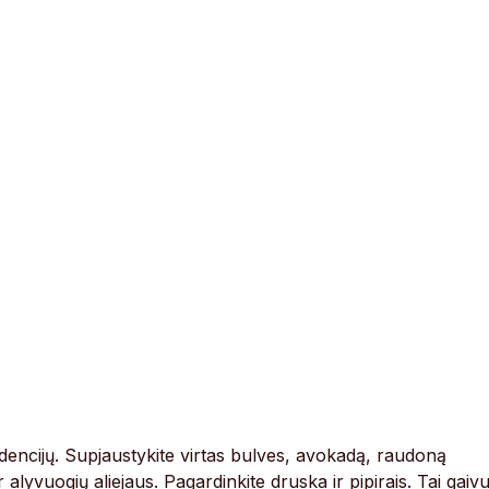
ndencijų. Supjaustykite virtas bulves, avokadą, raudoną
ir alyvuogių aliejaus. Pagardinkite druska ir pipirais. Tai gaiv