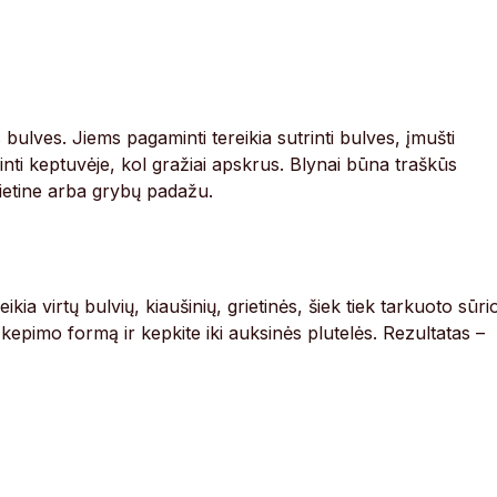
 bulves. Jiems pagaminti tereikia sutrinti bulves, įmušti
epinti keptuvėje, kol gražiai apskrus. Blynai būna traškūs
grietine arba grybų padažu.
eikia virtų bulvių, kiaušinių, grietinės, šiek tiek tarkuoto sūri
 kepimo formą ir kepkite iki auksinės plutelės. Rezultatas –