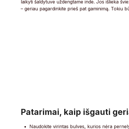
laikyti šaldytuve uždengtame inde. Jos išlieka švie
– geriau pagardinkite prieš pat gaminimą. Tokiu bū
Patarimai, kaip išgauti ger
Naudokite virintas bulves, kurios nėra pernely