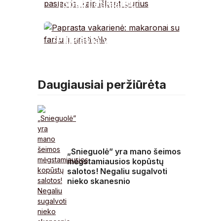
Tobuli lietiniai su
varške: paslaptis, kaip
iškepti purius
Paprasta vakarienė:
makaronai su faršu ir
grietinėle
Daugiausiai peržiūrėta
„Snieguolė” yra mano šeimos
mėgstamiausios kopūstų
salotos! Negaliu sugalvoti
nieko skanesnio