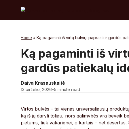
Skip
to
content
Home
»
Ką pagaminti iš virtų bulvių: paprasti ir gardūs pa
Ką pagaminti iš virt
gardūs patiekalų id
Daiva Krasauskaitė
13 birželio, 2026
•
5 minute read
Virtos bulvės – tai vienas universaliausių produkt
ką iš jų daryti toliau, nors galimybės yra beveik be
pietums, tiek vakarienei, o kartais – net desertus. 