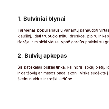
1. Bulviniai blynai
Tai vienas populiariausių variantų panaudoti virtas
kiaušinį, įdėti trupučio miltų, druskos, pipirų ir k
išorėje ir minkšti viduje, ypač gardūs patiekti su 
2. Bulvių apkepas
Šis patiekalas puikiai tinka, kai norisi sočių pietų. R
ir daržovių ar mėsos pagal skonį. Viską sudėkite į
švelnus vidus ir traški viršūnė.