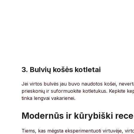
3. Bulvių košės kotletai
Jei virtos bulvės jau buvo naudotos košei, neverta 
prieskonių ir suformuokite kotletukus. Kepkite kep
tinka lengvai vakarienei.
Modernūs ir kūrybiški rece
Tiems, kas mėgsta eksperimentuoti virtuvėje, virto