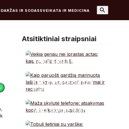
S
DARŽAS IR SODAS
SVEIKATA IR MEDICINA
Atsitiktiniai straipsniai
Veikia geriau nei
įprastas actas: kaip
nukalkinti virdulį.
Kaip paruošti gardžią
marinuotą lašišą
namuose: paprasti
patarimai ir receptas
o,
Maža skylutė telefone:
ek
atsakymas kodėl ji
reikalinga nustebins