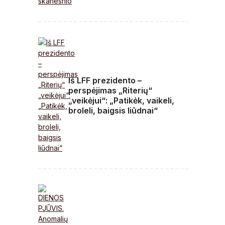
Iš LFF prezidento –
perspėjimas „Riterių“
„veikėjui“: „Patikėk, vaikeli,
broleli, baigsis liūdnai“