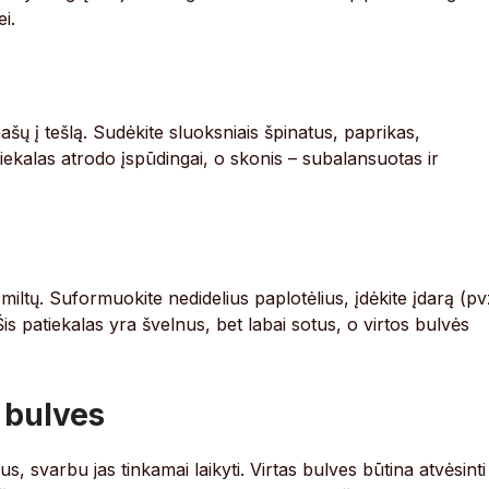
i.
ašų į tešlą. Sudėkite sluoksniais špinatus, paprikas,
tiekalas atrodo įspūdingai, o skonis – subalansuotas ir
 miltų. Suformuokite nedidelius paplotėlius, įdėkite įdarą (pv
Šis patiekalas yra švelnus, bet labai sotus, o virtos bulvės
s bulves
us, svarbu jas tinkamai laikyti. Virtas bulves būtina atvėsinti 