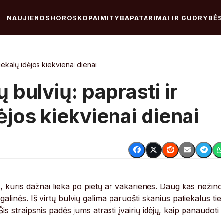
NAUJIENOS
HOROSKOPAI
MITYBA
PATARIMAI IR GUDRYBĖ
tiekalų idėjos kiekvienai dienai
ų bulvių: paprasti ir
ėjos kiekvienai dienai
ų, kuris dažnai lieka po pietų ar vakarienės. Daug kas nežin
galinės. Iš virtų bulvių galima paruošti skanius patiekalus ti
Šis straipsnis padės jums atrasti įvairių idėjų, kaip panaudoti