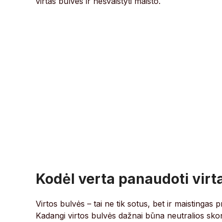
virtas bulves ir nešvaistyti maisto.
Kodėl verta panaudoti virt
Virtos bulvės – tai ne tik sotus, bet ir maistingas 
Kadangi virtos bulvės dažnai būna neutralios skonio