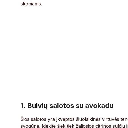
skoniams.
1. Bulvių salotos su avokadu
Šios salotos yra įkvėptos šiuolaikinės virtuvės te
svogūną, įdėkite šiek tiek žaliosios citrinos sulčių 