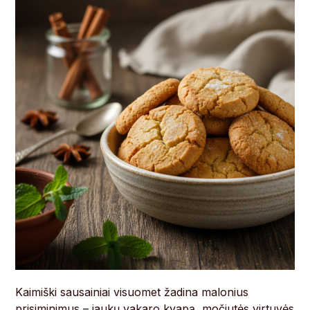
Kaimiški sausainiai visuomet žadina malonius
prisiminimus – jaukų vakaro kvapą, močiutės virtuvės