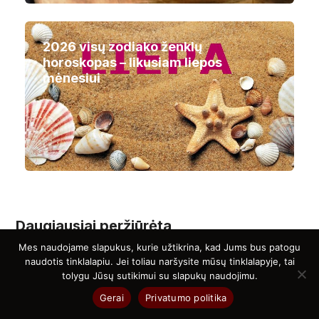
2026 visų zodiako ženklų
horoskopas – likusiam liepos
mėnesiui
Daugiausiai peržiūrėta
Mes naudojame slapukus, kurie užtikrina, kad Jums bus patogu
naudotis tinklalapiu. Jei toliau naršysite mūsų tinklalapyje, tai
tolygu Jūsų sutikimui su slapukų naudojimu.
„Snieguolė” yra mano šeimos mėgstamiausios
Gerai
Privatumo politika
kopūstų salotos! Negaliu sugalvoti nieko skanesnio