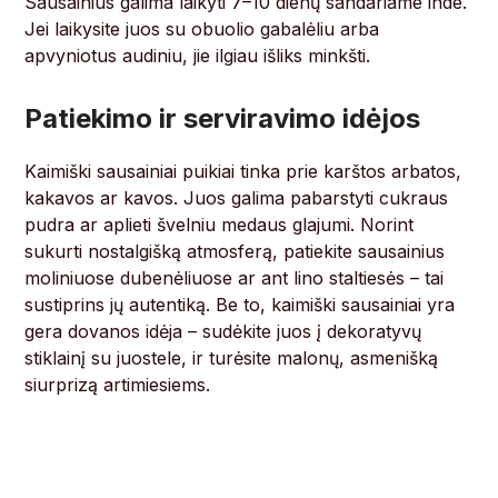
Sausainius galima laikyti 7–10 dienų sandariame inde.
Jei laikysite juos su obuolio gabalėliu arba
apvyniotus audiniu, jie ilgiau išliks minkšti.
Patiekimo ir serviravimo idėjos
Kaimiški sausainiai puikiai tinka prie karštos arbatos,
kakavos ar kavos. Juos galima pabarstyti cukraus
pudra ar aplieti švelniu medaus glajumi. Norint
sukurti nostalgišką atmosferą, patiekite sausainius
moliniuose dubenėliuose ar ant lino staltiesės – tai
sustiprins jų autentiką. Be to, kaimiški sausainiai yra
gera dovanos idėja – sudėkite juos į dekoratyvų
stiklainį su juostele, ir turėsite malonų, asmenišką
siurprizą artimiesiems.