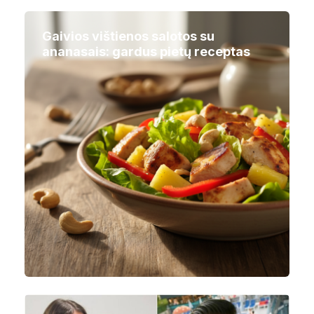
Gaivios vištienos salotos su
ananasais: gardus pietų receptas