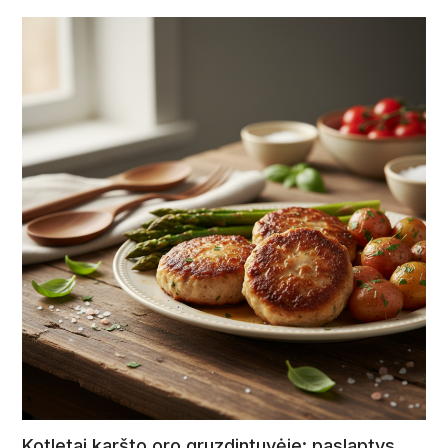
Kotletai karšto oro gruzdintuvėje: paslaptys