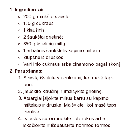
Ingredientai:
200 g minkšto sviesto
150 g cukraus
1 kiaušinis
2 šaukštai grietinės
350 g kvietinių miltų
1 arbatinis šaukštelis kepimo miltelių
Žiupsnelis druskos
Vanilinio cukraus arba cinamono pagal skonį
Paruošimas:
Sviestą išsukite su cukrumi, kol masė taps
puri.
Įmuškite kiaušinį ir įmaišykite grietinę.
Atsargiai įsijokite miltus kartu su kepimo
milteliais ir druska. Maišykite, kol masė taps
vientisa.
Iš tešlos suformuokite rutuliukus arba
iškočiokite ir išspauskite norimos formos