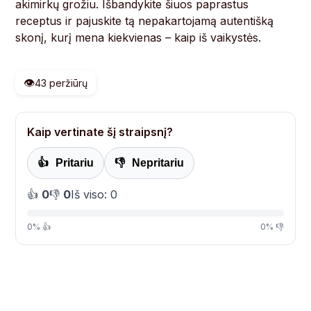
akimirkų grožiu. Išbandykite šiuos paprastus
receptus ir pajuskite tą nepakartojamą autentišką
skonį, kurį mena kiekvienas – kaip iš vaikystės.
👁️
43 peržiūrų
Kaip vertinate šį straipsnį?
👍
Pritariu
👎
Nepritariu
👍
0
👎
0
Iš viso: 0
0% 👍
0% 👎