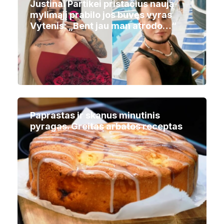
Justinai Partikei pristačius naują
mylimąjį prabilo jos buvęs vyras
Vytenis: „Bent jau man atrodo…“
Paprastas ir skanus minutinis
pyragas. Greitas arbatos receptas