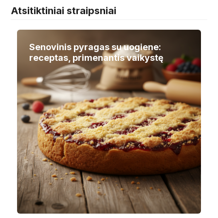
Atsitiktiniai straipsniai
Senovinis pyragas su uogiene:
receptas, primenantis vaikystę