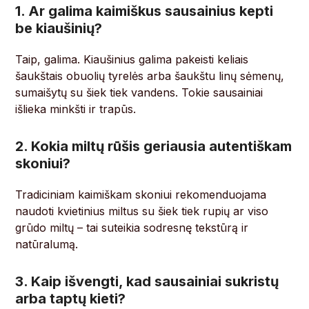
1. Ar galima kaimiškus sausainius kepti
be kiaušinių?
Taip, galima. Kiaušinius galima pakeisti keliais
šaukštais obuolių tyrelės arba šaukštu linų sėmenų,
sumaišytų su šiek tiek vandens. Tokie sausainiai
išlieka minkšti ir trapūs.
2. Kokia miltų rūšis geriausia autentiškam
skoniui?
Tradiciniam kaimiškam skoniui rekomenduojama
naudoti kvietinius miltus su šiek tiek rupių ar viso
grūdo miltų – tai suteikia sodresnę tekstūrą ir
natūralumą.
3. Kaip išvengti, kad sausainiai sukristų
arba taptų kieti?