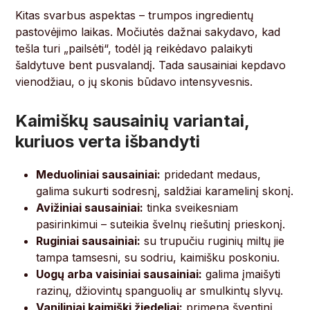
Kitas svarbus aspektas – trumpos ingredientų
pastovėjimo laikas. Močiutės dažnai sakydavo, kad
tešla turi „pailsėti“, todėl ją reikėdavo palaikyti
šaldytuve bent pusvalandį. Tada sausainiai kepdavo
vienodžiau, o jų skonis būdavo intensyvesnis.
Kaimiškų sausainių variantai,
kuriuos verta išbandyti
Meduoliniai sausainiai:
pridedant medaus,
galima sukurti sodresnį, saldžiai karamelinį skonį.
Avižiniai sausainiai:
tinka sveikesniam
pasirinkimui – suteikia švelnų riešutinį prieskonį.
Ruginiai sausainiai:
su trupučiu ruginių miltų jie
tampa tamsesni, su sodriu, kaimišku poskoniu.
Uogų arba vaisiniai sausainiai:
galima įmaišyti
razinų, džiovintų spanguolių ar smulkintų slyvų.
Vaniliniai kaimiški žiedeliai:
primena šventinį