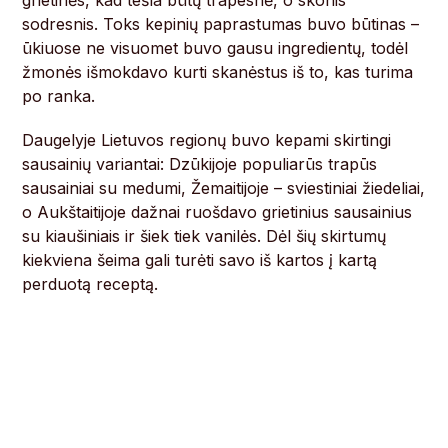
grietinės, kad tešla būtų trapesnė, o skonis
sodresnis. Toks kepinių paprastumas buvo būtinas –
ūkiuose ne visuomet buvo gausu ingredientų, todėl
žmonės išmokdavo kurti skanėstus iš to, kas turima
po ranka.
Daugelyje Lietuvos regionų buvo kepami skirtingi
sausainių variantai: Dzūkijoje populiarūs trapūs
sausainiai su medumi, Žemaitijoje – sviestiniai žiedeliai,
o Aukštaitijoje dažnai ruošdavo grietinius sausainius
su kiaušiniais ir šiek tiek vanilės. Dėl šių skirtumų
kiekviena šeima gali turėti savo iš kartos į kartą
perduotą receptą.