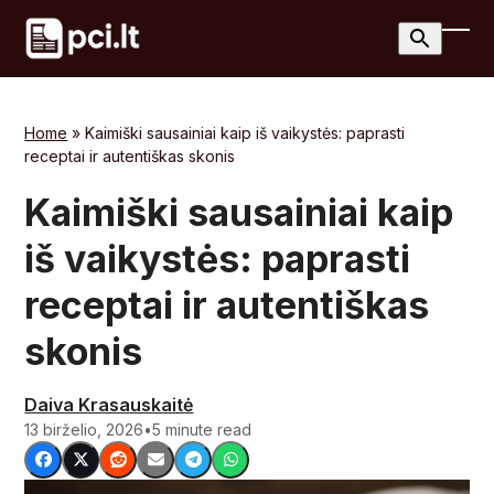
Skip
to
Ope
Clos
content
mobi
mobi
men
men
Home
»
Kaimiški sausainiai kaip iš vaikystės: paprasti
receptai ir autentiškas skonis
Kaimiški sausainiai kaip
iš vaikystės: paprasti
receptai ir autentiškas
skonis
Daiva Krasauskaitė
13 birželio, 2026
•
5 minute read