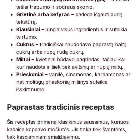
tešlai trapumo ir sodraus skonio.
Grietinė arba kefyras
– padeda išgauti purią
tekstūrą.
Kiaušiniai
– jungia visus ingredientus ir suteikia
tvirtumo.
Cukrus
– tradiciškai naudodavo paprastą baltą
cukrų arba rupų rudą cukrų.
Miltai
– kvietiniai būdavo pagrindas, tačiau kai
kur naudota ir šiek tiek avižinių ar rupių miltų.
Prieskoniai
– vanilė, cinamonas, kardamonas ar
net moliūgų prieskonių mišinys suteikia
išskirtinumo.
Paprastas tradicinis receptas
Šis receptas primena klasikinius sausainius, kuriuos
kadaise kepdavo močiutės. Jis tinka tiek šventėms,
tiek kasdieniniam smaližiavimui.