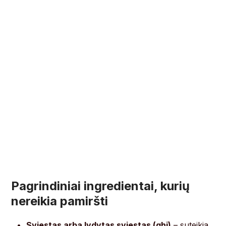
Pagrindiniai ingredientai, kurių
nereikia pamiršti
Sviestas arba lydytas sviestas (ghi)
– suteikia