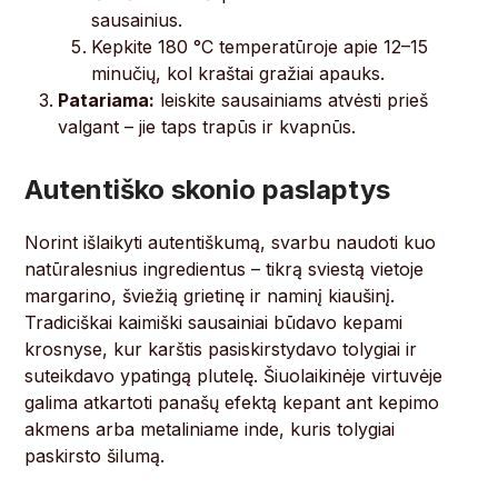
sausainius.
Kepkite 180 °C temperatūroje apie 12–15
minučių, kol kraštai gražiai apauks.
Patariama:
leiskite sausainiams atvėsti prieš
valgant – jie taps trapūs ir kvapnūs.
Autentiško skonio paslaptys
Norint išlaikyti autentiškumą, svarbu naudoti kuo
natūralesnius ingredientus – tikrą sviestą vietoje
margarino, šviežią grietinę ir naminį kiaušinį.
Tradiciškai kaimiški sausainiai būdavo kepami
krosnyse, kur karštis pasiskirstydavo tolygiai ir
suteikdavo ypatingą plutelę. Šiuolaikinėje virtuvėje
galima atkartoti panašų efektą kepant ant kepimo
akmens arba metaliniame inde, kuris tolygiai
paskirsto šilumą.