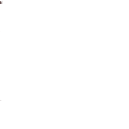
ai
t
–