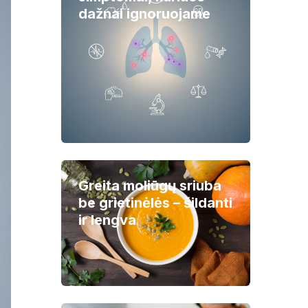
dažnai ignoruojame
Greita moliūgų sriuba
be grietinėlės – šildanti
ir lengva