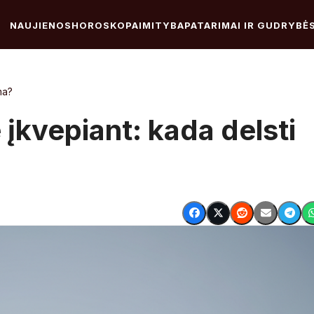
NAUJIENOS
HOROSKOPAI
MITYBA
PATARIMAI IR GUDRYBĖ
ma?
įkvepiant: kada delsti