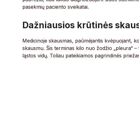
pasekmių paciento sveikatai.
Dažniausios krūtinės skau
Medicinoje skausmas, paūmėjantis kvėpuojant, kosi
skausmu. Šis terminas kilo nuo žodžio „pleura“ – ta
ląstos vidų. Toliau pateikiamos pagrindinės prieža