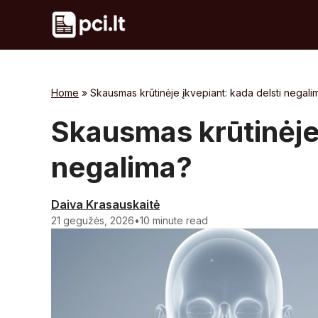
Skip
to
content
Home
»
Skausmas krūtinėje įkvepiant: kada delsti negali
Skausmas krūtinėje 
negalima?
Daiva Krasauskaitė
21 gegužės, 2026
•
10 minute read