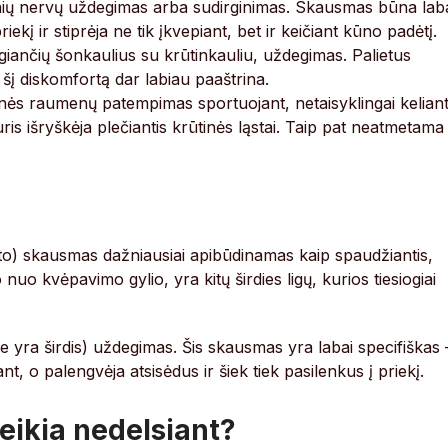
nių nervų uždegimas arba sudirginimas. Skausmas būna lab
priekį ir stiprėja ne tik įkvepiant, bet ir keičiant kūno padėtį.
giančių šonkaulius su krūtinkauliu, uždegimas. Palietus
 šį diskomfortą dar labiau paaštrina.
tinės raumenų patempimas sportuojant, netaisyklingai kelian
uris išryškėja plečiantis krūtinės ląstai. Taip pat neatmetama
rkto) skausmas dažniausiai apibūdinamas kaip spaudžiantis,
 nuo kvėpavimo gylio, yra kitų širdies ligų, kurios tiesiogiai
me yra širdis) uždegimas. Šis skausmas yra labai specifiškas 
iant, o palengvėja atsisėdus ir šiek tiek pasilenkus į priekį.
eikia nedelsiant?