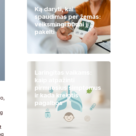
Ką daryti, kai
spaudimas per žemas:
veiksmingi būdai jį
pakelti
Laringitas vaikams:
kaip atpažinti
pirmuosius simptomus
ir kada kreiptis
do,
pagalbos
og
t
og