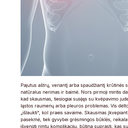
Pajutus aštrų, veriantį arba spaudžiantį krūtinė
natūralus nerimas ir baimė. Nors pirmoji mintis da
kad skausmas, tiesiogiai susijęs su kvėpavimo jude
ląstos raumenų arba pleuros problemas. Vis dėlto 
„išlaukti“, kol praeis savaime. Skausmas įkvepian
pasekmė, tiek gyvybei grėsmingos būklės, reikalau
išvengti rimtų komplikacijų, būtina suprasti, kas s