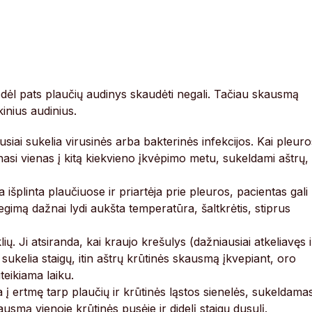
ėl pats plaučių audinys skaudėti negali. Tačiau skausmą
inius audinius.
iai sukelia virusinės arba bakterinės infekcijos. Kai pleuro
rinasi vienas į kitą kiekvieno įkvėpimo metu, sukeldami aštrų,
a išplinta plaučiuose ir priartėja prie pleuros, pacientas gali
gimą dažnai lydi aukšta temperatūra, šaltkrėtis, stiprus
ių. Ji atsiranda, kai kraujo krešulys (dažniausiai atkeliavęs i
 sukelia staigų, itin aštrų krūtinės skausmą įkvepiant, oro
uteikiama laiku.
 į ertmę tarp plaučių ir krūtinės ląstos sienelės, sukeldama
usmą vienoje krūtinės pusėje ir didelį staigų dusulį.