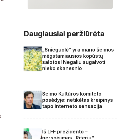
Daugiausiai peržiūrėta
„Snieguolė” yra mano šeimos
mėgstamiausios kopūstų
salotos! Negaliu sugalvoti
nieko skanesnio
Seimo Kultūros komiteto
posėdyje: netikėtas kreipinys
tapo interneto sensacija
s
Iš LFF prezidento –
perspėjimas „Riterių“