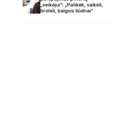
„veikėjui“: „Patikėk, vaikeli,
broleli, baigsis liūdnai“