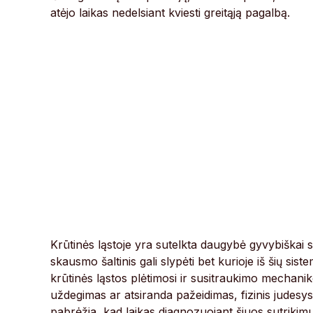
atėjo laikas nedelsiant kviesti greitąją pagalbą.
Krūtinės ląstoje yra sutelkta daugybė gyvybiškai 
skausmo šaltinis gali slypėti bet kurioje iš šių si
krūtinės ląstos plėtimosi ir susitraukimo mechani
uždegimas ar atsiranda pažeidimas, fizinis judesys
pabrėžia, kad laikas diagnozuojant šiuos sutrikimu