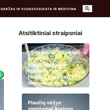
S
DARŽAS IR SODAS
SVEIKATA IR MEDICINA
Atsitiktiniai straipsniai
„Snieguolė” yra mano
šeimos
mėgstamiausios
kopūstų salotos!
Negaliu sugalvoti
nieko skanesnio
Plaučių vėžys:
simptomai, kuriuos