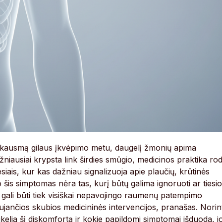
s skausmą gilaus įkvėpimo metu, daugelį žmonių apima
žniausiai krypsta link širdies smūgio, medicinos praktika ro
siais, kur kas dažniau signalizuoja apie plaučių, krūtinės
šis simptomas nėra tas, kurį būtų galima ignoruoti ar tiesi
t gali būti tiek visiškai nepavojingo raumenų patempimo
jančios skubios medicininės intervencijos, pranašas. Norin
ukelia šį diskomfortą ir kokie papildomi simptomai išduoda, j