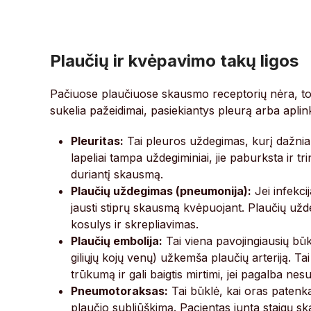
Plaučių ir kvėpavimo takų ligos
Pačiuose plaučiuose skausmo receptorių nėra, tod
sukelia pažeidimai, pasiekiantys pleurą arba aplink
Pleuritas:
Tai pleuros uždegimas, kurį dažniaus
lapeliai tampa uždegiminiai, jie paburksta ir t
duriantį skausmą.
Plaučių uždegimas (pneumonija):
Jei infekcij
jausti stiprų skausmą kvėpuojant. Plaučių užde
kosulys ir skrepliavimas.
Plaučių embolija:
Tai viena pavojingiausių būkl
giliųjų kojų venų) užkemša plaučių arteriją. Tai
trūkumą ir gali baigtis mirtimi, jei pagalba nes
Pneumotoraksas:
Tai būklė, kai oras patenka
plaučio subliūškimą. Pacientas junta staigų ska