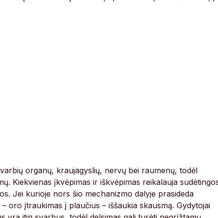
svarbių organų, kraujagyslių, nervų bei raumenų, todėl
stemų. Kiekvienas įkvėpimas ir iškvėpimas reikalauja sudėtingo
kos. Jei kurioje nors šio mechanizmo dalyje prasideda
 – oro įtraukimas į plaučius – iššaukia skausmą. Gydytojai
s yra itin svarbus, todėl delsimas gali turėti negrįžtamų