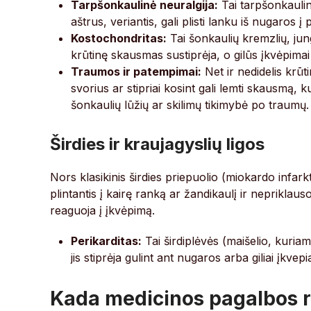
Tarpšonkaulinė neuralgija:
Tai tarpšonkauli
aštrus, veriantis, gali plisti lanku iš nugaros į 
Kostochondritas:
Tai šonkaulių kremzlių, jun
krūtinę skausmas sustiprėja, o gilūs įkvėpimai
Traumos ir patempimai:
Net ir nedidelis krū
svorius ar stipriai kosint gali lemti skausmą, k
šonkaulių lūžių ar skilimų tikimybė po traumų.
Širdies ir kraujagyslių ligos
Nors klasikinis širdies priepuolio (miokardo infa
plintantis į kairę ranką ar žandikaulį ir nepriklauso
reaguoja į įkvėpimą.
Perikarditas:
Tai širdiplėvės (maišelio, kuria
jis stiprėja gulint ant nugaros arba giliai įkvep
Kada medicinos pagalbos r