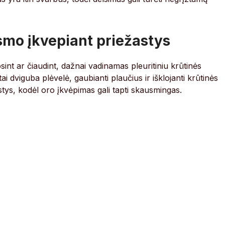
smo įkvepiant priežastys
nt ar čiaudint, dažnai vadinamas pleuritiniu krūtinės
i dviguba plėvelė, gaubianti plaučius ir išklojanti krūtinės
stys, kodėl oro įkvėpimas gali tapti skausmingas.