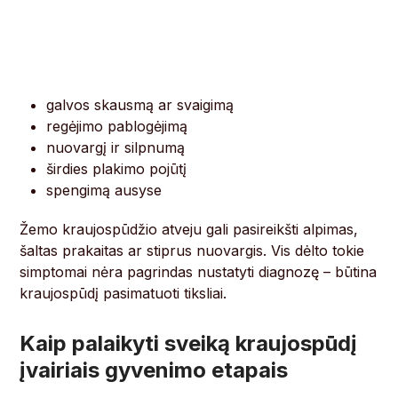
galvos skausmą ar svaigimą
regėjimo pablogėjimą
nuovargį ir silpnumą
širdies plakimo pojūtį
spengimą ausyse
Žemo kraujospūdžio atveju gali pasireikšti alpimas,
šaltas prakaitas ar stiprus nuovargis. Vis dėlto tokie
simptomai nėra pagrindas nustatyti diagnozę – būtina
kraujospūdį pasimatuoti tiksliai.
Kaip palaikyti sveiką kraujospūdį
įvairiais gyvenimo etapais