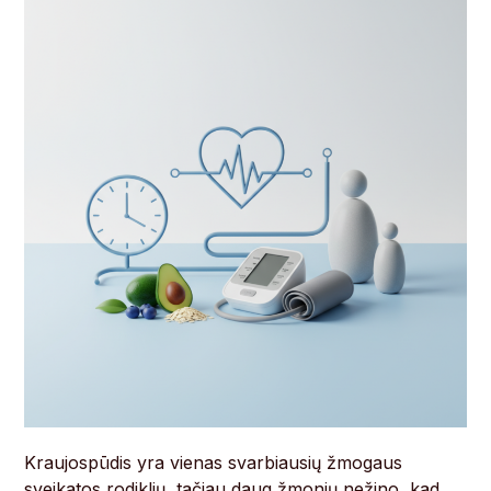
Kraujospūdis yra vienas svarbiausių žmogaus
sveikatos rodiklių, tačiau daug žmonių nežino, kad