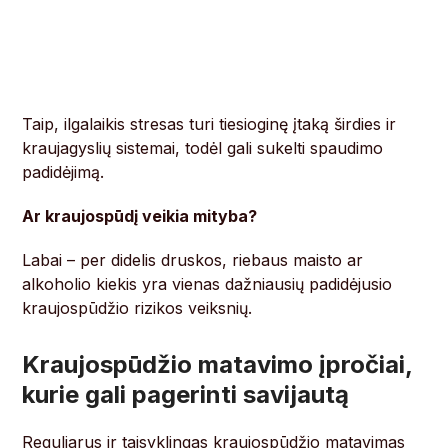
Taip, ilgalaikis stresas turi tiesioginę įtaką širdies ir
kraujagyslių sistemai, todėl gali sukelti spaudimo
padidėjimą.
Ar kraujospūdį veikia mityba?
Labai – per didelis druskos, riebaus maisto ar
alkoholio kiekis yra vienas dažniausių padidėjusio
kraujospūdžio rizikos veiksnių.
Kraujospūdžio matavimo įpročiai,
kurie gali pagerinti savijautą
Reguliarus ir taisyklingas kraujospūdžio matavimas