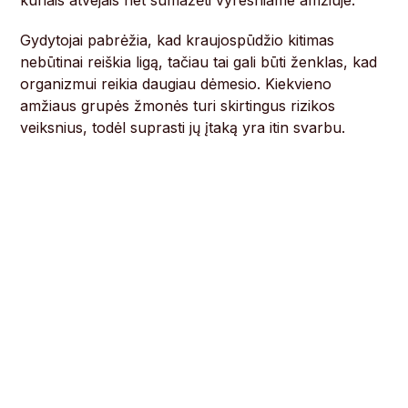
kuriais atvejais net sumažėti vyresniame amžiuje.
Gydytojai pabrėžia, kad kraujospūdžio kitimas
nebūtinai reiškia ligą, tačiau tai gali būti ženklas, kad
organizmui reikia daugiau dėmesio. Kiekvieno
amžiaus grupės žmonės turi skirtingus rizikos
veiksnius, todėl suprasti jų įtaką yra itin svarbu.