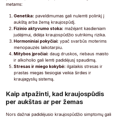
metams:
Genetika:
paveldimumas gali nulemti polinkį į
aukštą arba žemą kraujospūdį.
Fizinio aktyvumo stoka:
mažėjant kasdieniam
judėjimui, didėja kraujospūdžio sutrikimų rizika.
Hormoniniai pokyčiai:
ypač svarbūs moterims
menopauzės laikotarpiu.
Mitybos įpročiai:
daug druskos, riebaus maisto
ir alkoholio gali lemti padidėjusį spaudimą.
Stresas ir miego kokybė:
ilgalaikis stresas ir
prastas miegas tiesiogiai veikia širdies ir
kraujagyslių sistemą.
Kaip atpažinti, kad kraujospūdis
per aukštas ar per žemas
Nors dažnai padidėjusio kraujospūdžio simptomų gali