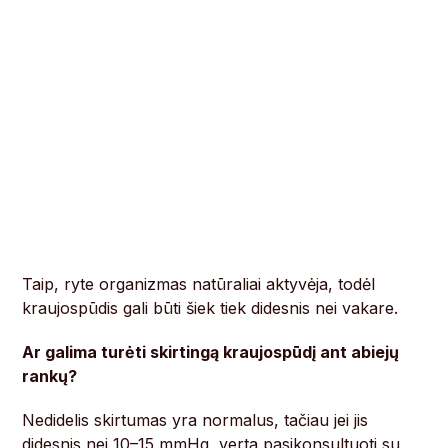
Taip, ryte organizmas natūraliai aktyvėja, todėl
kraujospūdis gali būti šiek tiek didesnis nei vakare.
Ar galima turėti skirtingą kraujospūdį ant abiejų
rankų?
Nedidelis skirtumas yra normalus, tačiau jei jis
didesnis nei 10–15 mmHg, verta pasikonsultuoti su