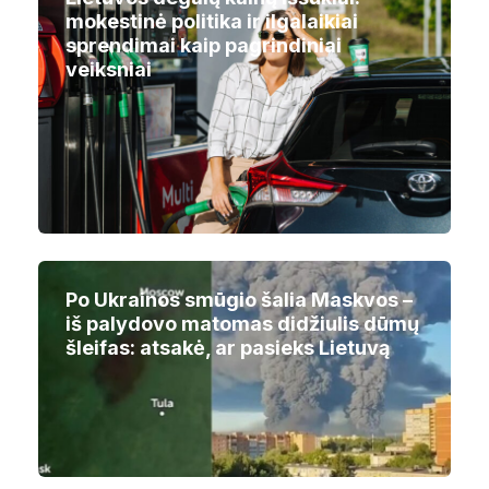
mokestinė politika ir ilgalaikiai
sprendimai kaip pagrindiniai
veiksniai
Po Ukrainos smūgio šalia Maskvos –
iš palydovo matomas didžiulis dūmų
šleifas: atsakė, ar pasieks Lietuvą