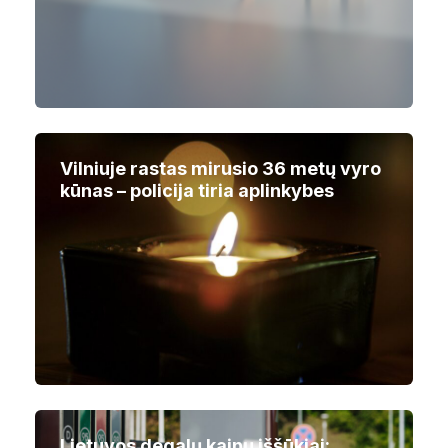
Vilniuje rastas mirusio 36 metų vyro
kūnas – policija tiria aplinkybes
Lietuvos degalų kainų iššūkiai: