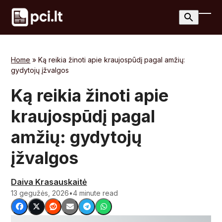
Skip
to
Ope
Clos
content
mobi
mobi
men
men
Home
»
Ką reikia žinoti apie kraujospūdį pagal amžių:
gydytojų įžvalgos
Ką reikia žinoti apie
kraujospūdį pagal
amžių: gydytojų
įžvalgos
Daiva Krasauskaitė
13 gegužės, 2026
•
4 minute read