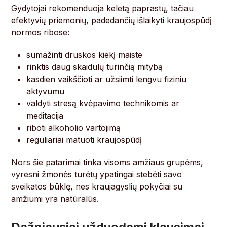
Gydytojai rekomenduoja keletą paprastų, tačiau
efektyvių priemonių, padedančių išlaikyti kraujospūdį
normos ribose:
sumažinti druskos kiekį maiste
rinktis daug skaidulų turinčią mitybą
kasdien vaikščioti ar užsiimti lengvu fiziniu
aktyvumu
valdyti stresą kvėpavimo technikomis ar
meditacija
riboti alkoholio vartojimą
reguliariai matuoti kraujospūdį
Nors šie patarimai tinka visoms amžiaus grupėms,
vyresni žmonės turėtų ypatingai stebėti savo
sveikatos būklę, nes kraujagyslių pokyčiai su
amžiumi yra natūralūs.