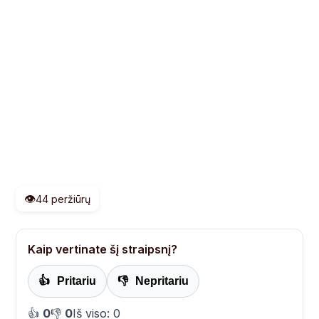
👁️
44 peržiūrų
Kaip vertinate šį straipsnį?
👍
Pritariu
👎
Nepritariu
👍
0
👎
0
Iš viso: 0