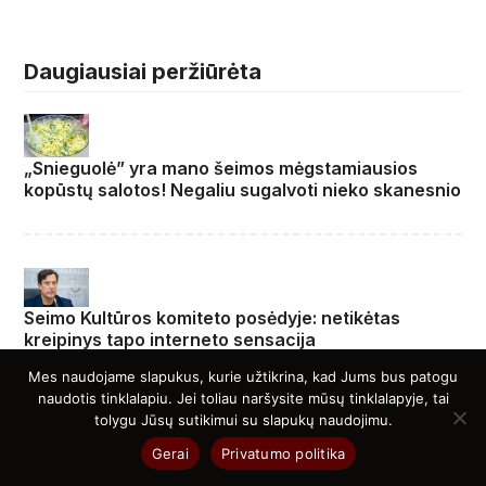
Daugiausiai peržiūrėta
„Snieguolė” yra mano šeimos mėgstamiausios
kopūstų salotos! Negaliu sugalvoti nieko skanesnio
Seimo Kultūros komiteto posėdyje: netikėtas
kreipinys tapo interneto sensacija
Mes naudojame slapukus, kurie užtikrina, kad Jums bus patogu
naudotis tinklalapiu. Jei toliau naršysite mūsų tinklalapyje, tai
tolygu Jūsų sutikimui su slapukų naudojimu.
Gerai
Privatumo politika
Iš LFF prezidento – perspėjimas „Riterių“ „veikėjui“:
„Patikėk, vaikeli, broleli, baigsis liūdnai“