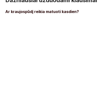
Dažniausiai užduodami klausimai
Ar kraujospūdį reikia matuoti kasdien?