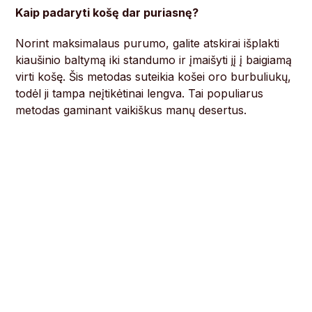
Kaip padaryti košę dar puriasnę?
Norint maksimalaus purumo, galite atskirai išplakti
kiaušinio baltymą iki standumo ir įmaišyti jį į baigiamą
virti košę. Šis metodas suteikia košei oro burbuliukų,
todėl ji tampa neįtikėtinai lengva. Tai populiarus
metodas gaminant vaikiškus manų desertus.