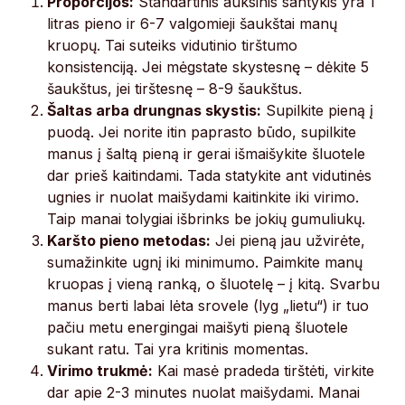
Proporcijos:
Standartinis auksinis santykis yra 1
litras pieno ir 6-7 valgomieji šaukštai manų
kruopų. Tai suteiks vidutinio tirštumo
konsistenciją. Jei mėgstate skystesnę – dėkite 5
šaukštus, jei tirštesnę – 8-9 šaukštus.
Šaltas arba drungnas skystis:
Supilkite pieną į
puodą. Jei norite itin paprasto būdo, supilkite
manus į šaltą pieną ir gerai išmaišykite šluotele
dar prieš kaitindami. Tada statykite ant vidutinės
ugnies ir nuolat maišydami kaitinkite iki virimo.
Taip manai tolygiai išbrinks be jokių gumuliukų.
Karšto pieno metodas:
Jei pieną jau užvirėte,
sumažinkite ugnį iki minimumo. Paimkite manų
kruopas į vieną ranką, o šluotelę – į kitą. Svarbu
manus berti labai lėta srovele (lyg „lietu“) ir tuo
pačiu metu energingai maišyti pieną šluotele
sukant ratu. Tai yra kritinis momentas.
Virimo trukmė:
Kai masė pradeda tirštėti, virkite
dar apie 2-3 minutes nuolat maišydami. Manai