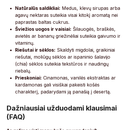
Natūralūs saldikliai:
Medus, klevų sirupas arba
agavų nektaras suteikia visai kitokį aromatą nei
paprastas baltas cukrus.
Šviežios uogos ir vaisiai:
Šilauogės, braškės,
avietės ar bananų griežinėliai suteikia gaivumo ir
vitaminų.
Riešutai ir sėklos:
Skaldyti migdolai, graikiniai
riešutai, moliūgų sėklos ar ispaninio šalavijo
(chia) sėklos suteikia tekstūros ir naudingų
riebalų.
Prieskoniai:
Cinamonas, vanilės ekstraktas ar
kardamonas gali visiškai pakeisti košės
charakterį, padarydami ją panašią į desertą.
Dažniausiai užduodami klausimai
(FAQ)