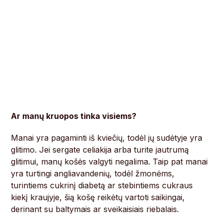
Ar manų kruopos tinka visiems?
Manai yra pagaminti iš kviečių, todėl jų sudėtyje yra
glitimo. Jei sergate celiakija arba turite jautrumą
glitimui, manų košės valgyti negalima. Taip pat manai
yra turtingi angliavandenių, todėl žmonėms,
turintiems cukrinį diabetą ar stebintiems cukraus
kiekį kraujyje, šią košę reikėtų vartoti saikingai,
derinant su baltymais ar sveikaisiais riebalais.