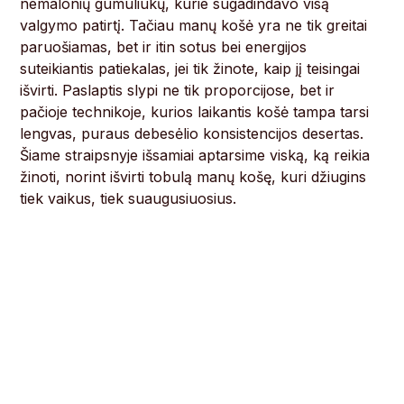
nemalonių gumuliukų, kurie sugadindavo visą
valgymo patirtį. Tačiau manų košė yra ne tik greitai
paruošiamas, bet ir itin sotus bei energijos
suteikiantis patiekalas, jei tik žinote, kaip jį teisingai
išvirti. Paslaptis slypi ne tik proporcijose, bet ir
pačioje technikoje, kurios laikantis košė tampa tarsi
lengvas, puraus debesėlio konsistencijos desertas.
Šiame straipsnyje išsamiai aptarsime viską, ką reikia
žinoti, norint išvirti tobulą manų košę, kuri džiugins
tiek vaikus, tiek suaugusiuosius.