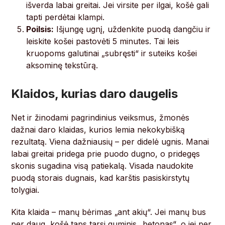
išverda labai greitai. Jei virsite per ilgai, košė gali
tapti perdėtai klampi.
Poilsis:
Išjungę ugnį, uždenkite puodą dangčiu ir
leiskite košei pastovėti 5 minutes. Tai leis
kruopoms galutinai „subręsti“ ir suteiks košei
aksominę tekstūrą.
Klaidos, kurias daro daugelis
Net ir žinodami pagrindinius veiksmus, žmonės
dažnai daro klaidas, kurios lemia nekokybišką
rezultatą. Viena dažniausių – per didelė ugnis. Manai
labai greitai pridega prie puodo dugno, o pridegęs
skonis sugadina visą patiekalą. Visada naudokite
puodą storais dugnais, kad karštis pasiskirstytų
tolygiai.
Kita klaida – manų bėrimas „ant akių“. Jei manų bus
per daug, košė taps tarsi guminis „betonas“, o jei per