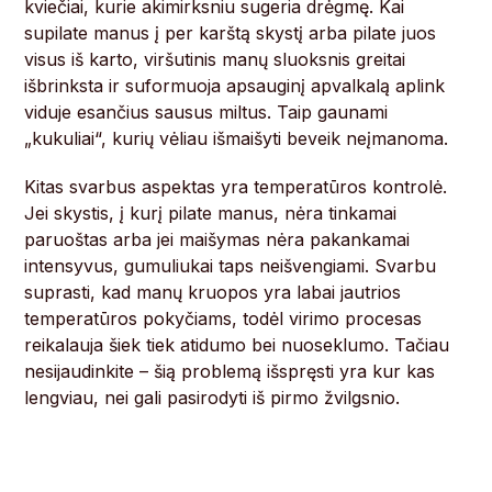
kviečiai, kurie akimirksniu sugeria drėgmę. Kai
supilate manus į per karštą skystį arba pilate juos
visus iš karto, viršutinis manų sluoksnis greitai
išbrinksta ir suformuoja apsauginį apvalkalą aplink
viduje esančius sausus miltus. Taip gaunami
„kukuliai“, kurių vėliau išmaišyti beveik neįmanoma.
Kitas svarbus aspektas yra temperatūros kontrolė.
Jei skystis, į kurį pilate manus, nėra tinkamai
paruoštas arba jei maišymas nėra pakankamai
intensyvus, gumuliukai taps neišvengiami. Svarbu
suprasti, kad manų kruopos yra labai jautrios
temperatūros pokyčiams, todėl virimo procesas
reikalauja šiek tiek atidumo bei nuoseklumo. Tačiau
nesijaudinkite – šią problemą išspręsti yra kur kas
lengviau, nei gali pasirodyti iš pirmo žvilgsnio.