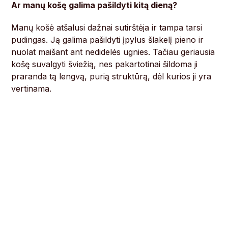
Ar manų košę galima pašildyti kitą dieną?
Manų košė atšalusi dažnai sutirštėja ir tampa tarsi
pudingas. Ją galima pašildyti įpylus šlakelį pieno ir
nuolat maišant ant nedidelės ugnies. Tačiau geriausia
košę suvalgyti šviežią, nes pakartotinai šildoma ji
praranda tą lengvą, purią struktūrą, dėl kurios ji yra
vertinama.