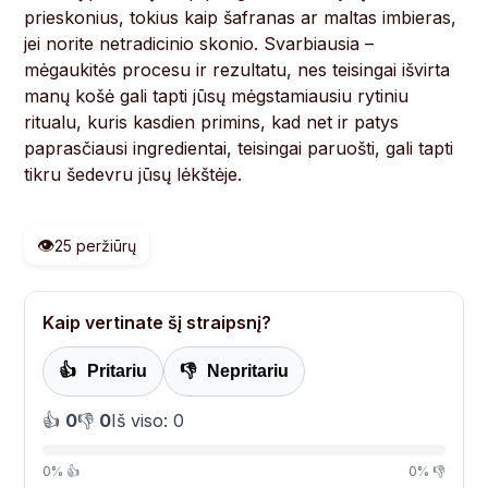
prieskonius, tokius kaip šafranas ar maltas imbieras,
jei norite netradicinio skonio. Svarbiausia –
mėgaukitės procesu ir rezultatu, nes teisingai išvirta
manų košė gali tapti jūsų mėgstamiausiu rytiniu
ritualu, kuris kasdien primins, kad net ir patys
paprasčiausi ingredientai, teisingai paruošti, gali tapti
tikru šedevru jūsų lėkštėje.
👁️
25 peržiūrų
Kaip vertinate šį straipsnį?
👍
Pritariu
👎
Nepritariu
👍
0
👎
0
Iš viso: 0
0% 👍
0% 👎