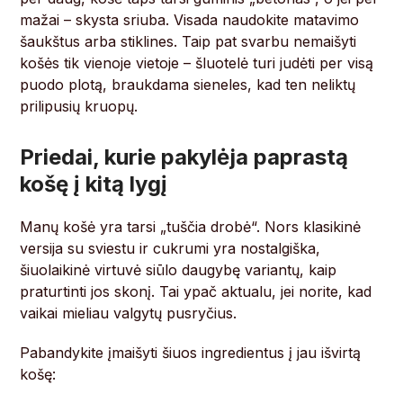
mažai – skysta sriuba. Visada naudokite matavimo
šaukštus arba stiklines. Taip pat svarbu nemaišyti
košės tik vienoje vietoje – šluotelė turi judėti per visą
puodo plotą, braukdama sieneles, kad ten neliktų
prilipusių kruopų.
Priedai, kurie pakylėja paprastą
košę į kitą lygį
Manų košė yra tarsi „tuščia drobė“. Nors klasikinė
versija su sviestu ir cukrumi yra nostalgiška,
šiuolaikinė virtuvė siūlo daugybę variantų, kaip
praturtinti jos skonį. Tai ypač aktualu, jei norite, kad
vaikai mieliau valgytų pusryčius.
Pabandykite įmaišyti šiuos ingredientus į jau išvirtą
košę: