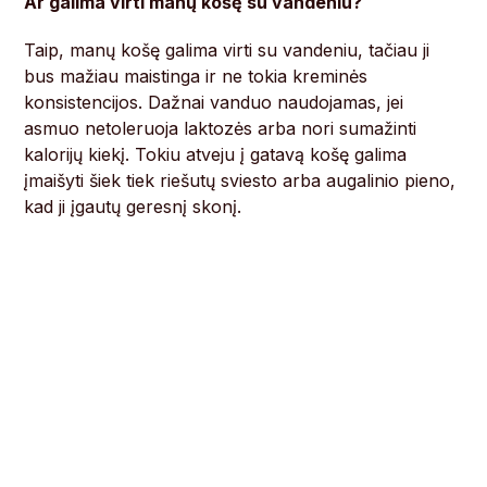
Ar galima virti manų košę su vandeniu?
Taip, manų košę galima virti su vandeniu, tačiau ji
bus mažiau maistinga ir ne tokia kreminės
konsistencijos. Dažnai vanduo naudojamas, jei
asmuo netoleruoja laktozės arba nori sumažinti
kalorijų kiekį. Tokiu atveju į gatavą košę galima
įmaišyti šiek tiek riešutų sviesto arba augalinio pieno,
kad ji įgautų geresnį skonį.