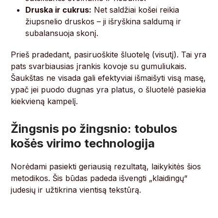
Druska ir cukrus:
Net saldžiai košei reikia
žiupsnelio druskos – ji išryškina saldumą ir
subalansuoja skonį.
Prieš pradedant, pasiruoškite šluotelę (visutį). Tai yra
pats svarbiausias įrankis kovoje su gumuliukais.
Šaukštas ne visada gali efektyviai išmaišyti visą masę,
ypač jei puodo dugnas yra platus, o šluotelė pasiekia
kiekvieną kampelį.
Žingsnis po žingsnio: tobulos
košės virimo technologija
Norėdami pasiekti geriausią rezultatą, laikykitės šios
metodikos. Šis būdas padeda išvengti „klaidingų“
judesių ir užtikrina vientisą tekstūrą.