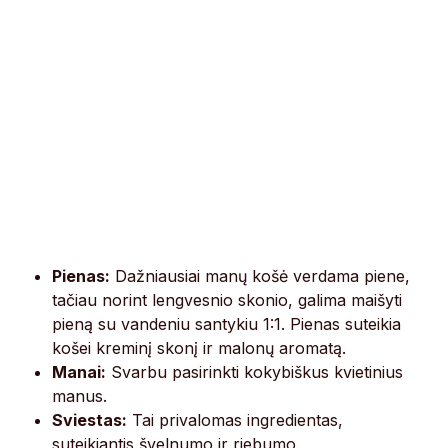
Pienas:
Dažniausiai manų košė verdama piene,
tačiau norint lengvesnio skonio, galima maišyti
pieną su vandeniu santykiu 1:1. Pienas suteikia
košei kreminį skonį ir malonų aromatą.
Manai:
Svarbu pasirinkti kokybiškus kvietinius
manus.
Sviestas:
Tai privalomas ingredientas,
suteikiantis švelnumo ir riebumo.