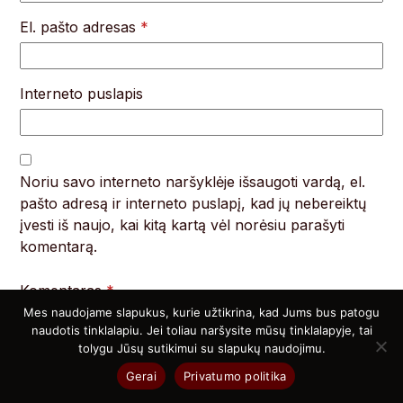
El. pašto adresas
*
Interneto puslapis
Noriu savo interneto naršyklėje išsaugoti vardą, el.
pašto adresą ir interneto puslapį, kad jų nebereiktų
įvesti iš naujo, kai kitą kartą vėl norėsiu parašyti
komentarą.
Komentaras
*
Mes naudojame slapukus, kurie užtikrina, kad Jums bus patogu
naudotis tinklalapiu. Jei toliau naršysite mūsų tinklalapyje, tai
tolygu Jūsų sutikimui su slapukų naudojimu.
Gerai
Privatumo politika