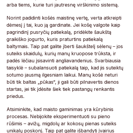
arba tiems, kurie turi jautresnę virškinimo sistemą.
Norint padidinti košės maistinę vertę, verta atkreipti
dėmesį į tai, kuo ją gardinate. Jei košę valgote kaip
pagrindinį pusryčių patiekalą, pridėkite šaukštą
graikiško jogurto, kuris praturtins patiekalą
baltymais. Taip pat galite įberti šaukštelį sėlenų – jos
suteiks skaidulų, kurių manų kruopose trūksta, ir
padės lėčiau įsisavinti angliavandenius. Svarbiausia
taisyklė – subalansuoti patiekalą taip, kad jis suteiktų
sotumo jausmą ilgesniam laikui. Manų košė neturi
būti tik baltas „pūkas“, ji gali būti pilnavertis dienos
startas, jei tik įdėsite šiek tiek pastangų renkantis
priedus.
Atsiminkite, kad maisto gaminimas yra kūrybinis
procesas. Nebijokite eksperimentuoti su pieno
rūšimis – avižų, migdolų ar kokosų pienas suteiks
unikalų poskonį. Taip pat galite išbandyti įvairius