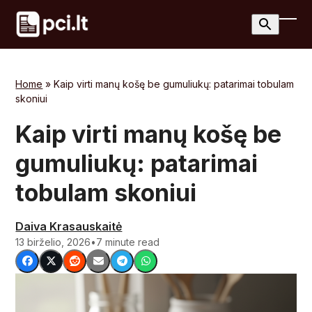
Skip
to
Ope
Clos
content
mobi
mobi
men
men
Home
»
Kaip virti manų košę be gumuliukų: patarimai tobulam
skoniui
Kaip virti manų košę be
gumuliukų: patarimai
tobulam skoniui
Daiva Krasauskaitė
13 birželio, 2026
•
7 minute read