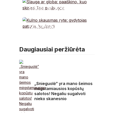
raudonas strėlytes
Slauga ar globa:
smiginio lentoje
paaiškino, kuo skiriasi
šios paslaugos
Kulno skausmas ryte:
gydytojas pataria, ką
daryti
Daugiausiai peržiūrėta
„Snieguolė” yra mano šeimos
mėgstamiausios kopūstų
salotos! Negaliu sugalvoti
nieko skanesnio