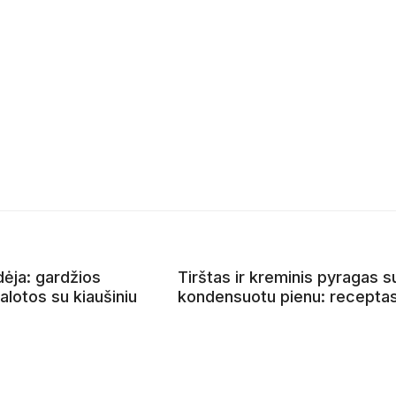
dėja: gardžios
Tirštas ir kreminis pyragas s
lotos su kiaušiniu
kondensuotu pienu: recepta