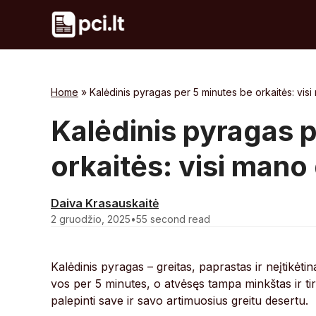
Skip
to
content
Home
»
Kalėdinis pyragas per 5 minutes be orkaitės: vis
Kalėdinis pyragas 
orkaitės: visi mano
Daiva Krasauskaitė
2 gruodžio, 2025
•
55 second read
Kalėdinis pyragas – greitas, paprastas ir neįtikėti
vos per 5 minutes, o atvėsęs tampa minkštas ir tir
palepinti save ir savo artimuosius greitu desertu.