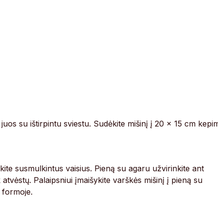
 juos su ištirpintu sviestu. Sudėkite mišinį į 20 x 15 cm kepi
kite susmulkintus vaisius. Pieną su agaru užvirinkite ant
k atvėstų. Palaipsniui įmaišykite varškės mišinį į pieną su
ų formoje.