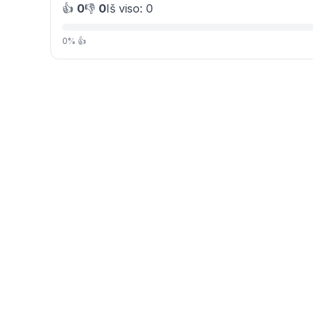
👍
0
👎
0
Iš viso: 0
0% 👍