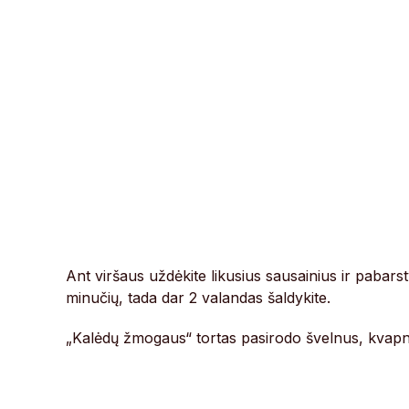
Ant viršaus uždėkite likusius sausainius ir pabars
minučių, tada dar 2 valandas šaldykite.
„Kalėdų žmogaus“ tortas pasirodo švelnus, kvapnu