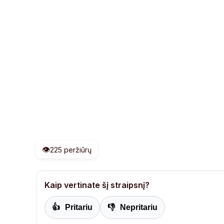
👁️
225 peržiūrų
Kaip vertinate šį straipsnį?
👍
Pritariu
👎
Nepritariu