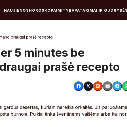
NAUJIENOS
HOROSKOPAI
MITYBA
PATARIMAI IR GUDRYBĖ
i mano draugai prašė recepto
per 5 minutes be
 draugai prašė recepto
nai gardus desertas, kuriam nereikia orkaitės. Jis paruošiam
psta burnoje. Puikiai tinka šventinėms vaišėms arba kai nor