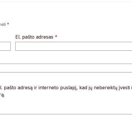
mėti
*
El. pašto adresas
*
. pašto adresą ir interneto puslapį, kad jų nebereiktų įvesti 
rą.