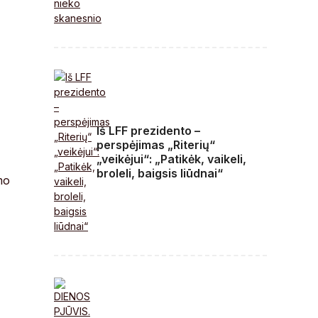
Iš LFF prezidento –
perspėjimas „Riterių“
„veikėjui“: „Patikėk, vaikeli,
broleli, baigsis liūdnai“
mo