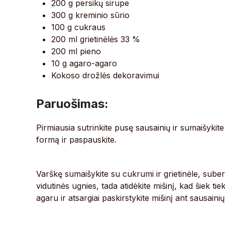
200 g persikų sirupe
300 g kreminio sūrio
100 g cukraus
200 ml grietinėlės 33 %
200 ml pieno
10 g agaro-agaro
Kokoso drožlės dekoravimui
Paruošimas:
Pirmiausia sutrinkite pusę sausainių ir sumaišykite
formą ir paspauskite.
Varškę sumaišykite su cukrumi ir grietinėle, suber
vidutinės ugnies, tada atidėkite mišinį, kad šiek tie
agaru ir atsargiai paskirstykite mišinį ant sausaini