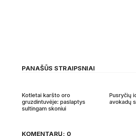
PANAŠŪS STRAIPSNIAI
Kotletai karšto oro
Pusryčių i
gruzdintuvėje: paslaptys
avokadų sa
sultingam skoniui
KOMENTARŲ: 0