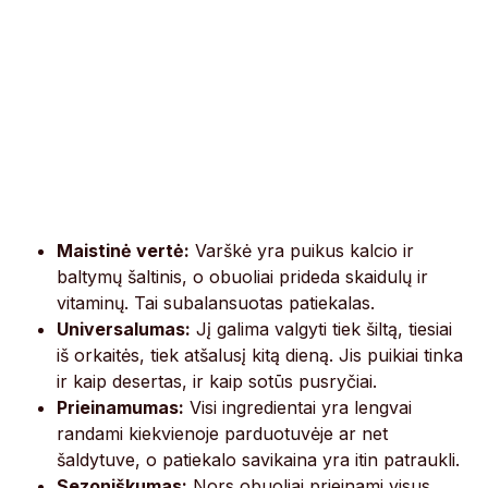
Maistinė vertė:
Varškė yra puikus kalcio ir
baltymų šaltinis, o obuoliai prideda skaidulų ir
vitaminų. Tai subalansuotas patiekalas.
Universalumas:
Jį galima valgyti tiek šiltą, tiesiai
iš orkaitės, tiek atšalusį kitą dieną. Jis puikiai tinka
ir kaip desertas, ir kaip sotūs pusryčiai.
Prieinamumas:
Visi ingredientai yra lengvai
randami kiekvienoje parduotuvėje ar net
šaldytuve, o patiekalo savikaina yra itin patraukli.
Sezoniškumas:
Nors obuoliai prieinami visus