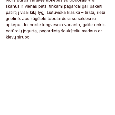
Nors purus varškės apkepas su obuoliais yra
skanus ir vienas pats, tinkami pagardai gali pakelti
patirtį į visai kitą lygį. Lietuviška klasika – tiršta, riebi
grietinė. Jos rūgštelė tobulai dera su saldesniu
apkepu. Jei norite lengvesnio varianto, galite rinktis
natūralų jogurtą, pagardintą šaukšteliu medaus ar
klevų sirupo.