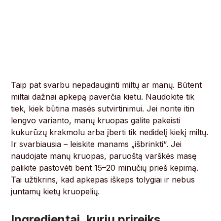
Taip pat svarbu nepadauginti miltų ar manų. Būtent
miltai dažnai apkepą paverčia kietu. Naudokite tik
tiek, kiek būtina masės sutvirtinimui. Jei norite itin
lengvo varianto, manų kruopas galite pakeisti
kukurūzų krakmolu arba įberti tik nedidelį kiekį miltų.
Ir svarbiausia – leiskite manams „išbrinkti“. Jei
naudojate manų kruopas, paruoštą varškės masę
palikite pastovėti bent 15–20 minučių prieš kepimą.
Tai užtikrins, kad apkepas iškeps tolygiai ir nebus
juntamų kietų kruopelių.
Ingredientai, kurių prireiks