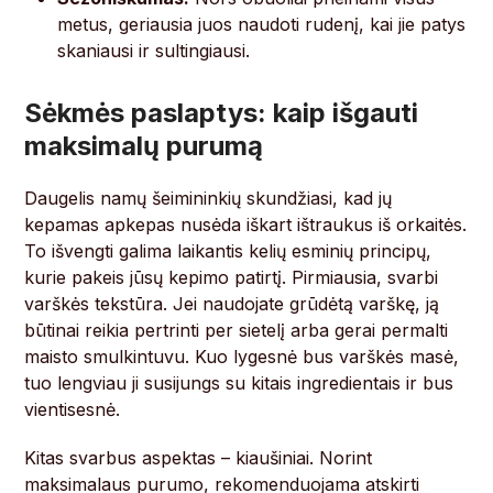
metus, geriausia juos naudoti rudenį, kai jie patys
skaniausi ir sultingiausi.
Sėkmės paslaptys: kaip išgauti
maksimalų purumą
Daugelis namų šeimininkių skundžiasi, kad jų
kepamas apkepas nusėda iškart ištraukus iš orkaitės.
To išvengti galima laikantis kelių esminių principų,
kurie pakeis jūsų kepimo patirtį. Pirmiausia, svarbi
varškės tekstūra. Jei naudojate grūdėtą varškę, ją
būtinai reikia pertrinti per sietelį arba gerai permalti
maisto smulkintuvu. Kuo lygesnė bus varškės masė,
tuo lengviau ji susijungs su kitais ingredientais ir bus
vientisesnė.
Kitas svarbus aspektas – kiaušiniai. Norint
maksimalaus purumo, rekomenduojama atskirti