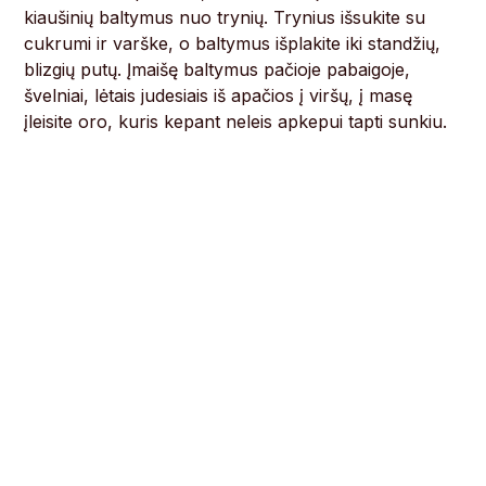
kiaušinių baltymus nuo trynių. Trynius išsukite su
cukrumi ir varške, o baltymus išplakite iki standžių,
blizgių putų. Įmaišę baltymus pačioje pabaigoje,
švelniai, lėtais judesiais iš apačios į viršų, į masę
įleisite oro, kuris kepant neleis apkepui tapti sunkiu.