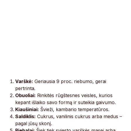
Varškė:
Geriausia 9 proc. riebumo, gerai
pertrinta.
Obuoliai:
Rinkitės rūgštesnes veisles, kurios
kepant išlaiko savo formą ir suteikia gaivumo.
Kiaušiniai:
Švieži, kambario temperatūros.
Saldiklis:
Cukrus, vanilinis cukrus arba medus –
pagal jūsų skonį.
Riebalai:
Šiek tiek sviesto varškės masei arba