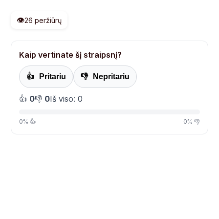
👁️
26 peržiūrų
Kaip vertinate šį straipsnį?
👍
Pritariu
👎
Nepritariu
👍
0
👎
0
Iš viso: 0
0% 👍
0% 👎