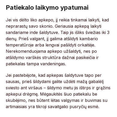
Patiekalo laikymo ypatumai
Jei vis dėlto liko apkepo, jį reikia tinkamai laikyti, kad
neprarastų savo skonio. Geriausia apkepą laikyti
sandariame inde šaldytuve. Taip jis išliks šviežias iki 3
dienų. Prieš valgant, jį galima atšildyti kambario
temperatūroje arba lengvai pašildyti orkaitėje.
Nerekomenduojama apkepo užšaldyti, nes po
atšildymo varškės struktūra dažnai pasikeičia ir
patiekalas tampa vandeningas.
Jei pastebėjote, kad apkepas šaldytuve tapo per
sausas, prieš šildydami galite uždėti mažą gabalėlį
sviesto ant viršaus – šildymo metu jis ištirps ir grąžins
apkepui drėgmę. Mėgaukitės šiuo patiekalu be
skubėjimo, nes būtent lėtas valgymas ir buvimas su
artimaisiais yra tikroji savaitgalio pusryčių esmė.