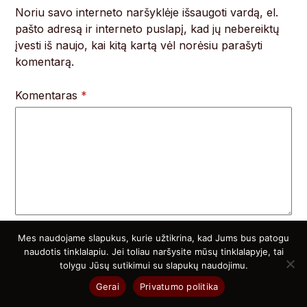
Noriu savo interneto naršyklėje išsaugoti vardą, el.
pašto adresą ir interneto puslapį, kad jų nebereiktų
įvesti iš naujo, kai kitą kartą vėl norėsiu parašyti
komentarą.
Komentaras
*
Mes naudojame slapukus, kurie užtikrina, kad Jums bus patogu
naudotis tinklalapiu. Jei toliau naršysite mūsų tinklalapyje, tai
tolygu Jūsų sutikimui su slapukų naudojimu.
Atsitiktiniai straipsniai
Gerai
Privatumo politika