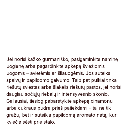
Jei norisi kažko gurmaniško, pasigaminkite naminę
uogienę arba pagardinkite apkepą šviežiomis
uogomis – avietėmis ar šilauogėmis. Jos suteiks
spalvų ir papildomo gaivumo. Taip pat puikiai tinka
riešutų sviestas arba šlakelis riešutų pastos, jei norisi
daugiau sočiųjų riebalų ir intensyvesnio skonio.
Galiausiai, tiesiog pabarstykite apkepą cinamonu
arba cukraus pudra prieš patiekdami – tai ne tik
gražu, bet ir suteikia papildomą aromato natą, kuri
kviečia sėsti prie stalo.