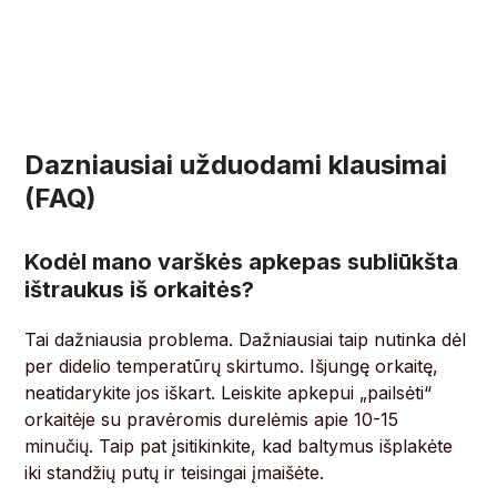
Dazniausiai užduodami klausimai
(FAQ)
Kodėl mano varškės apkepas subliūkšta
ištraukus iš orkaitės?
Tai dažniausia problema. Dažniausiai taip nutinka dėl
per didelio temperatūrų skirtumo. Išjungę orkaitę,
neatidarykite jos iškart. Leiskite apkepui „pailsėti“
orkaitėje su pravėromis durelėmis apie 10-15
minučių. Taip pat įsitikinkite, kad baltymus išplakėte
iki standžių putų ir teisingai įmaišėte.