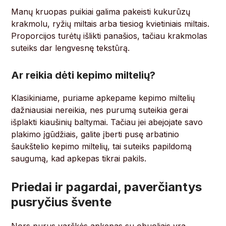
Manų kruopas puikiai galima pakeisti kukurūzų
krakmolu, ryžių miltais arba tiesiog kvietiniais miltais.
Proporcijos turėtų išlikti panašios, tačiau krakmolas
suteiks dar lengvesnę tekstūrą.
Ar reikia dėti kepimo miltelių?
Klasikiniame, puriame apkepame kepimo miltelių
dažniausiai nereikia, nes purumą suteikia gerai
išplakti kiaušinių baltymai. Tačiau jei abejojate savo
plakimo įgūdžiais, galite įberti pusę arbatinio
šaukštelio kepimo miltelių, tai suteiks papildomą
saugumą, kad apkepas tikrai pakils.
Priedai ir pagardai, paverčiantys
pusryčius švente