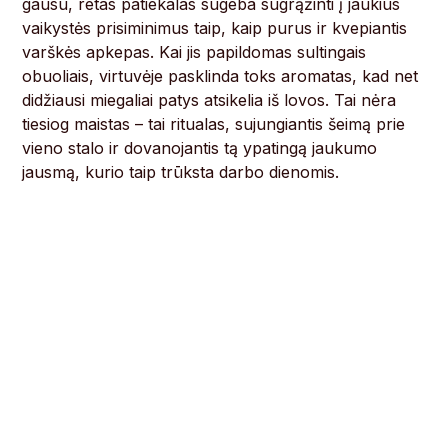
gausu, retas patiekalas sugeba sugrąžinti į jaukius
vaikystės prisiminimus taip, kaip purus ir kvepiantis
varškės apkepas. Kai jis papildomas sultingais
obuoliais, virtuvėje pasklinda toks aromatas, kad net
didžiausi miegaliai patys atsikelia iš lovos. Tai nėra
tiesiog maistas – tai ritualas, sujungiantis šeimą prie
vieno stalo ir dovanojantis tą ypatingą jaukumo
jausmą, kurio taip trūksta darbo dienomis.