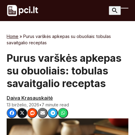
Skip
to
Ope
Clos
content
mobi
mobi
men
men
Home
»
Purus varškės apkepas su obuoliais: tobulas
savaitgalio receptas
Purus varškės apkepas
su obuoliais: tobulas
savaitgalio receptas
Daiva Krasauskaitė
13 birželio, 2026
•
7 minute read