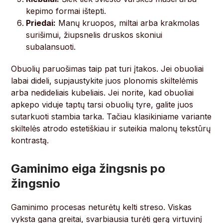
kepimo formai ištepti.
Priedai:
Manų kruopos, miltai arba krakmolas
surišimui, žiupsnelis druskos skoniui
subalansuoti.
Obuolių paruošimas taip pat turi įtakos. Jei obuoliai
labai dideli, supjaustykite juos plonomis skiltelėmis
arba nedideliais kubeliais. Jei norite, kad obuoliai
apkepo viduje taptų tarsi obuolių tyre, galite juos
sutarkuoti stambia tarka. Tačiau klasikiniame variante
skiltelės atrodo estetiškiau ir suteikia malonų tekstūrų
kontrastą.
Gaminimo eiga žingsnis po
žingsnio
Gaminimo procesas neturėtų kelti streso. Viskas
vyksta gana greitai, svarbiausia turėti gerą virtuvinį