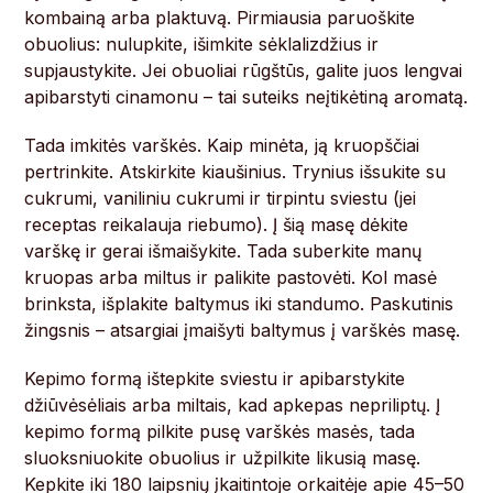
kombainą arba plaktuvą. Pirmiausia paruoškite
obuolius: nulupkite, išimkite sėklalizdžius ir
supjaustykite. Jei obuoliai rūgštūs, galite juos lengvai
apibarstyti cinamonu – tai suteiks neįtikėtiną aromatą.
Tada imkitės varškės. Kaip minėta, ją kruopščiai
pertrinkite. Atskirkite kiaušinius. Trynius išsukite su
cukrumi, vaniliniu cukrumi ir tirpintu sviestu (jei
receptas reikalauja riebumo). Į šią masę dėkite
varškę ir gerai išmaišykite. Tada suberkite manų
kruopas arba miltus ir palikite pastovėti. Kol masė
brinksta, išplakite baltymus iki standumo. Paskutinis
žingsnis – atsargiai įmaišyti baltymus į varškės masę.
Kepimo formą ištepkite sviestu ir apibarstykite
džiūvėsėliais arba miltais, kad apkepas nepriliptų. Į
kepimo formą pilkite pusę varškės masės, tada
sluoksniuokite obuolius ir užpilkite likusią masę.
Kepkite iki 180 laipsnių įkaitintoje orkaitėje apie 45–50