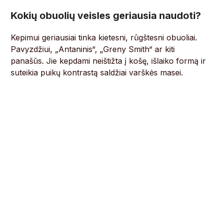
Kokių obuolių veisles geriausia naudoti?
Kepimui geriausiai tinka kietesni, rūgštesni obuoliai.
Pavyzdžiui, „Antaninis“, „Greny Smith“ ar kiti
panašūs. Jie kepdami neištižta į košę, išlaiko formą ir
suteikia puikų kontrastą saldžiai varškės masei.