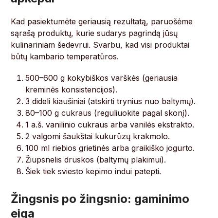
Kad pasiektumėte geriausią rezultatą, paruošėme
sąrašą produktų, kurie sudarys pagrindą jūsų
kulinariniam šedevrui. Svarbu, kad visi produktai
būtų kambario temperatūros.
500–600 g kokybiškos varškės (geriausia
kreminės konsistencijos).
3 dideli kiaušiniai (atskirti trynius nuo baltymų).
80–100 g cukraus (reguliuokite pagal skonį).
1 a.š. vanilinio cukraus arba vanilės ekstrakto.
2 valgomi šaukštai kukurūzų krakmolo.
100 ml riebios grietinės arba graikiško jogurto.
Žiupsnelis druskos (baltymų plakimui).
Šiek tiek sviesto kepimo indui patepti.
Žingsnis po žingsnio: gaminimo
eiga