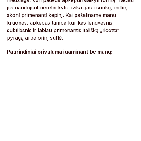
medžiaga, kuri padeda apkepui išlaikyti formą. Tačiau
jas naudojant neretai kyla rizika gauti sunkų, miltinį
skonį primenantį kepinį. Kai pašaliname manų
kruopas, apkepas tampa kur kas lengvesnis,
subtilesnis ir labiau primenantis itališką „ricotta“
pyragą arba orinį suflė.
Pagrindiniai privalumai gaminant be manų: