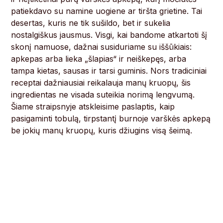
patiekdavo su namine uogiene ar tiršta grietine. Tai
desertas, kuris ne tik sušildo, bet ir sukelia
nostalgiškus jausmus. Visgi, kai bandome atkartoti šį
skonį namuose, dažnai susiduriame su iššūkiais:
apkepas arba lieka „šlapias“ ir neiškepęs, arba
tampa kietas, sausas ir tarsi guminis. Nors tradiciniai
receptai dažniausiai reikalauja manų kruopų, šis
ingredientas ne visada suteikia norimą lengvumą.
Šiame straipsnyje atskleisime paslaptis, kaip
pasigaminti tobulą, tirpstantį burnoje varškės apkepą
be jokių manų kruopų, kuris džiugins visą šeimą.