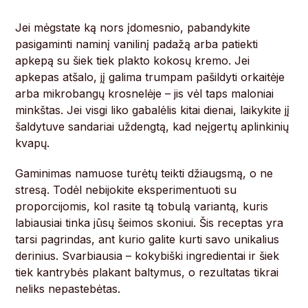
Jei mėgstate ką nors įdomesnio, pabandykite
pasigaminti naminį vanilinį padažą arba patiekti
apkepą su šiek tiek plakto kokosų kremo. Jei
apkepas atšalo, jį galima trumpam pašildyti orkaitėje
arba mikrobangų krosnelėje – jis vėl taps maloniai
minkštas. Jei visgi liko gabalėlis kitai dienai, laikykite jį
šaldytuve sandariai uždengtą, kad neįgertų aplinkinių
kvapų.
Gaminimas namuose turėtų teikti džiaugsmą, o ne
stresą. Todėl nebijokite eksperimentuoti su
proporcijomis, kol rasite tą tobulą variantą, kuris
labiausiai tinka jūsų šeimos skoniui. Šis receptas yra
tarsi pagrindas, ant kurio galite kurti savo unikalius
derinius. Svarbiausia – kokybiški ingredientai ir šiek
tiek kantrybės plakant baltymus, o rezultatas tikrai
neliks nepastebėtas.