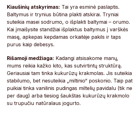
Kiaušinių atskyrimas:
Tai yra esminė paslaptis.
Baltymus ir trynius būtina plakti atskirai. Tryniai
suteikia masei sodrumo, o išplakti baltymai – orumo.
Kai įmaišysite standžiai išplaktus baltymus į varškės
masę, apkepas kepdamas orkaitėje pakils ir taps
purus kaip debesys.
Rišamoji medžiaga:
Kadangi atsisakome manų,
mums reikia kažko kito, kas sutvirtintų struktūrą.
Geriausiai tam tinka kukurūzų krakmolas. Jis suteikia
stabilumo, bet nesuteikia „miltinio“ poskonio. Taip pat
puikiai tinka vanilinis pudingas miltelių pavidalu (tik ne
per daug) arba tiesiog šaukštas kukurūzų krakmolo
su trupučiu natūralaus jogurto.