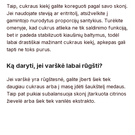
Taip, cukraus kiekį galite koreguoti pagal savo skonį.
Jei naudojate steviją ar eritritolį, atsižvelkite į
gamintojo nurodytus proporcijų santykius. Turėkite
omenyje, kad cukrus atlieka ne tik saldinimo funkciją,
bet ir padeda stabilizuoti kiaušinių baltymus, todėl
labai drastiškai mažinant cukraus kiekį, apkepas gali
tapti ne toks purus.
Ką daryti, jei varškė labai rūgšti?
Jei varškė yra rūgštesnė, galite įberti šiek tiek
daugiau cukraus arba į masę įdėti šaukštelį medaus.
Taip pat puikiai subalansuoja skonį įtarkuota citrinos
žievelė arba šiek tiek vanilės ekstrakto.