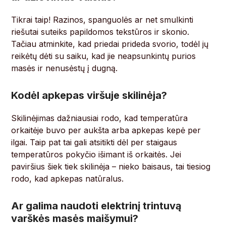
Tikrai taip! Razinos, spanguolės ar net smulkinti
riešutai suteiks papildomos tekstūros ir skonio.
Tačiau atminkite, kad priedai prideda svorio, todėl jų
reikėtų dėti su saiku, kad jie neapsunkintų purios
masės ir nenusėstų į dugną.
Kodėl apkepas viršuje skilinėja?
Skilinėjimas dažniausiai rodo, kad temperatūra
orkaitėje buvo per aukšta arba apkepas kepė per
ilgai. Taip pat tai gali atsitikti dėl per staigaus
temperatūros pokyčio išimant iš orkaitės. Jei
paviršius šiek tiek skilinėja – nieko baisaus, tai tiesiog
rodo, kad apkepas natūralus.
Ar galima naudoti elektrinį trintuvą
varškės masės maišymui?