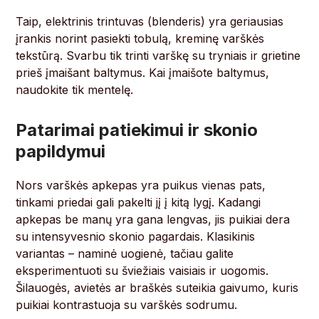
Taip, elektrinis trintuvas (blenderis) yra geriausias
įrankis norint pasiekti tobulą, kreminę varškės
tekstūrą. Svarbu tik trinti varškę su tryniais ir grietine
prieš įmaišant baltymus. Kai įmaišote baltymus,
naudokite tik mentelę.
Patarimai patiekimui ir skonio
papildymui
Nors varškės apkepas yra puikus vienas pats,
tinkami priedai gali pakelti jį į kitą lygį. Kadangi
apkepas be manų yra gana lengvas, jis puikiai dera
su intensyvesnio skonio pagardais. Klasikinis
variantas – naminė uogienė, tačiau galite
eksperimentuoti su šviežiais vaisiais ir uogomis.
Šilauogės, avietės ar braškės suteikia gaivumo, kuris
puikiai kontrastuoja su varškės sodrumu.