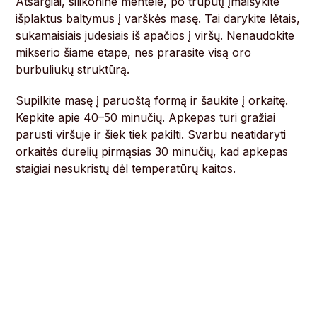
Atsargiai, silikonine mentele, po truputį įmaišykite
išplaktus baltymus į varškės masę. Tai darykite lėtais,
sukamaisiais judesiais iš apačios į viršų. Nenaudokite
mikserio šiame etape, nes prarasite visą oro
burbuliukų struktūrą.
Supilkite masę į paruoštą formą ir šaukite į orkaitę.
Kepkite apie 40–50 minučių. Apkepas turi gražiai
parusti viršuje ir šiek tiek pakilti. Svarbu neatidaryti
orkaitės durelių pirmąsias 30 minučių, kad apkepas
staigiai nesukristų dėl temperatūrų kaitos.