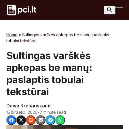
Skip
to
Ope
Clos
content
mobi
mobi
men
men
Home
»
Sultingas varškės apkepas be manų: paslaptis
tobulai tekstūrai
Sultingas varškės
apkepas be manų:
paslaptis tobulai
tekstūrai
Daiva Krasauskaitė
15 birželio, 2026
•
7 minute read