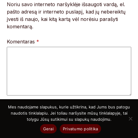
Noriu savo interneto naršyklėje išsaugoti vardą, el.
pašto adresą ir interneto puslapį, kad jų nebereiktų
įvesti iš naujo, kai kitą kartą vėl norėsiu parašyti
komentarą.
Komentaras
*
Mes naudojame slapukus, kurie užtikrina, kad Jums bus patogu
naudotis tinklalapiu. Jei toliau naršysite mūsų tinklalapyje, tai
Atsitiktiniai straipsniai
tolygu Jūsų sutikimui su slapukų naudojimu.
Gerai
Privatumo politika