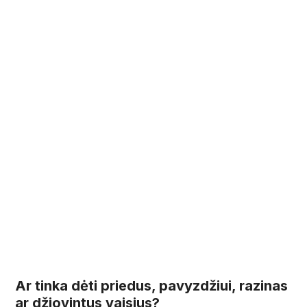
Ar tinka dėti priedus, pavyzdžiui, razinas
ar džiovintus vaisius?