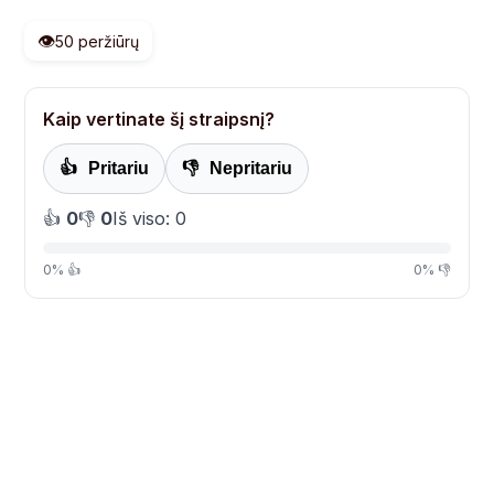
👁️
50 peržiūrų
Kaip vertinate šį straipsnį?
👍
Pritariu
👎
Nepritariu
👍
0
👎
0
Iš viso: 0
0% 👍
0% 👎