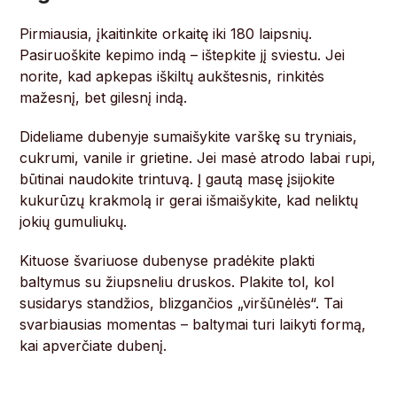
Pirmiausia, įkaitinkite orkaitę iki 180 laipsnių.
Pasiruoškite kepimo indą – ištepkite jį sviestu. Jei
norite, kad apkepas iškiltų aukštesnis, rinkitės
mažesnį, bet gilesnį indą.
Dideliame dubenyje sumaišykite varškę su tryniais,
cukrumi, vanile ir grietine. Jei masė atrodo labai rupi,
būtinai naudokite trintuvą. Į gautą masę įsijokite
kukurūzų krakmolą ir gerai išmaišykite, kad neliktų
jokių gumuliukų.
Kituose švariuose dubenyse pradėkite plakti
baltymus su žiupsneliu druskos. Plakite tol, kol
susidarys standžios, blizgančios „viršūnėlės“. Tai
svarbiausias momentas – baltymai turi laikyti formą,
kai apverčiate dubenį.