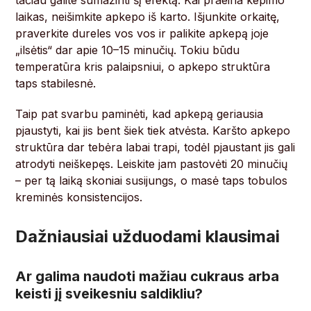
tačiau galite sumažinti šį efektą. Kai praeina kepimo
laikas, neišimkite apkepo iš karto. Išjunkite orkaitę,
praverkite dureles vos vos ir palikite apkepą joje
„ilsėtis“ dar apie 10–15 minučių. Tokiu būdu
temperatūra kris palaipsniui, o apkepo struktūra
taps stabilesnė.
Taip pat svarbu paminėti, kad apkepą geriausia
pjaustyti, kai jis bent šiek tiek atvėsta. Karšto apkepo
struktūra dar tebėra labai trapi, todėl pjaustant jis gali
atrodyti neiškepęs. Leiskite jam pastovėti 20 minučių
– per tą laiką skoniai susijungs, o masė taps tobulos
kreminės konsistencijos.
Dažniausiai užduodami klausimai
Ar galima naudoti mažiau cukraus arba
keisti jį sveikesniu saldikliu?