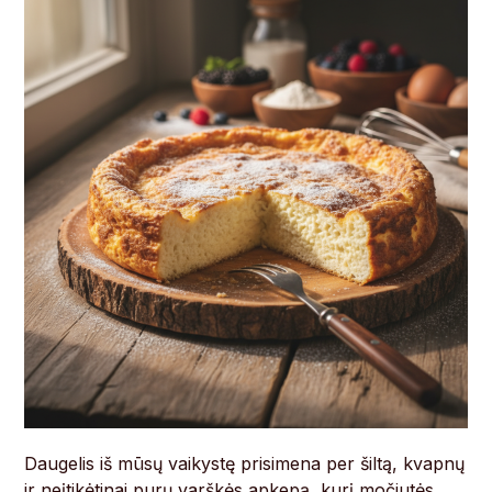
Daugelis iš mūsų vaikystę prisimena per šiltą, kvapnų
ir neįtikėtinai purų varškės apkepą, kurį močiutės