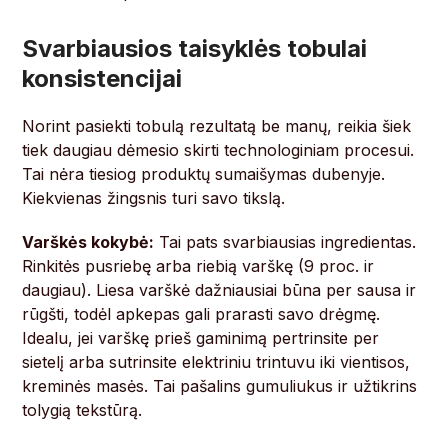
Svarbiausios taisyklės tobulai
konsistencijai
Norint pasiekti tobulą rezultatą be manų, reikia šiek
tiek daugiau dėmesio skirti technologiniam procesui.
Tai nėra tiesiog produktų sumaišymas dubenyje.
Kiekvienas žingsnis turi savo tikslą.
Varškės kokybė:
Tai pats svarbiausias ingredientas.
Rinkitės pusriebę arba riebią varškę (9 proc. ir
daugiau). Liesa varškė dažniausiai būna per sausa ir
rūgšti, todėl apkepas gali prarasti savo drėgmę.
Idealu, jei varškę prieš gaminimą pertrinsite per
sietelį arba sutrinsite elektriniu trintuvu iki vientisos,
kreminės masės. Tai pašalins gumuliukus ir užtikrins
tolygią tekstūrą.