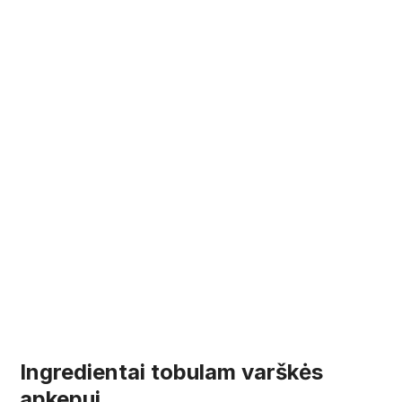
Ingredientai tobulam varškės
apkepui