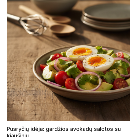
Pusryčių idėja: gardžios avokadų salotos su
kiaušiniu