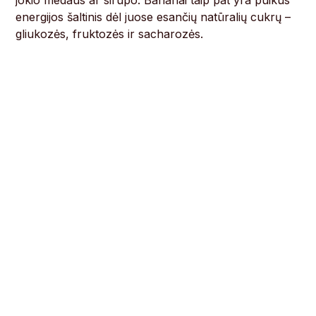
jokio medaus ar sirupo. Bananai taip pat yra puikus
energijos šaltinis dėl juose esančių natūralių cukrų –
gliukozės, fruktozės ir sacharozės.