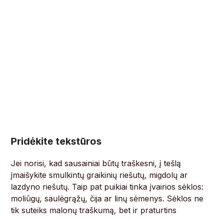
Pridėkite tekstūros
Jei norisi, kad sausainiai būtų traškesni, į tešlą
įmaišykite smulkintų graikinių riešutų, migdolų ar
lazdyno riešutų. Taip pat puikiai tinka įvairios sėklos:
moliūgų, saulėgrąžų, čija ar linų sėmenys. Sėklos ne
tik suteiks malonų traškumą, bet ir praturtins