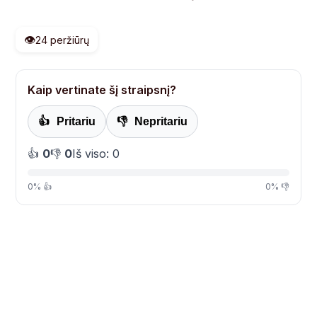
👁️
24 peržiūrų
Kaip vertinate šį straipsnį?
👍
Pritariu
👎
Nepritariu
👍
0
👎
0
Iš viso: 0
0% 👍
0% 👎