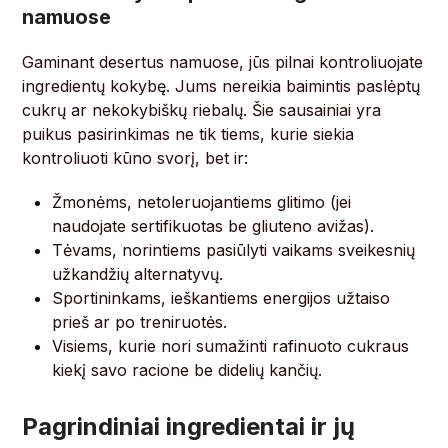
namuose
Gaminant desertus namuose, jūs pilnai kontroliuojate
ingredientų kokybę. Jums nereikia baimintis paslėptų
cukrų ar nekokybiškų riebalų. Šie sausainiai yra
puikus pasirinkimas ne tik tiems, kurie siekia
kontroliuoti kūno svorį, bet ir:
Žmonėms, netoleruojantiems glitimo (jei
naudojate sertifikuotas be gliuteno avižas).
Tėvams, norintiems pasiūlyti vaikams sveikesnių
užkandžių alternatyvų.
Sportininkams, ieškantiems energijos užtaiso
prieš ar po treniruotės.
Visiems, kurie nori sumažinti rafinuoto cukraus
kiekį savo racione be didelių kančių.
Pagrindiniai ingredientai ir jų