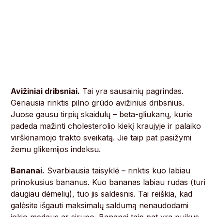
Avižiniai dribsniai.
Tai yra sausainių pagrindas.
Geriausia rinktis pilno grūdo avižinius dribsnius.
Juose gausu tirpių skaidulų – beta-gliukanų, kurie
padeda mažinti cholesterolio kiekį kraujyje ir palaiko
virškinamojo trakto sveikatą. Jie taip pat pasižymi
žemu glikemijos indeksu.
Bananai.
Svarbiausia taisyklė – rinktis kuo labiau
prinokusius bananus. Kuo bananas labiau rudas (turi
daugiau dėmelių), tuo jis saldesnis. Tai reiškia, kad
galėsite išgauti maksimalų saldumą nenaudodami