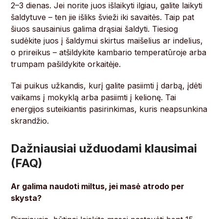
2–3 dienas. Jei norite juos išlaikyti ilgiau, galite laikyti
šaldytuve – ten jie išliks švieži iki savaitės. Taip pat
šiuos sausainius galima drąsiai šaldyti. Tiesiog
sudėkite juos į šaldymui skirtus maišelius ar indelius,
o prireikus – atšildykite kambario temperatūroje arba
trumpam pašildykite orkaitėje.
Tai puikus užkandis, kurį galite pasiimti į darbą, įdėti
vaikams į mokyklą arba pasiimti į kelionę. Tai
energijos suteikiantis pasirinkimas, kuris neapsunkina
skrandžio.
Dažniausiai užduodami klausimai
(FAQ)
Ar galima naudoti miltus, jei masė atrodo per
skysta?