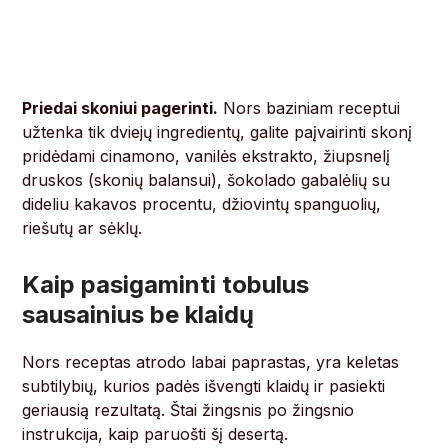
Priedai skoniui pagerinti.
Nors baziniam receptui
užtenka tik dviejų ingredientų, galite paįvairinti skonį
pridėdami cinamono, vanilės ekstrakto, žiupsnelį
druskos (skonių balansui), šokolado gabalėlių su
dideliu kakavos procentu, džiovintų spanguolių,
riešutų ar sėklų.
Kaip pasigaminti tobulus
sausainius be klaidų
Nors receptas atrodo labai paprastas, yra keletas
subtilybių, kurios padės išvengti klaidų ir pasiekti
geriausią rezultatą. Štai žingsnis po žingsnio
instrukcija, kaip paruošti šį desertą.