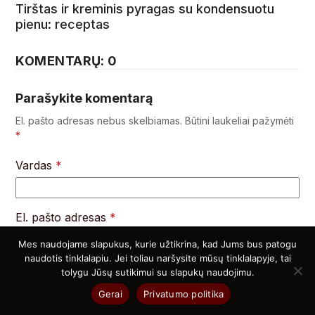
Tirštas ir kreminis pyragas su kondensuotu
pienu: receptas
KOMENTARŲ: 0
Parašykite komentarą
El. pašto adresas nebus skelbiamas.
Būtini laukeliai pažymėti
*
Vardas
*
El. pašto adresas
*
Mes naudojame slapukus, kurie užtikrina, kad Jums bus patogu
naudotis tinklalapiu. Jei toliau naršysite mūsų tinklalapyje, tai
Interneto puslapis
tolygu Jūsų sutikimui su slapukų naudojimu.
Gerai
Privatumo politika