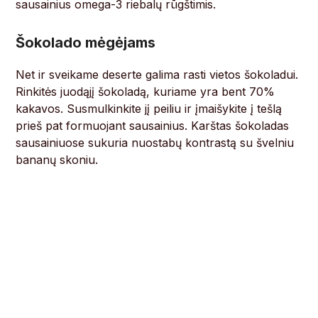
sausainius omega-3 riebalų rūgštimis.
Šokolado mėgėjams
Net ir sveikame deserte galima rasti vietos šokoladui.
Rinkitės juodąjį šokoladą, kuriame yra bent 70%
kakavos. Susmulkinkite jį peiliu ir įmaišykite į tešlą
prieš pat formuojant sausainius. Karštas šokoladas
sausainiuose sukuria nuostabų kontrastą su švelniu
bananų skoniu.