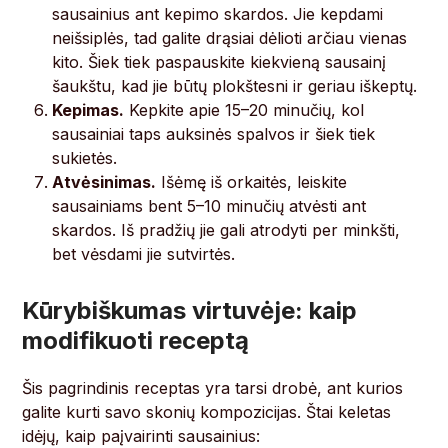
sausainius ant kepimo skardos. Jie kepdami
neišsiplės, tad galite drąsiai dėlioti arčiau vienas
kito. Šiek tiek paspauskite kiekvieną sausainį
šaukštu, kad jie būtų plokštesni ir geriau iškeptų.
Kepimas.
Kepkite apie 15–20 minučių, kol
sausainiai taps auksinės spalvos ir šiek tiek
sukietės.
Atvėsinimas.
Išėmę iš orkaitės, leiskite
sausainiams bent 5–10 minučių atvėsti ant
skardos. Iš pradžių jie gali atrodyti per minkšti,
bet vėsdami jie sutvirtės.
Kūrybiškumas virtuvėje: kaip
modifikuoti receptą
Šis pagrindinis receptas yra tarsi drobė, ant kurios
galite kurti savo skonių kompozicijas. Štai keletas
idėjų, kaip paįvairinti sausainius: