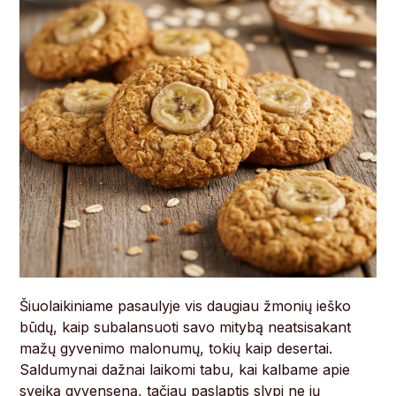
Šiuolaikiniame pasaulyje vis daugiau žmonių ieško
būdų, kaip subalansuoti savo mitybą neatsisakant
mažų gyvenimo malonumų, tokių kaip desertai.
Saldumynai dažnai laikomi tabu, kai kalbame apie
sveiką gyvenseną, tačiau paslaptis slypi ne jų