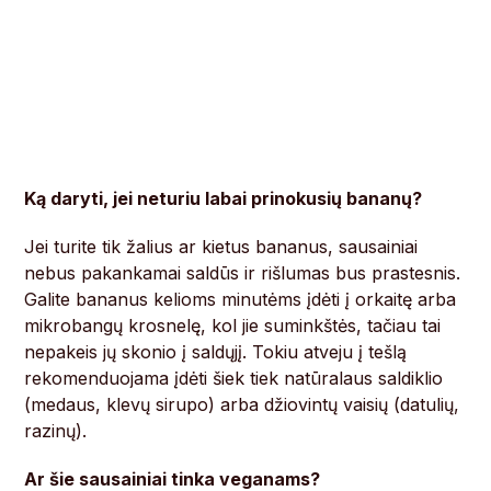
Ką daryti, jei neturiu labai prinokusių bananų?
Jei turite tik žalius ar kietus bananus, sausainiai
nebus pakankamai saldūs ir rišlumas bus prastesnis.
Galite bananus kelioms minutėms įdėti į orkaitę arba
mikrobangų krosnelę, kol jie suminkštės, tačiau tai
nepakeis jų skonio į saldųjį. Tokiu atveju į tešlą
rekomenduojama įdėti šiek tiek natūralaus saldiklio
(medaus, klevų sirupo) arba džiovintų vaisių (datulių,
razinų).
Ar šie sausainiai tinka veganams?