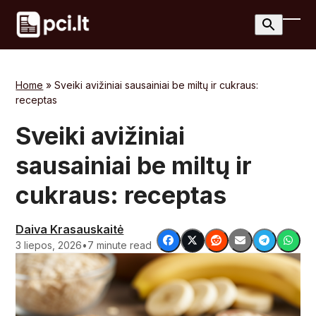
Skip
to
Ope
Clos
content
mobi
mobi
men
men
Home
»
Sveiki avižiniai sausainiai be miltų ir cukraus:
receptas
Sveiki avižiniai
sausainiai be miltų ir
cukraus: receptas
Daiva Krasauskaitė
3 liepos, 2026
•
7 minute read