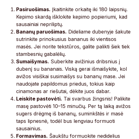
Pasiruošimas.
Įkaitinkite orkaitę iki 180 laipsnių.
Kepimo skardą išklokite kepimo popieriumi, kad
sausainiai nepriliptų.
Bananų paruošimas.
Dideliame dubenyje šakute
sutrinkite prinokusius bananus iki vientisos
masės. Jei norite tekstūros, galite palikti šiek tiek
stambesnių gabalėlių.
Sumaišymas.
Suberkite avižinius dribsnius į
dubenį su bananais. Viską gerai išmaišykite, kol
avižos visiškai susimaišys su bananų mase. Jei
naudojate papildomus priedus, tokius kaip
cinamonas ar riešutai, dėkite juos dabar.
Leiskite pastovėti.
Tai svarbus žingsnis! Palikite
masę pastovėti 10–15 minučių. Per tą laiką avižos
sugers drėgmę iš bananų, suminkštės ir masė
taps lipnesnė, todėl bus lengviau formuoti
sausainius.
Formavimas.
Šaukštu formuokite nedidelius