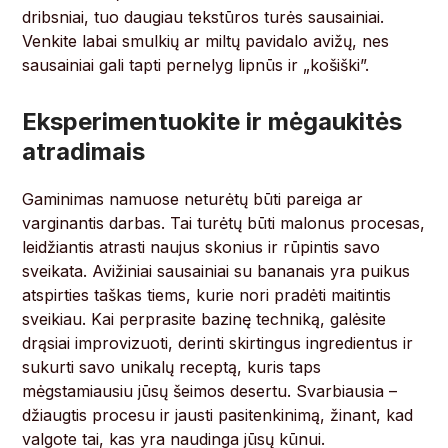
dribsniai, tuo daugiau tekstūros turės sausainiai.
Venkite labai smulkių ar miltų pavidalo avižų, nes
sausainiai gali tapti pernelyg lipnūs ir „košiški”.
Eksperimentuokite ir mėgaukitės
atradimais
Gaminimas namuose neturėtų būti pareiga ar
varginantis darbas. Tai turėtų būti malonus procesas,
leidžiantis atrasti naujus skonius ir rūpintis savo
sveikata. Avižiniai sausainiai su bananais yra puikus
atspirties taškas tiems, kurie nori pradėti maitintis
sveikiau. Kai perprasite bazinę techniką, galėsite
drąsiai improvizuoti, derinti skirtingus ingredientus ir
sukurti savo unikalų receptą, kuris taps
mėgstamiausiu jūsų šeimos desertu. Svarbiausia –
džiaugtis procesu ir jausti pasitenkinimą, žinant, kad
valgote tai, kas yra naudinga jūsų kūnui.