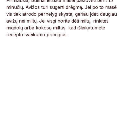
Pirmiausia, būtinai leiskite masei pastovėti bent 15
minučių. Avižos turi sugerti drėgmę. Jei po to masė
vis tiek atrodo pernelyg skysta, geriau įdėti daugiau
avižų nei miltų. Jei visgi norite dėti miltų, rinkitės
migdolų arba kokosų miltus, kad išlaikytumėte
recepto sveikumo principus.