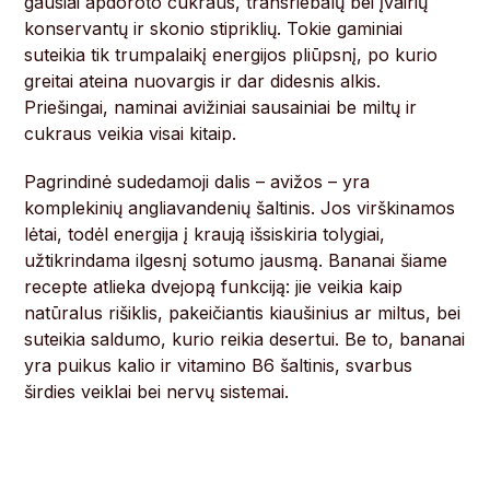
gausiai apdoroto cukraus, transriebalų bei įvairių
konservantų ir skonio stipriklių. Tokie gaminiai
suteikia tik trumpalaikį energijos pliūpsnį, po kurio
greitai ateina nuovargis ir dar didesnis alkis.
Priešingai, naminai avižiniai sausainiai be miltų ir
cukraus veikia visai kitaip.
Pagrindinė sudedamoji dalis – avižos – yra
komplekinių angliavandenių šaltinis. Jos virškinamos
lėtai, todėl energija į kraują išsiskiria tolygiai,
užtikrindama ilgesnį sotumo jausmą. Bananai šiame
recepte atlieka dvejopą funkciją: jie veikia kaip
natūralus rišiklis, pakeičiantis kiaušinius ar miltus, bei
suteikia saldumo, kurio reikia desertui. Be to, bananai
yra puikus kalio ir vitamino B6 šaltinis, svarbus
širdies veiklai bei nervų sistemai.