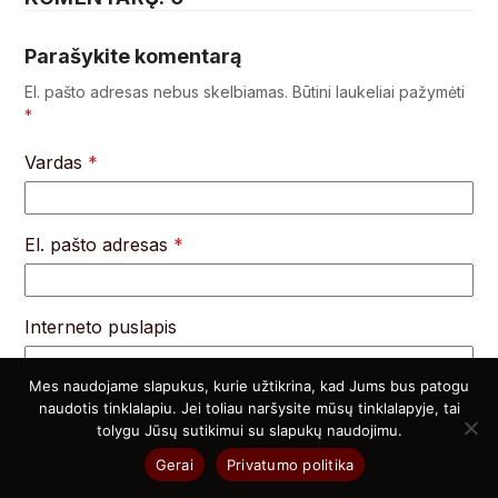
Parašykite komentarą
El. pašto adresas nebus skelbiamas.
Būtini laukeliai pažymėti
*
Vardas
*
El. pašto adresas
*
Interneto puslapis
Mes naudojame slapukus, kurie užtikrina, kad Jums bus patogu
naudotis tinklalapiu. Jei toliau naršysite mūsų tinklalapyje, tai
tolygu Jūsų sutikimui su slapukų naudojimu.
Noriu savo interneto naršyklėje išsaugoti vardą, el.
pašto adresą ir interneto puslapį, kad jų nebereiktų
Gerai
Privatumo politika
įvesti iš naujo, kai kitą kartą vėl norėsiu parašyti