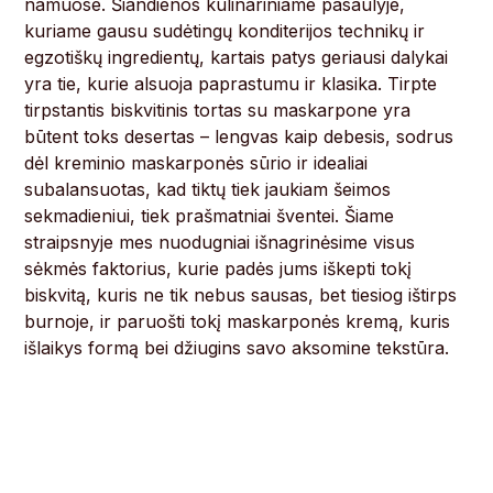
namuose. Šiandienos kulinariniame pasaulyje,
kuriame gausu sudėtingų konditerijos technikų ir
egzotiškų ingredientų, kartais patys geriausi dalykai
yra tie, kurie alsuoja paprastumu ir klasika. Tirpte
tirpstantis biskvitinis tortas su maskarpone yra
būtent toks desertas – lengvas kaip debesis, sodrus
dėl kreminio maskarponės sūrio ir idealiai
subalansuotas, kad tiktų tiek jaukiam šeimos
sekmadieniui, tiek prašmatniai šventei. Šiame
straipsnyje mes nuodugniai išnagrinėsime visus
sėkmės faktorius, kurie padės jums iškepti tokį
biskvitą, kuris ne tik nebus sausas, bet tiesiog ištirps
burnoje, ir paruošti tokį maskarponės kremą, kuris
išlaikys formą bei džiugins savo aksomine tekstūra.