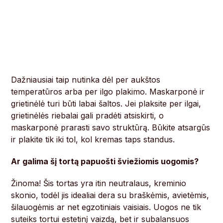
Dažniausiai taip nutinka dėl per aukštos
temperatūros arba per ilgo plakimo. Maskarponė ir
grietinėlė turi būti labai šaltos. Jei plaksite per ilgai,
grietinėlės riebalai gali pradėti atsiskirti, o
maskarponė prarasti savo struktūrą. Būkite atsargūs
ir plakite tik iki tol, kol kremas taps standus.
Ar galima šį tortą papuošti šviežiomis uogomis?
Žinoma! Šis tortas yra itin neutralaus, kreminio
skonio, todėl jis idealiai dera su braškėmis, avietėmis,
šilauogėmis ar net egzotiniais vaisiais. Uogos ne tik
suteiks tortui estetinį vaizdą, bet ir subalansuos