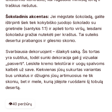
traškius riešutus.
Šokoladinis akcentas:
Jei mėgstate šokoladą, galite
ištirpinti šiek tiek kokybiško juodojo šokolado su
grietinėle (santykis 1:1) ir aplieti torto viršų, leisdami
šokoladui gražiai nutekėti per kraštus. Tai suteiks
desertui prabangos ir gilesnio skonio.
Svarbiausia dekoruojant – išlaikyti saiką. Šis tortas
yra subtilus, todėl sunki dekoracija gali jį vizualiai
„pasverti“. Leiskite kremo tekstūrai ir uogų spalvoms
kalbėti už save. Kiekvienas jūsų sukurtas variantas
bus unikalus ir džiugins jūsų artimuosius ne tik
skoniu, bet ir meile, kurią įdėjote ruošdami šį tobulą
desertą.
👁️
40 peržiūrų