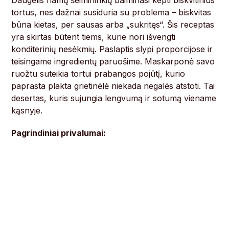
Daugelis namų šeimininkių baiminasi kepti biskvitinius
tortus, nes dažnai susiduria su problema – biskvitas
būna kietas, per sausas arba „sukritęs“. Šis receptas
yra skirtas būtent tiems, kurie nori išvengti
konditerinių nesėkmių. Paslaptis slypi proporcijose ir
teisingame ingredientų paruošime. Maskarponė savo
ruožtu suteikia tortui prabangos pojūtį, kurio
paprasta plakta grietinėlė niekada negalės atstoti. Tai
desertas, kuris sujungia lengvumą ir sotumą viename
kąsnyje.
Pagrindiniai privalumai: