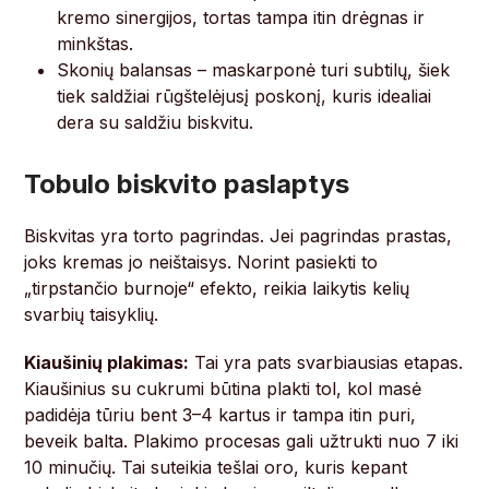
kremo sinergijos, tortas tampa itin drėgnas ir
minkštas.
Skonių balansas – maskarponė turi subtilų, šiek
tiek saldžiai rūgštelėjusį poskonį, kuris idealiai
dera su saldžiu biskvitu.
Tobulo biskvito paslaptys
Biskvitas yra torto pagrindas. Jei pagrindas prastas,
joks kremas jo neištaisys. Norint pasiekti to
„tirpstančio burnoje“ efekto, reikia laikytis kelių
svarbių taisyklių.
Kiaušinių plakimas:
Tai yra pats svarbiausias etapas.
Kiaušinius su cukrumi būtina plakti tol, kol masė
padidėja tūriu bent 3–4 kartus ir tampa itin puri,
beveik balta. Plakimo procesas gali užtrukti nuo 7 iki
10 minučių. Tai suteikia tešlai oro, kuris kepant