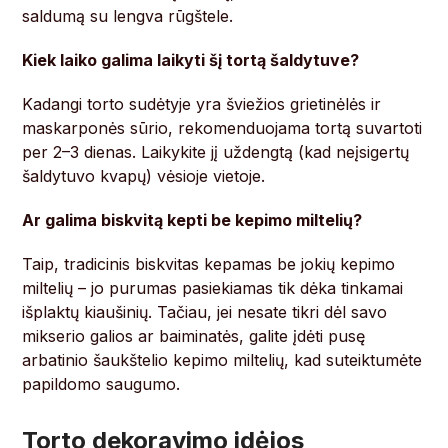
saldumą su lengva rūgštele.
Kiek laiko galima laikyti šį tortą šaldytuve?
Kadangi torto sudėtyje yra šviežios grietinėlės ir
maskarponės sūrio, rekomenduojama tortą suvartoti
per 2–3 dienas. Laikykite jį uždengtą (kad neįsigertų
šaldytuvo kvapų) vėsioje vietoje.
Ar galima biskvitą kepti be kepimo miltelių?
Taip, tradicinis biskvitas kepamas be jokių kepimo
miltelių – jo purumas pasiekiamas tik dėka tinkamai
išplaktų kiaušinių. Tačiau, jei nesate tikri dėl savo
mikserio galios ar baiminatės, galite įdėti pusę
arbatinio šaukštelio kepimo miltelių, kad suteiktumėte
papildomo saugumo.
Torto dekoravimo idėjos