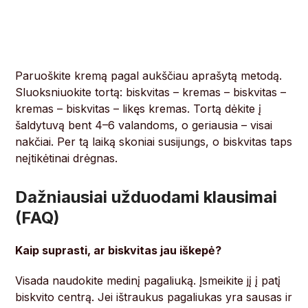
Paruoškite kremą pagal aukščiau aprašytą metodą.
Sluoksniuokite tortą: biskvitas – kremas – biskvitas –
kremas – biskvitas – likęs kremas. Tortą dėkite į
šaldytuvą bent 4–6 valandoms, o geriausia – visai
nakčiai. Per tą laiką skoniai susijungs, o biskvitas taps
neįtikėtinai drėgnas.
Dažniausiai užduodami klausimai
(FAQ)
Kaip suprasti, ar biskvitas jau iškepė?
Visada naudokite medinį pagaliuką. Įsmeikite jį į patį
biskvito centrą. Jei ištraukus pagaliukas yra sausas ir