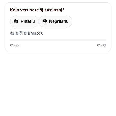
Kaip vertinate šį straipsnį?
👍
Pritariu
👎
Nepritariu
👍
0
👎
0
Iš viso: 0
0% 👍
0% 👎