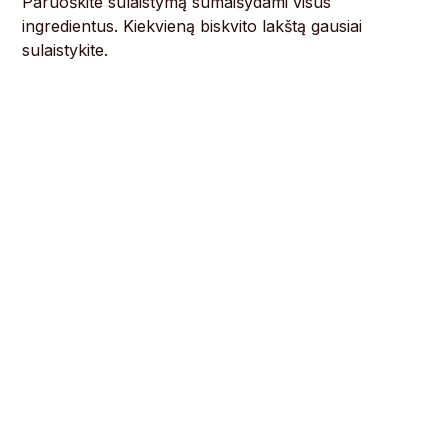
Paruoškite sulaistymą sumaišydami visus
ingredientus. Kiekvieną biskvito lakštą gausiai
sulaistykite.